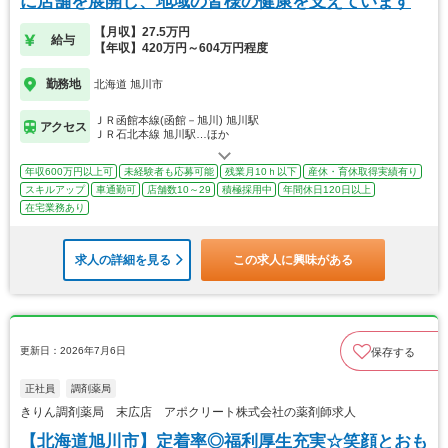
に店舗を展開し、地域の皆様の健康を支えています
【月収】27.5万円
給与
【年収】420万円～604万円程度
勤務地
北海道 旭川市
ＪＲ函館本線(函館－旭川) 旭川駅
アクセス
ＪＲ石北本線 旭川駅…ほか
年収600万円以上可
未経験者も応募可能
残業月10ｈ以下
産休・育休取得実績有り
スキルアップ
車通勤可
店舗数10～29
積極採用中
年間休日120日以上
在宅業務あり
求人の詳細を見る
この求人に興味がある
更新日：2026年7月6日
保存する
正社員
調剤薬局
きりん調剤薬局 末広店 アポクリート株式会社の薬剤師求人
【北海道旭川市】定着率◎福利厚生充実☆笑顔とおも