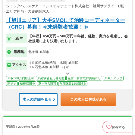
シミックヘルスケア・インスティテュート株式会社 旭川サテライト(旭川
エリア担当）の薬剤師求人
【旭川エリア】大手SMOにて治験コーディネーター
（CRC）募集！≪未経験者歓迎！≫
【年収】450万円～500万円※年齢、経験、実力を考慮し、会
給与
社規定により決定いたします。
勤務地
北海道 旭川市
ＪＲ函館本線(函館－旭川) 旭川駅
アクセス
ＪＲ石北本線 旭川駅…ほか
年収500万円以上可
未経験者も応募可能
産休・育休取得実績有り
スキルアップ
駅チカ
積極採用中
夏～秋入職可
年間休日120日以上
求人の詳細を見る
この求人に興味がある
更新日：2026年5月25日
保存する