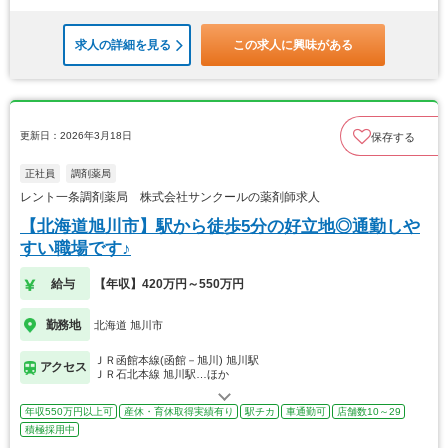
求人の詳細を見る
この求人に興味がある
更新日：2026年3月18日
保存する
正社員
調剤薬局
レント一条調剤薬局 株式会社サンクールの薬剤師求人
【北海道旭川市】駅から徒歩5分の好立地◎通勤しや
すい職場です♪
給与
【年収】420万円～550万円
勤務地
北海道 旭川市
ＪＲ函館本線(函館－旭川) 旭川駅
アクセス
ＪＲ石北本線 旭川駅…ほか
年収550万円以上可
産休・育休取得実績有り
駅チカ
車通勤可
店舗数10～29
積極採用中