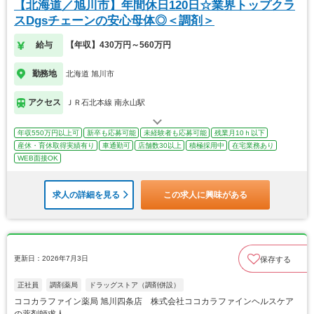
【北海道／旭川市】年間休日120日☆業界トップクラ
スDgsチェーンの安心母体◎＜調剤＞
給与
【年収】430万円～560万円
勤務地
北海道 旭川市
アクセス
ＪＲ石北本線 南永山駅
年収550万円以上可
新卒も応募可能
未経験者も応募可能
残業月10ｈ以下
産休・育休取得実績有り
車通勤可
店舗数30以上
積極採用中
在宅業務あり
WEB面接OK
求人の詳細を見る
この求人に興味がある
更新日：2026年7月3日
保存する
正社員
調剤薬局
ドラッグストア（調剤併設）
ココカラファイン薬局 旭川四条店 株式会社ココカラファインヘルスケア
の薬剤師求人