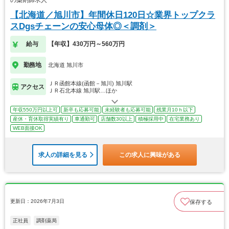
【北海道／旭川市】年間休日120日☆業界トップクラ
スDgsチェーンの安心母体◎＜調剤＞
給与
【年収】430万円～560万円
勤務地
北海道 旭川市
ＪＲ函館本線(函館－旭川) 旭川駅
アクセス
ＪＲ石北本線 旭川駅…ほか
年収550万円以上可
新卒も応募可能
未経験者も応募可能
残業月10ｈ以下
産休・育休取得実績有り
車通勤可
店舗数30以上
積極採用中
在宅業務あり
WEB面接OK
求人の詳細を見る
この求人に興味がある
更新日：2026年7月3日
保存する
正社員
調剤薬局