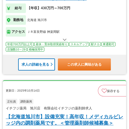
給与
【年収】430万円～700万円
勤務地
北海道 旭川市
アクセス
ＪＲ富良野線 神楽岡駅
年収700万円以上可
産休・育休取得実績有り
スキルアップ
駅チカ
車通勤可
店舗数10～29
積極採用中
求人の詳細を見る
この求人に興味がある
更新日：2025年10月14日
保存する
正社員
調剤薬局
イチフジ薬局 旭川店 有限会社イチフジの薬剤師求人
【北海道旭川市】設備充実！高年収！メディカルビレ
ッジ内の調剤薬局です。＜管理薬剤師候補募集＞