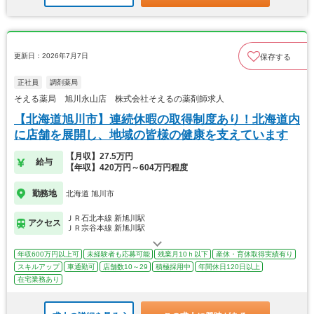
更新日：2026年7月7日
保存する
正社員
調剤薬局
そえる薬局 旭川永山店 株式会社そえるの薬剤師求人
【北海道旭川市】連続休暇の取得制度あり！北海道内
に店舗を展開し、地域の皆様の健康を支えています
【月収】27.5万円
給与
【年収】420万円～604万円程度
勤務地
北海道 旭川市
ＪＲ石北本線 新旭川駅
アクセス
ＪＲ宗谷本線 新旭川駅
年収600万円以上可
未経験者も応募可能
残業月10ｈ以下
産休・育休取得実績有り
スキルアップ
車通勤可
店舗数10～29
積極採用中
年間休日120日以上
在宅業務あり