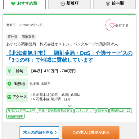
おすすめ順
新着順
給与順
更新日：2025年12月17日
保存する
正社員
調剤薬局
あすなろ調剤薬局 株式会社オストジャパングループの薬剤師求人
【北海道旭川市】 調剤薬局・DgS・介護サービスの
「3つの柱」で地域に貢献しています
給与
【年収】430万円～700万円
勤務地
北海道 旭川市
ＪＲ函館本線(函館－旭川) 旭川駅
アクセス
ＪＲ石北本線 旭川駅…ほか
年収700万円以上可
産休・育休取得実績有り
スキルアップ
駅チカ
店舗数10～29
積極採用中
求人の詳細を見る
この求人に興味がある