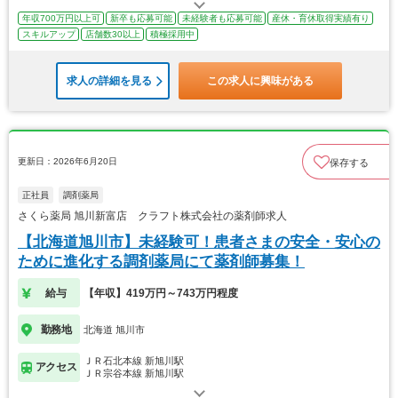
年収700万円以上可
新卒も応募可能
未経験者も応募可能
産休・育休取得実績有り
スキルアップ
店舗数30以上
積極採用中
求人の詳細を見る
この求人に興味がある
更新日：2026年6月20日
保存する
正社員
調剤薬局
さくら薬局 旭川新富店 クラフト株式会社の薬剤師求人
【北海道旭川市】未経験可！患者さまの安全・安心の
ために進化する調剤薬局にて薬剤師募集！
給与
【年収】419万円～743万円程度
勤務地
北海道 旭川市
ＪＲ石北本線 新旭川駅
アクセス
ＪＲ宗谷本線 新旭川駅