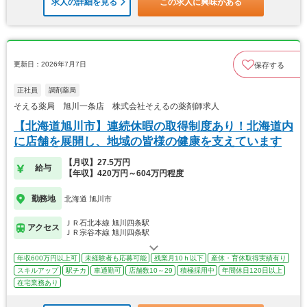
求人の詳細を見る
この求人に興味がある
更新日：2026年7月7日
保存する
正社員
調剤薬局
そえる薬局 旭川一条店 株式会社そえるの薬剤師求人
【北海道旭川市】連続休暇の取得制度あり！北海道内
に店舗を展開し、地域の皆様の健康を支えています
【月収】27.5万円
給与
【年収】420万円～604万円程度
勤務地
北海道 旭川市
ＪＲ石北本線 旭川四条駅
アクセス
ＪＲ宗谷本線 旭川四条駅
年収600万円以上可
未経験者も応募可能
残業月10ｈ以下
産休・育休取得実績有り
スキルアップ
駅チカ
車通勤可
店舗数10～29
積極採用中
年間休日120日以上
在宅業務あり