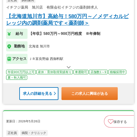
正社員
調剤薬局
イチフジ薬局 旭川店 有限会社イチフジの薬剤師求人
【北海道旭川市】高給与！580万円～／メディカルビ
レッジ内の調剤薬局です＜薬剤師＞
給与
【年収】580万円～900万円程度 ※年俸制
勤務地
北海道 旭川市
アクセス
ＪＲ富良野線 西御料駅
年収900万円以上可
産休・育休取得実績有り
車通勤可
店舗数1～9
積極採用中
夏～秋入職可
求人の詳細を見る
この求人に興味がある
更新日：2026年5月26日
保存する
正社員
病院・クリニック