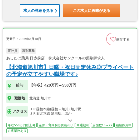
求人の詳細を見る
この求人に興味がある
更新日：2026年3月18日
保存する
正社員
調剤薬局
あしたば薬局 日赤前店 株式会社サンクールの薬剤師求人
【北海道旭川市】日曜・祝日固定休み◎プライベート
の予定が立てやすい職場です♪
給与
【年収】420万円～550万円
勤務地
北海道 旭川市
ＪＲ函館本線(函館－旭川) 旭川駅
アクセス
ＪＲ石北本線 旭川駅…ほか
年収550万円以上可
産休・育休取得実績有り
車通勤可
店舗数10～29
積極採用中
在宅業務あり