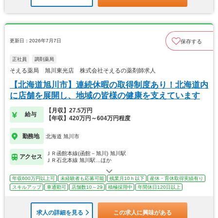
更新日：2026年7月7日
保存する
正社員
調剤薬局
そえる薬局 旭川東光店 株式会社そえるの薬剤師求人
【北海道旭川市】連続休暇の取得制度あり！北海道内
に店舗を展開し、地域の皆様の健康を支えています
【月収】27.5万円
給与
【年収】420万円～604万円程度
勤務地
北海道 旭川市
ＪＲ函館本線(函館－旭川) 旭川駅
アクセス
ＪＲ石北本線 旭川駅…ほか
年収600万円以上可
未経験者も応募可能
残業月10ｈ以下
産休・育休取得実績有り
スキルアップ
車通勤可
店舗数10～29
積極採用中
年間休日120日以上
求人の詳細を見る
この求人に興味がある