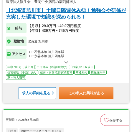
医療法人歓生会 豊岡中央病院の薬剤師求人
【北海道旭川市】土曜日隔週休み◎！勉強会や研修が
充実した環境で知識を深められる！
【月収】29.0万円～49.0万円程度
給与
【年収】439万円～745万円程度
勤務地
北海道 旭川市
ＪＲ石北本線 旭川四条駅
アクセス
ＪＲ宗谷本線 旭川四条駅
年収700万円以上可
土日休み（相談可含む）
残業月10ｈ以下
住宅補助（手当）あり
産休・育休取得実績有り
車通勤可
積極採用中
夏～秋入職可
求人の詳細を見る
この求人に興味がある
更新日：2026年5月26日
保存する
正社員
治験コーディネーター（CRC）