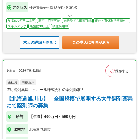
アクセス
神戸電鉄粟生線 緑が丘(兵庫)駅
年収800万円以上可
新卒も応募可能
未経験者も応募可能
産休・育休取得実績有り
スキルアップ
店舗数30以上
積極採用中
求人の詳細を見る
この求人に興味がある
更新日：2026年6月18日
保存する
正社員
調剤薬局
啓明調剤薬局 クオール株式会社の薬剤師求人
【北海道旭川市】 全国規模で展開する大手調剤薬局
にて薬剤師の募集
給与
【年収】400万円～500万円
勤務地
北海道 旭川市