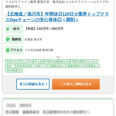
ココカラファイン薬局 東旭川店 株式会社ココカラファインヘルスケアの
薬剤師求人
【北海道／旭川市】年間休日120日☆業界トップクラ
スDgsチェーンの安心母体◎＜調剤＞
給与
【年収】430万円～560万円
勤務地
北海道 旭川市
アクセス
ＪＲ石北本線 東旭川駅
年収550万円以上可
新卒も応募可能
未経験者も応募可能
残業月10ｈ以下
産休・育休取得実績有り
駅チカ
店舗数30以上
積極採用中
在宅業務あり
WEB面接OK
求人の詳細を見る
この求人に興味がある