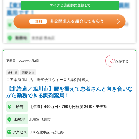
更新日：2026年7月2日
保存する
正社員
調剤薬局
コア薬局 旭川店 株式会社ウィーズの薬剤師求人
【北海道／旭川市】腰を据えて患者さんと向き合いな
がら勤務できる調剤薬局！
給与
【年収】400万円～700万円程度 26歳～モデル
勤務地
北海道 旭川市
アクセス
ＪＲ石北本線 南永山駅