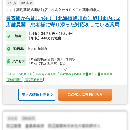
正社員
調剤薬局
ミント調剤薬局旭川駅前店 株式会社ＮＥＸＴの薬剤師求人
最寄駅から徒歩4分！【北海道旭川市】旭川市内に2
店舗展開！患者様に寄り添った対応をしている薬局で
す。
【月収】36.7万円～49.2万円
給与
【年収】440万円程度
勤務地
北海道 旭川市
ＪＲ函館本線(函館－旭川) 旭川駅
アクセス
ＪＲ石北本線 旭川駅…ほか
年収400万円以上可
新卒も応募可能
未経験者も応募可能
駅チカ
車通勤可
積極採用中
在宅業務あり
求人の詳細を見る
この求人に興味がある