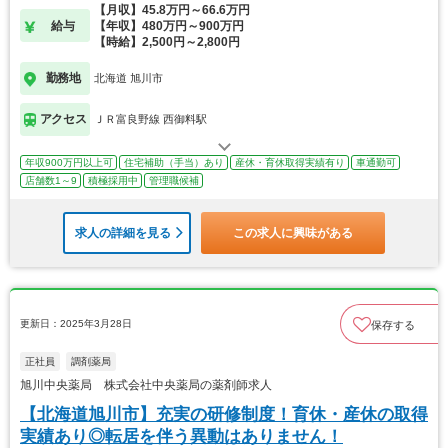
【月収】45.8万円～66.6万円
給与
【年収】480万円～900万円
【時給】2,500円～2,800円
勤務地
北海道 旭川市
アクセス
ＪＲ富良野線 西御料駅
年収900万円以上可
住宅補助（手当）あり
産休・育休取得実績有り
車通勤可
店舗数1～9
積極採用中
管理職候補
求人の詳細を見る
この求人に興味がある
更新日：2025年3月28日
保存する
正社員
調剤薬局
旭川中央薬局 株式会社中央薬局の薬剤師求人
【北海道旭川市】充実の研修制度！育休・産休の取得
実績あり◎転居を伴う異動はありません！