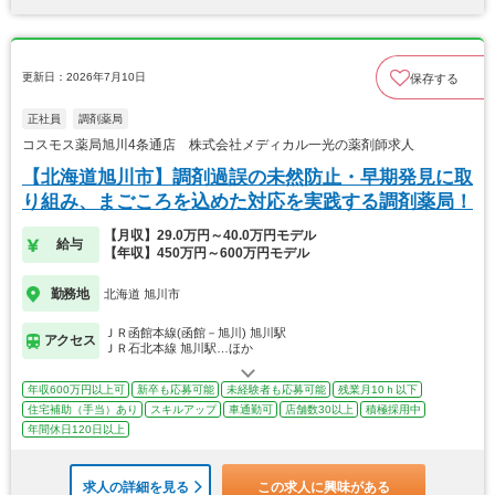
更新日：2026年7月10日
保存する
正社員
調剤薬局
コスモス薬局旭川4条通店 株式会社メディカル一光の薬剤師求人
【北海道旭川市】調剤過誤の未然防止・早期発見に取
り組み、まごころを込めた対応を実践する調剤薬局！
【月収】29.0万円～40.0万円モデル
給与
【年収】450万円～600万円モデル
勤務地
北海道 旭川市
ＪＲ函館本線(函館－旭川) 旭川駅
アクセス
ＪＲ石北本線 旭川駅…ほか
年収600万円以上可
新卒も応募可能
未経験者も応募可能
残業月10ｈ以下
住宅補助（手当）あり
スキルアップ
車通勤可
店舗数30以上
積極採用中
年間休日120日以上
求人の詳細を見る
この求人に興味がある