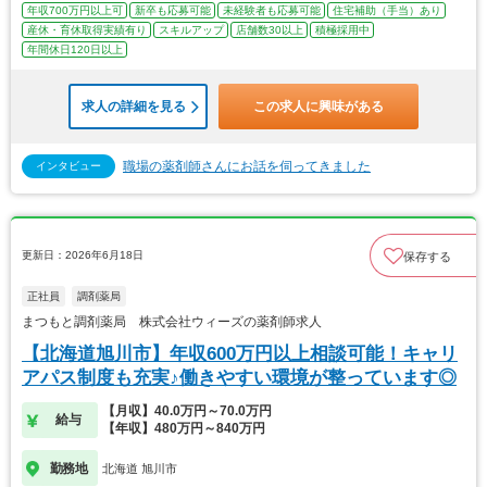
年収700万円以上可
新卒も応募可能
未経験者も応募可能
住宅補助（手当）あり
産休・育休取得実績有り
スキルアップ
店舗数30以上
積極採用中
年間休日120日以上
求人の詳細を見る
この求人に興味がある
職場の薬剤師さんにお話を伺ってきました
インタビュー
更新日：2026年6月18日
保存する
正社員
調剤薬局
まつもと調剤薬局 株式会社ウィーズの薬剤師求人
【北海道旭川市】年収600万円以上相談可能！キャリ
アパス制度も充実♪働きやすい環境が整っています◎
【月収】40.0万円～70.0万円
給与
【年収】480万円～840万円
勤務地
北海道 旭川市