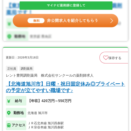
更新日：2026年3月18日
保存する
正社員
調剤薬局
レント豊岡調剤薬局 株式会社サンクールの薬剤師求人
【北海道旭川市】日曜・祝日固定休み◎プライベート
の予定が立てやすい職場です♪
給与
【年収】420万円～550万円
勤務地
北海道 旭川市
ＪＲ石北本線 旭川四条駅
アクセス
ＪＲ宗谷本線 旭川四条駅