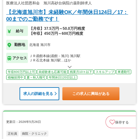
医療法人社団恩和会 旭川高砂台病院の薬剤師求人
【北海道旭川市】未経験OK／年間休日124日／17：
00までのご勤務です！
【月収】37.5万円～50.0万円程度
給与
【年収】450万円～600万円程度
勤務地
北海道 旭川市
ＪＲ函館本線(函館－旭川) 旭川駅
アクセス
ＪＲ石北本線 旭川駅…ほか
年収600万円以上可
未経験者も応募可能
残業月10ｈ以下
スキルアップ
車通勤可
積極採用中
夏～秋入職可
年間休日120日以上
求人の詳細を見る
この求人に興味がある
更新日：2026年5月26日
保存する
正社員
病院・クリニック