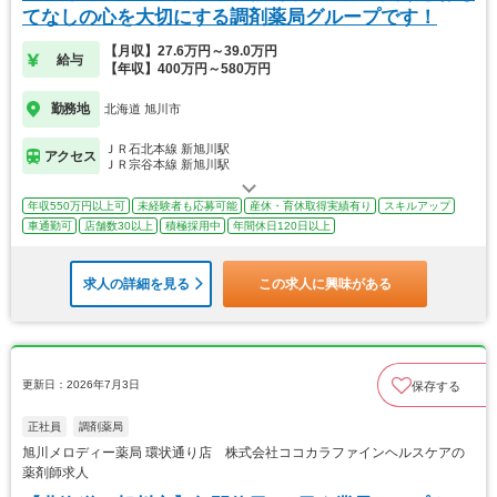
てなしの心を大切にする調剤薬局グループです！
【月収】27.6万円～39.0万円
給与
【年収】400万円～580万円
勤務地
北海道 旭川市
ＪＲ石北本線 新旭川駅
アクセス
ＪＲ宗谷本線 新旭川駅
年収550万円以上可
未経験者も応募可能
産休・育休取得実績有り
スキルアップ
車通勤可
店舗数30以上
積極採用中
年間休日120日以上
求人の詳細を見る
この求人に興味がある
更新日：2026年7月3日
保存する
正社員
調剤薬局
旭川メロディー薬局 環状通り店 株式会社ココカラファインヘルスケアの
薬剤師求人