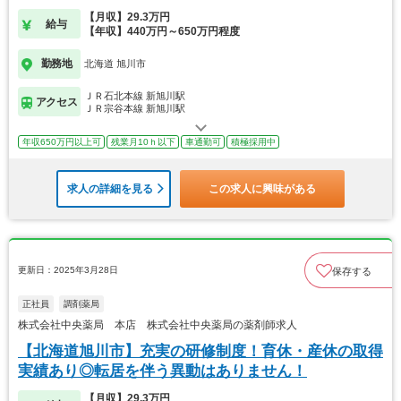
【月収】29.3万円
給与
【年収】440万円～650万円程度
勤務地
北海道 旭川市
ＪＲ石北本線 新旭川駅
アクセス
ＪＲ宗谷本線 新旭川駅
年収650万円以上可
残業月10ｈ以下
車通勤可
積極採用中
求人の詳細を見る
この求人に興味がある
更新日：2025年3月28日
保存する
正社員
調剤薬局
株式会社中央薬局 本店 株式会社中央薬局の薬剤師求人
【北海道旭川市】充実の研修制度！育休・産休の取得
実績あり◎転居を伴う異動はありません！
【月収】29.3万円