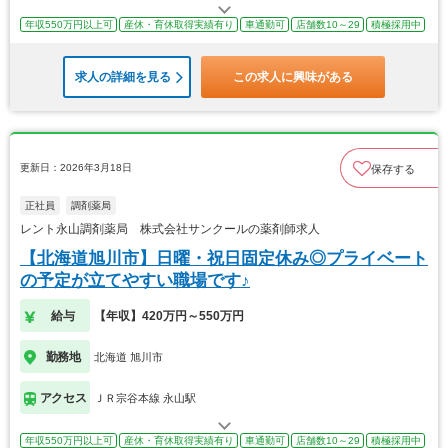
年収550万円以上可
産休・育休取得実績有り
車通勤可
店舗数10～29
積極採用中
求人の詳細を見る
この求人に興味がある
更新日：2026年3月18日
保存する
正社員
調剤薬局
レント永山調剤薬局 株式会社サンクールの薬剤師求人
【北海道旭川市】日曜・祝日固定休み◎プライベート
の予定が立てやすい職場です♪
給与
【年収】420万円～550万円
勤務地
北海道 旭川市
アクセス
ＪＲ宗谷本線 永山駅
年収550万円以上可
産休・育休取得実績有り
車通勤可
店舗数10～29
積極採用中