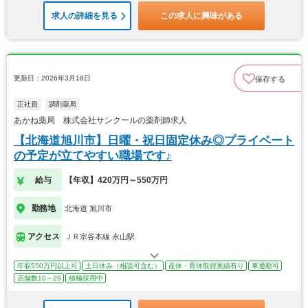
求人の詳細を見る
この求人に興味がある
更新日：2026年3月18日
保存する
正社員
調剤薬局
あかね薬局 株式会社サンクールの薬剤師求人
【北海道旭川市】日曜・祝日固定休み◎プライベート
の予定が立てやすい職場です♪
給与
【年収】420万円～550万円
勤務地
北海道 旭川市
アクセス
ＪＲ宗谷本線 永山駅
年収550万円以上可
土日休み（相談可含む）
産休・育休取得実績有り
車通勤可
店舗数10～29
積極採用中