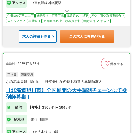
アクセス
ＪＲ富良野線 神楽岡駅
年収500万円以上可
未経験者も応募可能
残業月10ｈ以下
産休・育休取得実績有り
スキルアップ
車通勤可
店舗数30以上
積極採用中
年間休日120日以上
求人の詳細を見る
この求人に興味がある
更新日：2026年6月18日
保存する
正社員
調剤薬局
なの花薬局旭川永山店 株式会社なの花北海道の薬剤師求人
【北海道旭川市】全国展開の大手調剤チェーンにて薬
剤師募集！
給与
【年収】350万円～500万円
勤務地
北海道 旭川市
アクセス
ＪＲ宗谷本線 永山駅