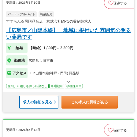
更新日：2026年3月19日
保存する
パート・アルバイト
調剤薬局
すずらん薬局阿品台店 株式会社MPGの薬剤師求人
【広島市／山陽本線】 地域に根付いた雰囲気の明る
い薬局です
給与
【時給】1,800円～2,200円
勤務地
広島県 廿日市市
アクセス
ＪＲ山陽本線(神戸－門司) 阿品駅
原則、引越しを伴う転勤なし
車通勤可
積極採用中
求人の詳細を見る
この求人に興味がある
更新日：2024年5月13日
保存する