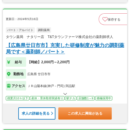
更新日：2024年5月16日
保存する
パート・アルバイト
調剤薬局
タウン薬局 ナタリー店 T&Tタウンファーマ株式会社の薬剤師求人
【広島県廿日市市】充実した研修制度が魅力の調剤薬
局です＜薬剤師／パート＞
給与
【時給】2,000円～2,200円
勤務地
広島県 廿日市市
アクセス
ＪＲ山陽本線(神戸－門司) 阿品駅
残業月10ｈ以下
産休・育休取得実績有り
駅チカ
店舗数1～9
積極採用中
求人の詳細を見る
この求人に興味がある