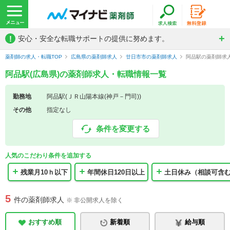
!
安心・安全な転職サポートの提供に努めます。
薬剤師の求人・転職TOP
広島県の薬剤師求人
廿日市市の薬剤師求人
阿品駅の薬剤師求
阿品駅(広島県)の薬剤師求人・転職情報一覧
勤務地
阿品駅(ＪＲ山陽本線(神戸－門司))
その他
指定なし
条件を変更する
人気のこだわり条件を追加する
残業月10ｈ以下
年間休日120日以上
土日休み（相談可含
5
件の薬剤師求人
※ 非公開求人を除く
おすすめ順
新着順
給与順