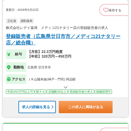
更新日：2026年5月22日
保存する
正社員
調剤薬局
株式会社レデイ薬局 メディコ21ナタリー店の登録販売者の求人
登録販売者（広島県廿日市市／メディコ21ナタリー
店／総合職）
【月収】22.3万円程度
給与
【年収】320万円～450万円
勤務地
広島県 廿日市市
アクセス
ＪＲ山陽本線(神戸－門司) 阿品駅
年収450万円以上可
駅チカ
店舗数30以上
登録販売者の求人
積極採用中
求人の詳細を見る
この求人に興味がある