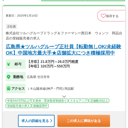
更新日：2025年1月14日
保存する
正社員
株式会社ツルハグループドラッグ＆ファーマシー西日本 ウォンツ 阿品台
店の登録販売者の求人
広島県★ツルハグループ正社員【転勤無しOK/未経験
OK】中国地方最大手★店舗拡大につき積極採用中
【月収】21.8万円～26.0万円程度
給与
【年収】320万円～550万円
勤務地
広島県 廿日市市
アクセス
ＪＲ山陽本線(神戸－門司) 阿品駅
年収550万円以上可
産休・育休取得実績有り
スキルアップ
店舗数30以上
登録販売者の求人
積極採用中
求人の詳細を見る
この求人に興味がある