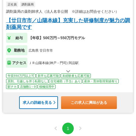
正社員
調剤薬局
調剤薬局の薬剤師求人（法人名非公開 ※詳細はお問合せください）
【廿日市市／山陽本線】充実した研修制度が魅力の調
剤薬局です
給与
【年収】500万円～550万円モデル
勤務地
広島県 廿日市市
アクセス
ＪＲ山陽本線(神戸－門司) 阿品駅
年収550万円以上可
新卒も応募可能
未経験者も応募可能
原則、引越しを伴う転勤なし
住宅補助（手当）あり
産休・育休取得実績有り
駅チカ
店舗数1～9
積極採用中
求人の詳細を見る
この求人に興味がある
1