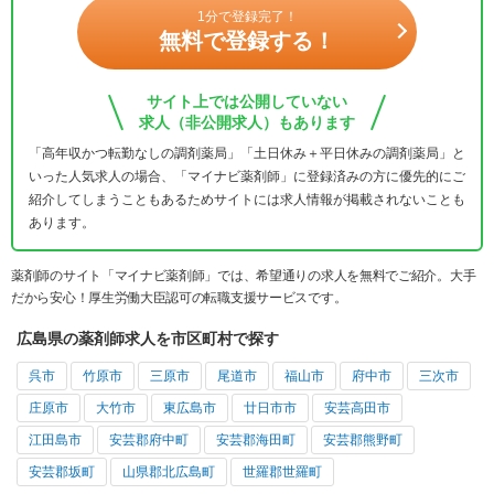
1分で登録完了！
無料で登録する！
サイト上では公開していない
求人（非公開求人）もあります
「高年収かつ転勤なしの調剤薬局」「土日休み＋平日休みの調剤薬局」と
いった人気求人の場合、「マイナビ薬剤師」に登録済みの方に優先的にご
紹介してしまうこともあるためサイトには求人情報が掲載されないことも
あります。
薬剤師のサイト「マイナビ薬剤師」では、希望通りの求人を無料でご紹介。大手
だから安心！厚生労働大臣認可の転職支援サービスです。
広島県の薬剤師求人を市区町村で探す
呉市
竹原市
三原市
尾道市
福山市
府中市
三次市
庄原市
大竹市
東広島市
廿日市市
安芸高田市
江田島市
安芸郡府中町
安芸郡海田町
安芸郡熊野町
安芸郡坂町
山県郡北広島町
世羅郡世羅町