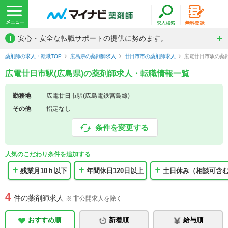
!
安心・安全な転職サポートの提供に努めます。
薬剤師の求人・転職TOP
広島県の薬剤師求人
廿日市市の薬剤師求人
広電廿日市駅の薬
広電廿日市駅(広島県)の薬剤師求人・転職情報一覧
勤務地
広電廿日市駅(広島電鉄宮島線)
その他
指定なし
条件を変更する
人気のこだわり条件を追加する
残業月10ｈ以下
年間休日120日以上
土日休み（相談可含
4
件の薬剤師求人
※ 非公開求人を除く
おすすめ順
新着順
給与順