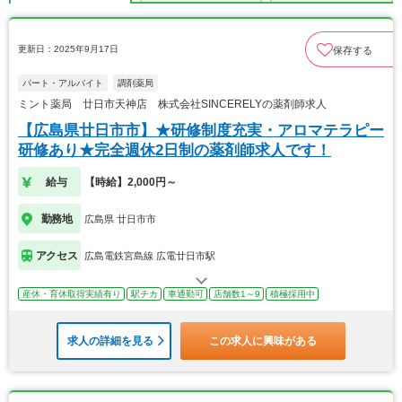
更新日：2025年9月17日
保存する
パート・アルバイト
調剤薬局
ミント薬局 廿日市天神店 株式会社SINCERELYの薬剤師求人
【広島県廿日市市】★研修制度充実・アロマテラピー
研修あり★完全週休2日制の薬剤師求人です！
給与
【時給】2,000円～
勤務地
広島県 廿日市市
アクセス
広島電鉄宮島線 広電廿日市駅
産休・育休取得実績有り
駅チカ
車通勤可
店舗数1～9
積極採用中
求人の詳細を見る
この求人に興味がある