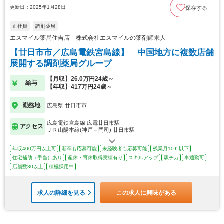
更新日：2025年1月28日
保存する
正社員
調剤薬局
エスマイル薬局住吉店 株式会社エスマイルの薬剤師求人
【廿日市市／広島電鉄宮島線】 中国地方に複数店舗
展開する調剤薬局グループ
【月収】26.0万円24歳～
給与
【年収】417万円24歳～
勤務地
広島県 廿日市市
広島電鉄宮島線 広電廿日市駅
アクセス
ＪＲ山陽本線(神戸－門司) 廿日市駅
年収400万円以上可
新卒も応募可能
未経験者も応募可能
残業月10ｈ以下
住宅補助（手当）あり
産休・育休取得実績有り
スキルアップ
駅チカ
車通勤可
店舗数30以上
積極採用中
求人の詳細を見る
この求人に興味がある