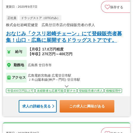
更新日：2020年9月7日
保存する
正社員
ドラッグストア（OTCのみ）
株式会社岩崎宏健堂 広島廿日市店の登録販売者の求人
おなじみ「クスリ岩崎チェーン」にて登録販売者募
集！山口・広島に展開するドラッグストアです。
【月収】17.0万円程度
給与
【年収】270万円～400万円
勤務地
広島県 廿日市市
広島電鉄宮島線 広電廿日市駅
アクセス
ＪＲ山陽本線(神戸－門司) 廿日市駅
年収400万円以上可
未経験者も応募可能
駅チカ
登録販売者の求人
積極採用中
求人の詳細を見る
この求人に興味がある