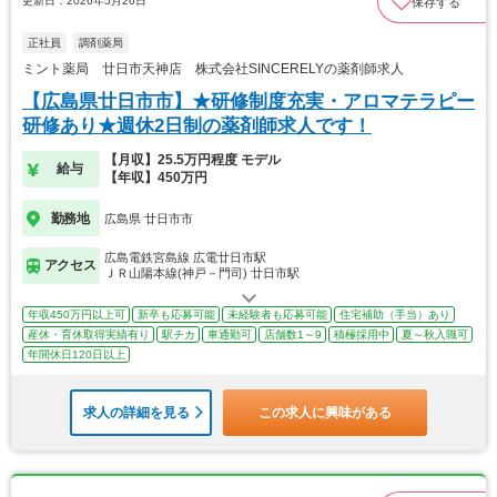
更新日：2026年5月26日
保存する
正社員
調剤薬局
ミント薬局 廿日市天神店 株式会社SINCERELYの薬剤師求人
【広島県廿日市市】★研修制度充実・アロマテラピー
研修あり★週休2日制の薬剤師求人です！
【月収】25.5万円程度 モデル
給与
【年収】450万円
勤務地
広島県 廿日市市
広島電鉄宮島線 広電廿日市駅
アクセス
ＪＲ山陽本線(神戸－門司) 廿日市駅
年収450万円以上可
新卒も応募可能
未経験者も応募可能
住宅補助（手当）あり
産休・育休取得実績有り
駅チカ
車通勤可
店舗数1～9
積極採用中
夏～秋入職可
年間休日120日以上
求人の詳細を見る
この求人に興味がある