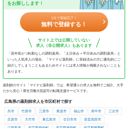
をお探しします！
1分で登録完了！
無料で登録する！
サイト上では公開していない
求人（非公開求人）もあります
「高年収かつ転勤なしの調剤薬局」「土日休み＋平日休みの調剤薬局」と
いった人気求人の場合、「マイナビ薬剤師」に登録済みの方に優先的にご
紹介してしまうこともあるためサイトには求人情報が掲載されないことも
あります。
薬剤師のサイト「マイナビ薬剤師」では、希望通りの求人を無料でご紹介。大手
だから安心！厚生労働大臣認可の転職支援サービスです。
広島県の薬剤師求人を市区町村で探す
呉市
竹原市
三原市
尾道市
福山市
府中市
三次市
庄原市
大竹市
東広島市
廿日市市
安芸高田市
江田島市
安芸郡府中町
安芸郡海田町
安芸郡熊野町