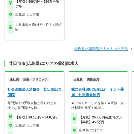
【年収】500万円～550万円モ
デル
広島県 廿日市市
ＪＲ山陽本線(神戸－門司) 阿品
駅
最近見た薬剤師求人をもっと見る
廿日市市(広島県)エリアの薬剤師求人
正社員
病院・クリニック
正社員
調剤薬局
社会医療法人清風会 廿日市記念
株式会社SINCERELY ミント薬
病院
局 廿日市天神店
専門資格の受験資格が得られます。
★広島でキャリアを築く★研修・資
様々な専門資格を持…
格制度が充実！地域…
【月収】28.1万円～34.6万円
【月収】25.5万円程度 モデル
【年収】450万円
広島県 廿日市市
広島県 廿日市市