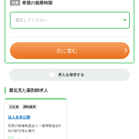
取得予定年
希望の就業時期
必須
任意
年 3月
次に進む
求人を保存する
最近見た薬剤師求人
正社員
調剤薬局
法人名非公開
充実の研修制度あり！最寄駅徒歩5
分の好立地も魅力