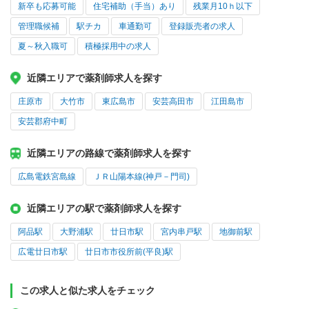
新卒も応募可能
住宅補助（手当）あり
残業月10ｈ以下
管理職候補
駅チカ
車通勤可
登録販売者の求人
夏～秋入職可
積極採用中の求人
近隣エリアで薬剤師求人を探す
庄原市
大竹市
東広島市
安芸高田市
江田島市
安芸郡府中町
近隣エリアの路線で薬剤師求人を探す
広島電鉄宮島線
ＪＲ山陽本線(神戸－門司)
近隣エリアの駅で薬剤師求人を探す
阿品駅
大野浦駅
廿日市駅
宮内串戸駅
地御前駅
広電廿日市駅
廿日市市役所前(平良)駅
この求人と似た求人をチェック