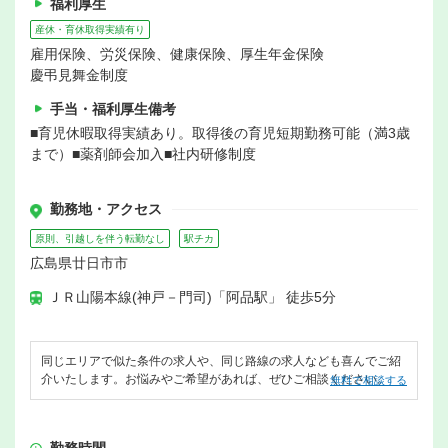
福利厚生
産休・育休取得実績有り
雇用保険、労災保険、健康保険、厚生年金保険
慶弔見舞金制度
手当・福利厚生備考
■育児休暇取得実績あり。取得後の育児短期勤務可能（満3歳
まで）■薬剤師会加入■社内研修制度
勤務地・アクセス
原則、引越しを伴う転勤なし
駅チカ
広島県廿日市市
ＪＲ山陽本線(神戸－門司)「阿品駅」 徒歩5分
同じエリアで似た条件の求人や、同じ路線の求人なども喜んでご紹
介いたします。お悩みやご希望があれば、ぜひご相談ください。
無料で相談する