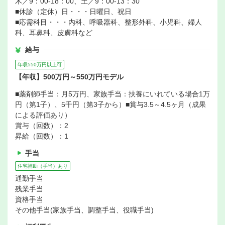
木／9：00-18：00、土／9：00-13：30
■休診（定休）日・・・日曜日、祝日
■応需科目・・・内科、呼吸器科、整形外科、小児科、婦人
科、耳鼻科、皮膚科など
給与
年収550万円以上可
【年収】500万円～550万円モデル
■薬剤師手当：月5万円、家族手当：扶養にいれている場合1万
円（第1子）、5千円（第3子から）■賞与3.5～4.5ヶ月（成果
による評価あり）
賞与（回数）：2
昇給（回数）：1
手当
住宅補助（手当）あり
通勤手当
残業手当
資格手当
その他手当(家族手当、調整手当、役職手当)