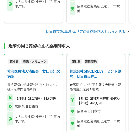
ＪＲ山陽本線(神戸－門司) 宮内
串戸駅
広島電鉄宮島線 広電廿日市駅
他
廿日市市(広島県)エリアの薬剤師求人をもっと見る
近隣の同じ路線の別の薬剤師求人
正社員
病院・クリニック
正社員
調剤薬局
社会医療法人清風会 廿日市記念
株式会社SINCERELY ミント薬
病院
局 廿日市天神店
専門資格の受験資格が得られます。
★広島でキャリアを築く★研修・資
様々な専門資格を持…
格制度が充実！地域…
【月収】28.1万円～34.6万円
【月収】25.5万円程度 モデル
【年収】450万円
広島県 廿日市市
広島県 廿日市市
ＪＲ山陽本線(神戸－門司) 宮内
串戸駅
広島電鉄宮島線 広電廿日市駅
他