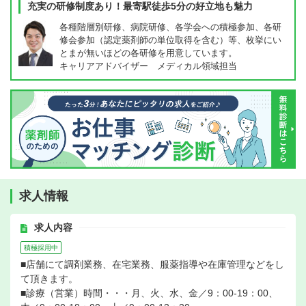
充実の研修制度あり！最寄駅徒歩5分の好立地も魅力
各種階層別研修、病院研修、各学会への積極参加、各研
修会参加（認定薬剤師の単位取得を含む）等、枚挙にい
とまが無いほどの各研修を用意しています。
キャリアアドバイザー メディカル領域担当
求人情報
求人内容
積極採用中
■店舗にて調剤業務、在宅業務、服薬指導や在庫管理などをし
て頂きます。
■診療（営業）時間・・・月、火、水、金／9：00-19：00、