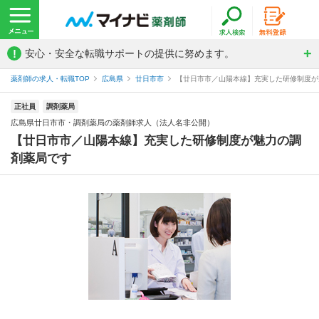
!
安心・安全な転職サポートの提供に努めます。
薬剤師の求人・転職TOP
広島県
廿日市市
【廿日市市／山陽本線】充実した研修制度が魅
正社員
調剤薬局
広島県廿日市市・調剤薬局の薬剤師求人（法人名非公開）
【廿日市市／山陽本線】充実した研修制度が魅力の調
剤薬局です