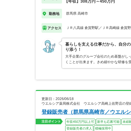
【年収】308万円～450万円
群馬県 高崎市
勤務地
ＪＲ八高線 倉賀野駅／ＪＲ高崎線 倉賀
アクセス
暮らしを支える仕事だから、自分の
り添う！
大手企業のグループ会社のため基盤がし
くことが出来ます。きめ細やかな研修を
更新日：2026/06/18
ウエルシア薬局株式会社 ウエルシア高崎上佐野店の登
登録販売者（群馬県高崎市／ウエルシ
注目ポイント
年収450万円以上可
新卒も応募可能
未経
登録販売者の求人
積極採用中