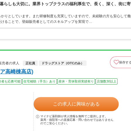
暮らしも大切に。業界トップクラスの福利厚生で、長く、深く、街に寄
っかりとしています。また研修制度も充実していますので、未経験の方も安心して働
受けることで、登録販売者としてのスキルアップを実現で…
保存す
販売者の求人
正社員
ドラッグストア（OTCのみ）
ア高崎棟高店)
験者も応募可能
住宅補助（手当）あり
産休・育休取得実績有り
店舗数30以上
この求人に興味がある
マイナビ薬剤師が求人情報を無料でご提供します。
薬局・病院等への直接応募・問い合わせではありません
のでご安心ください。