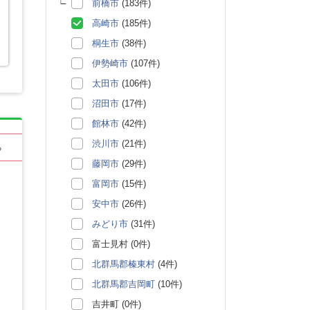
前橋市
(183件)
高崎市
(185件)
桐生市
(38件)
伊勢崎市
(107件)
太田市
(106件)
沼田市
(17件)
館林市
(42件)
渋川市
(21件)
る
藤岡市
(29件)
富岡市
(15件)
安中市
(26件)
みどり市
(31件)
富士見村 (0件)
北群馬郡榛東村
(4件)
北群馬郡吉岡町
(10件)
吉井町 (0件)