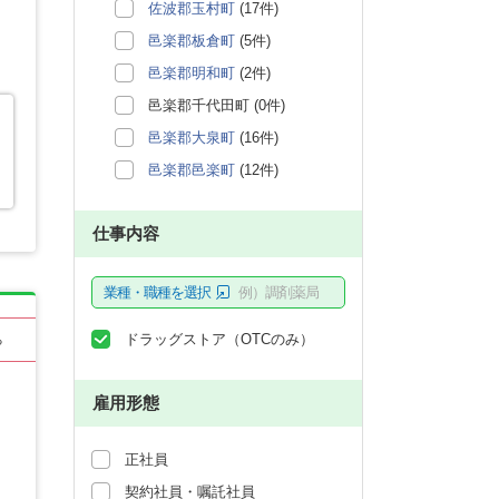
佐波郡玉村町
(17件)
邑楽郡板倉町
(5件)
邑楽郡明和町
(2件)
邑楽郡千代田町 (0件)
邑楽郡大泉町
(16件)
邑楽郡邑楽町
(12件)
仕事内容
業種・職種を選択
例）調剤薬局
ドラッグストア（OTCのみ）
る
雇用形態
正社員
契約社員・嘱託社員