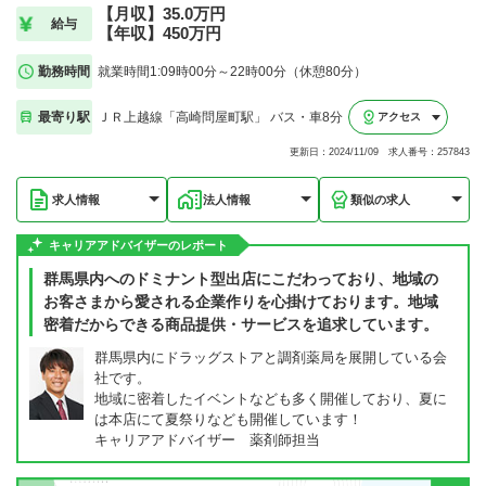
【月収】35.0万円
給与
【年収】450万円
勤務時間
就業時間1:09時00分～22時00分（休憩80分）
最寄り駅
ＪＲ上越線「高崎問屋町駅」 バス・車8分
アクセス
更新日：2024/11/09 求人番号：257843
求人情報
法人情報
類似の求人
キャリアアドバイザーのレポート
群馬県内へのドミナント型出店にこだわっており、地域の
お客さまから愛される企業作りを心掛けております。地域
密着だからできる商品提供・サービスを追求しています。
群馬県内にドラッグストアと調剤薬局を展開している会
社です。
地域に密着したイベントなども多く開催しており、夏に
は本店にて夏祭りなども開催しています！
キャリアアドバイザー 薬剤師担当