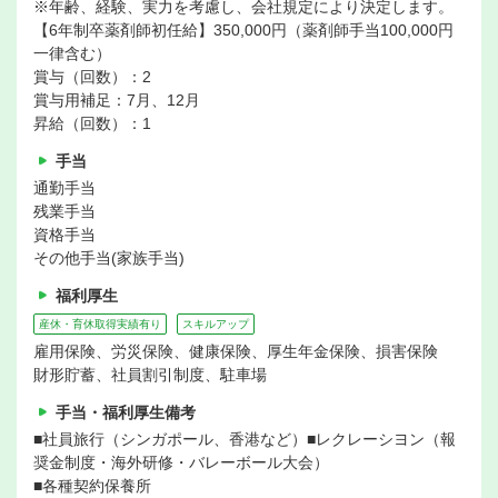
※年齢、経験、実力を考慮し、会社規定により決定します。
【6年制卒薬剤師初任給】350,000円（薬剤師手当100,000円
一律含む）
賞与（回数）：2
賞与用補足：7月、12月
昇給（回数）：1
手当
通勤手当
残業手当
資格手当
その他手当(家族手当)
福利厚生
産休・育休取得実績有り
スキルアップ
雇用保険、労災保険、健康保険、厚生年金保険、損害保険
財形貯蓄、社員割引制度、駐車場
手当・福利厚生備考
■社員旅行（シンガポール、香港など）■レクレーシヨン（報
奨金制度・海外研修・バレーボール大会）
■各種契約保養所