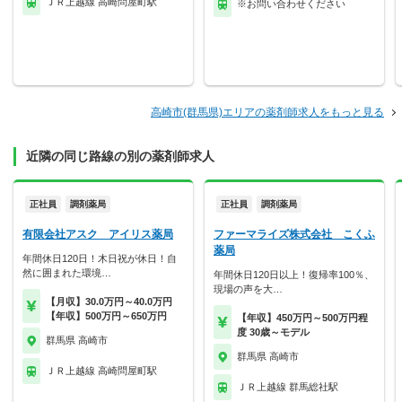
ＪＲ上越線 高崎問屋町駅
※お問い合わせください
高崎市(群馬県)エリアの薬剤師求人をもっと見る
近隣の同じ路線の別の薬剤師求人
正社員
調剤薬局
正社員
調剤薬局
有限会社アスク アイリス薬局
ファーマライズ株式会社 こくふ
薬局
年間休日120日！木日祝が休日！自
然に囲まれた環境…
年間休日120日以上！復帰率100％、
現場の声を大…
【月収】30.0万円～40.0万円
【年収】500万円～650万円
【年収】450万円～500万円程
度 30歳～モデル
群馬県 高崎市
群馬県 高崎市
ＪＲ上越線 高崎問屋町駅
ＪＲ上越線 群馬総社駅