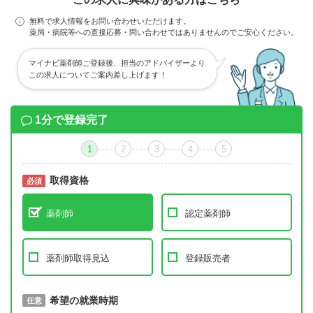
無料で求人情報をお問い合わせいただけます。
薬局・病院等への直接応募・問い合わせではありませんのでご安心ください。
マイナビ薬剤師ご登録後、担当のアドバイザーより
この求人についてご案内差し上げます！
1分で登録完了
1
2
3
4
5
取得資格
必須
必須
薬剤師
認定薬剤師
薬剤師取得見込
登録販売者
取得予定年
希望の就業時期
必須
任意