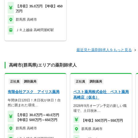
【月収】35.0万円 【年収】450
万円
群馬県 高崎市
ＪＲ上越線 高崎問屋町駅
最近見た薬剤師求人をもっと見る
高崎市(群馬県)エリアの薬剤師求人
正社員
調剤薬局
正社員
調剤薬局
有限会社アスク アイリス薬局
ベスト薬局株式会社 ベスト薬局
高崎店（仮名）
年間休日120日！木日祝が休日！自
然に囲まれた環境…
2026年9月オープン予定の新しい職
場で、土日祝休…
【月収】30.0万円～40.0万円
【年収】500万円～650万円
【年収】500万円～550万円
群馬県 高崎市
群馬県 高崎市