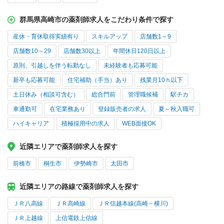
群馬県高崎市の薬剤師求人をこだわり条件で探す
産休・育休取得実績有り
スキルアップ
店舗数1～9
店舗数10～29
店舗数30以上
年間休日120日以上
原則、引越しを伴う転勤なし
未経験者も応募可能
新卒も応募可能
住宅補助（手当）あり
残業月10ｈ以下
土日休み（相談可含む）
総合門前
管理職候補
駅チカ
車通勤可
在宅業務あり
登録販売者の求人
夏～秋入職可
ハイキャリア
積極採用中の求人
WEB面接OK
近隣エリアで薬剤師求人を探す
前橋市
桐生市
伊勢崎市
太田市
近隣エリアの路線で薬剤師求人を探す
ＪＲ八高線
ＪＲ高崎線
ＪＲ信越本線(高崎－横川)
ＪＲ上越線
上信電鉄上信線