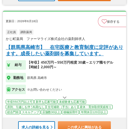
更新日：2026年6月18日
保存する
正社員
調剤薬局
かじ町薬局 ファーマライズ株式会社の薬剤師求人
【群馬県高崎市】 在宅医療と教育制度に定評があり
ます。成長したい薬剤師を募集しています。
【年収】450万円～550万円程度 30歳～エリア職モデル
給与
【時給】2,000円～
勤務地
群馬県 高崎市
アクセス
※お問い合わせください
年収550万円以上可
新卒も応募可能
未経験者も応募可能
原則、引越しを伴う転勤なし
住宅補助（手当）あり
産休・育休取得実績有り
総合門前
スキルアップ
店舗数30以上
積極採用中
年間休日120日以上
求人の詳細を見る
この求人に興味がある