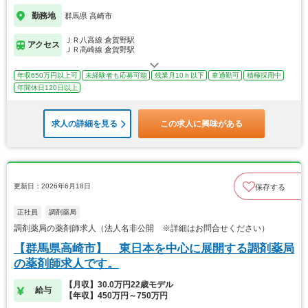
勤務地
群馬県 高崎市
ＪＲ八高線 倉賀野駅
アクセス
ＪＲ高崎線 倉賀野駅
年収650万円以上可
未経験者も応募可能
残業月10ｈ以下
車通勤可
積極採用中
年間休日120日以上
求人の詳細を見る
この求人に興味がある
更新日：2026年6月18日
保存する
正社員
調剤薬局
調剤薬局の薬剤師求人（法人名非公開 ※詳細はお問合せください）
【群馬県高崎市】 東日本を中心に展開する調剤薬局
の薬剤師求人です。
【月収】30.0万円22歳モデル
給与
【年収】450万円～750万円