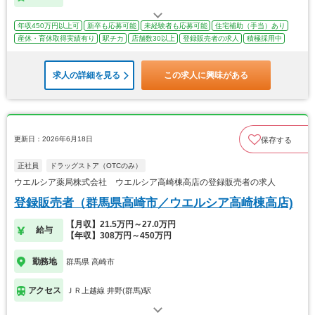
年収450万円以上可
新卒も応募可能
未経験者も応募可能
住宅補助（手当）あり
産休・育休取得実績有り
駅チカ
店舗数30以上
登録販売者の求人
積極採用中
求人の詳細を見る
この求人に興味がある
更新日：2026年6月18日
保存する
正社員
ドラッグストア（OTCのみ）
ウエルシア薬局株式会社 ウエルシア高崎棟高店の登録販売者の求人
登録販売者（群馬県高崎市／ウエルシア高崎棟高店)
【月収】21.5万円～27.0万円
給与
【年収】308万円～450万円
勤務地
群馬県 高崎市
アクセス
ＪＲ上越線 井野(群馬)駅