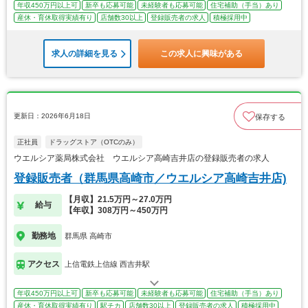
年収450万円以上可
新卒も応募可能
未経験者も応募可能
住宅補助（手当）あり
産休・育休取得実績有り
店舗数30以上
登録販売者の求人
積極採用中
求人の詳細を見る
この求人に興味がある
更新日：2026年6月18日
保存する
正社員
ドラッグストア（OTCのみ）
ウエルシア薬局株式会社 ウエルシア高崎吉井店の登録販売者の求人
登録販売者（群馬県高崎市／ウエルシア高崎吉井店)
【月収】21.5万円～27.0万円
給与
【年収】308万円～450万円
勤務地
群馬県 高崎市
アクセス
上信電鉄上信線 西吉井駅
年収450万円以上可
新卒も応募可能
未経験者も応募可能
住宅補助（手当）あり
産休・育休取得実績有り
駅チカ
店舗数30以上
登録販売者の求人
積極採用中