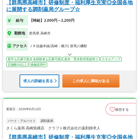
【群馬県高崎市】研修制度・福利厚生充実◎全国各地
に展開する調剤薬局グループ☆
給与
【時給】2,000円～2,200円
勤務地
群馬県 高崎市
アクセス
ＪＲ信越本線(高崎－横川) 群馬八幡駅
新卒も応募可能
未経験者も応募可能
産休・育休取得実績有り
スキルアップ
店舗数30以上
積極採用中
求人の詳細を見る
この求人に興味がある
更新日：2026年6月13日
保存する
パート・アルバイト
調剤薬局
さくら薬局 高崎筑縄店 クラフト株式会社の薬剤師求人
【群馬県高崎市】研修制度・福利厚生充実◎全国各地