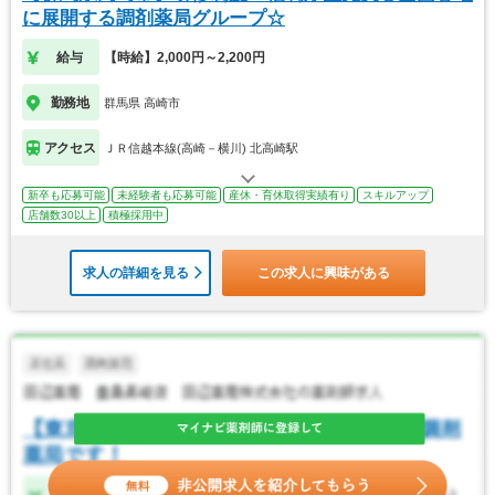
に展開する調剤薬局グループ☆
給与
【時給】2,000円～2,200円
勤務地
群馬県 高崎市
アクセス
ＪＲ信越本線(高崎－横川) 北高崎駅
新卒も応募可能
未経験者も応募可能
産休・育休取得実績有り
スキルアップ
店舗数30以上
積極採用中
求人の詳細を見る
この求人に興味がある