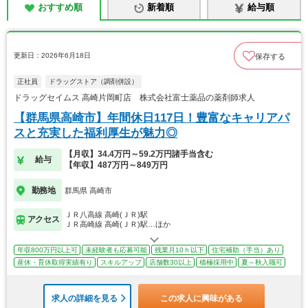
おすすめ順
新着順
給与順
更新日：2026年6月18日
保存する
正社員
ドラッグストア（調剤併設）
ドラッグセイムス 高崎片岡町店 株式会社富士薬品の薬剤師求人
【群馬県高崎市】年間休日117日！豊富なキャリアパ
スと充実した福利厚生が魅力◎
【月収】34.4万円～59.2万円諸手当含む
給与
【年収】487万円～849万円
勤務地
群馬県 高崎市
ＪＲ八高線 高崎(ＪＲ)駅
アクセス
ＪＲ高崎線 高崎(ＪＲ)駅…ほか
年収800万円以上可
未経験者も応募可能
残業月10ｈ以下
住宅補助（手当）あり
産休・育休取得実績有り
スキルアップ
店舗数30以上
積極採用中
夏～秋入職可
求人の詳細を見る
この求人に興味がある