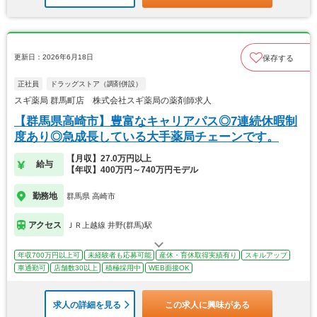
更新日：2026年6月18日
保存する
正社員
ドラッグストア（調剤併設）
スギ薬局 群馬町店 株式会社スギ薬局の薬剤師求人
【群馬県高崎市】豊富なキャリアパス◎7連続休暇制
度あり◎急成長している大手薬局チェーンです。
【月収】27.0万円以上
給与
【年収】400万円～740万円モデル
勤務地
群馬県 高崎市
アクセス
ＪＲ上越線 井野(群馬)駅
年収700万円以上可
未経験者も応募可能
産休・育休取得実績有り
スキルアップ
車通勤可
店舗数30以上
積極採用中
WEB面接OK
求人の詳細を見る
この求人に興味がある