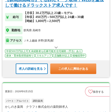
して働けるドラックストア求人です！
【月収】30.2万円以上 23歳～モデル
給与
【年収】450万円～500万円以上 24歳～30歳
【時給】1,800円～2,500円
勤務地
群馬県 高崎市
アクセス
ＪＲ上越線 井野(群馬)駅
年収500万円以上可
未経験者も応募可能
住宅補助（手当）あり
産休・育休取得実績有り
スキルアップ
店舗数30以上
積極採用中
求人の詳細を見る
この求人に興味がある
更新日：2026年6月15日
保存する
パート・アルバイト
調剤薬局
かしのき薬局 クラフト株式会社の薬剤師求人