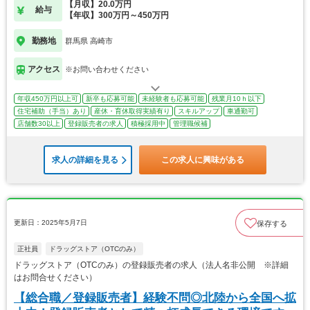
【月収】20.0万円
給与
【年収】300万円～450万円
勤務地
群馬県 高崎市
アクセス
※お問い合わせください
年収450万円以上可
新卒も応募可能
未経験者も応募可能
残業月10ｈ以下
住宅補助（手当）あり
産休・育休取得実績有り
スキルアップ
車通勤可
店舗数30以上
登録販売者の求人
積極採用中
管理職候補
求人の詳細を見る
この求人に興味がある
更新日：2025年5月7日
保存する
正社員
ドラッグストア（OTCのみ）
ドラッグストア（OTCのみ）の登録販売者の求人（法人名非公開 ※詳細
はお問合せください）
【総合職／登録販売者】経験不問◎北陸から全国へ拡