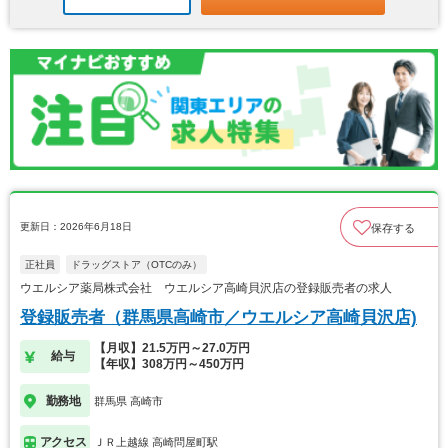
更新日：2026年6月18日
保存する
正社員
ドラッグストア（OTCのみ）
ウエルシア薬局株式会社 ウエルシア高崎貝沢店の登録販売者の求人
登録販売者（群馬県高崎市／ウエルシア高崎貝沢店)
【月収】21.5万円～27.0万円
給与
【年収】308万円～450万円
勤務地
群馬県 高崎市
アクセス
ＪＲ上越線 高崎問屋町駅