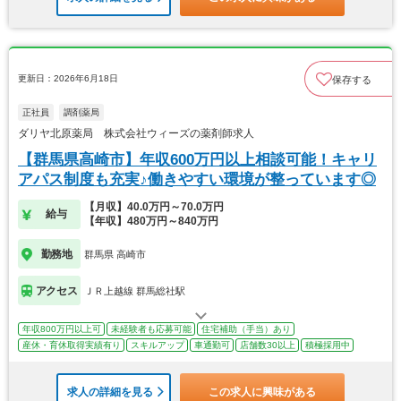
更新日：2026年6月18日
保存する
正社員
調剤薬局
ダリヤ北原薬局 株式会社ウィーズの薬剤師求人
【群馬県高崎市】年収600万円以上相談可能！キャリ
アパス制度も充実♪働きやすい環境が整っています◎
【月収】40.0万円～70.0万円
給与
【年収】480万円～840万円
勤務地
群馬県 高崎市
アクセス
ＪＲ上越線 群馬総社駅
年収800万円以上可
未経験者も応募可能
住宅補助（手当）あり
産休・育休取得実績有り
スキルアップ
車通勤可
店舗数30以上
積極採用中
求人の詳細を見る
この求人に興味がある