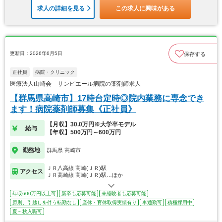
求人の詳細を見る
この求人に興味がある
更新日：2026年6月5日
保存する
正社員
病院・クリニック
医療法人山崎会 サンピエール病院の薬剤師求人
【群馬県高崎市】17時台定時◎院内業務に専念でき
ます！病院薬剤師募集《正社員》
【月収】30.0万円※大学卒モデル
給与
【年収】500万円～600万円
勤務地
群馬県 高崎市
ＪＲ八高線 高崎(ＪＲ)駅
アクセス
ＪＲ高崎線 高崎(ＪＲ)駅…ほか
年収600万円以上可
新卒も応募可能
未経験者も応募可能
原則、引越しを伴う転勤なし
産休・育休取得実績有り
車通勤可
積極採用中
夏～秋入職可