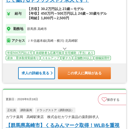
して働けるドラックストア求人です！
【月収】30.2万円以上 23歳～モデル
給与
【年収】450万円～500万円以上 24歳～30歳モデル
【時給】1,800円～2,500円
勤務地
群馬県 高崎市
アクセス
ＪＲ信越本線(高崎－横川) 北高崎駅
年収500万円以上可
未経験者も応募可能
住宅補助（手当）あり
産休・育休取得実績有り
スキルアップ
駅チカ
店舗数30以上
積極採用中
求人の詳細を見る
この求人に興味がある
更新日：2026年6月18日
保存する
正社員
調剤薬局
ドラッグストア（調剤併設）
カワチ薬局 高崎駅東店 株式会社カワチ薬品の薬剤師求人
【群馬県高崎市】くるみんマーク取得！WLBを重視