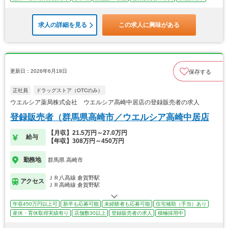
求人の詳細を見る
この求人に興味がある
更新日：2026年6月18日
保存する
正社員
ドラッグストア（OTCのみ）
ウエルシア薬局株式会社 ウエルシア高崎中居店の登録販売者の求人
登録販売者（群馬県高崎市／ウエルシア高崎中居店
【月収】21.5万円～27.0万円
給与
【年収】308万円～450万円
勤務地
群馬県 高崎市
ＪＲ八高線 倉賀野駅
アクセス
ＪＲ高崎線 倉賀野駅
年収450万円以上可
新卒も応募可能
未経験者も応募可能
住宅補助（手当）あり
産休・育休取得実績有り
店舗数30以上
登録販売者の求人
積極採用中