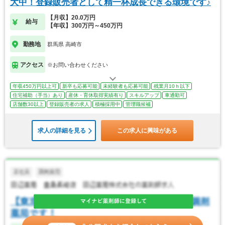
大中！登録販売者として精一杯成長できる環境です♪
【月収】20.0万円
給与
【年収】300万円～450万円
勤務地
群馬県 高崎市
アクセス
※お問い合わせください
年収450万円以上可
新卒も応募可能
未経験者も応募可能
残業月10ｈ以下
住宅補助（手当）あり
産休・育休取得実績有り
スキルアップ
車通勤可
店舗数30以上
登録販売者の求人
積極採用中
管理職候補
求人の詳細を見る
この求人に興味がある