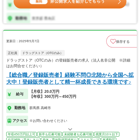
更新日：2025年5月7日
保存する
正社員
ドラッグストア（OTCのみ）
ドラッグストア（OTCのみ）の登録販売者の求人（法人名非公開 ※詳細
はお問合せください）
【総合職／登録販売者】経験不問◎北陸から全国へ拡
大中！登録販売者として精一杯成長できる環境です♪
【月収】20.0万円
給与
【年収】300万円～450万円
勤務地
群馬県 高崎市
アクセス
※お問い合わせください
年収450万円以上可
新卒も応募可能
未経験者も応募可能
残業月10ｈ以下
住宅補助（手当）あり
産休・育休取得実績有り
スキルアップ
車通勤可