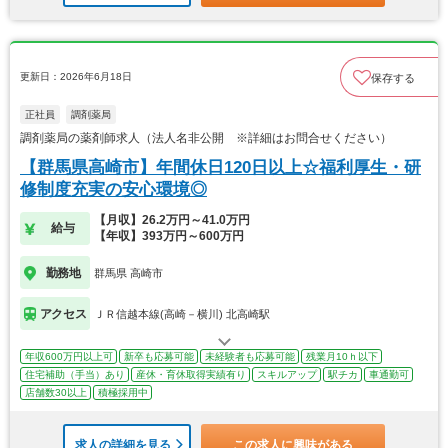
更新日：2026年6月18日
保存する
正社員
調剤薬局
調剤薬局の薬剤師求人（法人名非公開 ※詳細はお問合せください）
【群馬県高崎市】年間休日120日以上☆福利厚生・研
修制度充実の安心環境◎
【月収】26.2万円～41.0万円
給与
【年収】393万円～600万円
勤務地
群馬県 高崎市
アクセス
ＪＲ信越本線(高崎－横川) 北高崎駅
年収600万円以上可
新卒も応募可能
未経験者も応募可能
残業月10ｈ以下
住宅補助（手当）あり
産休・育休取得実績有り
スキルアップ
駅チカ
車通勤可
店舗数30以上
積極採用中
求人の詳細を見る
この求人に興味がある