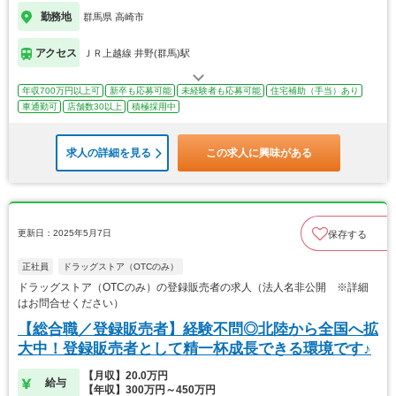
勤務地
群馬県 高崎市
アクセス
ＪＲ上越線 井野(群馬)駅
年収700万円以上可
新卒も応募可能
未経験者も応募可能
住宅補助（手当）あり
車通勤可
店舗数30以上
積極採用中
求人の詳細を見る
この求人に興味がある
更新日：2025年5月7日
保存する
正社員
ドラッグストア（OTCのみ）
ドラッグストア（OTCのみ）の登録販売者の求人（法人名非公開 ※詳細
はお問合せください）
【総合職／登録販売者】経験不問◎北陸から全国へ拡
大中！登録販売者として精一杯成長できる環境です♪
【月収】20.0万円
給与
【年収】300万円～450万円