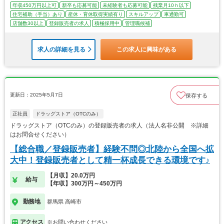
年収450万円以上可
新卒も応募可能
未経験者も応募可能
残業月10ｈ以下
住宅補助（手当）あり
産休・育休取得実績有り
スキルアップ
車通勤可
店舗数30以上
登録販売者の求人
積極採用中
管理職候補
求人の詳細を見る
この求人に興味がある
更新日：2025年5月7日
保存する
正社員
ドラッグストア（OTCのみ）
ドラッグストア（OTCのみ）の登録販売者の求人（法人名非公開 ※詳細
はお問合せください）
【総合職／登録販売者】経験不問◎北陸から全国へ拡
大中！登録販売者として精一杯成長できる環境です♪
【月収】20.0万円
給与
【年収】300万円～450万円
勤務地
群馬県 高崎市
アクセス
※お問い合わせください