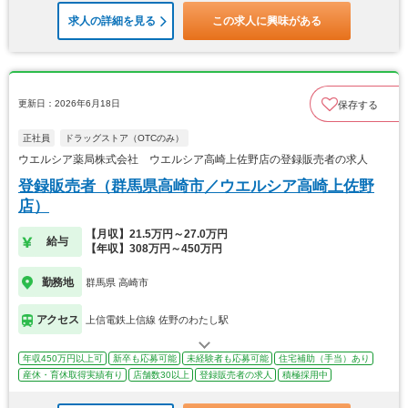
求人の詳細を見る
この求人に興味がある
更新日：2026年6月18日
保存する
正社員
ドラッグストア（OTCのみ）
ウエルシア薬局株式会社 ウエルシア高崎上佐野店の登録販売者の求人
登録販売者（群馬県高崎市／ウエルシア高崎上佐野
店）
【月収】21.5万円～27.0万円
給与
【年収】308万円～450万円
勤務地
群馬県 高崎市
アクセス
上信電鉄上信線 佐野のわたし駅
年収450万円以上可
新卒も応募可能
未経験者も応募可能
住宅補助（手当）あり
産休・育休取得実績有り
店舗数30以上
登録販売者の求人
積極採用中