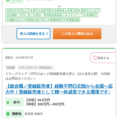
年収450万円以上可
新卒も応募可能
未経験者も応募可能
残業月10ｈ以下
住宅補助（手当）あり
産休・育休取得実績有り
スキルアップ
車通勤可
店舗数30以上
登録販売者の求人
積極採用中
管理職候補
求人の詳細を見る
この求人に興味がある
更新日：2025年5月7日
保存する
正社員
ドラッグストア（OTCのみ）
ドラッグストア（OTCのみ）の登録販売者の求人（法人名非公開 ※詳細
はお問合せください）
【総合職／登録販売者】経験不問◎北陸から全国へ拡
大中！登録販売者として精一杯成長できる環境です♪
【月収】20.0万円
給与
【年収】300万円～450万円
勤務地
群馬県 高崎市