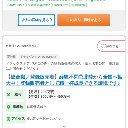
店舗数30以上
登録販売者の求人
積極採用中
管理職候補
求人の詳細を見る
この求人に興味がある
更新日：2025年5月7日
保存する
正社員
ドラッグストア（OTCのみ）
ドラッグストア（OTCのみ）の登録販売者の求人（法人名非公開 ※詳細
はお問合せください）
【総合職／登録販売者】経験不問◎北陸から全国へ拡
大中！登録販売者として精一杯成長できる環境です♪
【月収】20.0万円
給与
【年収】300万円～450万円
勤務地
群馬県 高崎市
アクセス
※お問い合わせください