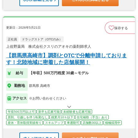
更新日：2026年5月21日
保存する
正社員
ドラッグストア（OTCのみ）
上佐野薬局 株式会社クスリのアオキの薬剤師求人
【群馬県高崎市】調剤とOTCで分離申請しておりま
す！北陸地域に密着した店舗展開！
給与
【年収】500万円程度 30歳～モデル
勤務地
群馬県 高崎市
アクセス
※お問い合わせください
年収500万円以上可
新卒も応募可能
未経験者も応募可能
原則、引越しを伴う転勤なし
残業月10ｈ以下
住宅補助（手当）あり
産休・育休取得実績有り
スキルアップ
車通勤可
店舗数30以上
積極採用中