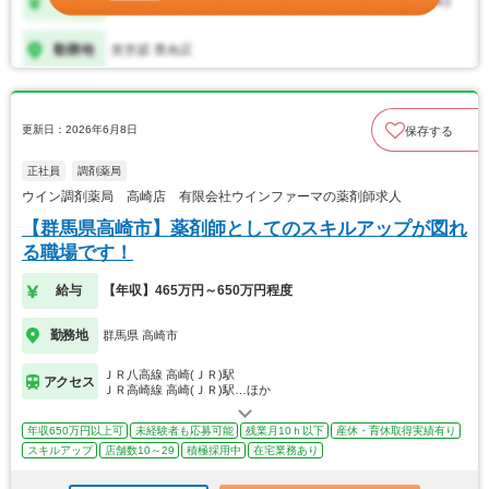
更新日：2026年6月8日
保存する
正社員
調剤薬局
ウイン調剤薬局 高崎店 有限会社ウインファーマの薬剤師求人
【群馬県高崎市】薬剤師としてのスキルアップが図れ
る職場です！
給与
【年収】465万円～650万円程度
勤務地
群馬県 高崎市
ＪＲ八高線 高崎(ＪＲ)駅
アクセス
ＪＲ高崎線 高崎(ＪＲ)駅…ほか
年収650万円以上可
未経験者も応募可能
残業月10ｈ以下
産休・育休取得実績有り
スキルアップ
店舗数10～29
積極採用中
在宅業務あり