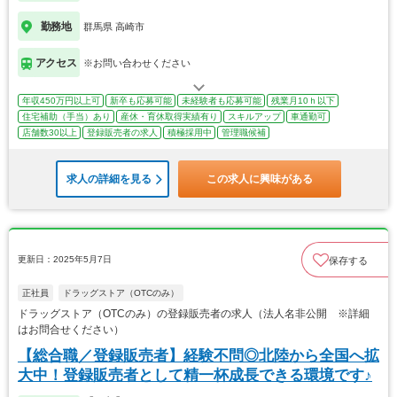
勤務地
群馬県 高崎市
アクセス
※お問い合わせください
年収450万円以上可
新卒も応募可能
未経験者も応募可能
残業月10ｈ以下
住宅補助（手当）あり
産休・育休取得実績有り
スキルアップ
車通勤可
店舗数30以上
登録販売者の求人
積極採用中
管理職候補
求人の詳細を見る
この求人に興味がある
更新日：2025年5月7日
保存する
正社員
ドラッグストア（OTCのみ）
ドラッグストア（OTCのみ）の登録販売者の求人（法人名非公開 ※詳細
はお問合せください）
【総合職／登録販売者】経験不問◎北陸から全国へ拡
大中！登録販売者として精一杯成長できる環境です♪