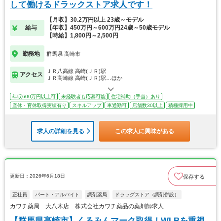
して働けるドラックストア求人です！
【月収】30.2万円以上 23歳～モデル
給与
【年収】450万円～600万円24歳～50歳モデル
【時給】1,800円～2,500円
勤務地
群馬県 高崎市
ＪＲ八高線 高崎(ＪＲ)駅
アクセス
ＪＲ高崎線 高崎(ＪＲ)駅…ほか
年収600万円以上可
未経験者も応募可能
住宅補助（手当）あり
産休・育休取得実績有り
スキルアップ
車通勤可
店舗数30以上
積極採用中
求人の詳細を見る
この求人に興味がある
更新日：2026年6月18日
保存する
正社員
パート・アルバイト
調剤薬局
ドラッグストア（調剤併設）
カワチ薬局 大八木店 株式会社カワチ薬品の薬剤師求人
【群馬県高崎市】くるみんマーク取得！WLBを重視