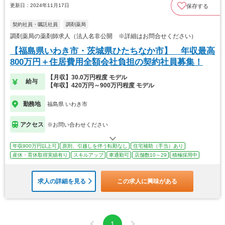
更新日：2024年11月17日
保存する
契約社員・嘱託社員
調剤薬局
調剤薬局の薬剤師求人（法人名非公開 ※詳細はお問合せください）
【福島県いわき市・茨城県ひたちなか市】 年収最高
800万円＋住居費用全額会社負担の契約社員募集！
【月収】30.0万円程度 モデル
給与
【年収】420万円～900万円程度 モデル
勤務地
福島県 いわき市
アクセス
※お問い合わせください
年収900万円以上可
原則、引越しを伴う転勤なし
住宅補助（手当）あり
産休・育休取得実績有り
スキルアップ
車通勤可
店舗数10～29
積極採用中
求人の詳細を見る
この求人に興味がある
1