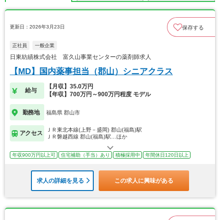
更新日：2026年3月23日
保存する
正社員
一般企業
日東紡績株式会社 富久山事業センターの薬剤師求人
【MD】国内薬事担当（郡山）シニアクラス
【月収】35.0万円
給与
【年収】700万円～900万円程度 モデル
勤務地
福島県 郡山市
ＪＲ東北本線(上野－盛岡) 郡山(福島)駅
アクセス
ＪＲ磐越西線 郡山(福島)駅…ほか
年収900万円以上可
住宅補助（手当）あり
積極採用中
年間休日120日以上
求人の詳細を見る
この求人に興味がある