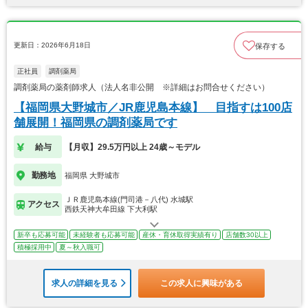
更新日：2026年6月18日
保存する
正社員
調剤薬局
調剤薬局の薬剤師求人（法人名非公開 ※詳細はお問合せください）
【福岡県大野城市／JR鹿児島本線】 目指すは100店
舗展開！福岡県の調剤薬局です
給与
【月収】29.5万円以上 24歳～モデル
勤務地
福岡県 大野城市
ＪＲ鹿児島本線(門司港－八代) 水城駅
アクセス
西鉄天神大牟田線 下大利駅
新卒も応募可能
未経験者も応募可能
産休・育休取得実績有り
店舗数30以上
積極採用中
夏～秋入職可
求人の詳細を見る
この求人に興味がある