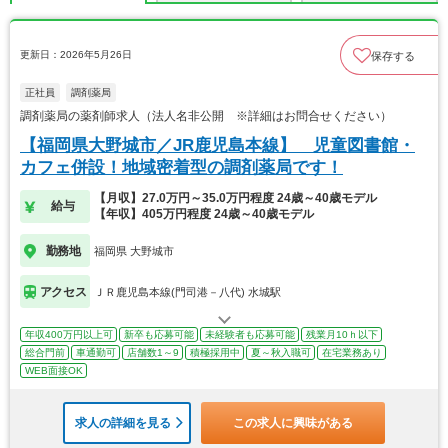
更新日：2026年5月26日
保存する
正社員
調剤薬局
調剤薬局の薬剤師求人（法人名非公開 ※詳細はお問合せください）
【福岡県大野城市／JR鹿児島本線】 児童図書館・
カフェ併設！地域密着型の調剤薬局です！
【月収】27.0万円～35.0万円程度 24歳～40歳モデル
給与
【年収】405万円程度 24歳～40歳モデル
勤務地
福岡県 大野城市
アクセス
ＪＲ鹿児島本線(門司港－八代) 水城駅
年収400万円以上可
新卒も応募可能
未経験者も応募可能
残業月10ｈ以下
総合門前
車通勤可
店舗数1～9
積極採用中
夏～秋入職可
在宅業務あり
WEB面接OK
求人の詳細を見る
この求人に興味がある