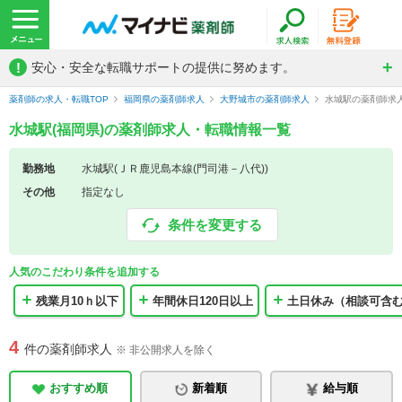
!
安心・安全な転職サポートの提供に努めます。
薬剤師の求人・転職TOP
福岡県の薬剤師求人
大野城市の薬剤師求人
水城駅の薬剤師求
水城駅(福岡県)の薬剤師求人・転職情報一覧
勤務地
水城駅(ＪＲ鹿児島本線(門司港－八代))
その他
指定なし
条件を変更する
人気のこだわり条件を追加する
残業月10ｈ以下
年間休日120日以上
土日休み（相談可含
4
件の薬剤師求人
※ 非公開求人を除く
おすすめ順
新着順
給与順