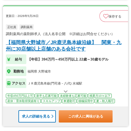
更新日：2026年5月26日
保存する
正社員
調剤薬局
調剤薬局の薬剤師求人（法人名非公開 ※詳細はお問合せください）
【福岡県大野城市／JR鹿児島本線沿線】 関東・九
州に30店舗以上店舗のある会社です
給与
【年収】394万円～450万円以上 22歳～30歳モデル
勤務地
福岡県 大野城市
アクセス
ＪＲ鹿児島本線(門司港－八代) 水城駅
年収450万円以上可
新卒も応募可能
未経験者も応募可能
残業月10ｈ以下
産休・育休取得実績有り
スキルアップ
車通勤可
積極採用中
夏～秋入職可
求人の詳細を見る
この求人に興味がある