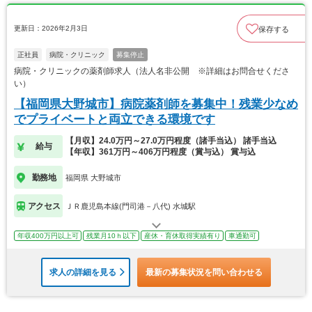
更新日：2026年2月3日
保存する
正社員
病院・クリニック
募集停止
病院・クリニックの薬剤師求人（法人名非公開 ※詳細はお問合せくださ
い）
【福岡県大野城市】病院薬剤師を募集中！残業少なめ
でプライベートと両立できる環境です
【月収】24.0万円～27.0万円程度（諸手当込） 諸手当込
給与
【年収】361万円～406万円程度（賞与込） 賞与込
勤務地
福岡県 大野城市
アクセス
ＪＲ鹿児島本線(門司港－八代) 水城駅
年収400万円以上可
残業月10ｈ以下
産休・育休取得実績有り
車通勤可
求人の詳細を見る
最新の募集状況を問い合わせる