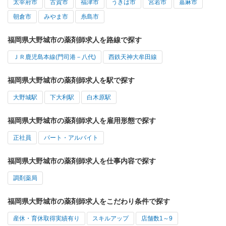
太宰府市
古賀市
福津市
うきは市
宮若市
嘉麻市
朝倉市
みやま市
糸島市
福岡県大野城市の薬剤師求人を路線で探す
ＪＲ鹿児島本線(門司港－八代)
西鉄天神大牟田線
福岡県大野城市の薬剤師求人を駅で探す
大野城駅
下大利駅
白木原駅
福岡県大野城市の薬剤師求人を雇用形態で探す
正社員
パート・アルバイト
福岡県大野城市の薬剤師求人を仕事内容で探す
調剤薬局
福岡県大野城市の薬剤師求人をこだわり条件で探す
産休・育休取得実績有り
スキルアップ
店舗数1～9