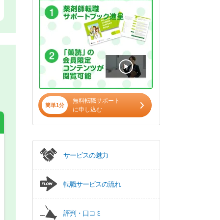
無料転職サポート
簡単1分
に申し込む
サービスの魅力
希望の働き方
必須
正社員
転職サービスの流れ
パート(週4日～5日)
評判・口コミ