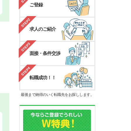
ご登録
STEP2
求人のご紹介
STEP3
面接・条件交渉
STEP4
転職成功！！
最後まで納得のいく転職先をお探しします。