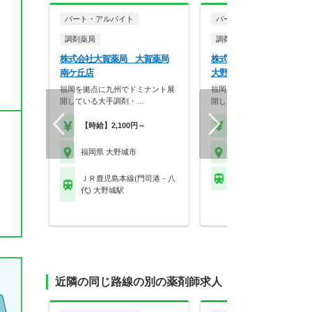
パート・アルバイト
パート・アルバイト
調剤薬局
調剤薬局
株式会社大賀薬局 大賀薬局
株式会社大賀薬局 大賀薬
南ケ丘店
大野城大城店
福岡を拠点に九州でドミナント展
福岡を拠点に九州でドミナン
開している大手調剤・…
開している大手調剤・…
【時給】2,100円～
【時給】2,100円～
福岡県 大野城市
福岡県 大野城市
ＪＲ鹿児島本線(門司港－八
西鉄天神大牟田線 白木
代) 大野城駅
近隣の同じ路線の別の薬剤師求人