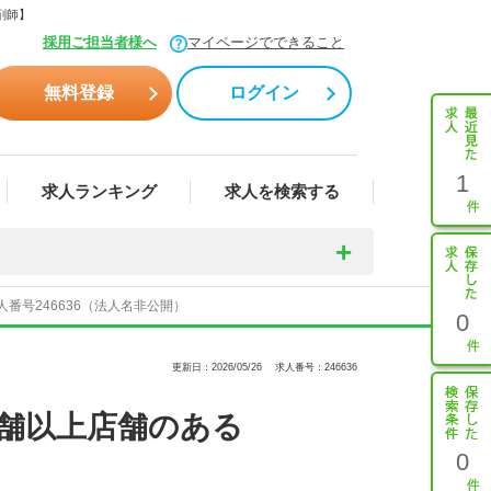
剤師】
採用ご担当者様へ
マイページでできること
無料登録
ログイン
1
求人ランキング
求人を検索する
番号246636（法人名非公開）
0
更新日：2026/05/26
求人番号：246636
店舗以上店舗のある
0