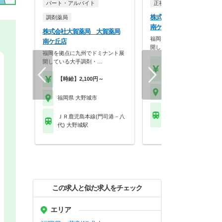
パート・アルバイト
正社員
調剤薬局
株式会社大賀薬局 大賀薬
調剤薬局
南ケ丘店
株式会社大賀薬局 大賀薬局
福岡を拠点に九州でドミナン
南ケ丘店
開している大手調剤・…
福岡を拠点に九州でドミナント展
開している大手調剤・…
【月収】30.2万円基本
薬剤師手当
【時給】2,100円～
福岡県 大野城市
福岡県 大野城市
ＪＲ鹿児島本線(門司
ＪＲ鹿児島本線(門司港－八
代) 大野城駅
代) 大野城駅
この求人と似た求人をチェック
エリア