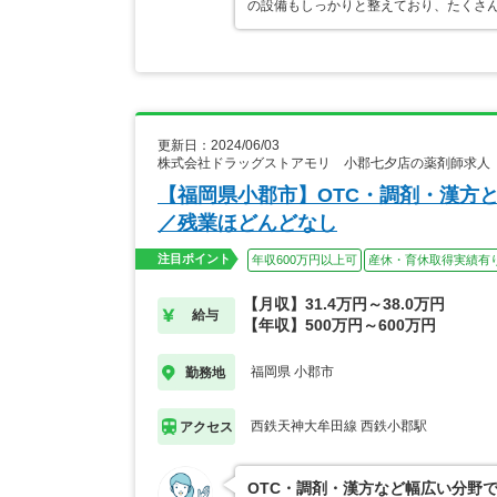
の設備もしっかりと整えており、たくさ
更新日：2024/06/03
株式会社ドラッグストアモリ 小郡七夕店の薬剤師求人
【福岡県小郡市】OTC・調剤・漢方
／残業ほどんどなし
注目ポイント
年収600万円以上可
産休・育休取得実績有
【月収】31.4万円～38.0万円
給与
【年収】500万円～600万円
福岡県 小郡市
勤務地
西鉄天神大牟田線 西鉄小郡駅
アクセス
OTC・調剤・漢方など幅広い分野