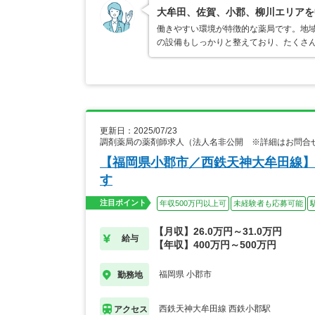
大牟田、佐賀、小郡、柳川エリアを
働きやすい環境が特徴的な薬局です。地
の設備もしっかりと整えており、たくさ
更新日：2025/07/23
調剤薬局の薬剤師求人（法人名非公開 ※詳細はお問合
【福岡県小郡市／西鉄天神大牟田線】
す
注目ポイント
年収500万円以上可
未経験者も応募可能
【月収】26.0万円～31.0万円
給与
【年収】400万円～500万円
福岡県 小郡市
勤務地
西鉄天神大牟田線 西鉄小郡駅
アクセス