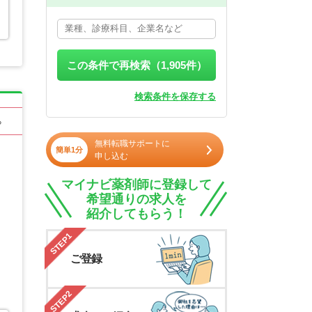
この条件で再検索（
1,905
件）
検索条件を保存する
る
無料転職サポートに
簡単1分
申し込む
マイナビ薬剤師に登録して
希望通りの求人を
紹介してもらう！
STEP1
ご登録
STEP2