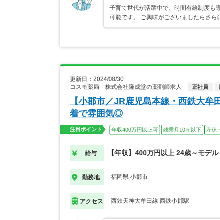
子育て世代が活躍中で、時間有給制度も導
可能です。 ご興味がございましたらさら
更新日：2024/08/30
コスモ薬局 株式会社隆成堂の薬剤師求人
正社員
【小郡市／JR鹿児島本線・西鉄大牟
着で雰囲気◎
注目ポイント
年収400万円以上可
残業月10ｈ以下
産休
【年収】400万円以上 24歳～モデル
給与
福岡県 小郡市
勤務地
西鉄天神大牟田線 西鉄小郡駅
アクセス