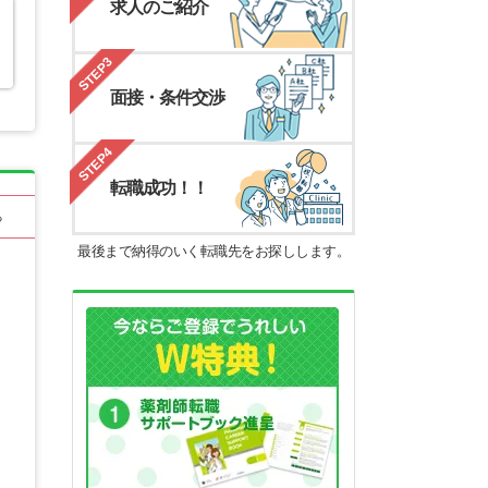
求人のご紹介
STEP3
面接・条件交渉
STEP4
転職成功！！
る
最後まで納得のいく転職先をお探しします。