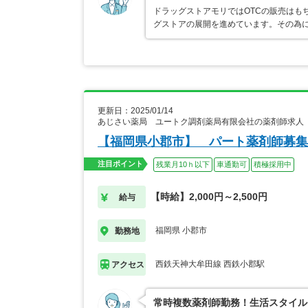
ドラッグストアモリではOTCの販売はも
グストアの展開を進めています。その為
更新日：2025/01/14
あじさい薬局 ユートク調剤薬局有限会社の薬剤師求人
【福岡県小郡市】 パート薬剤師募集
注目ポイント
残業月10ｈ以下
車通勤可
積極採用中
【時給】2,000円～2,500円
給与
福岡県 小郡市
勤務地
西鉄天神大牟田線 西鉄小郡駅
アクセス
常時複数薬剤師勤務！生活スタイル