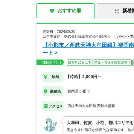
おすすめ順
新着
更新日：2024/08/30
コスモ薬局 株式会社隆成堂の薬剤師求人
パート・ア
【小郡市／西鉄天神大牟田線】福岡南
ート＞
注目ポイント
残業月10ｈ以下
産休・育休取得実績有り
【時給】2,000円～
給与
福岡県 小郡市
勤務地
西鉄天神大牟田線 西鉄小郡駅
アクセス
大牟田、佐賀、小郡、柳川エリアを
働きやすい環境が特徴的な薬局です。地