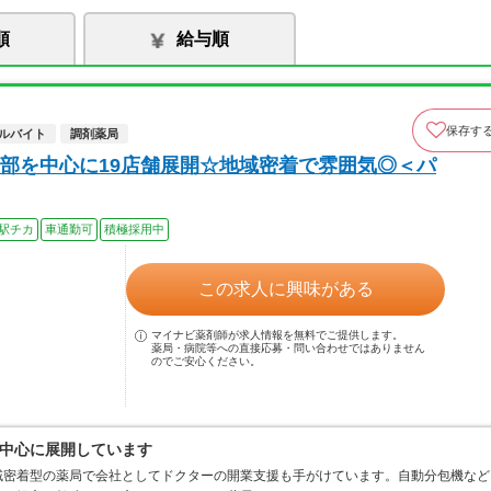
順
給与順
保存す
ルバイト
調剤薬局
部を中心に19店舗展開☆地域密着で雰囲気◎＜パ
駅チカ
車通勤可
積極採用中
この求人に興味がある
マイナビ薬剤師が求人情報を無料でご提供します。
薬局・病院等への直接応募・問い合わせではありません
のでご安心ください。
中心に展開しています
域密着型の薬局で会社としてドクターの開業支援も手がけています。自動分包機など