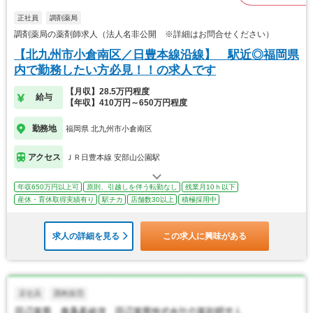
正社員
調剤薬局
調剤薬局の薬剤師求人（法人名非公開 ※詳細はお問合せください）
【北九州市小倉南区／日豊本線沿線】 駅近◎福岡県
内で勤務したい方必見！！の求人です
【月収】28.5万円程度
給与
【年収】410万円～650万円程度
勤務地
福岡県 北九州市小倉南区
アクセス
ＪＲ日豊本線 安部山公園駅
年収650万円以上可
原則、引越しを伴う転勤なし
残業月10ｈ以下
産休・育休取得実績有り
駅チカ
店舗数30以上
積極採用中
求人の詳細を見る
この求人に興味がある