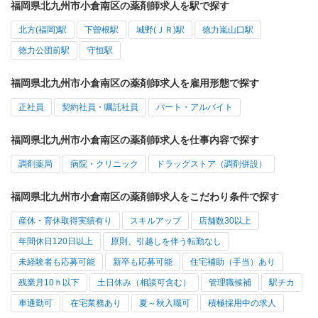
福岡県北九州市小倉南区の薬剤師求人を駅で探す
北方(福岡)駅
下曽根駅
城野(ＪＲ)駅
徳力嵐山口駅
徳力公団前駅
守恒駅
福岡県北九州市小倉南区の薬剤師求人を雇用形態で探す
正社員
契約社員・嘱託社員
パート・アルバイト
福岡県北九州市小倉南区の薬剤師求人を仕事内容で探す
調剤薬局
病院・クリニック
ドラッグストア（調剤併設）
福岡県北九州市小倉南区の薬剤師求人をこだわり条件で探す
産休・育休取得実績有り
スキルアップ
店舗数30以上
年間休日120日以上
原則、引越しを伴う転勤なし
未経験者も応募可能
新卒も応募可能
住宅補助（手当）あり
残業月10ｈ以下
土日休み（相談可含む）
管理職候補
駅チカ
車通勤可
在宅業務あり
夏～秋入職可
積極採用中の求人