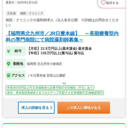
更新日：2025年1月14日
保存する
正社員
病院・クリニック
病院・クリニックの薬剤師求人（法人名非公開 ※詳細はお問合せくださ
い）
【福岡県北九州市／JR日豊本線】 ～長期療養型内
科の専門病院にて病院薬剤師募集～
【月収】22.9万円以上(基本賃金) 基本賃金
給与
【年収】336万円以上(賞与込) 賞与込
勤務地
福岡県 北九州市小倉南区
アクセス
ＪＲ日豊本線 安部山公園駅
年収300万円以上可
未経験者も応募可能
住宅補助（手当）あり
産休・育休取得実績有り
スキルアップ
駅チカ
車通勤可
積極採用中
求人の詳細を見る
この求人に興味がある