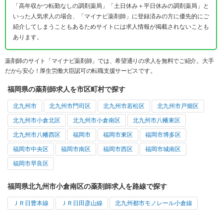
「高年収かつ転勤なしの調剤薬局」「土日休み＋平日休みの調剤薬局」と
いった人気求人の場合、「マイナビ薬剤師」に登録済みの方に優先的にご
紹介してしまうこともあるためサイトには求人情報が掲載されないことも
あります。
薬剤師のサイト「マイナビ薬剤師」では、希望通りの求人を無料でご紹介。大手
だから安心！厚生労働大臣認可の転職支援サービスです。
福岡県の薬剤師求人を市区町村で探す
北九州市
北九州市門司区
北九州市若松区
北九州市戸畑区
北九州市小倉北区
北九州市小倉南区
北九州市八幡東区
北九州市八幡西区
福岡市
福岡市東区
福岡市博多区
福岡市中央区
福岡市南区
福岡市西区
福岡市城南区
福岡市早良区
福岡県北九州市小倉南区の薬剤師求人を路線で探す
ＪＲ日豊本線
ＪＲ日田彦山線
北九州都市モノレール小倉線