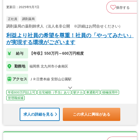
更新日：2025年5月7日
保存する
正社員
調剤薬局
調剤薬局の薬剤師求人（法人名非公開 ※詳細はお問合せください）
利益より社員の希望を尊重！社員の「やってみたい」
が実現する環境がございます
給与
【年収】550万円～600万円程度
勤務地
福岡県 北九州市小倉南区
アクセス
ＪＲ日豊本線 安部山公園駅
年収600万円以上可
住宅補助（手当）あり
駅チカ
車通勤可
積極採用中
管理職候補
求人の詳細を見る
この求人に興味がある