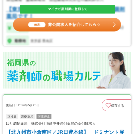
福岡県
の
更新日：2026年5月26日
保存する
正社員
調剤薬局
募集停止
ゆり調剤薬局 株式会社博愛中井調剤薬局の薬剤師求人
【北九州市小倉南区／JR日豊本線】 ドミナント展