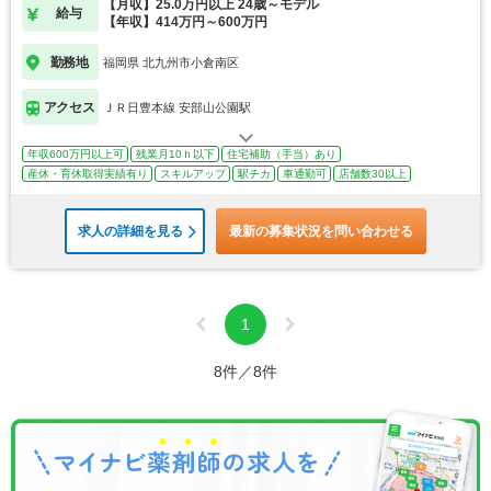
【月収】25.0万円以上 24歳～モデル
給与
【年収】414万円～600万円
勤務地
福岡県 北九州市小倉南区
アクセス
ＪＲ日豊本線 安部山公園駅
年収600万円以上可
残業月10ｈ以下
住宅補助（手当）あり
産休・育休取得実績有り
スキルアップ
駅チカ
車通勤可
店舗数30以上
求人の詳細を見る
最新の募集状況を問い合わせる
1
8件／8件