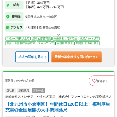
【月収】30.0万円
給与
【年収】420万円～740万円
勤務地
福岡県 北九州市小倉南区
アクセス
ＪＲ日豊本線 安部山公園駅
年収700万円以上可
新卒も応募可能
未経験者も応募可能
残業月10ｈ以下
産休・育休取得実績有り
スキルアップ
店舗数30以上
年間休日120日以上
求人の詳細を見る
最新の募集状況を問い合わせる
更新日：2026年6月18日
保存する
正社員
調剤薬局
募集停止
株式会社ストレチア やすらぎ薬局 株式会社ファーマみらいの薬剤師求人
【北九州市小倉南区】年間休日120日以上！福利厚生
充実◎全国展開の大手調剤薬局