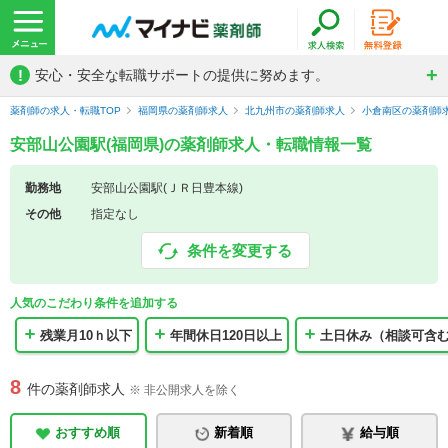
!
安心・安全な転職サポートの提供に努めます。
薬剤師の求人・転職TOP
福岡県の薬剤師求人
北九州市の薬剤師求人
小倉南区の薬剤師
安部山公園駅(福岡県)の薬剤師求人・転職情報一覧
勤務地
安部山公園駅(ＪＲ日豊本線)
その他
指定なし
条件を変更する
人気のこだわり条件を追加する
残業月10ｈ以下
年間休日120日以上
土日休み（相談可含
8
件の薬剤師求人
※ 非公開求人を除く
おすすめ順
新着順
給与順