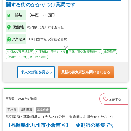
開する街のかかりつけ薬局です
給与
【年収】500万円
勤務地
福岡県 北九州市小倉南区
アクセス
ＪＲ日豊本線 安部山公園駅
年収500万円以上可
住宅補助（手当）あり
産休・育休取得実績有り
車通勤可
店舗数10～29
夏～秋入職可
求人の詳細を見る
最新の募集状況を問い合わせる
更新日：2026年8月6日
保存する
正社員
調剤薬局
募集停止
調剤薬局の薬剤師求人（法人名非公開 ※詳細はお問合せください）
【福岡県北九州市小倉南区】 薬剤師の募集です