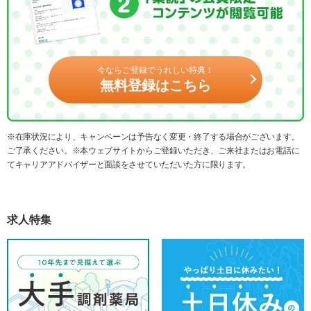
今ならご登録でうれしい特典！
無料登録はこちら
※在庫状況により、キャンペーンは予告なく変更・終了する場合がございます。
ご了承ください。※本ウェブサイトからご登録いただき、ご来社またはお電話に
てキャリアアドバイザーと面談をさせていただいた方に限ります。
求人特集