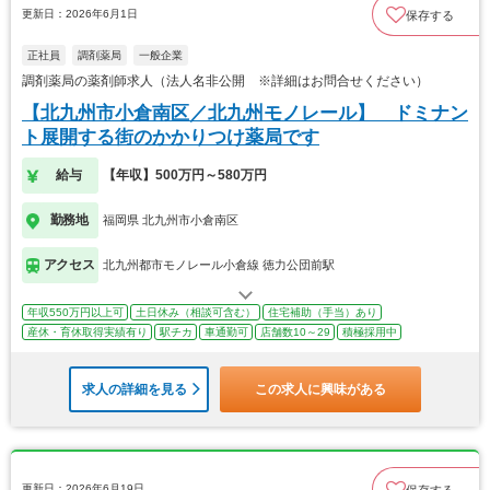
更新日：2026年6月1日
保存する
正社員
調剤薬局
一般企業
調剤薬局の薬剤師求人（法人名非公開 ※詳細はお問合せください）
【北九州市小倉南区／北九州モノレール】 ドミナン
ト展開する街のかかりつけ薬局です
給与
【年収】500万円～580万円
勤務地
福岡県 北九州市小倉南区
アクセス
北九州都市モノレール小倉線 徳力公団前駅
年収550万円以上可
土日休み（相談可含む）
住宅補助（手当）あり
産休・育休取得実績有り
駅チカ
車通勤可
店舗数10～29
積極採用中
求人の詳細を見る
この求人に興味がある
更新日：2026年6月19日
保存する