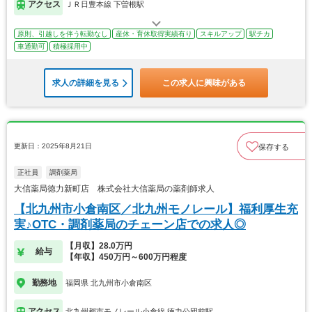
アクセス
ＪＲ日豊本線 下曽根駅
原則、引越しを伴う転勤なし
産休・育休取得実績有り
スキルアップ
駅チカ
車通勤可
積極採用中
求人の詳細を見る
この求人に興味がある
更新日：2025年8月21日
保存する
正社員
調剤薬局
大信薬局徳力新町店 株式会社大信薬局の薬剤師求人
【北九州市小倉南区／北九州モノレール】福利厚生充
実♪OTC・調剤薬局のチェーン店での求人◎
【月収】28.0万円
給与
【年収】450万円～600万円程度
勤務地
福岡県 北九州市小倉南区
アクセス
北九州都市モノレール小倉線 徳力公団前駅