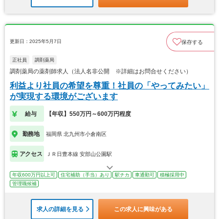
更新日：2025年5月7日
保存する
正社員
調剤薬局
調剤薬局の薬剤師求人（法人名非公開 ※詳細はお問合せください）
利益より社員の希望を尊重！社員の「やってみたい」
が実現する環境がございます
給与
【年収】550万円～600万円程度
勤務地
福岡県 北九州市小倉南区
アクセス
ＪＲ日豊本線 安部山公園駅
年収600万円以上可
住宅補助（手当）あり
駅チカ
車通勤可
積極採用中
管理職候補
求人の詳細を見る
この求人に興味がある