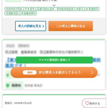
ＪＲ日田彦山線 城野(ＪＲ)駅
年収350万円以上可
新卒も応募可能
産休・育休取得実績有り
駅チカ
車通勤可
店舗数30以上
積極採用中
求人の詳細を見る
この求人に興味がある
更新日：2025年1月14日
保存する