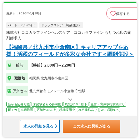
更新日：2026年6月18日
保存する
パート・アルバイト
ドラッグストア（調剤併設）
株式会社ココカラファインヘルスケア ココカラファイン もりつね店の薬
剤師求人
【福岡県／北九州市小倉南区】キャリアアップを応
援！活躍のフィールドが多彩な会社です＜調剤併設＞
給与
【時給】2,000円～2,200円
勤務地
福岡県 北九州市小倉南区
アクセス
北九州都市モノレール小倉線 守恒駅
新卒も応募可能
未経験者も応募可能
残業月10ｈ以下
産休・育休取得実績有り
駅チカ
車通勤可
店舗数30以上
積極採用中
在宅業務あり
WEB面接OK
求人の詳細を見る
この求人に興味がある