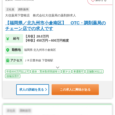
正社員
調剤薬局
大信薬局下曽根店 株式会社大信薬局の薬剤師求人
【福岡県／北九州市小倉南区】 OTC・調剤薬局の
チェーン店での求人です
【月収】28.0万円
給与
【年収】450万円～600万円程度
勤務地
福岡県 北九州市小倉南区
アクセス
ＪＲ日豊本線 下曽根駅
年収600万円以上可
産休・育休取得実績有り
駅チカ
車通勤可
店舗数30以上
積極採用中
求人の詳細を見る
この求人に興味がある