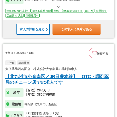
年収600万円以上可
新卒も応募可能
産休・育休取得実績有り
駅チカ
車通勤可
店舗数30以上
積極採用中
求人の詳細を見る
この求人に興味がある
更新日：2025年8月13日
保存する
正社員
調剤薬局
大信薬局西若園店 株式会社大信薬局の薬剤師求人
【北九州市小倉南区／JR日豊本線】 OTC・調剤薬
局のチェーン店での求人です
【月収】28.0万円
給与
【年収】380万円程度
勤務地
福岡県 北九州市小倉南区
ＪＲ日豊本線 城野(ＪＲ)駅
アクセス