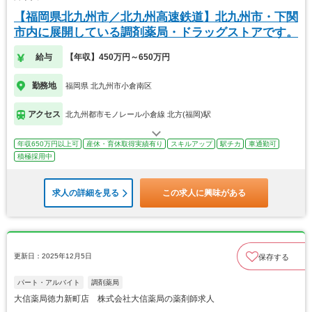
【福岡県北九州市／北九州高速鉄道】北九州市・下関
市内に展開している調剤薬局・ドラッグストアです。
給与
【年収】450万円～650万円
勤務地
福岡県 北九州市小倉南区
アクセス
北九州都市モノレール小倉線 北方(福岡)駅
年収650万円以上可
産休・育休取得実績有り
スキルアップ
駅チカ
車通勤可
積極採用中
求人の詳細を見る
この求人に興味がある
更新日：2025年12月5日
保存する
パート・アルバイト
調剤薬局
大信薬局徳力新町店 株式会社大信薬局の薬剤師求人