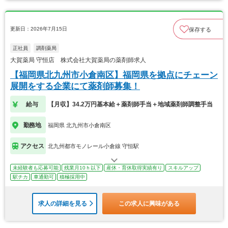
更新日：2026年7月15日
保存する
正社員
調剤薬局
大賀薬局 守恒店 株式会社大賀薬局の薬剤師求人
【福岡県北九州市小倉南区】福岡県を拠点にチェーン
展開をする企業にて薬剤師募集！
給与
【月収】34.2万円基本給＋薬剤師手当＋地域薬剤師調整手当
勤務地
福岡県 北九州市小倉南区
アクセス
北九州都市モノレール小倉線 守恒駅
未経験者も応募可能
残業月10ｈ以下
産休・育休取得実績有り
スキルアップ
駅チカ
車通勤可
積極採用中
求人の詳細を見る
この求人に興味がある