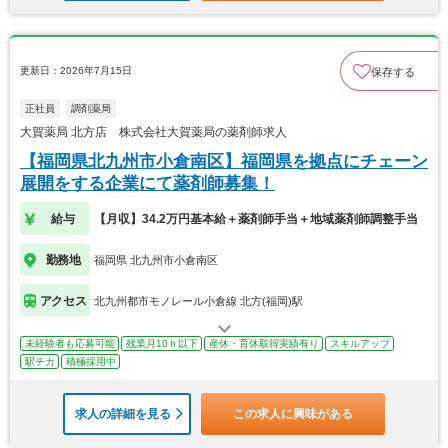
更新日：2026年7月15日
保存する
正社員
調剤薬局
大賀薬局 北方店 株式会社大賀薬局の薬剤師求人
【福岡県北九州市小倉南区】福岡県を拠点にチェーン
展開をする企業にて薬剤師募集！
給与
【月収】34.2万円基本給＋薬剤師手当＋地域薬剤師調整手当
勤務地
福岡県 北九州市小倉南区
アクセス
北九州都市モノレール小倉線 北方(福岡)駅
未経験者も応募可能
残業月10ｈ以下
産休・育休取得実績有り
スキルアップ
駅チカ
積極採用中
求人の詳細を見る
この求人に興味がある