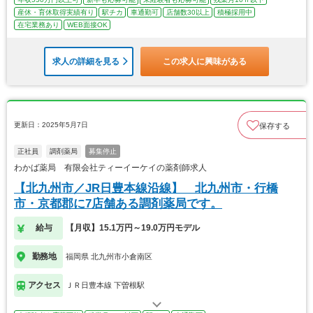
産休・育休取得実績有り
駅チカ
車通勤可
店舗数30以上
積極採用中
在宅業務あり
WEB面接OK
求人の詳細を見る
この求人に興味がある
更新日：2025年5月7日
保存する
正社員
調剤薬局
募集停止
わかば薬局 有限会社ティーイーケイの薬剤師求人
【北九州市／JR日豊本線沿線】 北九州市・行橋
市・京都郡に7店舗ある調剤薬局です。
給与
【月収】15.1万円～19.0万円モデル
勤務地
福岡県 北九州市小倉南区
アクセス
ＪＲ日豊本線 下曽根駅