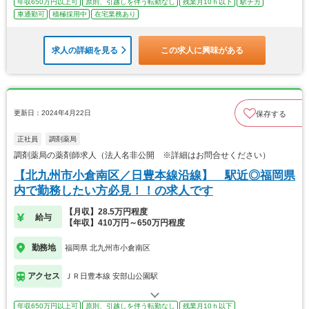
年収650万円以上可
原則、引越しを伴う転勤なし
残業月10ｈ以下
駅チカ
車通勤可
積極採用中
在宅業務あり
求人の詳細を見る
この求人に興味がある
更新日：2024年4月22日
保存する
正社員
調剤薬局
調剤薬局の薬剤師求人（法人名非公開 ※詳細はお問合せください）
【北九州市小倉南区／日豊本線沿線】 駅近◎福岡県
内で勤務したい方必見！！の求人です
【月収】28.5万円程度
給与
【年収】410万円～650万円程度
勤務地
福岡県 北九州市小倉南区
アクセス
ＪＲ日豊本線 安部山公園駅
年収650万円以上可
原則、引越しを伴う転勤なし
残業月10ｈ以下