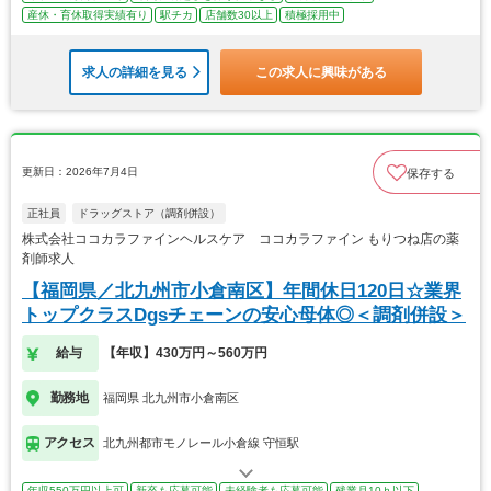
産休・育休取得実績有り
駅チカ
店舗数30以上
積極採用中
求人の詳細を見る
この求人に興味がある
更新日：2026年7月4日
保存する
正社員
ドラッグストア（調剤併設）
株式会社ココカラファインヘルスケア ココカラファイン もりつね店の薬
剤師求人
【福岡県／北九州市小倉南区】年間休日120日☆業界
トップクラスDgsチェーンの安心母体◎＜調剤併設＞
給与
【年収】430万円～560万円
勤務地
福岡県 北九州市小倉南区
アクセス
北九州都市モノレール小倉線 守恒駅
年収550万円以上可
新卒も応募可能
未経験者も応募可能
残業月10ｈ以下