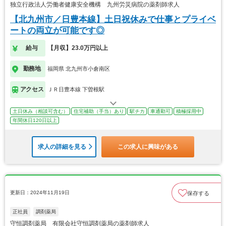
独立行政法人労働者健康安全機構 九州労災病院の薬剤師求人
【北九州市／日豊本線】土日祝休みで仕事とプライベ
ートの両立が可能です◎
給与
【月収】23.0万円以上
勤務地
福岡県 北九州市小倉南区
アクセス
ＪＲ日豊本線 下曽根駅
土日休み（相談可含む）
住宅補助（手当）あり
駅チカ
車通勤可
積極採用中
年間休日120日以上
求人の詳細を見る
この求人に興味がある
更新日：2024年11月19日
保存する
正社員
調剤薬局
守恒調剤薬局 有限会社守恒調剤薬局の薬剤師求人