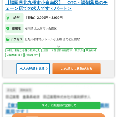
【福岡県北九州市小倉南区】 OTC・調剤薬局のチ
ェーン店での求人です＜パート＞
給与
【時給】2,000円～3,000円
勤務地
福岡県 北九州市小倉南区
アクセス
北九州都市モノレール小倉線 徳力公団前駅
原則、引越しを伴う転勤なし
産休・育休取得実績有り
駅チカ
車通勤可
店舗数30以上
積極採用中
求人の詳細を見る
この求人に興味がある