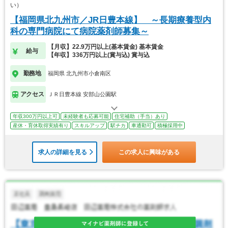
い）
【福岡県北九州市／JR日豊本線】 ～長期療養型内
科の専門病院にて病院薬剤師募集～
【月収】22.9万円以上(基本賃金) 基本賃金
給与
【年収】336万円以上(賞与込) 賞与込
勤務地
福岡県 北九州市小倉南区
アクセス
ＪＲ日豊本線 安部山公園駅
年収300万円以上可
未経験者も応募可能
住宅補助（手当）あり
産休・育休取得実績有り
スキルアップ
駅チカ
車通勤可
積極採用中
求人の詳細を見る
この求人に興味がある