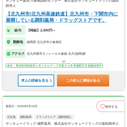
サンキュー薬局 小倉南調剤センター 株式会社サンキュードラッグの薬剤
師求人
【北九州市/北九州高速鉄道】北九州市・下関市内に
展開している調剤薬局・ドラッグストアです。
給与
【時給】2,400円～
勤務地
福岡県 北九州市小倉南区
アクセス
北九州都市モノレール小倉線 北方(福岡)駅
産休・育休取得実績有り
スキルアップ
駅チカ
車通勤可
積極採用中
求人の詳細を見る
この求人に興味がある
更新日：2026年6月18日
保存する
正社員
調剤薬局
ドラッグストア（調剤併設）
サンキュードラッグ 城野薬局 株式会社サンキュードラッグの薬剤師求人