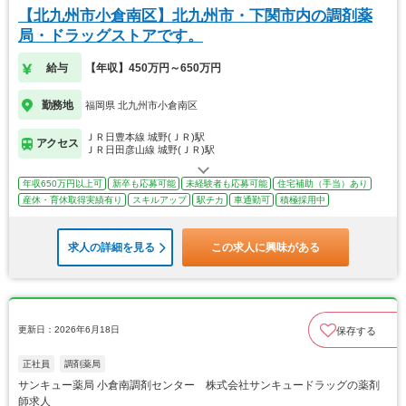
【北九州市小倉南区】北九州市・下関市内の調剤薬
局・ドラッグストアです。
給与
【年収】450万円～650万円
勤務地
福岡県 北九州市小倉南区
ＪＲ日豊本線 城野(ＪＲ)駅
アクセス
ＪＲ日田彦山線 城野(ＪＲ)駅
年収650万円以上可
新卒も応募可能
未経験者も応募可能
住宅補助（手当）あり
産休・育休取得実績有り
スキルアップ
駅チカ
車通勤可
積極採用中
求人の詳細を見る
この求人に興味がある
更新日：2026年6月18日
保存する
正社員
調剤薬局
サンキュー薬局 小倉南調剤センター 株式会社サンキュードラッグの薬剤
師求人