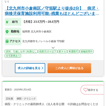
い）
【北九州市小倉南区／守垣駅より徒歩2分】 病児・
病後児保育施設利用可能♪残業もほとんどございませ
ん
給与
【月収】23.5万円～28.0万円
勤務地
福岡県 北九州市小倉南区
アクセス
北九州都市モノレール小倉線 守恒駅
原則、引越しを伴う転勤なし
残業月10ｈ以下
駅チカ
車通勤可
積極採用中
在宅業務あり
求人の詳細を見る
この求人に興味がある
更新日：2025年1月14日
保存する
正社員
病院・クリニック
病院・クリニックの薬剤師求人（法人名非公開 ※詳細はお問合せくださ