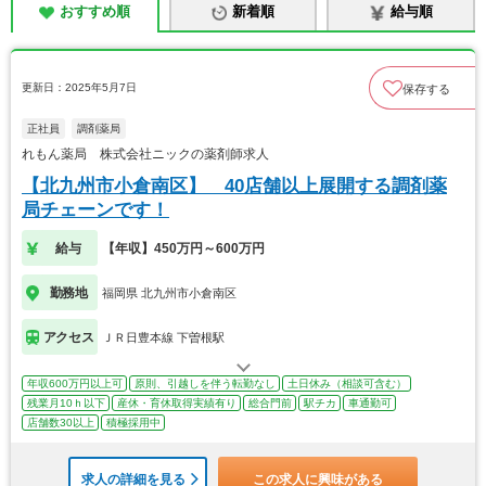
おすすめ順
新着順
給与順
更新日：2025年5月7日
保存する
正社員
調剤薬局
れもん薬局 株式会社ニックの薬剤師求人
【北九州市小倉南区】 40店舗以上展開する調剤薬
局チェーンです！
給与
【年収】450万円～600万円
勤務地
福岡県 北九州市小倉南区
アクセス
ＪＲ日豊本線 下曽根駅
年収600万円以上可
原則、引越しを伴う転勤なし
土日休み（相談可含む）
残業月10ｈ以下
産休・育休取得実績有り
総合門前
駅チカ
車通勤可
店舗数30以上
積極採用中
求人の詳細を見る
この求人に興味がある