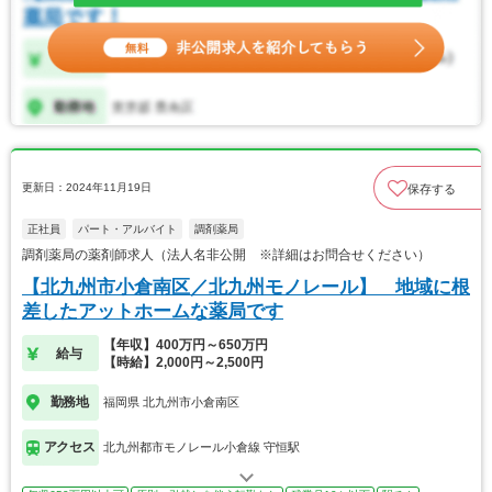
更新日：2024年11月19日
保存する
正社員
パート・アルバイト
調剤薬局
調剤薬局の薬剤師求人（法人名非公開 ※詳細はお問合せください）
【北九州市小倉南区／北九州モノレール】 地域に根
差したアットホームな薬局です
【年収】400万円～650万円
給与
【時給】2,000円～2,500円
勤務地
福岡県 北九州市小倉南区
アクセス
北九州都市モノレール小倉線 守恒駅