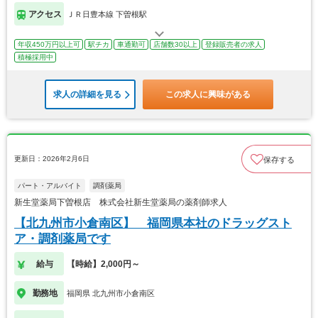
アクセス
ＪＲ日豊本線 下曽根駅
年収450万円以上可
駅チカ
車通勤可
店舗数30以上
登録販売者の求人
積極採用中
求人の詳細を見る
この求人に興味がある
更新日：2026年2月6日
保存する
パート・アルバイト
調剤薬局
新生堂薬局下曽根店 株式会社新生堂薬局の薬剤師求人
【北九州市小倉南区】 福岡県本社のドラッグスト
ア・調剤薬局です
給与
【時給】2,000円～
勤務地
福岡県 北九州市小倉南区