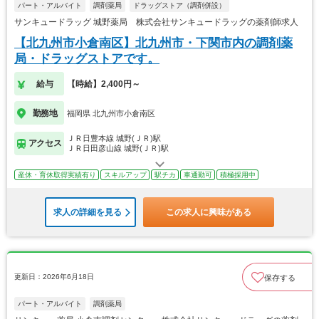
パート・アルバイト
調剤薬局
ドラッグストア（調剤併設）
サンキュードラッグ 城野薬局 株式会社サンキュードラッグの薬剤師求人
【北九州市小倉南区】北九州市・下関市内の調剤薬
局・ドラッグストアです。
給与
【時給】2,400円～
勤務地
福岡県 北九州市小倉南区
ＪＲ日豊本線 城野(ＪＲ)駅
アクセス
ＪＲ日田彦山線 城野(ＪＲ)駅
産休・育休取得実績有り
スキルアップ
駅チカ
車通勤可
積極採用中
求人の詳細を見る
この求人に興味がある
更新日：2026年6月18日
保存する
パート・アルバイト
調剤薬局