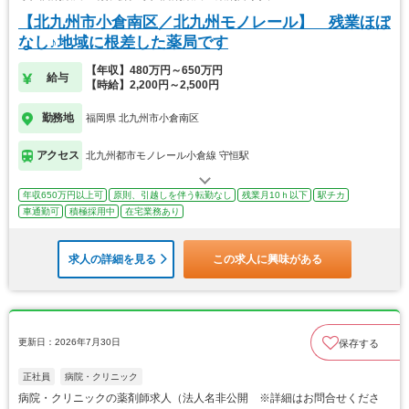
【北九州市小倉南区／北九州モノレール】 残業ほぼ
なし♪地域に根差した薬局です
【年収】480万円～650万円
給与
【時給】2,200円～2,500円
勤務地
福岡県 北九州市小倉南区
アクセス
北九州都市モノレール小倉線 守恒駅
年収650万円以上可
原則、引越しを伴う転勤なし
残業月10ｈ以下
駅チカ
車通勤可
積極採用中
在宅業務あり
求人の詳細を見る
この求人に興味がある
更新日：2026年7月30日
保存する
正社員
病院・クリニック
病院・クリニックの薬剤師求人（法人名非公開 ※詳細はお問合せくださ