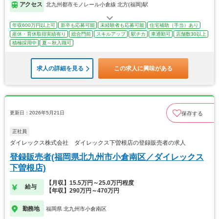
アクセス
北九州都市モノレール小倉線 北方(福岡)駅
年収600万円以上可
新卒も応募可能
未経験者も応募可能
住宅補助（手当）あり
産休・育休取得実績有り
総合門前
スキルアップ
駅チカ
車通勤可
店舗数30以上
積極採用中
夏～秋入職可
求人の詳細を見る
この求人に興味がある
更新日：2026年5月21日
保存する
正社員
ダイレックス株式会社 ダイレックス下曽根店の登録販売者の求人
登録販売者(福岡県北九州市小倉南区／ダイレックス
下曽根店)
【月収】15.5万円～25.0万円程度
給与
【年収】290万円～470万円
勤務地
福岡県 北九州市小倉南区