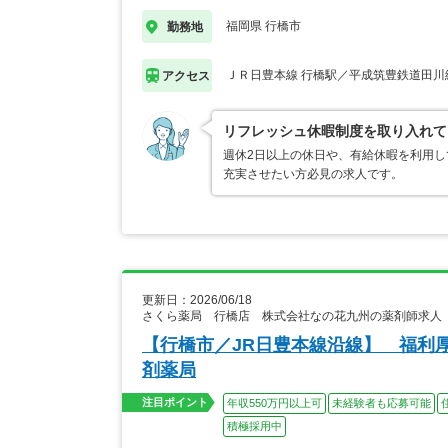
福岡県 行橋市
勤務地
ＪＲ日豊本線 行橋駅／平成筑豊鉄道田川
アクセス
リフレッシュ休暇制度を取り入れて
週休2日以上の休日や、有給休暇を利用
充実させたい方必見の求人です。
更新日：2026/06/18
さくら薬局 行橋店 株式会社なの花九州の薬剤師求人
【行橋市／JR日豊本線沿線】 福利
剤薬局
注目ポイント
年収550万円以上可
未経験者も応募可能
積極採用中