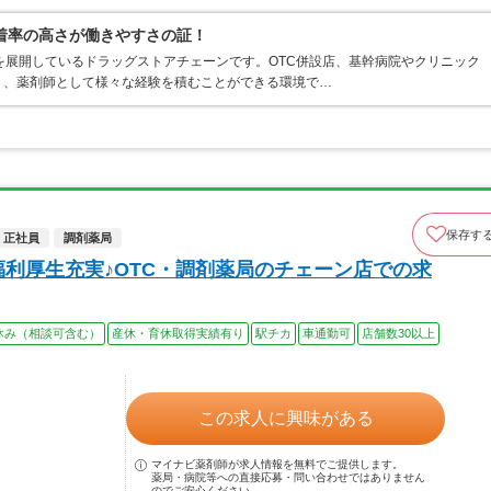
着率の高さが働きやすさの証！
を展開しているドラッグストアチェーンです。OTC併設店、基幹病院やクリニック
り、薬剤師として様々な経験を積むことができる環境で…
保存す
正社員
調剤薬局
福利厚生充実♪OTC・調剤薬局のチェーン店での求
休み（相談可含む）
産休・育休取得実績有り
駅チカ
車通勤可
店舗数30以上
この求人に興味がある
マイナビ薬剤師が求人情報を無料でご提供します。
薬局・病院等への直接応募・問い合わせではありません
のでご安心ください。