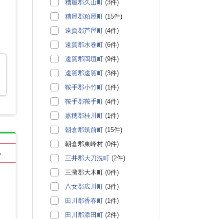
糟屋郡久山町
(3件)
糟屋郡粕屋町
(15件)
遠賀郡芦屋町
(4件)
遠賀郡水巻町
(6件)
遠賀郡岡垣町
(9件)
遠賀郡遠賀町
(3件)
鞍手郡小竹町
(1件)
鞍手郡鞍手町
(4件)
嘉穂郡桂川町
(1件)
朝倉郡筑前町
(15件)
朝倉郡東峰村 (0件)
る
三井郡大刀洗町
(2件)
三潴郡大木町 (0件)
八女郡広川町
(3件)
田川郡香春町
(1件)
田川郡添田町
(2件)