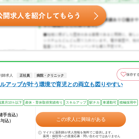
保存す
剤師求人
正社員
病院・クリニック
ルアップが叶う環境で育児との両立も図りやすい
残業月10ｈ以下
産休・育休取得実績有り
スキルアップ
駅チカ
車通勤可
積極採用中
（諸手当込）
この求人に興味がある
賞与込）
マイナビ薬剤師が求人情報を無料でご提供します。
薬局・病院等への直接応募・問い合わせではありません