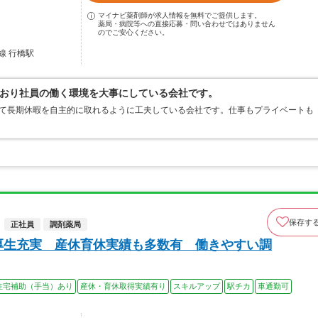
マイナビ薬剤師が求人情報を無料でご提供します。
薬局・病院等への直接応募・問い合わせではありません
のでご安心ください。
線 行橋駅
おり社員の働く環境を大事にしている会社です。
して長期休暇を自主的に取れるように工夫している会社です。仕事もプライベートも
保存す
正社員
調剤薬局
厚生充実 産休育休実績も多数有 働きやすい調
住宅補助（手当）あり
産休・育休取得実績有り
スキルアップ
駅チカ
車通勤可