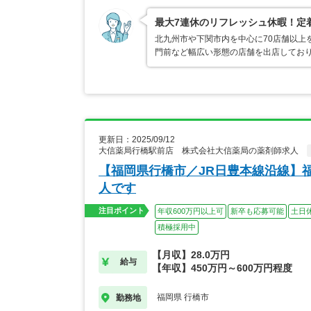
最大7連休のリフレッシュ休暇！定
北九州市や下関市内を中心に70店舗以上
門前など幅広い形態の店舗を出店してお
更新日：2025/09/12
大信薬局行橋駅前店 株式会社大信薬局の薬剤師求人
【福岡県行橋市／JR日豊本線沿線】
人です
注目ポイント
年収600万円以上可
新卒も応募可能
土日
積極採用中
【月収】28.0万円
給与
【年収】450万円～600万円程度
福岡県 行橋市
勤務地