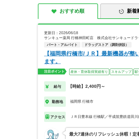
おすすめ順
新着
更新日：2026/06/18
サンキュー薬局 行橋神田町店 株式会社サンキュードラ
パート・アルバイト
ドラッグストア（調剤併設）
【福岡県行橋市/ＪＲ】最新機器が整
ます。
注目ポイント
産休・育休取得実績有り
スキルアップ
駅
【時給】2,400円～
給与
福岡県 行橋市
勤務地
ＪＲ日豊本線 行橋駅／平成筑豊鉄道田川
アクセス
最大7連休のリフレッシュ休暇！定