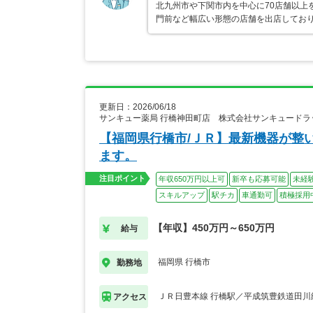
北九州市や下関市内を中心に70店舗以上
門前など幅広い形態の店舗を出店してお
更新日：2026/06/18
サンキュー薬局 行橋神田町店 株式会社サンキュードラ
【福岡県行橋市/ＪＲ】最新機器が整
ます。
注目ポイント
年収650万円以上可
新卒も応募可能
未経
スキルアップ
駅チカ
車通勤可
積極採用
【年収】450万円～650万円
給与
福岡県 行橋市
勤務地
ＪＲ日豊本線 行橋駅／平成筑豊鉄道田川
アクセス