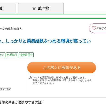
順
給与順
保存す
ッグの薬剤師求人
い、しっかりと業務経験をつめる環境が整ってい
チカ
車通勤可
積極採用中
この求人に興味がある
マイナビ薬剤師が求人情報を無料でご提供します。
薬局・病院等への直接応募・問い合わせではありません
のでご安心ください。
線 行橋駅
着率の高さが働きやすさの証！