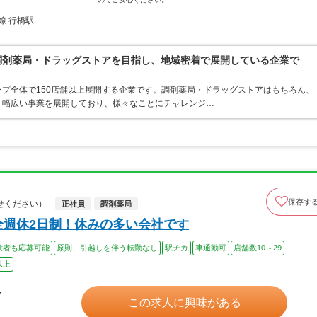
線 行橋駅
る調剤薬局・ドラッグストアを目指し、地域密着で展開している企業で
プ全体で150店舗以上展開する企業です。調剤薬局・ドラッグストアはもちろん、
、幅広い事業を展開しており、様々なことにチャレンジ…
保存す
せください）
正社員
調剤薬局
全週休2日制！休みの多い会社です
験者も応募可能
原則、引越しを伴う転勤なし
駅チカ
車通勤可
店舗数10～29
以上
ル
この求人に興味がある