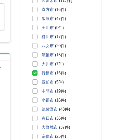
久留米市
(117件)
直方市
(16件)
飯塚市
(47件)
田川市
(9件)
柳川市
(17件)
八女市
(20件)
筑後市
(15件)
大川市
(7件)
る
行橋市
(16件)
豊前市
(5件)
中間市
(19件)
小郡市
(16件)
筑紫野市
(48件)
春日市
(36件)
大野城市
(37件)
宗像市
(25件)