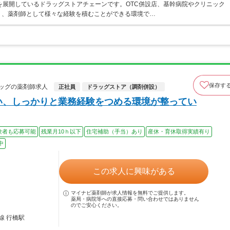
を展開しているドラッグストアチェーンです。OTC併設店、基幹病院やクリニック
り、薬剤師として様々な経験を積むことができる環境で…
保存す
ッグの薬剤師求人
正社員
ドラッグストア（調剤併設）
い、しっかりと業務経験をつめる環境が整ってい
験者も応募可能
残業月10ｈ以下
住宅補助（手当）あり
産休・育休取得実績有り
中
この求人に興味がある
マイナビ薬剤師が求人情報を無料でご提供します。
薬局・病院等への直接応募・問い合わせではありません
のでご安心ください。
線 行橋駅