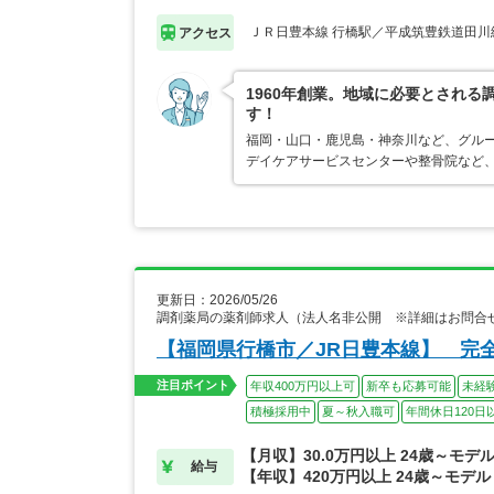
ＪＲ日豊本線 行橋駅／平成筑豊鉄道田川
アクセス
1960年創業。地域に必要とされ
す！
福岡・山口・鹿児島・神奈川など、グルー
デイケアサービスセンターや整骨院など
更新日：2026/05/26
調剤薬局の薬剤師求人（法人名非公開 ※詳細はお問合
【福岡県行橋市／JR日豊本線】 完
注目ポイント
年収400万円以上可
新卒も応募可能
未経
積極採用中
夏～秋入職可
年間休日120日
【月収】30.0万円以上 24歳～モデ
給与
【年収】420万円以上 24歳～モデル