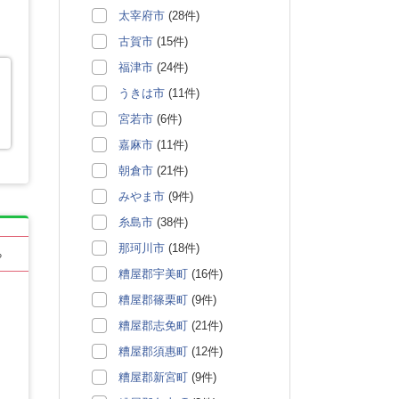
太宰府市
(28件)
古賀市
(15件)
福津市
(24件)
うきは市
(11件)
宮若市
(6件)
嘉麻市
(11件)
朝倉市
(21件)
みやま市
(9件)
糸島市
(38件)
那珂川市
(18件)
る
糟屋郡宇美町
(16件)
糟屋郡篠栗町
(9件)
糟屋郡志免町
(21件)
糟屋郡須惠町
(12件)
糟屋郡新宮町
(9件)