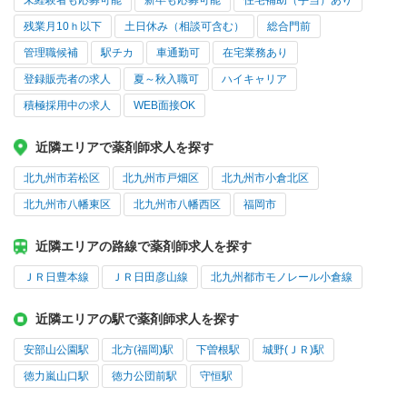
未経験者も応募可能
新卒も応募可能
住宅補助（手当）あり
残業月10ｈ以下
土日休み（相談可含む）
総合門前
管理職候補
駅チカ
車通勤可
在宅業務あり
登録販売者の求人
夏～秋入職可
ハイキャリア
積極採用中の求人
WEB面接OK
近隣エリアで薬剤師求人を探す
北九州市若松区
北九州市戸畑区
北九州市小倉北区
北九州市八幡東区
北九州市八幡西区
福岡市
近隣エリアの路線で薬剤師求人を探す
ＪＲ日豊本線
ＪＲ日田彦山線
北九州都市モノレール小倉線
近隣エリアの駅で薬剤師求人を探す
安部山公園駅
北方(福岡)駅
下曽根駅
城野(ＪＲ)駅
徳力嵐山口駅
徳力公団前駅
守恒駅