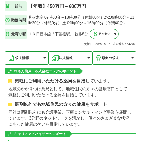
【年収】450万円～600万円
給与
月火木金:09時00分～18時30分（休憩60分）,水:09時00分～12
勤務時間
時30分（休憩0分）,土:09時00分～16時00分（休憩60分）
最寄り駅
ＪＲ日豊本線「下曽根駅」 徒歩8分
アクセス
更新日：2025/05/07 求人番号：642769
求人情報
法人情報
類似の求人
れもん薬局 株式会社ニックのポイント
気軽にご利用いただける薬局を目指しています。
地域のかかりつけ薬局として、地域住民の方々の健康窓口として、
気軽にご利用いただける薬局を目指しています。
調剤以外でも地域住民の方々の健康をサポート
同社は調剤以外にも介護事業、医療コンサルティング事業を展開し
ています。3分野のネットワークを活かし、個々のさまざまな状況
にあった健康のケアを目指しています。
キャリアアドバイザーのレポート