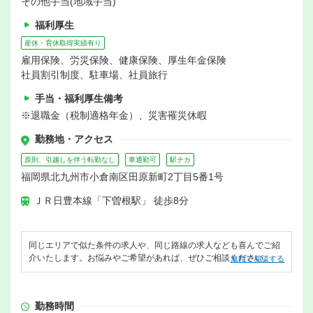
その他手当(地域手当)
福利厚生
産休・育休取得実績有り
雇用保険、労災保険、健康保険、厚生年金保険
社員割引制度、駐車場、社員旅行
手当・福利厚生備考
※退職金（税制適格年金）、災害罹災休暇
勤務地・アクセス
原則、引越しを伴う転勤なし
車通勤可
駅チカ
福岡県北九州市小倉南区田原新町2丁目5番1号
ＪＲ日豊本線「下曽根駅」 徒歩8分
同じエリアで似た条件の求人や、同じ路線の求人なども喜んでご紹
介いたします。お悩みやご希望があれば、ぜひご相談ください。
無料で相談する
勤務時間