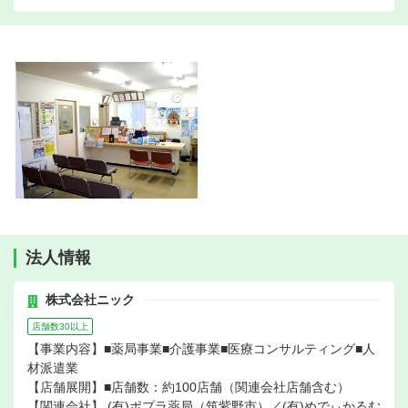
法人情報
株式会社ニック
店舗数30以上
【事業内容】■薬局事業■介護事業■医療コンサルティング■人
材派遣業
【店舗展開】■店舗数：約100店舗（関連会社店舗含む）
【関連会社】 (有)ポプラ薬局（筑紫野市）／(有)めでぃかるむ