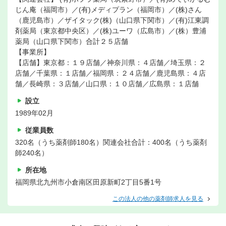
じん庵（福岡市）／(有)メディプラン（福岡市）／(株)さん
（鹿児島市）／ザイタック(株)（山口県下関市）／(有)江東調
剤薬局（東京都中央区）／(株)ユーワ（広島市）／(株）豊浦
薬局（山口県下関市）合計２５店舗
【事業所】
【店舗】東京都：１９店舗／神奈川県：４店舗／埼玉県：２
店舗／千葉県：１店舗／福岡県：２４店舗／鹿児島県：４店
舗／長崎県：３店舗／山口県：１０店舗／広島県：１店舗
設立
1989年02月
従業員数
320名（うち薬剤師180名）関連会社合計：400名（うち薬剤
師240名）
所在地
福岡県北九州市小倉南区田原新町2丁目5番1号
この法人の他の薬剤師求人を見る