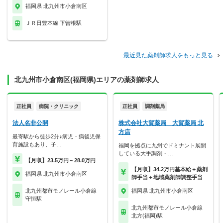
福岡県 北九州市小倉南区
ＪＲ日豊本線 下曽根駅
最近見た薬剤師求人をもっと見る
北九州市小倉南区(福岡県)エリアの薬剤師求人
正社員
病院・クリニック
正社員
調剤薬局
法人名非公開
株式会社大賀薬局 大賀薬局 北
方店
最寄駅から徒歩2分♪病児・病後児保
育施設もあり、子…
福岡を拠点に九州でドミナント展開
している大手調剤・…
【月収】23.5万円～28.0万円
【月収】34.2万円基本給＋薬剤
福岡県 北九州市小倉南区
師手当＋地域薬剤師調整手当
北九州都市モノレール小倉線
福岡県 北九州市小倉南区
守恒駅
北九州都市モノレール小倉線
北方(福岡)駅