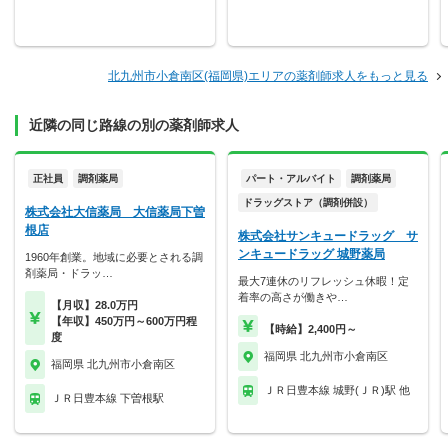
北九州市小倉南区(福岡県)エリアの薬剤師求人をもっと見る
近隣の同じ路線の別の薬剤師求人
正社員
調剤薬局
パート・アルバイト
調剤薬局
ドラッグストア（調剤併設）
株式会社大信薬局 大信薬局下曽
根店
株式会社サンキュードラッグ サ
ンキュードラッグ 城野薬局
1960年創業。地域に必要とされる調
剤薬局・ドラッ…
最大7連休のリフレッシュ休暇！定
着率の高さが働きや…
【月収】28.0万円
【年収】450万円～600万円程
【時給】2,400円～
度
福岡県 北九州市小倉南区
福岡県 北九州市小倉南区
ＪＲ日豊本線 城野(ＪＲ)駅 他
ＪＲ日豊本線 下曽根駅