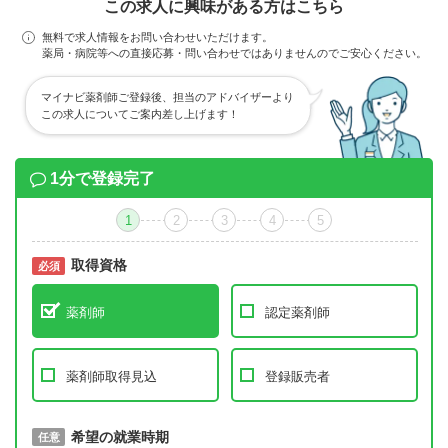
この求人に興味がある方はこちら
無料で求人情報をお問い合わせいただけます。
薬局・病院等への直接応募・問い合わせではありませんのでご安心ください。
マイナビ薬剤師ご登録後、担当のアドバイザーより
この求人についてご案内差し上げます！
1分で登録完了
1
2
3
4
5
取得資格
必須
必須
薬剤師
認定薬剤師
薬剤師取得見込
登録販売者
取得予定年
希望の就業時期
必須
任意