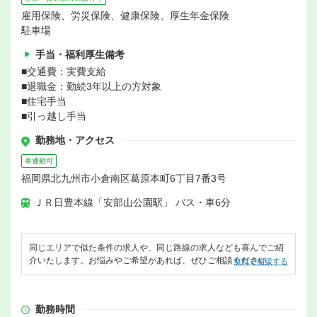
雇用保険、労災保険、健康保険、厚生年金保険
駐車場
手当・福利厚生備考
■交通費：実費支給
■退職金：勤続3年以上の方対象
■住宅手当
■引っ越し手当
勤務地・アクセス
車通勤可
福岡県北九州市小倉南区葛原本町6丁目7番3号
ＪＲ日豊本線「安部山公園駅」 バス・車6分
同じエリアで似た条件の求人や、同じ路線の求人なども喜んでご紹
介いたします。お悩みやご希望があれば、ぜひご相談ください。
無料で相談する
勤務時間