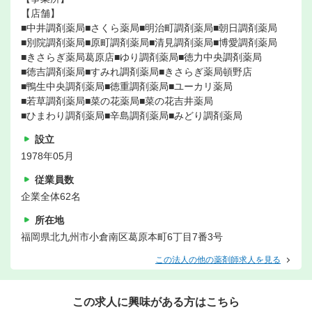
【店舗】
■中井調剤薬局■さくら薬局■明治町調剤薬局■朝日調剤薬局
■別院調剤薬局■原町調剤薬局■清見調剤薬局■博愛調剤薬局
■きさらぎ薬局葛原店■ゆり調剤薬局■徳力中央調剤薬局
■徳吉調剤薬局■すみれ調剤薬局■きさらぎ薬局頓野店
■鴨生中央調剤薬局■徳重調剤薬局■ユーカリ薬局
■若草調剤薬局■菜の花薬局■菜の花吉井薬局
■ひまわり調剤薬局■辛島調剤薬局■みどり調剤薬局
設立
1978年05月
従業員数
企業全体62名
所在地
福岡県北九州市小倉南区葛原本町6丁目7番3号
この法人の他の薬剤師求人を見る
この求人に興味がある方はこちら