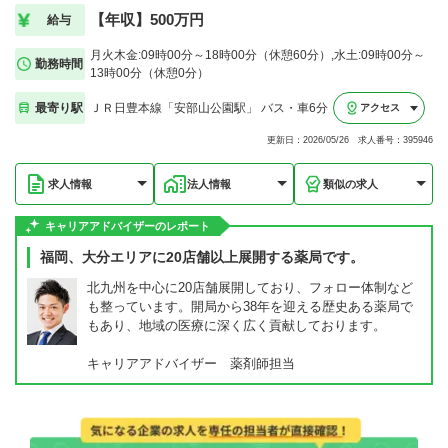
【年収】500万円
給与
月火木金:09時00分～18時00分（休憩60分）,水土:09時00分～
勤務時間
13時00分（休憩0分）
最寄り駅
ＪＲ日豊本線「安部山公園駅」 バス・車6分
アクセス
更新日：2026/05/26 求人番号：395946
求人情報
法人情報
類似の求人
キャリアアドバイザーのレポート
福岡、大分エリアに20店舗以上展開する薬局です。
北九州を中心に20店舗展開しており、フォロー体制など
も整っています。開局から38年を迎える歴史ある薬局で
もあり、地域の医療に深く広く貢献しております。
キャリアアドバイザー 薬剤師担当