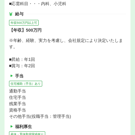
■応需科目・・・内科、小児科
給与
年収500万円以上可
【年収】500万円
※年齢、経験、実力を考慮し、会社規定により決定いたしま
す。
■昇給：年1回
■賞与：年2回
手当
住宅補助（手当）あり
通勤手当
住宅手当
残業手当
資格手当
その他手当(役職手当：管理手当)
福利厚生
産休・育休取得実績有り