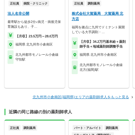
正社員
病院・クリニック
正社員
調剤薬局
法人名非公開
株式会社大賀薬局 大賀薬局 北
方店
最寄駅から徒歩2分♪病児・病後児保
育施設もあり、子…
福岡を拠点に九州でドミナント展開
している大手調剤・…
【月収】23.5万円～28.0万円
【月収】34.2万円基本給＋薬剤
福岡県 北九州市小倉南区
師手当＋地域薬剤師調整手当
北九州都市モノレール小倉線
福岡県 北九州市小倉南区
守恒駅
北九州都市モノレール小倉線
北方(福岡)駅
北九州市小倉南区(福岡県)エリアの薬剤師求人をもっと見る
近隣の同じ路線の別の薬剤師求人
正社員
調剤薬局
パート・アルバイト
調剤薬局