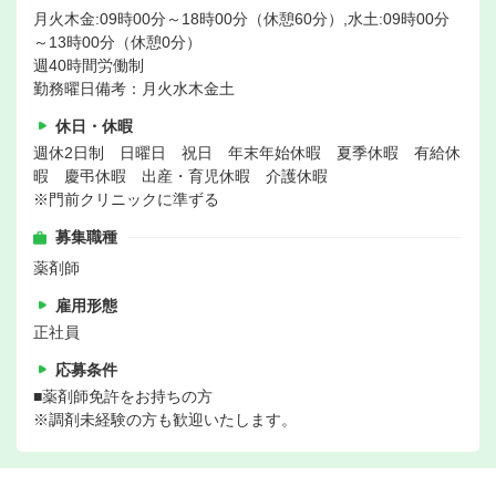
月火木金:09時00分～18時00分（休憩60分）,水土:09時00分
～13時00分（休憩0分）
週40時間労働制
勤務曜日備考：月火水木金土
休日・休暇
週休2日制 日曜日 祝日 年末年始休暇 夏季休暇 有給休
暇 慶弔休暇 出産・育児休暇 介護休暇
※門前クリニックに準ずる
募集職種
薬剤師
雇用形態
正社員
応募条件
■薬剤師免許をお持ちの方
※調剤未経験の方も歓迎いたします。