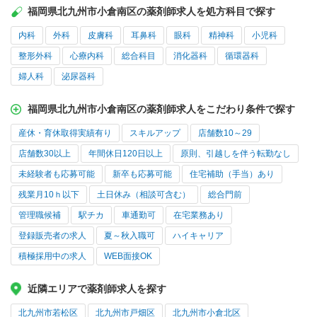
福岡県北九州市小倉南区の薬剤師求人を処方科目で探す
内科
外科
皮膚科
耳鼻科
眼科
精神科
小児科
整形外科
心療内科
総合科目
消化器科
循環器科
婦人科
泌尿器科
福岡県北九州市小倉南区の薬剤師求人をこだわり条件で探す
産休・育休取得実績有り
スキルアップ
店舗数10～29
店舗数30以上
年間休日120日以上
原則、引越しを伴う転勤なし
未経験者も応募可能
新卒も応募可能
住宅補助（手当）あり
残業月10ｈ以下
土日休み（相談可含む）
総合門前
管理職候補
駅チカ
車通勤可
在宅業務あり
登録販売者の求人
夏～秋入職可
ハイキャリア
積極採用中の求人
WEB面接OK
近隣エリアで薬剤師求人を探す
北九州市若松区
北九州市戸畑区
北九州市小倉北区