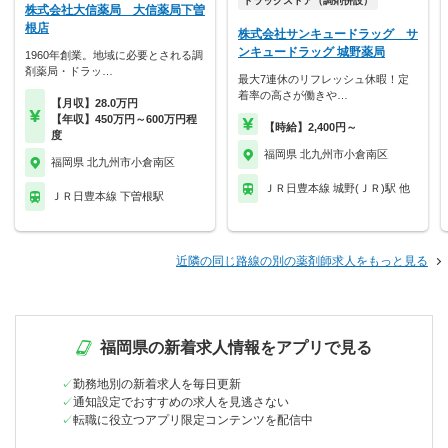
ドラッグストア（調剤併設）
株式会社大信薬局 大信薬局下曽
根店
株式会社サンキュードラッグ サ
ンキュードラッグ 城野薬局
1960年創業。地域に必要とされる調
剤薬局・ドラッ…
最大7連休のリフレッシュ休暇！定
着率の高さが働きや…
【月収】28.0万円
【年収】450万円～600万円程
【時給】2,400円～
度
福岡県 北九州市小倉南区
福岡県 北九州市小倉南区
ＪＲ日豊本線 城野(ＪＲ)駅 他
ＪＲ日豊本線 下曽根駅
近隣の同じ路線の別の薬剤師求人をもっと見る
福岡県の新着求人情報をアプリで見る
勤務地別の新着求人を毎日更新
通知設定でおすすめの求人を見逃さない
転職に役立つアプリ限定コンテンツを配信中