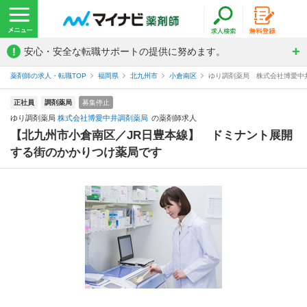
!
安心・安全な転職サポートの提供に努めます。
薬剤師の求人・転職TOP
福岡県
北九州市
小倉南区
ゆり調剤薬局 株式会社博愛中
正社員
調剤薬局
募集停止
ゆり調剤薬局
株式会社博愛中井調剤薬局
の薬剤師求人
【北九州市小倉南区／JR日豊本線】 ドミナント展開
する街のかかりつけ薬局です