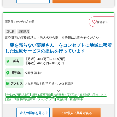
更新日：2026年6月18日
保存する
正社員
調剤薬局
調剤薬局の薬剤師求人（法人名非公開 ※詳細はお問合せください）
「薬を売らない薬屋さん」をコンセプトに地域に密着
した医療サービスの提供を行っています
【月収】30.7万円～63.5万円
給与
【年収】440万円～800万円
勤務地
福岡県 福津市
アクセス
ＪＲ鹿児島本線(門司港－八代) 福間駅
年収800万円以上可
新卒も応募可能
未経験者も応募可能
住宅補助（手当）あり
産休・育休取得実績有り
スキルアップ
車通勤可
積極採用中
求人の詳細を見る
この求人に興味がある