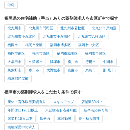
沖縄
福岡県の住宅補助（手当）ありの薬剤師求人を市区町村で探す
北九州市
北九州市門司区
北九州市若松区
北九州市戸畑区
北九州市小倉北区
北九州市小倉南区
北九州市八幡西区
福岡市
福岡市東区
福岡市博多区
福岡市中央区
福岡市南区
福岡市西区
福岡市城南区
福岡市早良区
大牟田市
久留米市
飯塚市
柳川市
行橋市
中間市
筑紫野市
春日市
大野城市
嘉麻市
糸島市
那珂川市
糟屋郡粕屋町
福津市の薬剤師求人をこだわり条件で探す
産休・育休取得実績有り
スキルアップ
店舗数30以上
年間休日120日以上
未経験者も応募可能
新卒も応募可能
残業月10ｈ以下
駅チカ
車通勤可
夏～秋入職可
積極採用中の求人