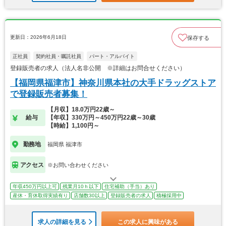
更新日：2026年6月18日
保存する
正社員
契約社員・嘱託社員
パート・アルバイト
登録販売者の求人（法人名非公開 ※詳細はお問合せください）
【福岡県福津市】神奈川県本社の大手ドラッグストア
で登録販売者募集！
【月収】18.0万円22歳～
給与
【年収】330万円～450万円22歳～30歳
【時給】1,100円～
勤務地
福岡県 福津市
アクセス
※お問い合わせください
年収450万円以上可
残業月10ｈ以下
住宅補助（手当）あり
産休・育休取得実績有り
店舗数30以上
登録販売者の求人
積極採用中
求人の詳細を見る
この求人に興味がある