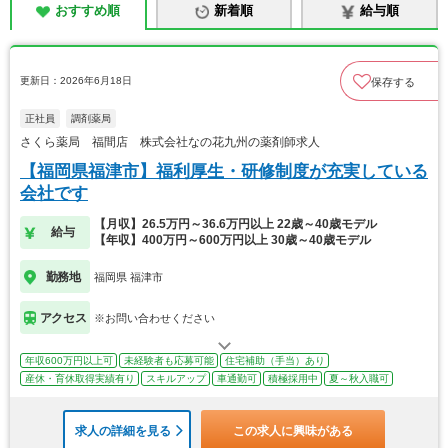
おすすめ順
新着順
給与順
更新日：2026年6月18日
保存する
正社員
調剤薬局
さくら薬局 福間店 株式会社なの花九州の薬剤師求人
【福岡県福津市】福利厚生・研修制度が充実している
会社です
【月収】26.5万円～36.6万円以上 22歳～40歳モデル
給与
【年収】400万円～600万円以上 30歳～40歳モデル
勤務地
福岡県 福津市
アクセス
※お問い合わせください
年収600万円以上可
未経験者も応募可能
住宅補助（手当）あり
産休・育休取得実績有り
スキルアップ
車通勤可
積極採用中
夏～秋入職可
求人の詳細を見る
この求人に興味がある