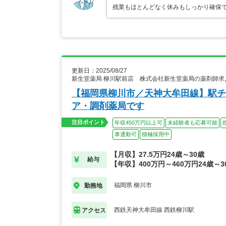
残業もほとんどなく休みもしっかり確保で
更新日：2025/08/27
新生堂薬局 柳川駅前店 株式会社新生堂薬局の薬剤師求
【福岡県柳川市／天神大牟田線】駅チ
ア・調剤薬局です
注目ポイント
年収450万円以上可
未経験者も応募可能
車通勤可
積極採用中
【月収】27.5万円24歳～30歳
給与
【年収】400万円～460万円24歳～3
福岡県 柳川市
勤務地
西鉄天神大牟田線 西鉄柳川駅
アクセス