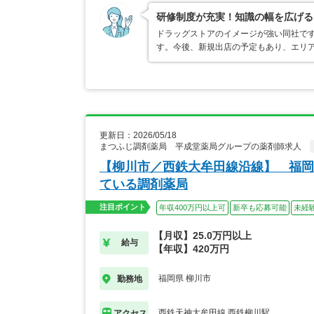
研修制度が充実！知識の幅を広げる
ドラッグストアのイメージが強い同社で
す。今後、新規出店の予定もあり、エリ
更新日：2026/05/18
まつふじ調剤薬局 平成堂薬局グループの薬剤師求人
【柳川市／西鉄大牟田線沿線】 福岡
ている調剤薬局
注目ポイント
年収400万円以上可
新卒も応募可能
未経
【月収】25.0万円以上
給与
【年収】420万円
福岡県 柳川市
勤務地
西鉄天神大牟田線 西鉄柳川駅
アクセス