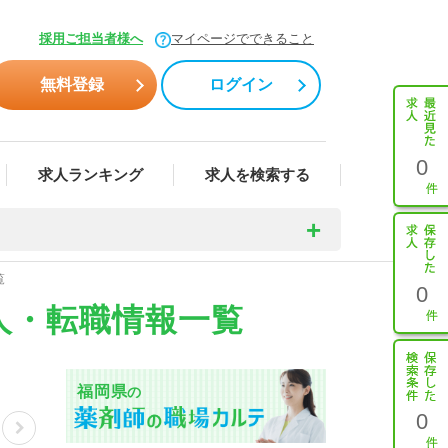
採用ご担当者様へ
マイページでできること
無料登録
ログイン
0
求人ランキング
求人を検索する
覧
0
人・転職情報一覧
福岡県
の
0