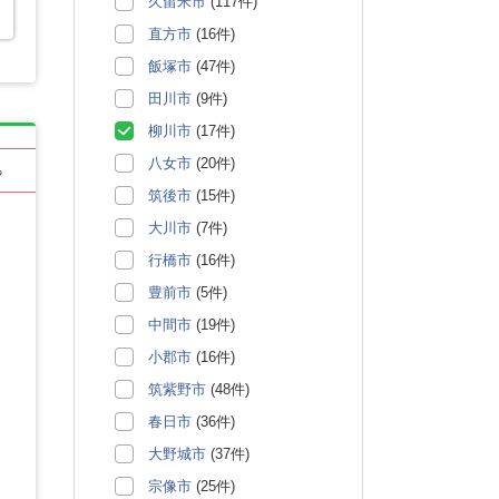
久留米市
(117件)
直方市
(16件)
飯塚市
(47件)
田川市
(9件)
柳川市
(17件)
八女市
(20件)
る
筑後市
(15件)
大川市
(7件)
行橋市
(16件)
豊前市
(5件)
中間市
(19件)
小郡市
(16件)
筑紫野市
(48件)
春日市
(36件)
大野城市
(37件)
宗像市
(25件)