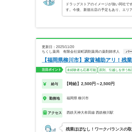
ドラッグストアのイメージが強い同社で
す。今後、新規出店の予定もあり、エリ
更新日：2025/11/20
ちくし薬局 有限会社栄町調剤薬局の薬剤師求人
パ
【福岡県柳川市】家賃補助アリ！残業
注目ポイント
未経験者も応募可能
原則、引越しを伴う転
【時給】2,500円～2,500円
給与
福岡県 柳川市
勤務地
西鉄天神大牟田線 西鉄柳川駅
アクセス
残業ほぼなし！ワークバランスの取