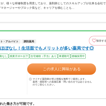
すが、様々な研修制度を用意しており、薬剤師としてのスキルアップが出来る会社で
アマネージャーやブロック長など、キャリアを積むことも…
保存す
ート・アルバイト
調剤薬局
ほぼなし！生活面でもメリットが多い薬局です◎
勤なし
残業月10ｈ以下
住宅補助（手当）あり
車通勤可
積極採用中
この求人に興味がある
マイナビ薬剤師が求人情報を無料でご提供します。
薬局・病院等への直接応募・問い合わせではありません
のでご安心ください。
れた働き方が可能です。