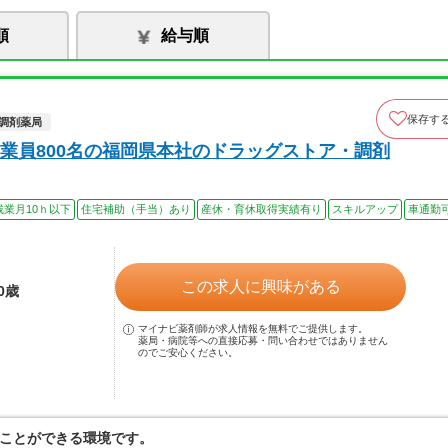
順
給与順
保存す
調剤薬局
業員800名の福岡県本社のドラッグストア・調剤
残業月10ｈ以下
住宅補助（手当）あり
産休・育休取得実績有り
スキルアップ
車通勤
この求人に興味がある
0歳
マイナビ薬剤師が求人情報を無料でご提供します。
薬局・病院等への直接応募・問い合わせではありません
のでご安心ください。
ことができる環境です。