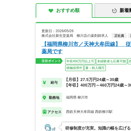
おすすめ順
新着
更新日：2026/05/26
株式会社新生堂薬局 柳川店の薬剤師求人
正社員
【福岡県柳川市／天神大牟田線】 従
薬局です
注目ポイント
年収450万円以上可
未経験者も応募可能
積極採用中
夏～秋入職可
【月収】27.5万円24歳～30歳
給与
【年収】400万円～460万円24歳～3
福岡県 柳川市
勤務地
西鉄天神大牟田線 西鉄柳川駅
アクセス
研修制度が充実。知識の幅を広げる