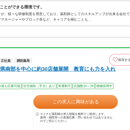
ことができる環境です。
すが、様々な研修制度を用意しており、薬剤師としてのスキルアップが出来る会社で
アマネージャーやブロック長など、キャリアを積むことも…
保存す
正社員
調剤薬局
県南部を中心に約30店舗展開 教育にも力を入れ
験者も応募可能
住宅補助（手当）あり
車通勤可
店舗数10～29
積極採用中
この求人に興味がある
マイナビ薬剤師が求人情報を無料でご提供します。
薬局・病院等への直接応募・問い合わせではありません
のでご安心ください。