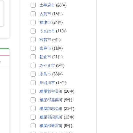
太宰府市
(28件)
古賀市
(15件)
福津市
(24件)
うきは市
(11件)
宮若市
(6件)
嘉麻市
(11件)
朝倉市
(21件)
る
みやま市
(9件)
糸島市
(38件)
那珂川市
(18件)
糟屋郡宇美町
(16件)
糟屋郡篠栗町
(9件)
糟屋郡志免町
(21件)
糟屋郡須惠町
(12件)
糟屋郡新宮町
(9件)