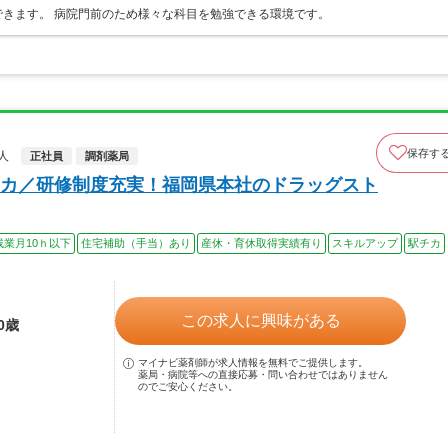
きます。 病院門前のため様々な科目を勉強できる環境です。
保存す
人
正社員
調剤薬局
カ／研修制度充実！福岡県本社のドラッグスト
残業月10ｈ以下
住宅補助（手当）あり
産休・育休取得実績有り
スキルアップ
駅チカ
この求人に興味がある
0歳
マイナビ薬剤師が求人情報を無料でご提供します。
薬局・病院等への直接応募・問い合わせではありません
のでご安心ください。