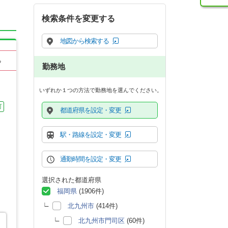
検索条件を変更する
地図から検索する
る
勤務地
いずれか１つの方法で勤務地を選んでください。
可
都道府県を設定・変更
駅・路線を設定・変更
通勤時間を設定・変更
選択された都道府県
福岡県
(1906件)
北九州市
(414件)
北九州市門司区
(60件)