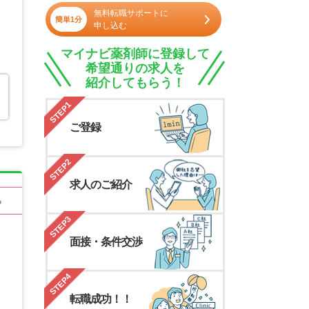
無料転職サポートに
簡単1分
申し込む
マイナビ薬剤師に登録して
希望通りの求人を
紹介してもらう！
STEP1
ご登録
STEP2
求人のご紹介
る
STEP3
面接・条件交渉
STEP4
転職成功！！