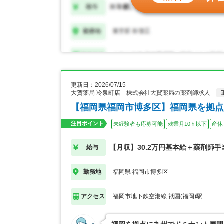
更新日：2026/07/15
大賀薬局 冷泉町店 株式会社大賀薬局の薬剤師求人
【福岡県福岡市博多区】福岡県を拠点
注目ポイント
未経験者も応募可能
残業月10ｈ以下
産休
【月収】30.2万円基本給＋薬剤師手
給与
福岡県 福岡市博多区
勤務地
福岡市地下鉄空港線 祇園(福岡)駅
アクセス