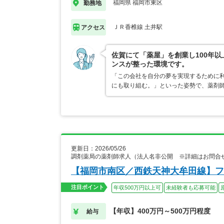
福岡県 福岡市東区
勤務地
ＪＲ香椎線 土井駅
アクセス
佐賀にて「薬屋」を創業し100年以
ンスが整った環境です。
「この会社を自分の夢を実現するために
にも取り組む。」といった姿勢で、薬剤
更新日：2026/05/26
調剤薬局の薬剤師求人（法人名非公開 ※詳細はお問合
【福岡市南区／西鉄天神大牟田線】フ
注目ポイント
年収500万円以上可
未経験者も応募可能
【年収】400万円～500万円程度
給与