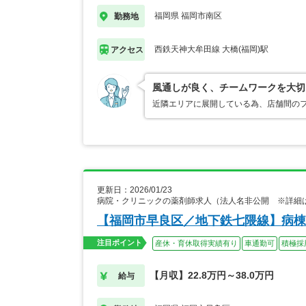
福岡県 福岡市南区
勤務地
西鉄天神大牟田線 大橋(福岡)駅
アクセス
風通しが良く、チームワークを大切
近隣エリアに展開している為、店舗間の
更新日：2026/01/23
病院・クリニックの薬剤師求人（法人名非公開 ※詳細
【福岡市早良区／地下鉄七隈線】病棟
注目ポイント
産休・育休取得実績有り
車通勤可
積極採
【月収】22.8万円～38.0万円
給与