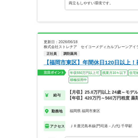
両立もしやすい環境です。
更新日：2026/06/18
株式会社ストレチア セイコーメディカルブレーンアイ
正社員
調剤薬局
【福岡市東区】年間休日120日以上
注目ポイント
年収550万円以上可
残業月10ｈ以下
住宅
積極採用中
【月収】25.0万円以上 24歳～モデ
給与
【年収】420万円～560万円程度 
福岡県 福岡市東区
勤務地
ＪＲ鹿児島本線(門司港－八代) 千早駅
アクセス