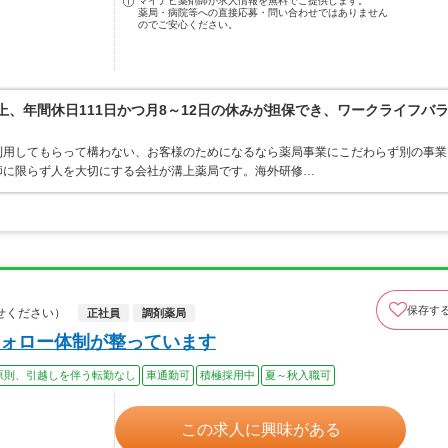
マイナビ薬剤師が求人情報を無料でご提供します。
薬局・病院等への直接応募・問い合わせではありません
のでご安心ください。
上、年間休日111日かつ月8～12日の休みが担保でき、ワークライフバ
利用してもらって構わない、お客様のためになるなら薬局事業にこだわらず別の事業
師に限らず人を大切にする会社が溝上薬局です。海外研修…
保存す
せください）
正社員
調剤薬局
ォロー体制が整っています
原則、引越しを伴う転勤なし
車通勤可
積極採用中
夏～秋入職可
この求人に興味がある