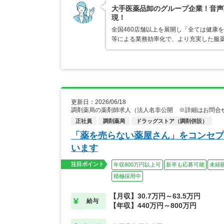
大手医薬品卸のグループ企業！音声
現！
全国460店舗以上を展開し「全ては健康
等による業務効率化で、より充実した服
更新日：2026/06/18
調剤薬局の薬剤師求人（法人名非公開 ※詳細はお問合
正社員
調剤薬局
ドラッグストア（調剤併設）
「薬を売らない薬屋さん」をコンセプ
います
注目ポイント
年収800万円以上可
新卒も応募可能
未経
積極採用中
【月収】30.7万円～63.5万円
給与
【年収】440万円～800万円