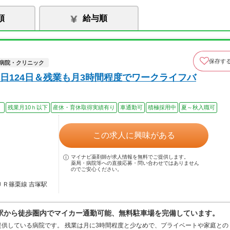
順
給与順
保存す
病院・クリニック
日124日＆残業も月3時間程度でワークライフバ
）
残業月10ｈ以下
産休・育休取得実績有り
車通勤可
積極採用中
夏～秋入職可
この求人に興味がある
マイナビ薬剤師が求人情報を無料でご提供します。
薬局・病院等への直接応募・問い合わせではありません
のでご安心ください。
ＪＲ篠栗線 吉塚駅
駅から徒歩圏内でマイカー通勤可能、無料駐車場を完備しています。
供している病院です。 残業は月に3時間程度と少なめで、プライベートや家庭との