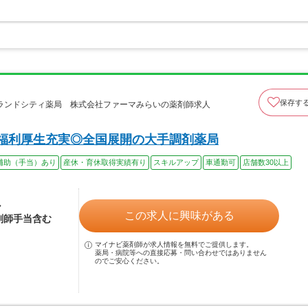
保存す
ランドシティ薬局 株式会社ファーマみらいの薬剤師求人
！福利厚生充実◎全国展開の大手調剤薬局
補助（手当）あり
産休・育休取得実績有り
スキルアップ
車通勤可
店舗数30以上
ル
この求人に興味がある
薬剤師手当含む
マイナビ薬剤師が求人情報を無料でご提供します。
薬局・病院等への直接応募・問い合わせではありません
のでご安心ください。