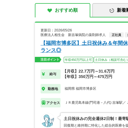
おすすめ順
新着
更新日：2026/05/26
医療法人相生会 新吉塚病院の薬剤師求人
正社員
【福岡市博多区】土日祝休み＆年間休
ランス◎
注目ポイント
年収450万円以上可
土日休み（相談可含む
【月収】22.7万円～31.6万円
給与
【年収】350万円～475万円
福岡県 福岡市博多区
勤務地
ＪＲ鹿児島本線(門司港－八代) 吉塚駅／
アクセス
土日祝休みの完全週休2日制！最寄
回復期と維持期に特化した総合的医療を提