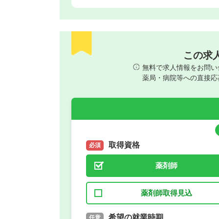
この求
無料で求人情報をお問い
薬局・病院等への直接応
取得資格
必須
薬剤師
薬剤師取得見込
取得予定年
希望の就業時期
必須
任意