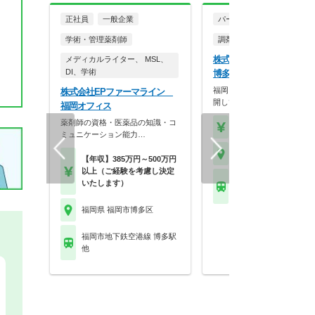
正社員
一般企業
パート・アルバイト
学術・管理薬剤師
調剤薬局
株式会社大賀薬局 大賀薬
メディカルライター、 MSL、
DI、学術
博多駅南1丁目店
福岡を拠点に九州でドミナン
株式会社EPファーマライン
開している大手調剤・…
福岡オフィス
薬剤師の資格・医薬品の知識・コ
【時給】2,100円～
ミュニケーション能力…
福岡県 福岡市博多区
【年収】385万円～500万円
以上（ご経験を考慮し決定
福岡市地下鉄空港線 博
いたします）
他
福岡県 福岡市博多区
福岡市地下鉄空港線 博多駅
他