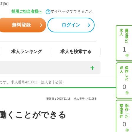
薬剤師】
採用ご担当者様へ
マイページでできること
無料登録
ログイン
1
求人ランキング
求人を検索する
。 求人番号421083（法人名非公開）
0
更新日：2025/11/18
求人番号：421083
働くことができる
0