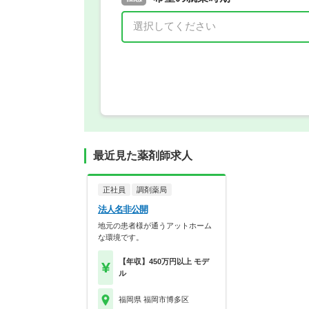
年 3月
最近見た薬剤師求人
正社員
調剤薬局
法人名非公開
地元の患者様が通うアットホーム
な環境です。
【年収】450万円以上 モデ
ル
福岡県 福岡市博多区