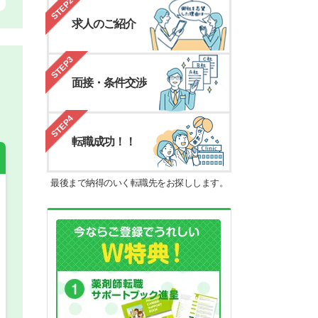
STEP2
求人のご紹介
STEP3
面接・条件交渉
STEP4
転職成功！！
最後まで納得のいく転職先をお探しします。
希望の働き方
必須
正社員
パート(週4日～5日)