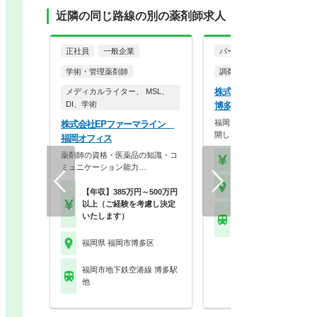
近隣の同じ路線の別の薬剤師求人
正社員
一般企業
パート・アルバイト
学術・管理薬剤師
調剤薬局
株式会社大賀薬局 大賀薬
メディカルライター、 MSL、
DI、学術
博多駅南1丁目店
福岡を拠点に九州でドミナン
株式会社EPファーマライン
開している大手調剤・…
福岡オフィス
薬剤師の資格・医薬品の知識・コ
【時給】2,100円～
ミュニケーション能力…
福岡県 福岡市博多区
【年収】385万円～500万円
以上（ご経験を考慮し決定
福岡市地下鉄空港線 博
いたします）
他
福岡県 福岡市博多区
福岡市地下鉄空港線 博多駅
他