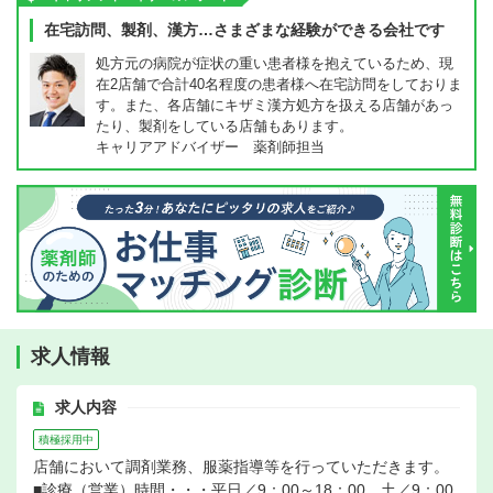
在宅訪問、製剤、漢方…さまざまな経験ができる会社です
処方元の病院が症状の重い患者様を抱えているため、現
在2店舗で合計40名程度の患者様へ在宅訪問をしておりま
す。また、各店舗にキザミ漢方処方を扱える店舗があっ
たり、製剤をしている店舗もあります。
キャリアアドバイザー 薬剤師担当
求人情報
求人内容
積極採用中
店舗において調剤業務、服薬指導等を行っていただきます。
■診療（営業）時間・・・平日／9：00～18：00、土／9：00