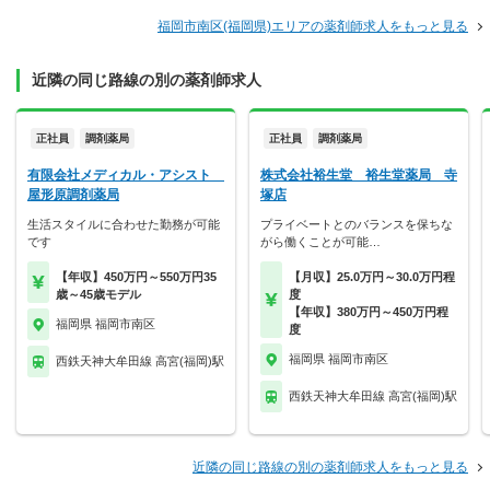
福岡市南区(福岡県)エリアの薬剤師求人をもっと見る
近隣の同じ路線の別の薬剤師求人
正社員
調剤薬局
正社員
調剤薬局
有限会社メディカル・アシスト
株式会社裕生堂 裕生堂薬局 寺
屋形原調剤薬局
塚店
生活スタイルに合わせた勤務が可能
プライベートとのバランスを保ちな
です
がら働くことが可能…
【年収】450万円～550万円35
【月収】25.0万円～30.0万円程
歳～45歳モデル
度
【年収】380万円～450万円程
福岡県 福岡市南区
度
福岡県 福岡市南区
西鉄天神大牟田線 高宮(福岡)駅
西鉄天神大牟田線 高宮(福岡)駅
近隣の同じ路線の別の薬剤師求人をもっと見る