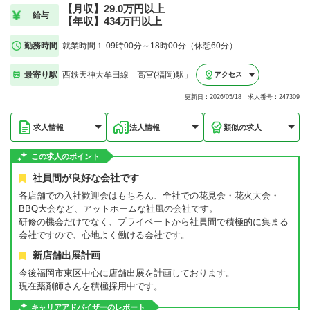
【月収】29.0万円以上
給与
【年収】434万円以上
勤務時間
就業時間１:09時00分～18時00分（休憩60分）
最寄り駅
西鉄天神大牟田線「高宮(福岡)駅」
アクセス
更新日：2026/05/18 求人番号：247309
求人情報
法人情報
類似の求人
この求人のポイント
社員間が良好な会社です
各店舗での入社歓迎会はもちろん、全社での花見会・花火大会・
BBQ大会など、アットホームな社風の会社です。
研修の機会だけでなく、プライベートから社員間で積極的に集まる
会社ですので、心地よく働ける会社です。
新店舗出展計画
今後福岡市東区中心に店舗出展を計画しております。
現在薬剤師さんを積極採用中です。
キャリアアドバイザーのレポート