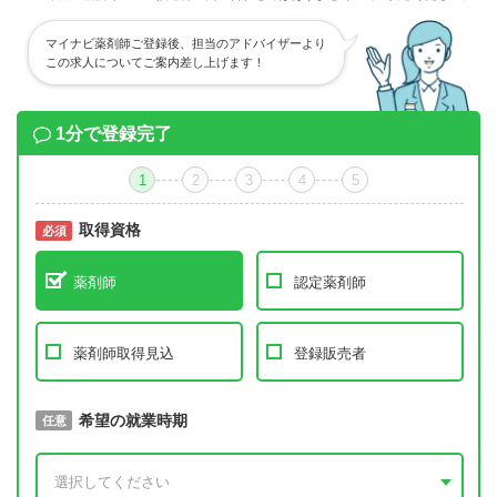
マイナビ薬剤師ご登録後、担当のアドバイザーより
この求人についてご案内差し上げます！
1分で登録完了
1
2
3
4
5
取得資格
必須
必須
薬剤師
認定薬剤師
薬剤師取得見込
登録販売者
取得予定年
希望の就業時期
必須
任意