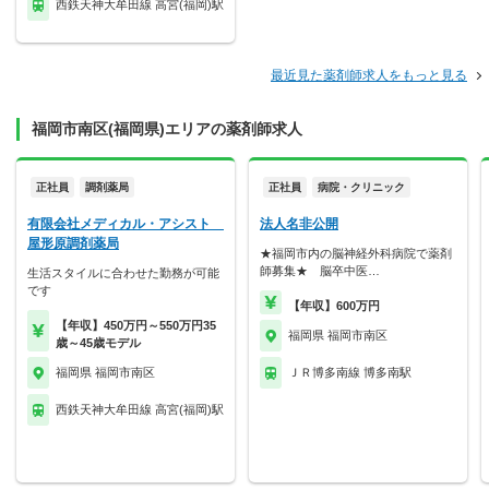
西鉄天神大牟田線 高宮(福岡)駅
最近見た薬剤師求人をもっと見る
福岡市南区(福岡県)エリアの薬剤師求人
正社員
調剤薬局
正社員
病院・クリニック
有限会社メディカル・アシスト
法人名非公開
屋形原調剤薬局
★福岡市内の脳神経外科病院で薬剤
師募集★ 脳卒中医…
生活スタイルに合わせた勤務が可能
です
【年収】600万円
【年収】450万円～550万円35
福岡県 福岡市南区
歳～45歳モデル
福岡県 福岡市南区
ＪＲ博多南線 博多南駅
西鉄天神大牟田線 高宮(福岡)駅