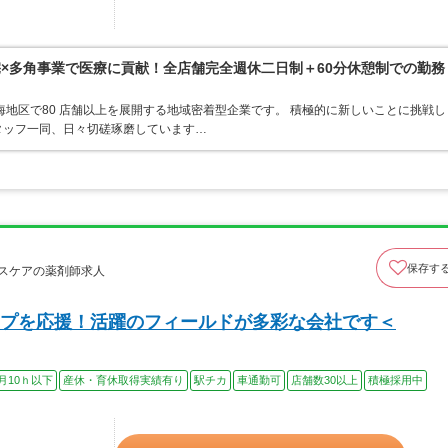
宅×多角事業で医療に貢献！全店舗完全週休二日制＋60分休憩制での勤務
東海地区で80 店舗以上を展開する地域密着型企業です。 積極的に新しいことに挑戦し
タッフ一同、日々切磋琢磨しています…
保存す
スケアの薬剤師求人
プを応援！活躍のフィールドが多彩な会社です＜
月10ｈ以下
産休・育休取得実績有り
駅チカ
車通勤可
店舗数30以上
積極採用中