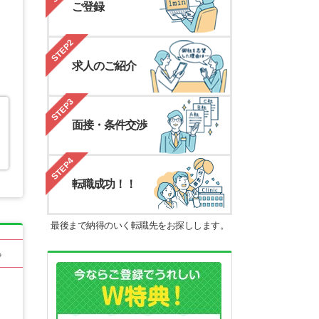
ご登録
STEP2
求人のご紹介
STEP3
面接・条件交渉
STEP4
転職成功！！
最後まで納得のいく転職先をお探しします。
る