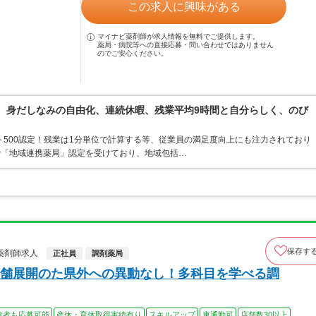
この求人に興味がある
マイナビ薬剤師が求人情報を無料でご提供します。
薬局・病院等への直接応募・問い合わせではありません
のでご安心ください。
境。身だしなみの自由化、連続休暇、残業平均9時間と自分らしく、のび
ト500認定！残業は1分単位で計算する等、従業員の満足度向上にも注力されており
で「地域連携薬局」認定を受けており、地域包括…
保存す
薬剤師求人
正社員
調剤薬局
舗展開のた県外への異動なし！多科目を学べる調
験者も応募可能
産休・育休取得実績有り
スキルアップ
車通勤可
店舗数30以上