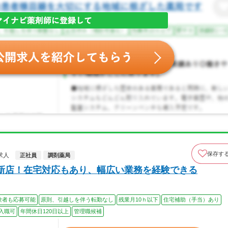
保存す
求人
正社員
調剤薬局
新店！在宅対応もあり、幅広い業務を経験できる
験者も応募可能
原則、引越しを伴う転勤なし
残業月10ｈ以下
住宅補助（手当）あり
入職可
年間休日120日以上
管理職候補