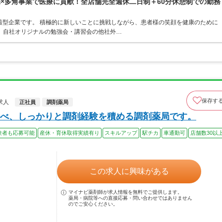
宅×多角事業で医療に貢献！全店舗完全週休二日制＋60分休憩制での勤務
着型企業です。 積極的に新しいことに挑戦しながら、患者様の笑顔を健康のために
 自社オリジナルの勉強会・講習会の他社外…
保存す
求人
正社員
調剤薬局
べ、しっかりと調剤経験を積める調剤薬局です。
験者も応募可能
産休・育休取得実績有り
スキルアップ
駅チカ
車通勤可
店舗数30以
この求人に興味がある
マイナビ薬剤師が求人情報を無料でご提供します。
薬局・病院等への直接応募・問い合わせではありません
のでご安心ください。