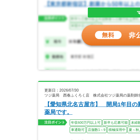
更新日：2026/07/30
ツジ薬局 西春ふくろく店 株式会社ツジ薬局の薬剤師
【愛知県北名古屋市】 開局1年目の
薬局です。
注目ポイント
年収600万円以上可
新卒も応募可能
未経
車通勤可
店舗数1～9
積極採用中
夏～秋