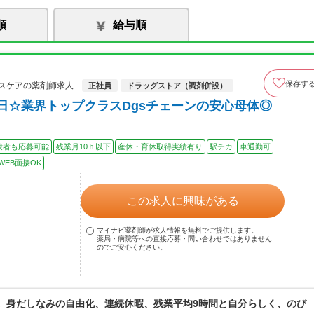
順
給与順
保存す
スケアの薬剤師求人
正社員
ドラッグストア（調剤併設）
日☆業界トップクラスDgsチェーンの安心母体◎
験者も応募可能
残業月10ｈ以下
産休・育休取得実績有り
駅チカ
車通勤可
WEB面接OK
この求人に興味がある
マイナビ薬剤師が求人情報を無料でご提供します。
薬局・病院等への直接応募・問い合わせではありません
のでご安心ください。
境。身だしなみの自由化、連続休暇、残業平均9時間と自分らしく、のび