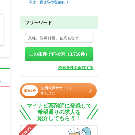
産休・育休取得実績有り
フリーワード
この条件で再検索（
3,716
件）
検索条件を保存する
る
無料転職サポートに
簡単1分
申し込む
マイナビ薬剤師に登録して
希望通りの求人を
紹介してもらう！
STEP1