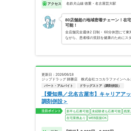
名鉄犬山線 徳重・名古屋芸大駅
アクセス
80店舗超の地域密着チェーン！在
可能！
全店舗完全週休2 日制・ 60分休憩にて
ながら、患者様の笑顔を健康のためにス
更新日：2026/06/18
ジップドラッグ 師勝店 株式会社ココカラファインヘル
パート・アルバイト
ドラッグストア（調剤併設）
【愛知県／北名古屋市】キャリアアッ
調剤併設＞
注目ポイント
新卒も応募可能
未経験者も応募可能
残業
在宅業務あり
WEB面接OK