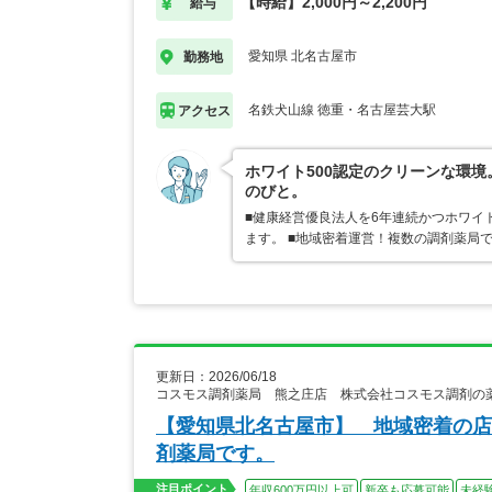
【時給】2,000円～2,200円
給与
愛知県 北名古屋市
勤務地
名鉄犬山線 徳重・名古屋芸大駅
アクセス
ホワイト500認定のクリーンな環
のびと。
■健康経営優良法人を6年連続かつホワイ
ます。 ■地域密着運営！複数の調剤薬局
更新日：2026/06/18
コスモス調剤薬局 熊之庄店 株式会社コスモス調剤の
【愛知県北名古屋市】 地域密着の店
剤薬局です。
注目ポイント
年収600万円以上可
新卒も応募可能
未経