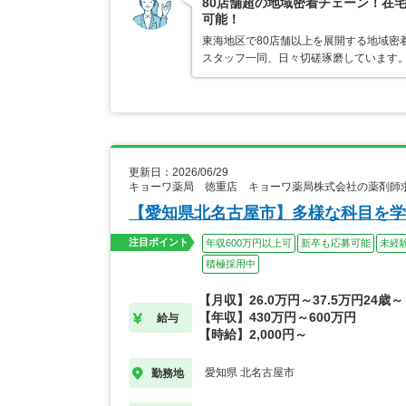
80店舗超の地域密着チェーン！在
可能！
東海地区で80店舗以上を展開する地域密
スタッフ一同、日々切磋琢磨しています。
更新日：2026/06/29
キョーワ薬局 徳重店 キョーワ薬局株式会社の薬剤師
【愛知県北名古屋市】多様な科目を学
注目ポイント
年収600万円以上可
新卒も応募可能
未経
積極採用中
【月収】26.0万円～37.5万円24歳～
【年収】430万円～600万円
給与
【時給】2,000円～
愛知県 北名古屋市
勤務地