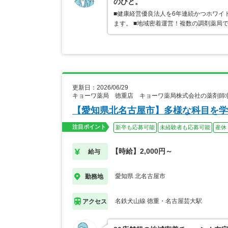
のびと。
■健康経営優良法人を6年連続かつホワイ
ます。 ■地域密着運営！複数の調剤薬局
更新日：2026/06/29
キョーワ薬局 徳重店 キョーワ薬局株式会社の薬剤師
【愛知県北名古屋市】多様な科目を学
注目ポイント
新卒も応募可能
未経験者も応募可能
産休
【時給】2,000円～
給与
愛知県 北名古屋市
勤務地
名鉄犬山線 徳重・名古屋芸大駅
アクセス