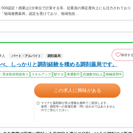
ト500認定！残業は1分単位で計算する等、従業員の満足度向上にも注力されており
で「地域連携薬局」認定を受けており、地域包括…
保存す
求人
パート・アルバイト
調剤薬局
べ、しっかりと調剤経験を積める調剤薬局です。
・育休取得実績有り
スキルアップ
駅チカ
車通勤可
店舗数30以上
積極採用中
この求人に興味がある
マイナビ薬剤師が求人情報を無料でご提供します。
薬局・病院等への直接応募・問い合わせではありません
のでご安心ください。