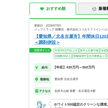
おすすめ順
新着
更新日：2026/07/03
ジップドラッグ 師勝店 株式会社ココカラファインヘル
【愛知県／北名古屋市】年間休日120
＜調剤併設＞
注目ポイント
年収550万円以上可
新卒も応募可能
未経
店舗数30以上
積極採用中
在宅業務あり
【年収】430万円～560万円
給与
愛知県 北名古屋市
勤務地
名鉄犬山線 徳重・名古屋芸大駅
アクセス
ホワイト500認定のクリーンな環