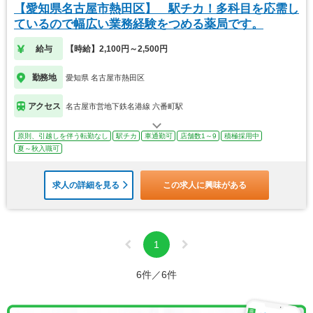
【愛知県名古屋市熱田区】 駅チカ！多科目を応需し
ているので幅広い業務経験をつめる薬局です。
給与
【時給】2,100円～2,500円
勤務地
愛知県 名古屋市熱田区
アクセス
名古屋市営地下鉄名港線 六番町駅
原則、引越しを伴う転勤なし
駅チカ
車通勤可
店舗数1～9
積極採用中
夏～秋入職可
求人の詳細を見る
この求人に興味がある
1
6件／6件