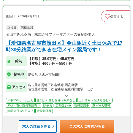
更新日：2026年7月13日
保存する
正社員
調剤薬局
金山すみれ薬局 株式会社ファーマスターの薬剤師求人
【愛知県名古屋市熱田区】金山駅近く土日休みで17
時30分終業ができる在宅メイン薬局です！
【月収】35.0万円～45.0万円
給与
【年収】460万円～550万円
勤務地
愛知県 名古屋市熱田区
名古屋市営地下鉄名城線 西高蔵駅
アクセス
名古屋市営地下鉄名港線 金山(愛知)駅…ほか
年収550万円以上可
原則、引越しを伴う転勤なし
土日休み（相談可含む）
産休・育休取得実績有り
駅チカ
店舗数1～9
積極採用中
夏～秋入職可
年間休日120日以上
管理職候補
求人の詳細を見る
この求人に興味がある