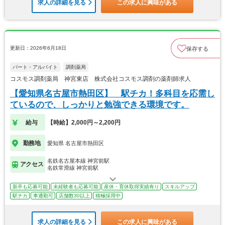
求人の詳細を見る
この求人に興味がある
更新日：2026年6月18日
保存する
パート・アルバイト
調剤薬局
コスモス調剤薬局 神宮東店 株式会社コスモス調剤の薬剤師求人
【愛知県名古屋市熱田区】 駅チカ！多科目を応需し
ているので、しっかりと勉強できる環境です。
給与
【時給】2,000円～2,200円
勤務地
愛知県 名古屋市熱田区
名鉄名古屋本線 神宮前駅
アクセス
名鉄常滑線 神宮前駅
新卒も応募可能
未経験者も応募可能
産休・育休取得実績有り
スキルアップ
駅チカ
車通勤可
店舗数30以上
積極採用中
求人の詳細を見る
この求人に興味がある