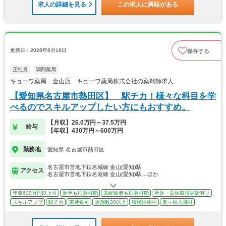
求人の詳細を見る
この求人に興味がある
更新日：2026年6月18日
保存する
正社員
調剤薬局
キョーワ薬局 金山店 キョーワ薬局株式会社の薬剤師求人
【愛知県名古屋市熱田区】 駅チカ！様々な科目を学
べるのでスキルアップしたい方にもおすすめ。
【月収】26.0万円～37.5万円
給与
【年収】430万円～600万円
勤務地
愛知県 名古屋市熱田区
名古屋市営地下鉄名城線 金山(愛知)駅
アクセス
名古屋市営地下鉄名港線 金山(愛知)駅…ほか
年収600万円以上可
新卒も応募可能
未経験者も応募可能
産休・育休取得実績有り
スキルアップ
駅チカ
車通勤可
店舗数30以上
積極採用中
夏～秋入職可