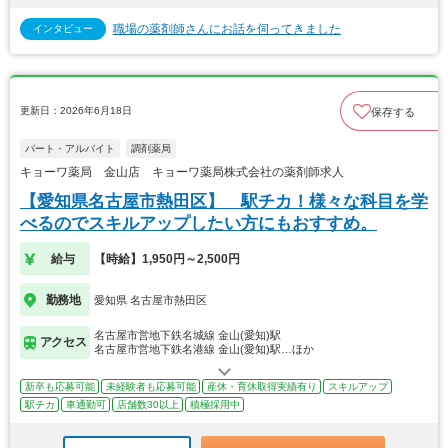
職場の薬剤師さんにお話を伺ってきました
インタビュー
更新日：2026年6月18日
保存する
パート・アルバイト
調剤薬局
キョーワ薬局 金山店 キョーワ薬局株式会社の薬剤師求人
【愛知県名古屋市熱田区】 駅チカ！様々な科目を学
べるのでスキルアップしたい方にもおすすめ。
給与
【時給】1,950円～2,500円
勤務地
愛知県 名古屋市熱田区
名古屋市営地下鉄名城線 金山(愛知)駅
アクセス
名古屋市営地下鉄名港線 金山(愛知)駅…ほか
新卒も応募可能
未経験者も応募可能
産休・育休取得実績有り
スキルアップ
駅チカ
車通勤可
店舗数30以上
積極採用中