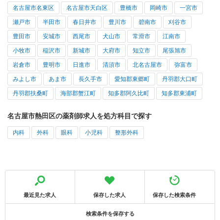
名古屋市名東区
名古屋市天白区
豊橋市
岡崎市
一宮市
瀬戸市
半田市
春日井市
豊川市
碧南市
刈谷市
豊田市
安城市
西尾市
犬山市
常滑市
江南市
小牧市
稲沢市
新城市
大府市
知立市
尾張旭市
岩倉市
豊明市
日進市
清須市
北名古屋市
弥富市
みよし市
あま市
長久手市
愛知郡東郷町
丹羽郡大口町
丹羽郡扶桑町
海部郡蟹江町
知多郡阿久比町
知多郡東浦町
名古屋市熱田区の薬剤師求人を処方科目で探す
内科
外科
眼科
小児科
整形外科
最近見た求人
保存した求人
保存した検索条件
検索条件を保存する