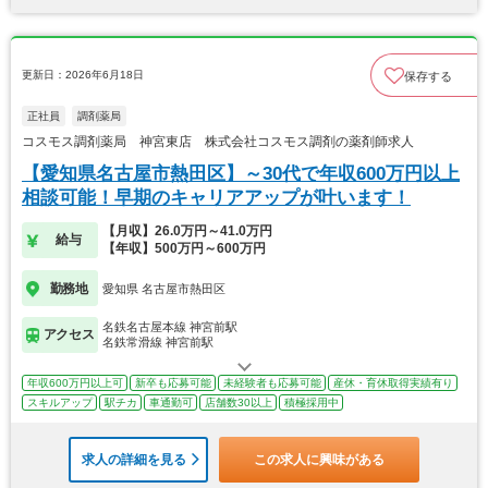
更新日：2026年6月18日
保存する
正社員
調剤薬局
コスモス調剤薬局 神宮東店 株式会社コスモス調剤の薬剤師求人
【愛知県名古屋市熱田区】～30代で年収600万円以上
相談可能！早期のキャリアアップが叶います！
【月収】26.0万円～41.0万円
給与
【年収】500万円～600万円
勤務地
愛知県 名古屋市熱田区
名鉄名古屋本線 神宮前駅
アクセス
名鉄常滑線 神宮前駅
年収600万円以上可
新卒も応募可能
未経験者も応募可能
産休・育休取得実績有り
スキルアップ
駅チカ
車通勤可
店舗数30以上
積極採用中
求人の詳細を見る
この求人に興味がある