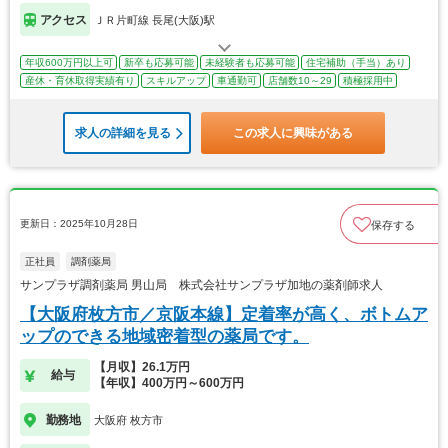
アクセス
ＪＲ片町線 長尾(大阪)駅
年収600万円以上可
新卒も応募可能
未経験者も応募可能
住宅補助（手当）あり
産休・育休取得実績有り
スキルアップ
車通勤可
店舗数10～29
積極採用中
求人の詳細を見る
この求人に興味がある
更新日：2025年10月28日
保存する
正社員
調剤薬局
サンプラザ調剤薬局 男山局 株式会社サンプラザ加地の薬剤師求人
【大阪府枚方市／京阪本線】定着率が高く、ボトムア
ップのできる地域密着型の薬局です。
【月収】26.1万円
給与
【年収】400万円～600万円
勤務地
大阪府 枚方市