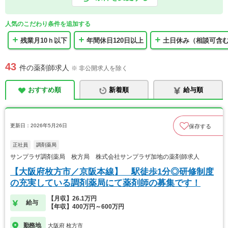
人気のこだわり条件を追加する
残業月10ｈ以下
年間休日120日以上
土日休み（相談可含
43
件の薬剤師求人
※ 非公開求人を除く
おすすめ順
新着順
給与順
更新日：2026年5月26日
保存する
正社員
調剤薬局
サンプラザ調剤薬局 枚方局 株式会社サンプラザ加地の薬剤師求人
【大阪府枚方市／京阪本線】 駅徒歩1分◎研修制度
の充実している調剤薬局にて薬剤師の募集です！
【月収】26.1万円
給与
【年収】400万円～600万円
勤務地
大阪府 枚方市