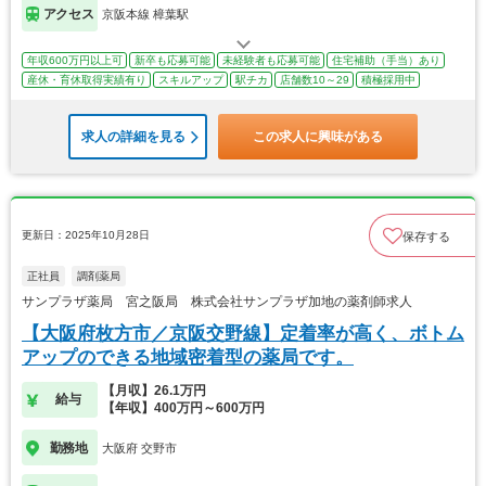
アクセス
京阪本線 樟葉駅
年収600万円以上可
新卒も応募可能
未経験者も応募可能
住宅補助（手当）あり
産休・育休取得実績有り
スキルアップ
駅チカ
店舗数10～29
積極採用中
求人の詳細を見る
この求人に興味がある
更新日：2025年10月28日
保存する
正社員
調剤薬局
サンプラザ薬局 宮之阪局 株式会社サンプラザ加地の薬剤師求人
【大阪府枚方市／京阪交野線】定着率が高く、ボトム
アップのできる地域密着型の薬局です。
【月収】26.1万円
給与
【年収】400万円～600万円
勤務地
大阪府 交野市