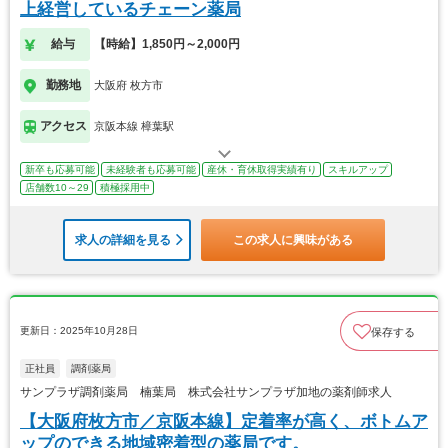
上経営しているチェーン薬局
給与
【時給】1,850円～2,000円
勤務地
大阪府 枚方市
アクセス
京阪本線 樟葉駅
新卒も応募可能
未経験者も応募可能
産休・育休取得実績有り
スキルアップ
店舗数10～29
積極採用中
求人の詳細を見る
この求人に興味がある
更新日：2025年10月28日
保存する
正社員
調剤薬局
サンプラザ調剤薬局 楠葉局 株式会社サンプラザ加地の薬剤師求人
【大阪府枚方市／京阪本線】定着率が高く、ボトムア
ップのできる地域密着型の薬局です。