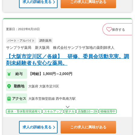
求人の詳細を見る
この求人に興味がある
更新日：2022年6月10日
保存する
パート・アルバイト
調剤薬局
サンプラザ薬局 新大阪局 株式会社サンプラザ加地の薬剤師求人
【大阪市淀川区／各線】 研修、委員会活動充実。調
剤未経験者も安心な薬局。
給与
【時給】1,900円～2,000円
勤務地
大阪府 大阪市淀川区
アクセス
大阪市営御堂筋線 西中島南方駅
産休・育休取得実績有り
スキルアップ
駅チカ
店舗数10～29
積極採用中
求人の詳細を見る
この求人に興味がある