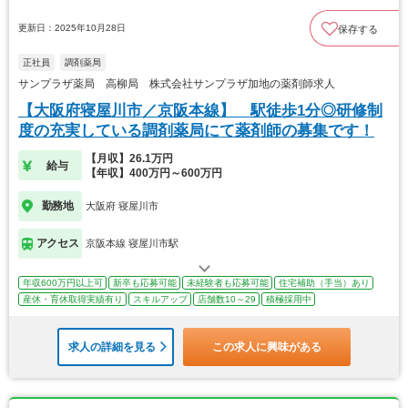
更新日：2025年10月28日
保存する
正社員
調剤薬局
サンプラザ薬局 高柳局 株式会社サンプラザ加地の薬剤師求人
【大阪府寝屋川市／京阪本線】 駅徒歩1分◎研修制
度の充実している調剤薬局にて薬剤師の募集です！
【月収】26.1万円
給与
【年収】400万円～600万円
勤務地
大阪府 寝屋川市
アクセス
京阪本線 寝屋川市駅
年収600万円以上可
新卒も応募可能
未経験者も応募可能
住宅補助（手当）あり
産休・育休取得実績有り
スキルアップ
店舗数10～29
積極採用中
求人の詳細を見る
この求人に興味がある