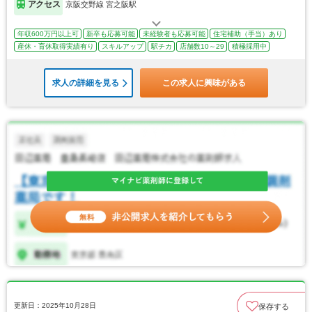
アクセス
京阪交野線 宮之阪駅
年収600万円以上可
新卒も応募可能
未経験者も応募可能
住宅補助（手当）あり
産休・育休取得実績有り
スキルアップ
駅チカ
店舗数10～29
積極採用中
求人の詳細を見る
この求人に興味がある
更新日：2025年10月28日
保存する