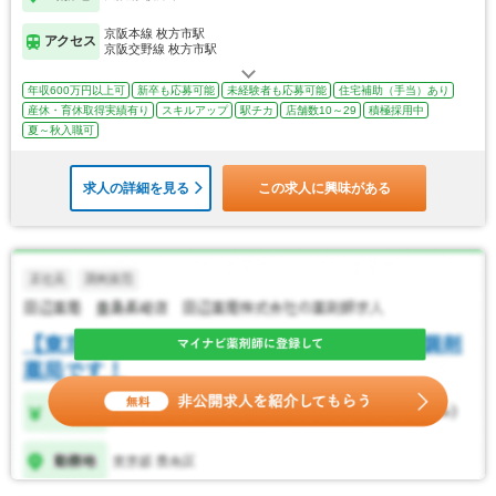
京阪本線 枚方市駅
アクセス
京阪交野線 枚方市駅
年収600万円以上可
新卒も応募可能
未経験者も応募可能
住宅補助（手当）あり
産休・育休取得実績有り
スキルアップ
駅チカ
店舗数10～29
積極採用中
夏～秋入職可
求人の詳細を見る
この求人に興味がある