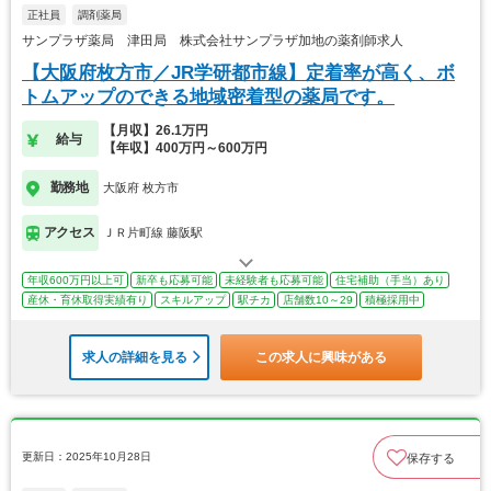
正社員
調剤薬局
サンプラザ薬局 津田局 株式会社サンプラザ加地の薬剤師求人
【大阪府枚方市／JR学研都市線】定着率が高く、ボ
トムアップのできる地域密着型の薬局です。
【月収】26.1万円
給与
【年収】400万円～600万円
勤務地
大阪府 枚方市
アクセス
ＪＲ片町線 藤阪駅
年収600万円以上可
新卒も応募可能
未経験者も応募可能
住宅補助（手当）あり
産休・育休取得実績有り
スキルアップ
駅チカ
店舗数10～29
積極採用中
求人の詳細を見る
この求人に興味がある
更新日：2025年10月28日
保存する