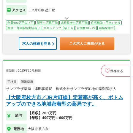
アクセス
ＪＲ片町線 星田駅
年収600万円以上可
新卒も応募可能
未経験者も応募可能
住宅補助（手当）あり
産休・育休取得実績有り
スキルアップ
駅チカ
店舗数10～29
積極採用中
求人の詳細を見る
この求人に興味がある
更新日：2025年10月28日
保存する
正社員
調剤薬局
サンプラザ薬局 津田駅前局 株式会社サンプラザ加地の薬剤師求人
【大阪府枚方市／JR片町線】定着率が高く、ボトム
アップのできる地域密着型の薬局です。
【月収】26.1万円
給与
【年収】400万円～600万円
勤務地
大阪府 枚方市