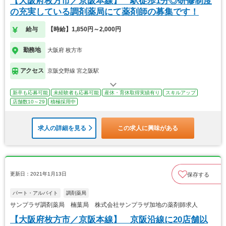
【大阪府枚方市／京阪本線】 駅徒歩1分◎研修制度
の充実している調剤薬局にて薬剤師の募集です！
給与
【時給】1,850円～2,000円
勤務地
大阪府 枚方市
アクセス
京阪交野線 宮之阪駅
新卒も応募可能
未経験者も応募可能
産休・育休取得実績有り
スキルアップ
店舗数10～29
積極採用中
求人の詳細を見る
この求人に興味がある
更新日：2021年1月13日
保存する
パート・アルバイト
調剤薬局
サンプラザ調剤薬局 楠葉局 株式会社サンプラザ加地の薬剤師求人
【大阪府枚方市／京阪本線】 京阪沿線に20店舗以