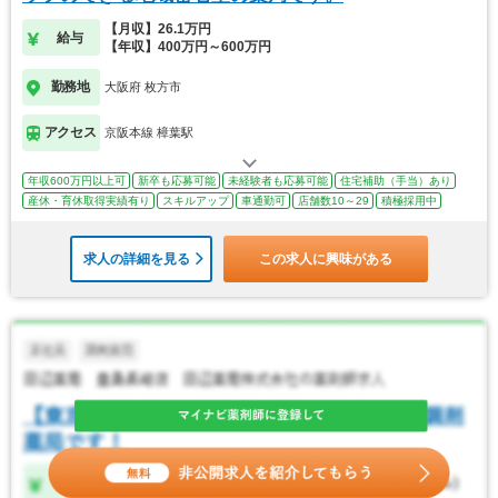
【月収】26.1万円
給与
【年収】400万円～600万円
勤務地
大阪府 枚方市
アクセス
京阪本線 樟葉駅
年収600万円以上可
新卒も応募可能
未経験者も応募可能
住宅補助（手当）あり
産休・育休取得実績有り
スキルアップ
車通勤可
店舗数10～29
積極採用中
求人の詳細を見る
この求人に興味がある