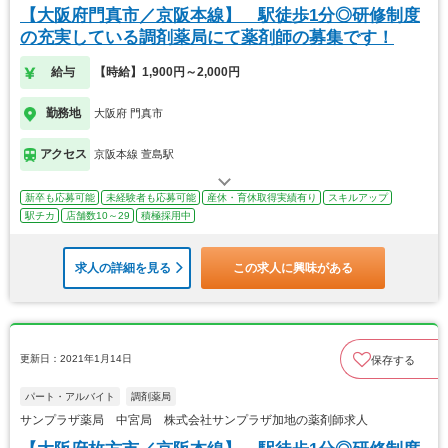
【大阪府門真市／京阪本線】 駅徒歩1分◎研修制度
の充実している調剤薬局にて薬剤師の募集です！
給与
【時給】1,900円～2,000円
勤務地
大阪府 門真市
アクセス
京阪本線 萱島駅
新卒も応募可能
未経験者も応募可能
産休・育休取得実績有り
スキルアップ
駅チカ
店舗数10～29
積極採用中
求人の詳細を見る
この求人に興味がある
更新日：2021年1月14日
保存する
パート・アルバイト
調剤薬局
サンプラザ薬局 中宮局 株式会社サンプラザ加地の薬剤師求人