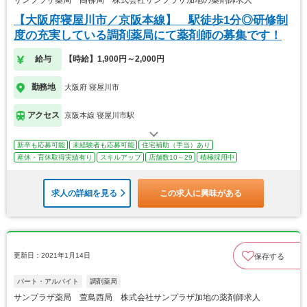
【大阪府寝屋川市／京阪本線】 駅徒歩1分◎研修制
度の充実している調剤薬局にて薬剤師の募集です！
給与
【時給】1,900円～2,000円
勤務地
大阪府 寝屋川市
アクセス
京阪本線 寝屋川市駅
新卒も応募可能
未経験者も応募可能
住宅補助（手当）あり
産休・育休取得実績有り
スキルアップ
店舗数10～29
積極採用中
求人の詳細を見る
この求人に興味がある
更新日：2021年1月14日
保存する
パート・アルバイト
調剤薬局
サンプラザ薬局 萱島西局 株式会社サンプラザ加地の薬剤師求人