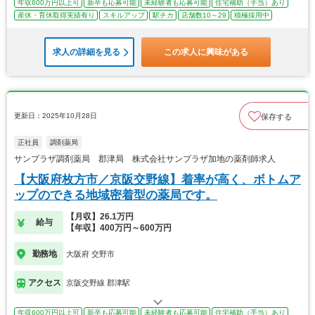
年収600万円以上可
新卒も応募可能
未経験者も応募可能
住宅補助（手当）あり
産休・育休取得実績有り
スキルアップ
駅チカ
店舗数10～29
積極採用中
求人の詳細を見る
この求人に興味がある
更新日：2025年10月28日
保存する
正社員
調剤薬局
サンプラザ調剤薬局 郡津局 株式会社サンプラザ加地の薬剤師求人
【大阪府枚方市／京阪交野線】着率が高く、ボトムア
ップのできる地域密着型の薬局です。
【月収】26.1万円
給与
【年収】400万円～600万円
勤務地
大阪府 交野市
アクセス
京阪交野線 郡津駅
年収600万円以上可
新卒も応募可能
未経験者も応募可能
住宅補助（手当）あり