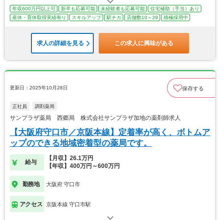
年収600万円以上可
新卒も応募可能
未経験者も応募可能
住宅補助（手当）あり
産休・育休取得実績有り
スキルアップ
駅チカ
店舗数10～29
積極採用中
求人の詳細を見る
この求人に興味がある
更新日：2025年10月28日
保存する
正社員
調剤薬局
サンプラザ薬局 西郷局 株式会社サンプラザ加地の薬剤師求人
【大阪府守口市／京阪本線】定着率が高く、ボトムア
ップのできる地域密着型の薬局です。
【月収】26.1万円
給与
【年収】400万円～600万円
勤務地
大阪府 守口市
アクセス
京阪本線 守口市駅