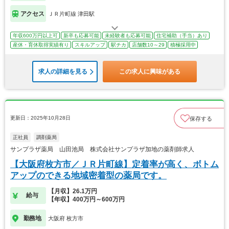
アクセス
ＪＲ片町線 津田駅
年収600万円以上可
新卒も応募可能
未経験者も応募可能
住宅補助（手当）あり
産休・育休取得実績有り
スキルアップ
駅チカ
店舗数10～29
積極採用中
求人の詳細を見る
この求人に興味がある
更新日：2025年10月28日
保存する
正社員
調剤薬局
サンプラザ薬局 山田池局 株式会社サンプラザ加地の薬剤師求人
【大阪府枚方市／ＪＲ片町線】定着率が高く、ボトム
アップのできる地域密着型の薬局です。
【月収】26.1万円
給与
【年収】400万円～600万円
勤務地
大阪府 枚方市