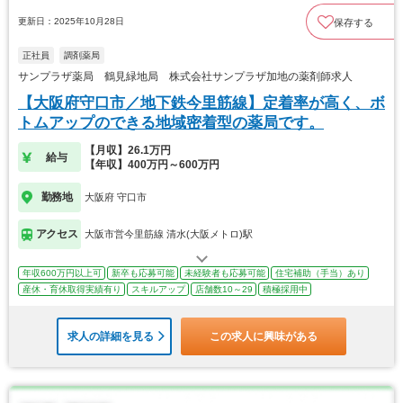
更新日：2025年10月28日
保存する
正社員
調剤薬局
サンプラザ薬局 鶴見緑地局 株式会社サンプラザ加地の薬剤師求人
【大阪府守口市／地下鉄今里筋線】定着率が高く、ボ
トムアップのできる地域密着型の薬局です。
【月収】26.1万円
給与
【年収】400万円～600万円
勤務地
大阪府 守口市
アクセス
大阪市営今里筋線 清水(大阪メトロ)駅
年収600万円以上可
新卒も応募可能
未経験者も応募可能
住宅補助（手当）あり
産休・育休取得実績有り
スキルアップ
店舗数10～29
積極採用中
求人の詳細を見る
この求人に興味がある