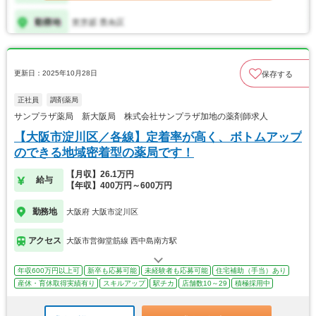
更新日：2025年10月28日
保存する
正社員
調剤薬局
サンプラザ薬局 新大阪局 株式会社サンプラザ加地の薬剤師求人
【大阪市淀川区／各線】定着率が高く、ボトムアップ
のできる地域密着型の薬局です！
【月収】26.1万円
給与
【年収】400万円～600万円
勤務地
大阪府 大阪市淀川区
アクセス
大阪市営御堂筋線 西中島南方駅
年収600万円以上可
新卒も応募可能
未経験者も応募可能
住宅補助（手当）あり
産休・育休取得実績有り
スキルアップ
駅チカ
店舗数10～29
積極採用中