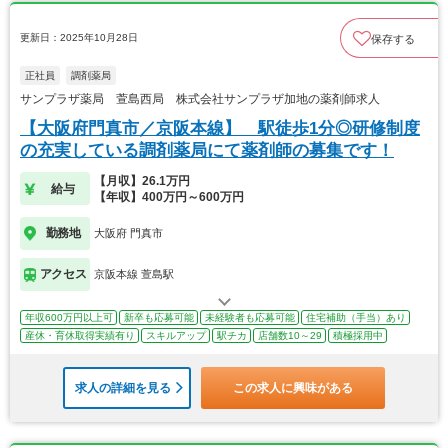
更新日：2025年10月28日
保存する
正社員
調剤薬局
サンプラザ薬局 萱島西局 株式会社サンプラザ加地の薬剤師求人
【大阪府門真市／京阪本線】 駅徒歩1分◎研修制度
の充実している調剤薬局にて薬剤師の募集です！
【月収】26.1万円
給与
【年収】400万円～600万円
勤務地
大阪府 門真市
アクセス
京阪本線 萱島駅
年収600万円以上可
新卒も応募可能
未経験者も応募可能
住宅補助（手当）あり
産休・育休取得実績有り
スキルアップ
駅チカ
店舗数10～29
積極採用中
求人の詳細を見る
この求人に興味がある