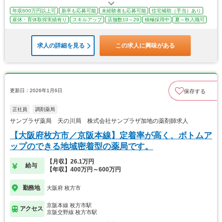
年収600万円以上可
新卒も応募可能
未経験者も応募可能
住宅補助（手当）あり
産休・育休取得実績有り
スキルアップ
店舗数10～29
積極採用中
夏～秋入職可
求人の詳細を見る
この求人に興味がある
更新日：2026年1月6日
保存する
正社員
調剤薬局
サンプラザ薬局 天の川局 株式会社サンプラザ加地の薬剤師求人
【大阪府枚方市／京阪本線】定着率が高く、ボトムア
ップのできる地域密着型の薬局です。
【月収】26.1万円
給与
【年収】400万円～600万円
勤務地
大阪府 枚方市
京阪本線 枚方市駅
アクセス
京阪交野線 枚方市駅