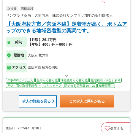
正社員
調剤薬局
サンプラザ薬局 大垣内局 株式会社サンプラザ加地の薬剤師求人
【大阪府枚方市／京阪本線】定着率が高く、ボトムア
ップのできる地域密着型の薬局です。
【月収】26.1万円
給与
【年収】400万円～600万円
勤務地
大阪府 枚方市
アクセス
京阪本線 枚方公園駅
年収600万円以上可
新卒も応募可能
未経験者も応募可能
住宅補助（手当）あり
産休・育休取得実績有り
スキルアップ
駅チカ
店舗数10～29
積極採用中
求人の詳細を見る
この求人に興味がある
更新日：2025年10月28日
保存する