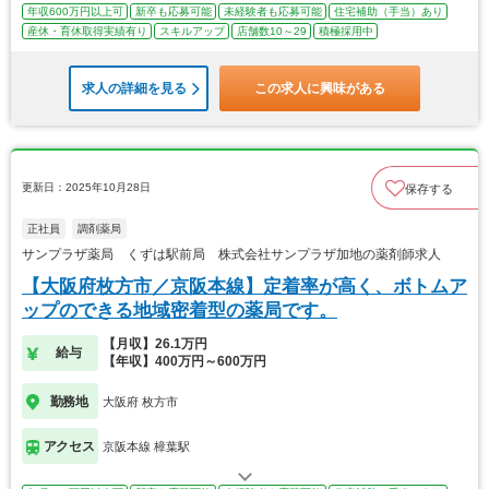
年収600万円以上可
新卒も応募可能
未経験者も応募可能
住宅補助（手当）あり
産休・育休取得実績有り
スキルアップ
店舗数10～29
積極採用中
求人の詳細を見る
この求人に興味がある
更新日：2025年10月28日
保存する
正社員
調剤薬局
サンプラザ薬局 くずは駅前局 株式会社サンプラザ加地の薬剤師求人
【大阪府枚方市／京阪本線】定着率が高く、ボトムア
ップのできる地域密着型の薬局です。
【月収】26.1万円
給与
【年収】400万円～600万円
勤務地
大阪府 枚方市
アクセス
京阪本線 樟葉駅