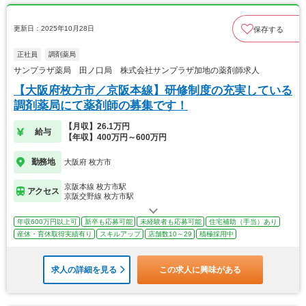
更新日：2025年10月28日
保存する
正社員
調剤薬局
サンプラザ薬局 田ノ口局 株式会社サンプラザ加地の薬剤師求人
【大阪府枚方市／京阪本線】研修制度の充実している
調剤薬局にて薬剤師の募集です！
【月収】26.1万円
給与
【年収】400万円～600万円
勤務地
大阪府 枚方市
京阪本線 枚方市駅
アクセス
京阪交野線 枚方市駅
年収600万円以上可
新卒も応募可能
未経験者も応募可能
住宅補助（手当）あり
産休・育休取得実績有り
スキルアップ
店舗数10～29
積極採用中
求人の詳細を見る
この求人に興味がある