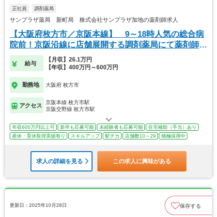
正社員
調剤薬局
サンプラザ薬局 新町局 株式会社サンプラザ加地の薬剤師求人
【大阪府枚方市／京阪本線】 9～18時人気の総合病
院前！京阪沿線に店舗展開する調剤薬局にて薬剤師募
集
【月収】26.1万円
給与
【年収】400万円～600万円
勤務地
大阪府 枚方市
京阪本線 枚方市駅
アクセス
京阪交野線 枚方市駅
年収600万円以上可
新卒も応募可能
未経験者も応募可能
住宅補助（手当）あり
産休・育休取得実績有り
スキルアップ
駅チカ
店舗数10～29
積極採用中
求人の詳細を見る
この求人に興味がある
更新日：2025年10月28日
保存する