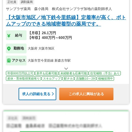
正社員
調剤薬局
サンプラザ薬局 森小路局 株式会社サンプラザ加地の薬剤師求人
【大阪市旭区／地下鉄今里筋線】定着率が高く、ボト
ムアップのできる地域密着型の薬局です。
【月収】26.1万円
給与
【年収】400万円～600万円
勤務地
大阪府 大阪市旭区
アクセス
大阪市営今里筋線 新森古市駅
年収600万円以上可
新卒も応募可能
未経験者も応募可能
住宅補助（手当）あり
産休・育休取得実績有り
スキルアップ
駅チカ
店舗数10～29
積極採用中
求人の詳細を見る
この求人に興味がある