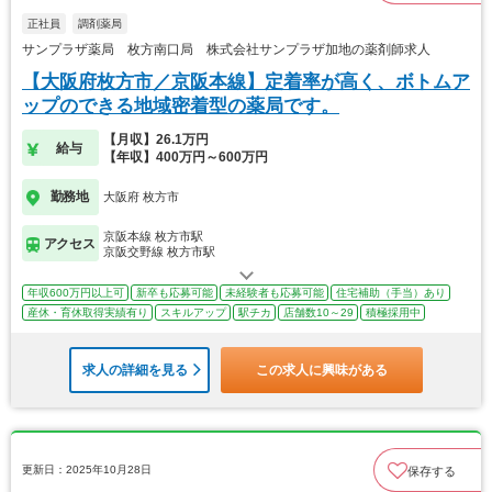
正社員
調剤薬局
サンプラザ薬局 枚方南口局 株式会社サンプラザ加地の薬剤師求人
【大阪府枚方市／京阪本線】定着率が高く、ボトムア
ップのできる地域密着型の薬局です。
【月収】26.1万円
給与
【年収】400万円～600万円
勤務地
大阪府 枚方市
京阪本線 枚方市駅
アクセス
京阪交野線 枚方市駅
年収600万円以上可
新卒も応募可能
未経験者も応募可能
住宅補助（手当）あり
産休・育休取得実績有り
スキルアップ
駅チカ
店舗数10～29
積極採用中
求人の詳細を見る
この求人に興味がある
更新日：2025年10月28日
保存する