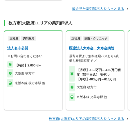
最近見た薬剤師求人をもっと見る
枚方市(大阪府)エリアの薬剤師求人
正社員
調剤薬局
正社員
病院・クリニック
法人名非公開
医療法人大寿会 大寿会病院
※お問い合わせください
最寄り駅より無料送迎バスあり♪残
業も3時間程度でプ…
【時給】2,000円～
【月収】31.0万円～39.5万円程
大阪府 枚方市
度（諸手当込） モデル
【年収】483万円～616万円
京阪本線 枚方市駅 他
大阪府 枚方市
京阪本線 光善寺駅 他
枚方市(大阪府)エリアの薬剤師求人をもっと見る