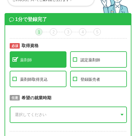
1分で登録完了
1
2
3
4
5
取得資格
必須
必須
薬剤師
認定薬剤師
薬剤師取得見込
登録販売者
取得予定年
希望の就業時期
必須
任意
年 3月