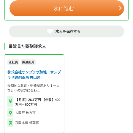
次に進む
求人を保存する
最近見た薬剤師求人
正社員
調剤薬局
株式会社サンプラザ加地 サンプ
ラザ調剤薬局 男山局
長期的な教育・研修制度あり！一人
ひとりの実力に合わ…
【月収】26.1万円 【年収】400
万円～600万円
大阪府 枚方市
京阪本線 樟葉駅