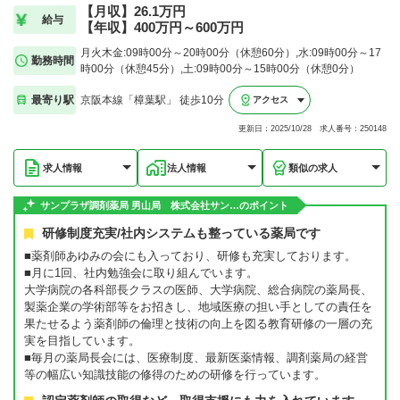
【月収】26.1万円
給与
【年収】400万円～600万円
月火木金:09時00分～20時00分（休憩60分）,水:09時00分～17
勤務時間
時00分（休憩45分）,土:09時00分～15時00分（休憩0分）
最寄り駅
京阪本線「樟葉駅」 徒歩10分
アクセス
更新日：2025/10/28 求人番号：250148
求人情報
法人情報
類似の求人
サンプラザ調剤薬局 男山局 株式会社サン…のポイント
研修制度充実/社内システムも整っている薬局です
■薬剤師あゆみの会にも入っており、研修も充実しております。
■月に1回、社内勉強会に取り組んでいます。
大学病院の各科部長クラスの医師、大学病院、総合病院の薬局長、
製薬企業の学術部等をお招きし、地域医療の担い手としての責任を
果たせるよう薬剤師の倫理と技術の向上を図る教育研修の一層の充
実を目指しています。
■毎月の薬局長会には、医療制度、最新医薬情報、調剤薬局の経営
等の幅広い知識技能の修得のための研修を行っています。