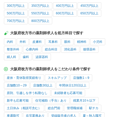
300万円以上
350万円以上
400万円以上
450万円以上
500万円以上
550万円以上
600万円以上
650万円以上
700万円以上
800万円以上
大阪府枚方市の薬剤師求人を処方科目で探す
内科
外科
皮膚科
耳鼻科
眼科
精神科
小児科
整形外科
心療内科
総合科目
消化器科
循環器科
婦人科
歯科
泌尿器科
大阪府枚方市の薬剤師求人をこだわり条件で探す
産休・育休取得実績有り
スキルアップ
店舗数1～9
店舗数10～29
店舗数30以上
年間休日120日以上
原則、引越しを伴う転勤なし
未経験者も応募可能
新卒も応募可能
住宅補助（手当）あり
残業月10ｈ以下
土日休み（相談可含む）
総合門前
管理職候補
駅チカ
車通勤可
在宅業務あり
登録販売者の求人
夏～秋入職可