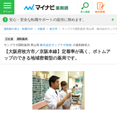
!
安心・安全な転職サポートの提供に努めます。
薬剤師の求人・転職TOP
大阪府
枚方市
サンプラザ調剤薬局 男山局 株式会社サンプ
正社員
調剤薬局
サンプラザ調剤薬局 男山局
株式会社サンプラザ加地
の薬剤師求人
【大阪府枚方市／京阪本線】定着率が高く、ボトムア
ップのできる地域密着型の薬局です。