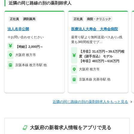
近隣の同じ路線の別の薬剤師求人
正社員
調剤薬局
正社員
病院・クリニック
法人名非公開
医療法人大寿会 大寿会病院
※お問い合わせください
最寄り駅より無料送迎バスあり♪残
業も3時間程度でプ…
【時給】2,000円～
【月収】31.0万円～39.5万円程
大阪府 枚方市
度（諸手当込） モデル
【年収】483万円～616万円
京阪本線 枚方市駅 他
大阪府 枚方市
京阪本線 光善寺駅 他
近隣の同じ路線の別の薬剤師求人をもっと見る
大阪府の新着求人情報をアプリで見る