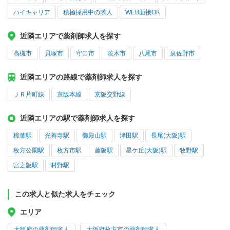
ハイキャリア
積極採用中の求人
WEB面接OK
近隣エリアで薬剤師求人を探す
高槻市
貝塚市
守口市
茨木市
八尾市
泉佐野市
近隣エリアの路線で薬剤師求人を探す
ＪＲ片町線
京阪本線
京阪交野線
近隣エリアの駅で薬剤師求人を探す
樟葉駅
光善寺駅
御殿山駅
津田駅
長尾(大阪)駅
枚方公園駅
枚方市駅
藤阪駅
星ケ丘(大阪)駅
牧野駅
宮之阪駅
村野駅
この求人と似た求人をチェック
エリア
大阪府の薬剤師求人
大阪府枚方市の薬剤師求人