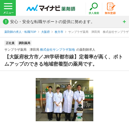
!
安心・安全な転職サポートの提供に努めます。
薬剤師の求人・転職TOP
大阪府
枚方市
サンプラザ薬局 津田局 株式会社サンプラザ
正社員
調剤薬局
サンプラザ薬局 津田局
株式会社サンプラザ加地
の薬剤師求人
【大阪府枚方市／JR学研都市線】定着率が高く、ボト
ムアップのできる地域密着型の薬局です。