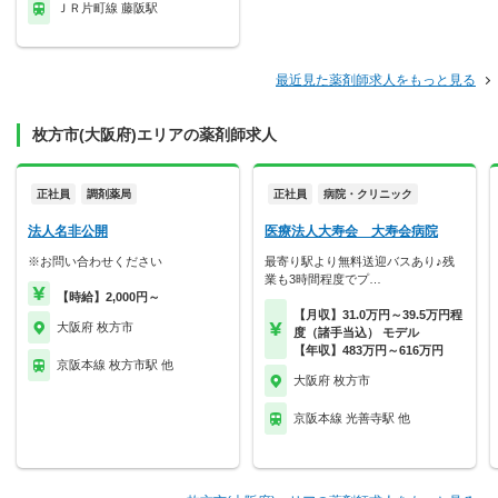
ＪＲ片町線 藤阪駅
最近見た薬剤師求人をもっと見る
枚方市(大阪府)エリアの薬剤師求人
正社員
調剤薬局
正社員
病院・クリニック
法人名非公開
医療法人大寿会 大寿会病院
※お問い合わせください
最寄り駅より無料送迎バスあり♪残
業も3時間程度でプ…
【時給】2,000円～
【月収】31.0万円～39.5万円程
大阪府 枚方市
度（諸手当込） モデル
【年収】483万円～616万円
京阪本線 枚方市駅 他
大阪府 枚方市
京阪本線 光善寺駅 他