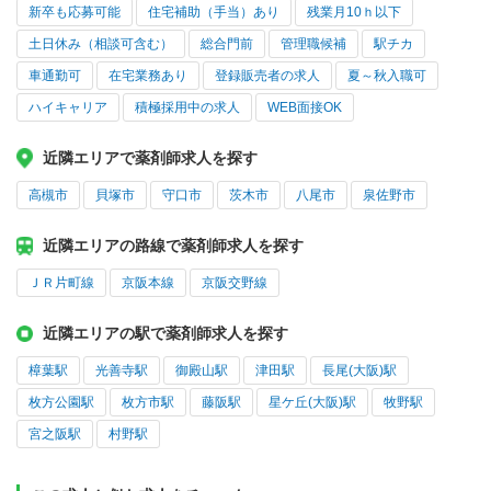
新卒も応募可能
住宅補助（手当）あり
残業月10ｈ以下
土日休み（相談可含む）
総合門前
管理職候補
駅チカ
車通勤可
在宅業務あり
登録販売者の求人
夏～秋入職可
ハイキャリア
積極採用中の求人
WEB面接OK
近隣エリアで薬剤師求人を探す
高槻市
貝塚市
守口市
茨木市
八尾市
泉佐野市
近隣エリアの路線で薬剤師求人を探す
ＪＲ片町線
京阪本線
京阪交野線
近隣エリアの駅で薬剤師求人を探す
樟葉駅
光善寺駅
御殿山駅
津田駅
長尾(大阪)駅
枚方公園駅
枚方市駅
藤阪駅
星ケ丘(大阪)駅
牧野駅
宮之阪駅
村野駅