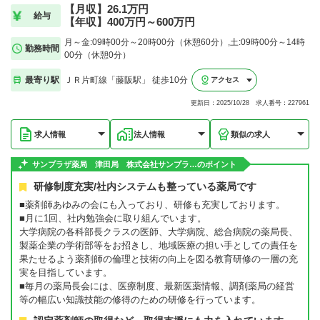
【月収】26.1万円
給与
【年収】400万円～600万円
月～金:09時00分～20時00分（休憩60分）,土:09時00分～14時
勤務時間
00分（休憩0分）
最寄り駅
ＪＲ片町線「藤阪駅」 徒歩10分
アクセス
更新日：2025/10/28 求人番号：227961
求人情報
法人情報
類似の求人
サンプラザ薬局 津田局 株式会社サンプラ…のポイント
研修制度充実/社内システムも整っている薬局です
■薬剤師あゆみの会にも入っており、研修も充実しております。
■月に1回、社内勉強会に取り組んでいます。
大学病院の各科部長クラスの医師、大学病院、総合病院の薬局長、
製薬企業の学術部等をお招きし、地域医療の担い手としての責任を
果たせるよう薬剤師の倫理と技術の向上を図る教育研修の一層の充
実を目指しています。
■毎月の薬局長会には、医療制度、最新医薬情報、調剤薬局の経営
等の幅広い知識技能の修得のための研修を行っています。