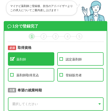
マイナビ薬剤師ご登録後、担当のアドバイザーより
この求人についてご案内差し上げます！
1分で登録完了
1
2
3
4
5
取得資格
必須
必須
薬剤師
認定薬剤師
薬剤師取得見込
登録販売者
取得予定年
希望の就業時期
必須
任意