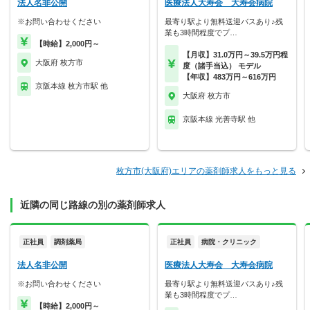
法人名非公開
医療法人大寿会 大寿会病院
※お問い合わせください
最寄り駅より無料送迎バスあり♪残
業も3時間程度でプ…
【時給】2,000円～
【月収】31.0万円～39.5万円程
大阪府 枚方市
度（諸手当込） モデル
【年収】483万円～616万円
京阪本線 枚方市駅 他
大阪府 枚方市
京阪本線 光善寺駅 他
枚方市(大阪府)エリアの薬剤師求人をもっと見る
近隣の同じ路線の別の薬剤師求人
正社員
調剤薬局
正社員
病院・クリニック
法人名非公開
医療法人大寿会 大寿会病院
※お問い合わせください
最寄り駅より無料送迎バスあり♪残
業も3時間程度でプ…
【時給】2,000円～