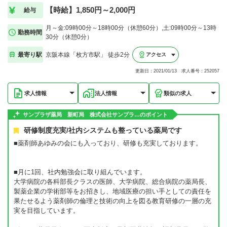
【時給】1,850円～2,000円
給与
月～金:09時00分～18時00分（休憩60分）,土:09時00分～13時
勤務時間
30分（休憩0分）
最寄り駅
京阪本線「枚方市駅」 徒歩2分
アクセス
更新日：2021/01/13 求人番号：252057
求人情報
法人情報
類似の求人
サンプラザ薬局 新町局 株式会社サンプラ…のポイント
研修制度充実/社内システムも整っている薬局です
■薬剤師あゆみの会にも入っており、研修も充実しております。
■月に1回、社内勉強会に取り組んでいます。
大学病院の各科部長クラスの医師、大学病院、総合病院の薬局長、
製薬企業の学術部等をお招きし、地域医療の担い手としての責任を
果たせるよう薬剤師の倫理と技術の向上を図る教育研修の一層の充
実を目指しています。