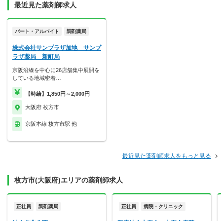
最近見た薬剤師求人
パート・アルバイト
調剤薬局
株式会社サンプラザ加地 サンプ
ラザ薬局 新町局
京阪沿線を中心に26店舗集中展開を
している地域密着…
【時給】1,850円～2,000円
大阪府 枚方市
京阪本線 枚方市駅 他
最近見た薬剤師求人をもっと見る
枚方市(大阪府)エリアの薬剤師求人
正社員
調剤薬局
正社員
病院・クリニック