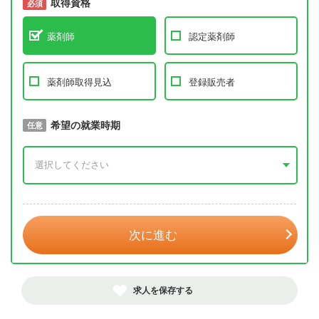
取得資格
必須
必須
薬剤師
認定薬剤師
薬剤師取得見込
登録販売者
取得予定年
希望の就業時期
必須
任意
年 3月
次に進む
求人を保存する