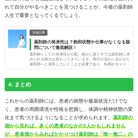
れて自分がやるべきことを見つけることが、今後の薬剤師
人生で重要となってくるでしょう。
関連記事
薬剤師の将来性は？飽和状態や仕事がなくなる疑
問について徹底解説！
薬剤師としての将来性が心配…確かに昔と今では薬剤師に求
められる能力は変わってきています。時代の流れに合わせた
薬剤師へと成長していくことが必要であり、転職がキャリア
形成のカギとなることも。一緒に薬剤師の将来について考え
てみましょう。
4. まとめ
これからの薬剤師には、患者の病態や服薬状況だけでな
く、患者の周囲環境や性格を把握し、体調や精神状態の変
化まで気づけるようになることが求められます。
薬剤師の
側から見れば、多くの患者のなかの1人かもしれません
が、患者側からみればかかりつけ薬剤師は「唯一無二」の