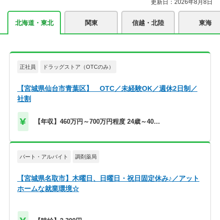
更新日：2026年8月8日
北海道・東北
関東
信越・北陸
東海
正社員
ドラッグストア（OTCのみ）
【宮城県仙台市青葉区】 OTC／未経験OK／週休2日制／
社割
【年収】460万円～700万円程度 24歳～40歳
モデル
パート・アルバイト
調剤薬局
【宮城県名取市】木曜日、日曜日・祝日固定休み♪／アット
ホームな就業環境☆