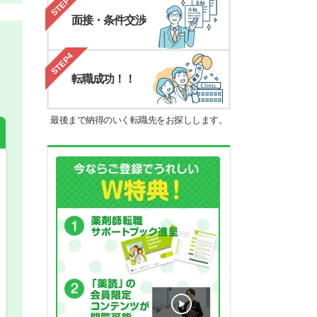
STEP3
面接・条件交渉
STEP4
転職成功！！
最後まで納得のいく転職先をお探しします。
希望の働き方
必須
正社員
パート(週4日～5日)