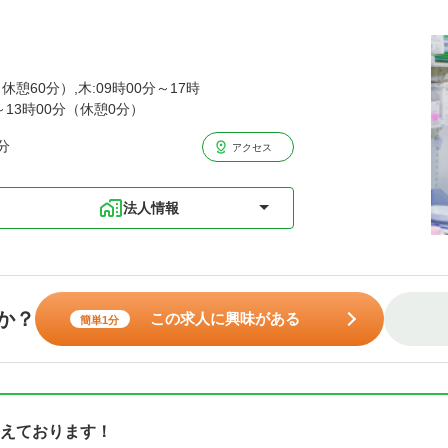
休憩60分）,木:09時00分～17時
分～13時00分（休憩0分）
分
アクセス
法人情報
か？
この求人に興味がある
簡単1分
えております！