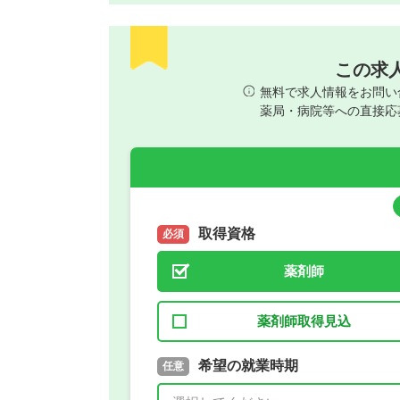
この求
無料で求人情報をお問い
薬局・病院等への直接応
取得資格
必須
薬剤師
薬剤師取得見込
取得予定年
希望の就業時期
必須
任意