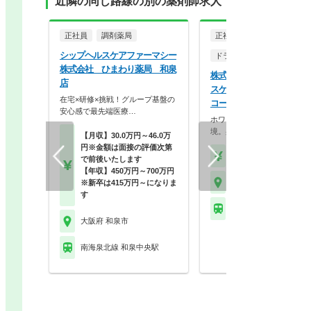
近隣の同じ路線の別の薬剤師求人
正社員
調剤薬局
正社員
シップヘルスケアファーマシー
ドラッグストア（調剤併設
株式会社 ひまわり薬局 和泉
株式会社ココカラファイン
店
スケア ココカラファイン
在宅×研修×挑戦！グループ基盤の
コールいずみ店
安心感で最先端医療…
ホワイト500認定のクリーン
境。身だしなみの自…
【月収】30.0万円～46.0万
円※金額は面接の評価次第
【年収】430万円～56
で前後いたします
【年収】450万円～700万円
大阪府 和泉市
※新卒は415万円～になりま
す
南海泉北線 和泉中央駅
大阪府 和泉市
南海泉北線 和泉中央駅