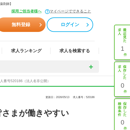
ビ薬剤師】
採用ご担当者様へ
マイページでできること
無料登録
ログイン
1
求人ランキング
求人を検索する
番号520186（法人名非公開）
0
更新日：2026/05/13
求人番号：520186
皆さまが働きやすい
0