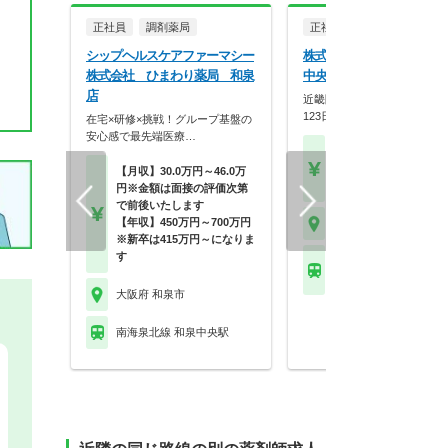
正社員
調剤薬局
正社員
調剤薬局
シップヘルスケアファーマシー
株式会社メディカルかる
株式会社 ひまわり薬局 和泉
中央薬局 和泉府中店
店
近畿圏に90店舗展開！年間休
123日×スギHD母…
在宅×研修×挑戦！グループ基盤の
安心感で最先端医療…
【月収】33.3万円～48.
円
【月収】30.0万円～46.0万
【年収】400万円～58
円※金額は面接の評価次第
で前後いたします
【年収】450万円～700万円
大阪府 和泉市
※新卒は415万円～になりま
す
ＪＲ阪和線(天王寺－和
和泉府中駅
大阪府 和泉市
南海泉北線 和泉中央駅