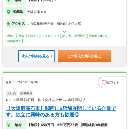
勤務地
大阪府 和泉市
アクセス
ＪＲ阪和線(天王寺－和歌山) 北信太駅
産休・育休取得実績有り
スキルアップ
駅チカ
車通勤可
店舗数30以上
積極採用中
求人の詳細を見る
この求人に興味がある
更新日：2025年10月28日
保存する
正社員
調剤薬局
レモン薬局 取石店 株式会社ネクサスの薬剤師求人
【大阪府高石市】関西に6店舗展開している企業で
す。独立に興味のある方も歓迎◎
給与
【年収】450万円～650万円27歳～調剤経験3年程度