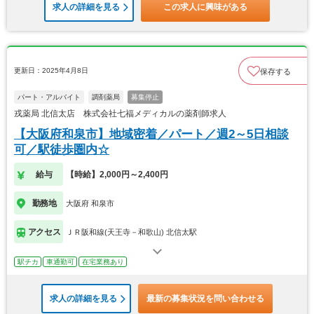
求人の詳細を見る
この求人に興味がある
更新日：2025年4月8日
保存する
パート・アルバイト
調剤薬局
募集停止
戎薬局 北信太店 株式会社七福メディカルの薬剤師求人
【大阪府和泉市】地域密着／パート／週2～5日相談
可／駅徒歩圏内☆
給与
【時給】2,000円～2,400円
勤務地
大阪府 和泉市
アクセス
ＪＲ阪和線(天王寺－和歌山) 北信太駅
駅チカ
車通勤可
在宅業務あり
求人の詳細を見る
最新の募集状況を問い合わせる