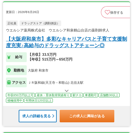
更新日：2026年6月26日
保存する
正社員
ドラッグストア（調剤併設）
ウエルシア薬局株式会社 ウエルシア和泉鶴山台店の薬剤師求人
【大阪府和泉市】多彩なキャリアパスと子育て支援制
度充実♪高給与のドラッグストアチェーン◎
【月収】33.5万円
給与
【年収】515万円～650万円
勤務地
大阪府 和泉市
アクセス
ＪＲ阪和線(天王寺－和歌山) 北信太駅
年収650万円以上可
産休・育休取得実績有り
駅チカ
車通勤可
店舗数30以上
積極採用中
年間休日120日以上
求人の詳細を見る
この求人に興味がある