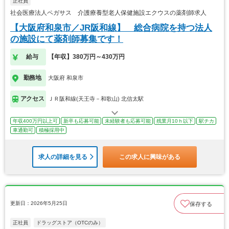
正社員
社会医療法人ペガサス 介護療養型老人保健施設エクウスの薬剤師求人
【大阪府和泉市／JR阪和線】 総合病院を持つ法人
の施設にて薬剤師募集です！
給与
【年収】380万円～430万円
勤務地
大阪府 和泉市
アクセス
ＪＲ阪和線(天王寺－和歌山) 北信太駅
年収400万円以上可
新卒も応募可能
未経験者も応募可能
残業月10ｈ以下
駅チカ
車通勤可
積極採用中
求人の詳細を見る
この求人に興味がある
更新日：2026年5月25日
保存する
正社員
ドラッグストア（OTCのみ）