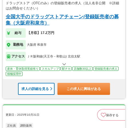
ドラッグストア（OTCのみ）の登録販売者の求人（法人名非公開 ※詳細
はお問合せください）
全国大手のドラッグストアチェーン/登録販売者の募
集（大阪府和泉市）
給与
【月収】17.2万円
勤務地
大阪府 和泉市
アクセス
ＪＲ阪和線(天王寺－和歌山) 北信太駅
産休・育休取得実績有り
スキルアップ
駅チカ
店舗数30以上
登録販売者の求人
積極採用中
求人の詳細を見る
この求人に興味がある
更新日：2025年10月31日
保存する
正社員
調剤薬局