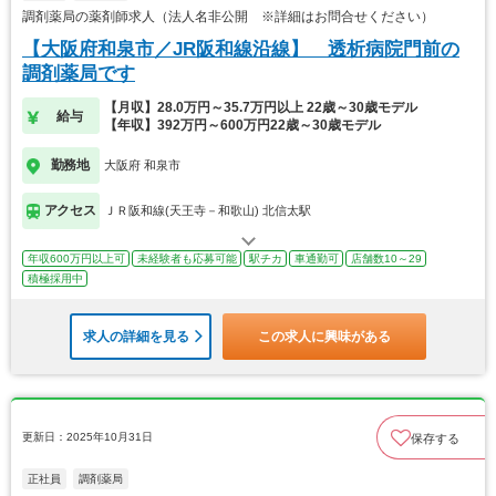
調剤薬局の薬剤師求人（法人名非公開 ※詳細はお問合せください）
【大阪府和泉市／JR阪和線沿線】 透析病院門前の
調剤薬局です
【月収】28.0万円～35.7万円以上 22歳～30歳モデル
給与
【年収】392万円～600万円22歳～30歳モデル
勤務地
大阪府 和泉市
アクセス
ＪＲ阪和線(天王寺－和歌山) 北信太駅
年収600万円以上可
未経験者も応募可能
駅チカ
車通勤可
店舗数10～29
積極採用中
求人の詳細を見る
この求人に興味がある
更新日：2025年10月31日
保存する
正社員
調剤薬局