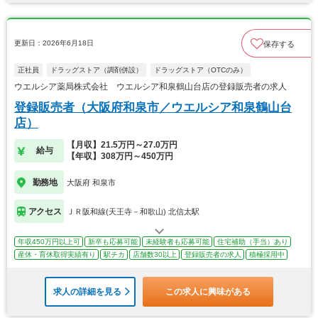
更新日：2026年6月18日
保存する
正社員
ドラッグストア（調剤併設）
ドラッグストア（OTCのみ）
ウエルシア薬局株式会社 ウエルシア和泉鶴山台店の登録販売者の求人
登録販売者（大阪府和泉市／ウエルシア和泉鶴山台
店）
【月収】21.5万円～27.0万円
給与
【年収】308万円～450万円
勤務地
大阪府 和泉市
アクセス
ＪＲ阪和線(天王寺－和歌山) 北信太駅
年収450万円以上可
新卒も応募可能
未経験者も応募可能
住宅補助（手当）あり
産休・育休取得実績有り
駅チカ
店舗数30以上
登録販売者の求人
積極採用中
求人の詳細を見る
この求人に興味がある