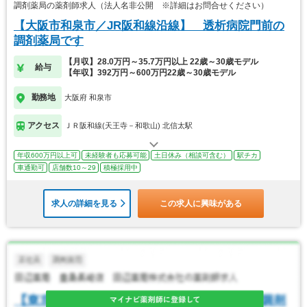
調剤薬局の薬剤師求人（法人名非公開 ※詳細はお問合せください）
【大阪市和泉市／JR阪和線沿線】 透析病院門前の
調剤薬局です
【月収】28.0万円～35.7万円以上 22歳～30歳モデル
給与
【年収】392万円～600万円22歳～30歳モデル
勤務地
大阪府 和泉市
アクセス
ＪＲ阪和線(天王寺－和歌山) 北信太駅
年収600万円以上可
未経験者も応募可能
土日休み（相談可含む）
駅チカ
車通勤可
店舗数10～29
積極採用中
求人の詳細を見る
この求人に興味がある