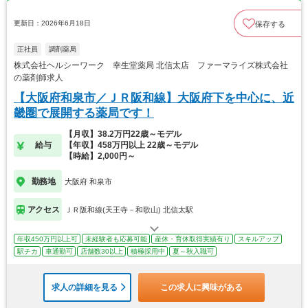
更新日：2026年6月18日
保存する
正社員
調剤薬局
株式会社ヘルシーワーク 幸生堂薬局 北信太店 ファーマライズ株式会社
の薬剤師求人
【大阪府和泉市／ＪＲ阪和線】大阪府下を中心に、近
畿圏で展開する薬局です！
【月収】38.2万円22歳～モデル
給与
【年収】458万円以上 22歳～モデル
【時給】2,000円～
勤務地
大阪府 和泉市
アクセス
ＪＲ阪和線(天王寺－和歌山) 北信太駅
年収450万円以上可
未経験者も応募可能
産休・育休取得実績有り
スキルアップ
駅チカ
車通勤可
店舗数30以上
積極採用中
夏～秋入職可
求人の詳細を見る
この求人に興味がある