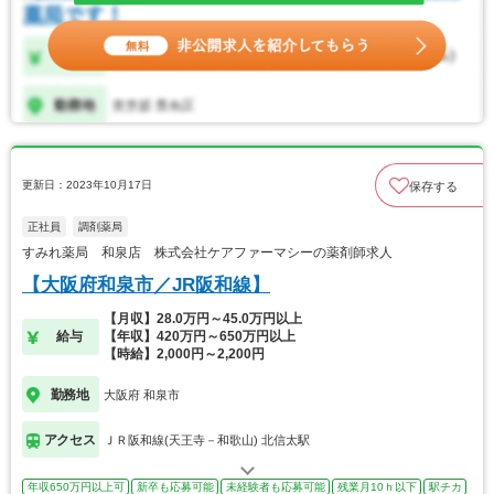
更新日：2023年10月17日
保存する
正社員
調剤薬局
すみれ薬局 和泉店 株式会社ケアファーマシーの薬剤師求人
【大阪府和泉市／JR阪和線】
【月収】28.0万円～45.0万円以上
給与
【年収】420万円～650万円以上
【時給】2,000円～2,200円
勤務地
大阪府 和泉市
アクセス
ＪＲ阪和線(天王寺－和歌山) 北信太駅
年収650万円以上可
新卒も応募可能
未経験者も応募可能
残業月10ｈ以下
駅チカ