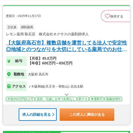
更新日：2025年11月17日
保存する
正社員
調剤薬局
レモン薬局 取石店 株式会社ネクサスの薬剤師求人
【大阪府高石市】複数店舗を運営してる法人で安定性
◎地域とのつながりを大切にしている薬局でのお仕事
です
【月収】45.0万円
給与
【年収】600万円～650万円
勤務地
大阪府 高石市
アクセス
ＪＲ阪和線(天王寺－和歌山) 北信太駅
年収650万円以上可
原則、引越しを伴う転勤なし
駅チカ
車通勤可
積極採用中
求人の詳細を見る
この求人に興味がある