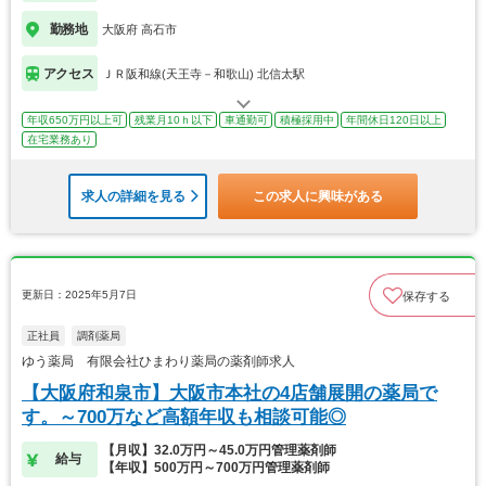
勤務地
大阪府 高石市
アクセス
ＪＲ阪和線(天王寺－和歌山) 北信太駅
年収650万円以上可
残業月10ｈ以下
車通勤可
積極採用中
年間休日120日以上
在宅業務あり
求人の詳細を見る
この求人に興味がある
更新日：2025年5月7日
保存する
正社員
調剤薬局
ゆう薬局 有限会社ひまわり薬局の薬剤師求人
【大阪府和泉市】大阪市本社の4店舗展開の薬局で
す。～700万など高額年収も相談可能◎
【月収】32.0万円～45.0万円管理薬剤師
給与
【年収】500万円～700万円管理薬剤師