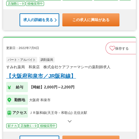
店舗数1～9
積極採用中
求人の詳細を見る
この求人に興味がある
更新日：2022年7月6日
保存する
パート・アルバイト
調剤薬局
すみれ薬局 和泉店 株式会社ケアファーマシーの薬剤師求人
【大阪府和泉市／JR阪和線】
給与
【時給】2,000円～2,200円
勤務地
大阪府 和泉市
アクセス
ＪＲ阪和線(天王寺－和歌山) 北信太駅
駅チカ
店舗数1～9
積極採用中