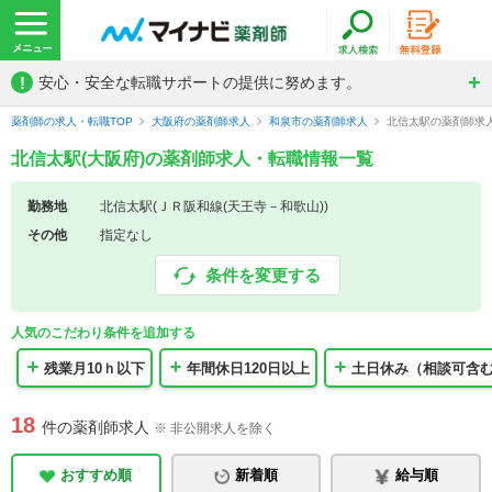
!
安心・安全な転職サポートの提供に努めます。
薬剤師の求人・転職TOP
大阪府の薬剤師求人
和泉市の薬剤師求人
北信太駅の薬剤師求
北信太駅(大阪府)の薬剤師求人・転職情報一覧
勤務地
北信太駅(ＪＲ阪和線(天王寺－和歌山))
その他
指定なし
条件を変更する
人気のこだわり条件を追加する
残業月10ｈ以下
年間休日120日以上
土日休み（相談可含
18
件の薬剤師求人
※ 非公開求人を除く
おすすめ順
新着順
給与順