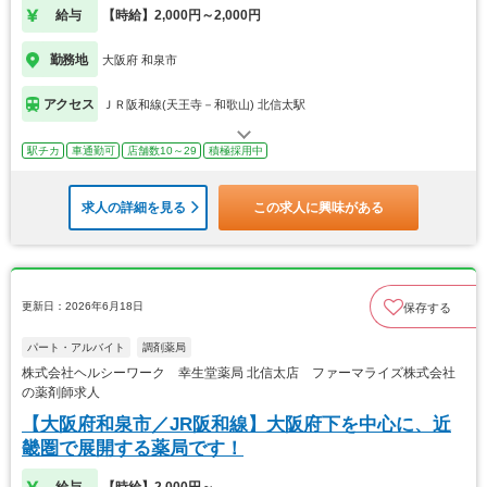
給与
【時給】2,000円～2,000円
勤務地
大阪府 和泉市
アクセス
ＪＲ阪和線(天王寺－和歌山) 北信太駅
駅チカ
車通勤可
店舗数10～29
積極採用中
求人の詳細を見る
この求人に興味がある
更新日：2026年6月18日
保存する
パート・アルバイト
調剤薬局
株式会社ヘルシーワーク 幸生堂薬局 北信太店 ファーマライズ株式会社
の薬剤師求人
【大阪府和泉市／JR阪和線】大阪府下を中心に、近
畿圏で展開する薬局です！
給与
【時給】2,000円～