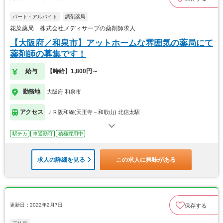
パート・アルバイト
調剤薬局
花菜薬局 株式会社メディサーブの薬剤師求人
【大阪府／和泉市】アットホームな雰囲気の薬局にて
薬剤師の募集です！
給与
【時給】1,800円～
勤務地
大阪府 和泉市
アクセス
ＪＲ阪和線(天王寺－和歌山) 北信太駅
駅チカ
車通勤可
積極採用中
求人の詳細を見る
この求人に興味がある
更新日：2022年2月7日
保存する