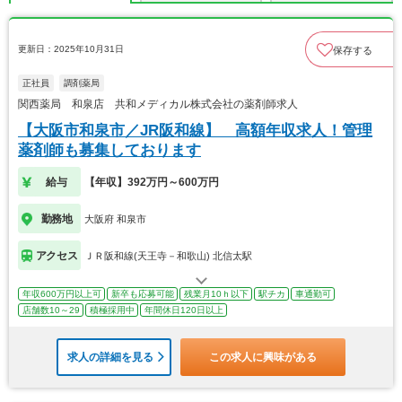
更新日：2025年10月31日
保存する
正社員
調剤薬局
関西薬局 和泉店 共和メディカル株式会社の薬剤師求人
【大阪市和泉市／JR阪和線】 高額年収求人！管理
薬剤師も募集しております
給与
【年収】392万円～600万円
勤務地
大阪府 和泉市
アクセス
ＪＲ阪和線(天王寺－和歌山) 北信太駅
年収600万円以上可
新卒も応募可能
残業月10ｈ以下
駅チカ
車通勤可
店舗数10～29
積極採用中
年間休日120日以上
求人の詳細を見る
この求人に興味がある