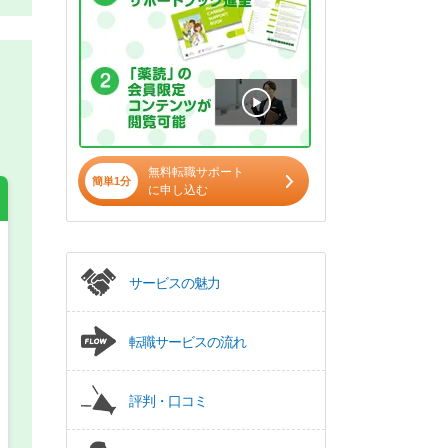
無料転職サポート
簡単1分
に申し込む
希望の働き方
必須
サービスの魅力
正社員
転職サービスの流れ
パート(週4日～5日)
評判・口コミ