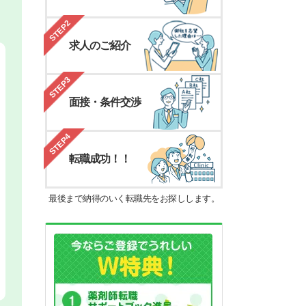
STEP2
求人のご紹介
STEP3
面接・条件交渉
STEP4
転職成功！！
最後まで納得のいく転職先をお探しします。