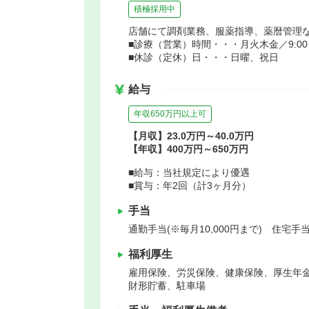
積極採用中
店舗にて調剤業務、服薬指導、薬暦管理
■診療（営業）時間・・・月火木金／9:00～18
■休診（定休）日・・・日曜、祝日
給与
年収650万円以上可
【月収】23.0万円～40.0万円
【年収】400万円～650万円
■給与：当社規定により優遇
■賞与：年2回（計3ヶ月分）
手当
通勤手当(※毎月10,000円まで) 住宅手
福利厚生
雇用保険、労災保険、健康保険、厚生年
財形貯蓄、駐車場