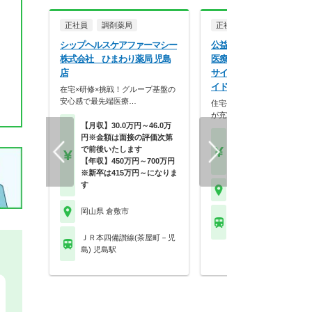
正社員
調剤薬局
正社員
病院・クリニッ
シップヘルスケアファーマシー
公益財団法人大原記念倉敷
株式会社 ひまわり薬局 児島
医療機構 倉敷中央病院リ
店
サイド 倉敷中央病院リバ
イド
在宅×研修×挑戦！グループ基盤の
安心感で最先端医療…
住宅手当や職員食堂など福利
が充実している病院求…
【月収】30.0万円～46.0万
円※金額は面接の評価次第
【月収】20.0万円～22.
で前後いたします
円★経験により優遇
【年収】450万円～700万円
【年収】360万円～38
※新卒は415万円～になりま
す
岡山県 倉敷市
岡山県 倉敷市
ＪＲ山陽本線(神戸－門
倉敷駅 他
ＪＲ本四備讃線(茶屋町－児
島) 児島駅