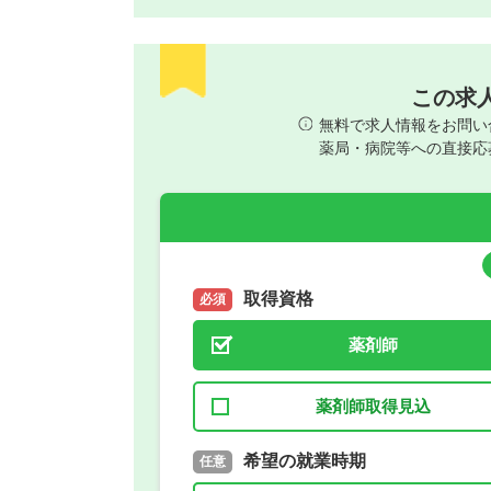
この求
無料で求人情報をお問い
薬局・病院等への直接応
取得資格
必須
薬剤師
薬剤師取得見込
取得予定年
希望の就業時期
必須
任意