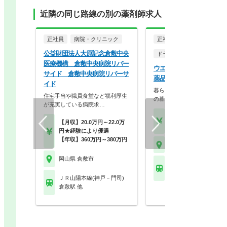
近隣の同じ路線の別の薬剤師求人
正社員
病院・クリニック
正社員
公益財団法人大原記念倉敷中央
ドラッグストア（調剤併設
医療機構 倉敷中央病院リバー
ウエルシア薬局株式会社 
サイド 倉敷中央病院リバーサ
薬品倉敷新田店
イド
暮らしを支える仕事だから、
住宅手当や職員食堂など福利厚生
の暮らしも大切に。業…
が充実している病院求…
【月収】33.5万円
【月収】20.0万円～22.0万
【年収】515万円～65
円★経験により優遇
【年収】360万円～380万円
岡山県 倉敷市
岡山県 倉敷市
ＪＲ山陽本線(神戸－門
倉敷駅 他
ＪＲ山陽本線(神戸－門司)
倉敷駅 他