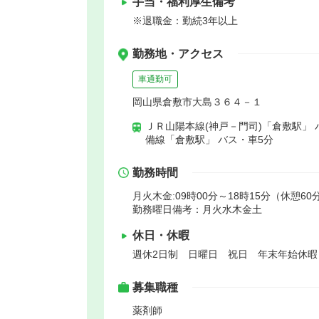
手当・福利厚生備考
※退職金：勤続3年以上
勤務地・アクセス
車通勤可
岡山県倉敷市大島３６４－１
ＪＲ山陽本線(神戸－門司)「倉敷駅」 
備線「倉敷駅」 バス・車5分
勤務時間
月火木金:09時00分～18時15分（休憩60
勤務曜日備考：月火水木金土
休日・休暇
週休2日制 日曜日 祝日 年末年始休
募集職種
薬剤師