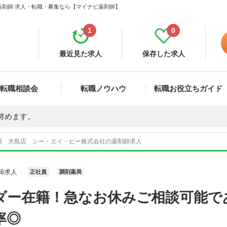
薬剤師 求人・転職・募集なら【マイナビ薬剤師】
1
0
最近見た求人
保存した求人
転職相談会
転職ノウハウ
転職お役立ちガイド
努めます。
局 大島店 シー・エイ・ピー株式会社の薬剤師求人
師求人
正社員
調剤薬局
ダー在籍！急なお休みご相談可能で
率◎