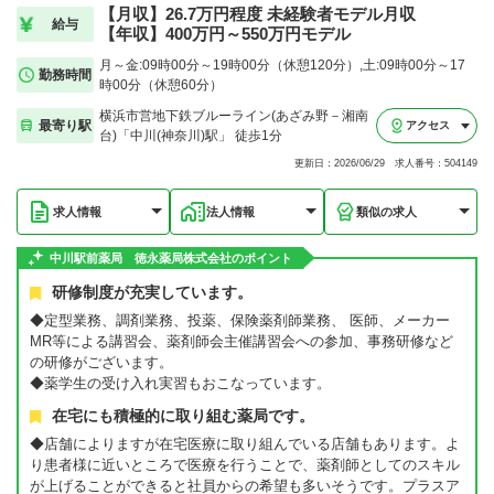
【月収】26.7万円程度 未経験者モデル月収
給与
【年収】400万円～550万円モデル
月～金:09時00分～19時00分（休憩120分）,土:09時00分～17
勤務時間
時00分（休憩60分）
横浜市営地下鉄ブルーライン(あざみ野－湘南
最寄り駅
アクセス
台)「中川(神奈川)駅」 徒歩1分
更新日：2026/06/29 求人番号：504149
求人情報
法人情報
類似の求人
中川駅前薬局 徳永薬局株式会社のポイント
研修制度が充実しています。
◆定型業務、調剤業務、投薬、保険薬剤師業務、 医師、メーカー
MR等による講習会、薬剤師会主催講習会への参加、事務研修など
の研修がございます。
◆薬学生の受け入れ実習もおこなっています。
在宅にも積極的に取り組む薬局です。
◆店舗によりますが在宅医療に取り組んでいる店舗もあります。よ
り患者様に近いところで医療を行うことで、薬剤師としてのスキル
が上げることができると社員からの希望も多いそうです。プラスア