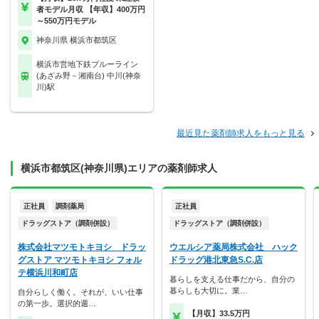
者モデル月収 【年収】400万円
～550万円モデル
神奈川県 横浜市都筑区
横浜市営地下鉄ブルーライン
(あざみ野－湘南台) 中川(神奈
川)駅
最近見た薬剤師求人をもっと見る
横浜市都筑区(神奈川県)エリアの薬剤師求人
正社員
調剤薬局
正社員
ドラッグストア（調剤併設）
ドラッグストア（調剤併設）
株式会社マツモトキヨシ ドラッ
ウエルシア薬局株式会社 ハック
グストア マツモトキヨシ フォル
ドラッグ港北東急S.C.店
テ横浜川和町店
暮らしを支える仕事だから、自分の
暮らしも大切に。業…
自分らしく働く。それが、いい仕事
の第一歩。選択的週…
【月収】33.5万円