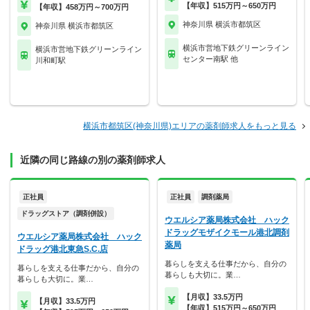
【年収】515万円～650万円
【年収】458万円～700万円
神奈川県 横浜市都筑区
神奈川県 横浜市都筑区
横浜市営地下鉄グリーンライン
横浜市営地下鉄グリーンライン
センター南駅 他
川和町駅
横浜市都筑区(神奈川県)エリアの薬剤師求人をもっと見る
近隣の同じ路線の別の薬剤師求人
正社員
正社員
調剤薬局
ドラッグストア（調剤併設）
ウエルシア薬局株式会社 ハック
ドラッグモザイクモール港北調剤
ウエルシア薬局株式会社 ハック
薬局
ドラッグ港北東急S.C.店
暮らしを支える仕事だから、自分の
暮らしを支える仕事だから、自分の
暮らしも大切に。業…
暮らしも大切に。業…
【月収】33.5万円
【月収】33.5万円
【年収】515万円～650万円