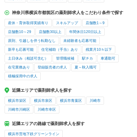
神奈川県横浜市都筑区の薬剤師求人をこだわり条件で探す
産休・育休取得実績有り
スキルアップ
店舗数1～9
店舗数10～29
店舗数30以上
年間休日120日以上
原則、引越しを伴う転勤なし
未経験者も応募可能
新卒も応募可能
住宅補助（手当）あり
残業月10ｈ以下
土日休み（相談可含む）
管理職候補
駅チカ
車通勤可
在宅業務あり
登録販売者の求人
夏～秋入職可
積極採用中の求人
近隣エリアで薬剤師求人を探す
横浜市栄区
横浜市泉区
横浜市青葉区
川崎市
川崎市川崎区
川崎市幸区
近隣エリアの路線で薬剤師求人を探す
横浜市営地下鉄グリーンライン