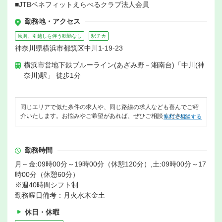
■JTBベネフィットえらべるクラブ法人会員
勤務地・アクセス
原則、引越しを伴う転勤なし
駅チカ
神奈川県横浜市都筑区中川1-19-23
横浜市営地下鉄ブルーライン(あざみ野－湘南台)「中川(神
奈川)駅」 徒歩1分
同じエリアで似た条件の求人や、同じ路線の求人なども喜んでご紹
介いたします。お悩みやご希望があれば、ぜひご相談ください。
無料で相談する
勤務時間
月～金:09時00分～19時00分（休憩120分）,土:09時00分～17
時00分（休憩60分）
※週40時間シフト制
勤務曜日備考：月火水木金土
休日・休暇