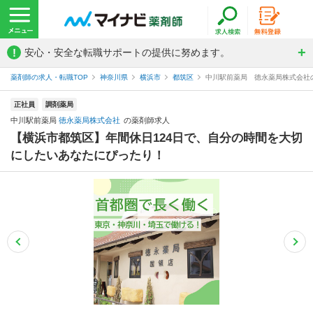
!
安心・安全な転職サポートの提供に努めます。
薬剤師の求人・転職TOP
神奈川県
横浜市
都筑区
中川駅前薬局 徳永薬局株式会社
正社員
調剤薬局
中川駅前薬局
徳永薬局株式会社
の薬剤師求人
【横浜市都筑区】年間休日124日で、自分の時間を大切
にしたいあなたにぴったり！