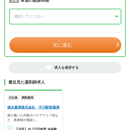
取得予定年
希望の就業時期
必須
任意
年 3月
次に進む
求人を保存する
最近見た薬剤師求人
正社員
調剤薬局
徳永薬局株式会社 中川駅前薬局
落ち着いた内装やバリアフリー化な
ど、患者様が相談し…
【月収】26.7万円程度 未経験