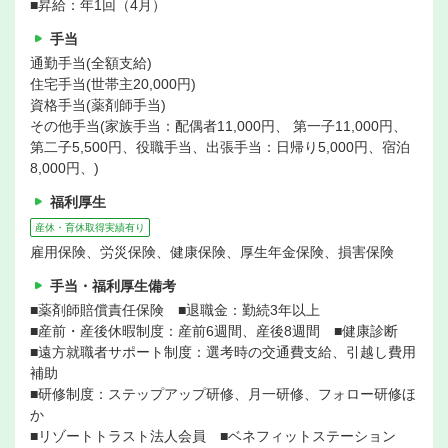
■昇給：年1回（4月）
手当
通勤手当(全額支給)
住宅手当(世帯主20,000円)
資格手当(薬剤師手当)
その他手当(家族手当：配偶者11,000円、 第一子11,000円、
第二子5,500円、役職手当、出張手当：日帰り5,000円、宿泊
8,000円、)
福利厚生
産休・育休取得実績有り
雇用保険、労災保険、健康保険、厚生年金保険、損害保険
手当・福利厚生備考
■薬剤師賠償責任保険 ■退職金：勤続3年以上
■産前・産後休暇制度：産前6週間、産後8週間 ■健康診断
■遠方就職者サポート制度：選考時の交通費支給、引越し費用
補助
■研修制度：ステップアップ研修、月一研修、フォロー研修ほ
か
■リゾートトラスト法人会員 ■ベネフィットステーション