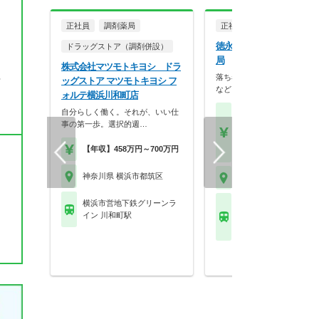
正社員
調剤薬局
正社員
調剤薬局
徳永薬局株式会社 中川駅
ドラッグストア（調剤併設）
局
株式会社マツモトキヨシ ドラ
落ち着いた内装やバリアフリ
帰
ッグストア マツモトキヨシ フ
など、患者様が相談し…
ォルテ横浜川和町店
自分らしく働く。それが、いい仕
【月収】26.7万円程度
事の第一歩。選択的週…
験者モデル月収
【年収】400万円～55
【年収】458万円～700万円
モデル
神奈川県 横浜市都筑区
神奈川県 横浜市都筑区
横浜市営地下鉄グリーンラ
横浜市営地下鉄ブルー
イン 川和町駅
ン(あざみ野－湘南台) 
(神奈川)駅