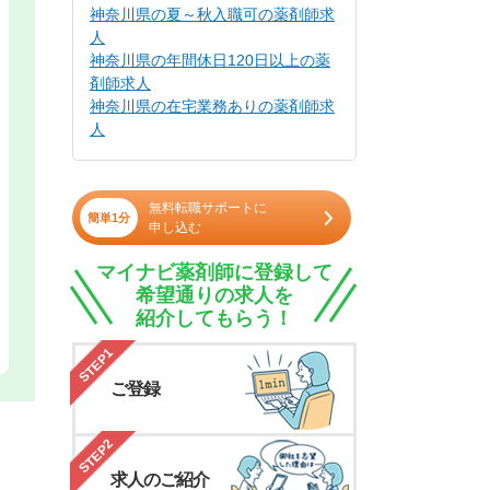
神奈川県の夏～秋入職可の薬剤師求
人
神奈川県の年間休日120日以上の薬
剤師求人
神奈川県の在宅業務ありの薬剤師求
人
無料転職サポートに
簡単1分
申し込む
マイナビ薬剤師に登録して
希望通りの求人を
紹介してもらう！
STEP1
ご登録
STEP2
求人のご紹介