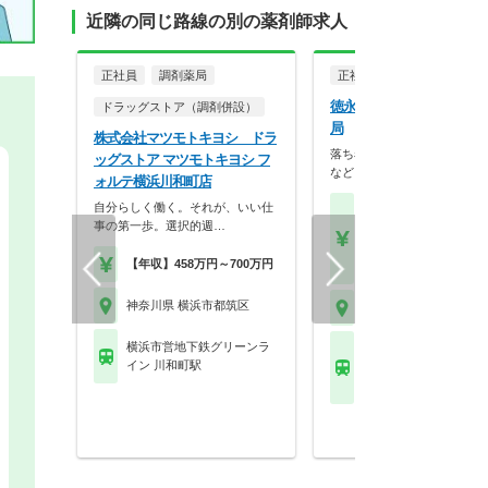
近隣の同じ路線の別の薬剤師求人
正社員
調剤薬局
正社員
調剤薬局
徳永薬局株式会社 中川駅
ドラッグストア（調剤併設）
局
株式会社マツモトキヨシ ドラ
落ち着いた内装やバリアフリ
ッグストア マツモトキヨシ フ
など、患者様が相談し…
ォルテ横浜川和町店
自分らしく働く。それが、いい仕
【月収】26.7万円程度
事の第一歩。選択的週…
験者モデル月収
【年収】400万円～55
【年収】458万円～700万円
モデル
神奈川県 横浜市都筑区
神奈川県 横浜市都筑区
横浜市営地下鉄グリーンラ
横浜市営地下鉄ブルー
イン 川和町駅
ン(あざみ野－湘南台) 
(神奈川)駅