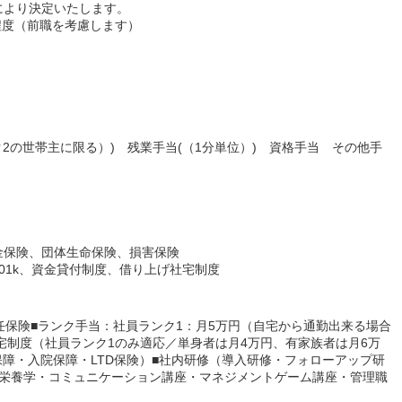
により決定いたします。
程度（前職を考慮します）
2の世帯主に限る）) 残業手当(（1分単位）) 資格手当 その他手
金保険、団体生命保険、損害保険
01k、資金貸付制度、借り上げ社宅制度
任保険■ランク手当：社員ランク1：月5万円（自宅から通勤出来る場合
社宅制度（社員ランク1のみ適応／単身者は月4万円、有家族者は月6万
保障・入院保障・LTD保険）■社内研修（導入研修・フォローアップ研
床栄養学・コミュニケーション講座・マネジメントゲーム講座・管理職