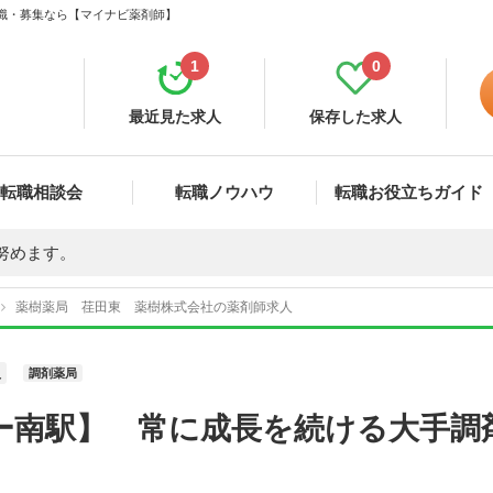
転職・募集なら【マイナビ薬剤師】
1
0
最近見た求人
保存した求人
転職相談会
転職ノウハウ
転職お役立ちガイド
努めます。
薬樹薬局 荏田東 薬樹株式会社の薬剤師求人
員
調剤薬局
ー南駅】 常に成長を続ける大手調