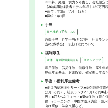
※年齢、経験、実力を考慮し、会社規定
【30歳調剤経験者モデル年収】450万円
■賞与：年2回（7月・12月）
■昇給：年1回
手当
住宅補助（手当）あり
通勤手当 住宅手当(月2万円（社員ランク
当(役職手当) 借上げ寮について
福利厚生
産休・育休取得実績有り
スキルアップ
雇用保険、労災保険、健康保険、厚生年
厚生年金基金、財形貯蓄、確定拠出年金4
手当・福利厚生備考
■多目的福利厚生サービス■薬剤師賠償責
は月3万円）、社員ランク2：月1万円■
円）■JTBベネフィット■団体保険（死亡
修・eラーニング・中医学臨床講座・臨
向け研修・学会支援など）