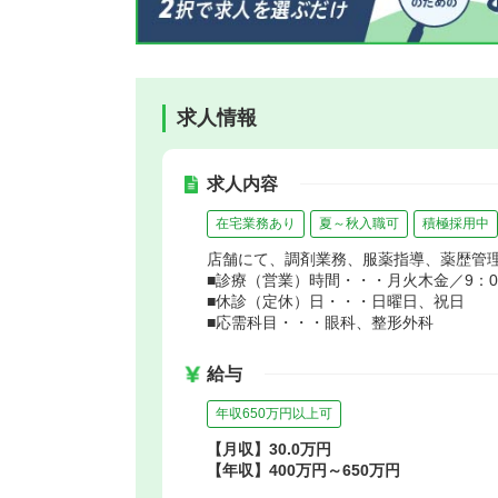
求人情報
求人内容
在宅業務あり
夏～秋入職可
積極採用中
店舗にて、調剤業務、服薬指導、薬歴管
■診療（営業）時間・・・月火木金／9：00～
■休診（定休）日・・・日曜日、祝日
■応需科目・・・眼科、整形外科
給与
年収650万円以上可
【月収】30.0万円
【年収】400万円～650万円