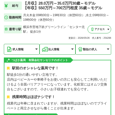
【月収】28.0万円～35.0万円30歳～モデル
給与
【年収】550万円～700万円程度 35歳～モデル
月火木金:09時00分～19時30分（休憩60分）,水土:09時00分～
勤務時間
19時00分（休憩60分）
横浜市営地下鉄グリーンライン「センター北
最寄り駅
アクセス
駅」 徒歩1分
更新日：2026/05/26 求人番号：254296
求人情報
法人情報
類似の求人
つばさ薬局 有限会社サンセリテのポイント
駅前のオシャレな薬局です！
駅徒歩1分の通いやすい立地です。
店内はベビーカーや車椅子をお使いの方にも安心してご利用いただ
けるよう全面バリアフリーになっています。化粧室にはオムツ交換
台もございますので、小さいお子様連れでも安心です。
残業時間はほぼナシです！
残業代は年棒に含まれていますが、残業時間はほぼないのでプライ
ベートと両立させながら働くことが出来ます。