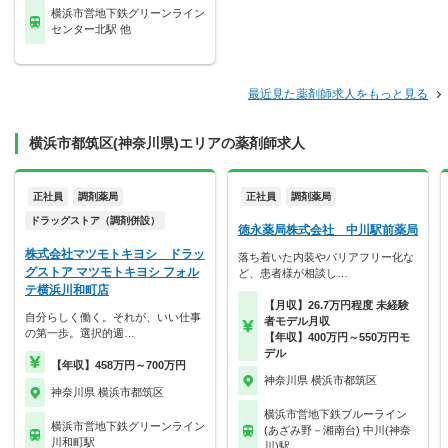
横浜市営地下鉄グリーンライン
センター北駅 他
最近見た薬剤師求人をもっと見る
横浜市都筑区(神奈川県)エリアの薬剤師求人
正社員
調剤薬局
正社員
調剤薬局
ドラッグストア（調剤併設）
徳永薬局株式会社 中川駅前薬局
株式会社マツモトキヨシ ドラッ
落ち着いた内装やバリアフリー化な
グストア マツモトキヨシ フォル
ど、患者様が相談し…
テ横浜川和町店
【月収】26.7万円程度 未経験
自分らしく働く。それが、いい仕事
者モデル月収
の第一歩。選択的週…
【年収】400万円～550万円モ
デル
【年収】458万円～700万円
神奈川県 横浜市都筑区
神奈川県 横浜市都筑区
横浜市営地下鉄ブルーライン
横浜市営地下鉄グリーンライン
(あざみ野－湘南台) 中川(神奈
川和町駅
川)駅