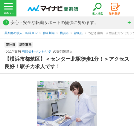
!
安心・安全な転職サポートの提供に努めます。
薬剤師の求人・転職TOP
神奈川県
横浜市
都筑区
つばさ薬局 有限会社サンセリテ
正社員
調剤薬局
つばさ薬局
有限会社サンセリテ
の薬剤師求人
【横浜市都筑区】＜センター北駅徒歩1分！＞アクセス
良好！駅チカ求人です！