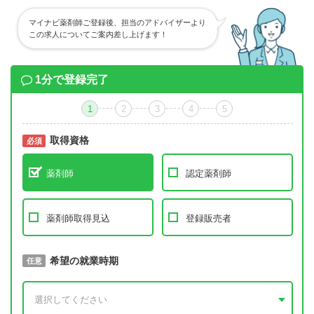
マイナビ薬剤師ご登録後、担当のアドバイザーより
この求人についてご案内差し上げます！
1分で登録完了
1
2
3
4
5
取得資格
必須
必須
薬剤師
認定薬剤師
薬剤師取得見込
登録販売者
取得予定年
希望の就業時期
必須
任意