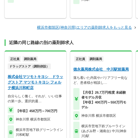
横浜市都筑区(神奈川県)エリアの薬剤師求人をもっと見る
近隣の同じ路線の別の薬剤師求人
正社員
調剤薬局
正社員
調剤薬局
ドラッグストア（調剤併設）
徳永薬局株式会社 中川駅前薬局
株式会社マツモトキヨシ ドラッ
落ち着いた内装やバリアフリー化な
グストア マツモトキヨシ フォル
ど、患者様が相談し…
テ横浜川和町店
【月収】26.7万円程度 未経験
自分らしく働く。それが、いい仕事
者モデル月収
の第一歩。選択的週…
【年収】400万円～550万円モ
デル
【年収】458万円～700万円
神奈川県 横浜市都筑区
神奈川県 横浜市都筑区
横浜市営地下鉄ブルーライン
横浜市営地下鉄グリーンライン
(あざみ野－湘南台) 中川(神奈
川和町駅
川)駅