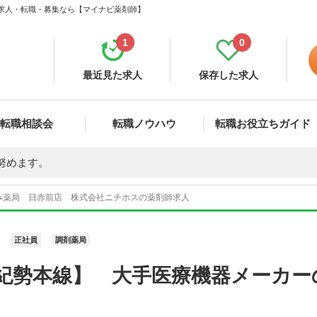
 求人・転職・募集なら【マイナビ薬剤師】
1
0
最近見た求人
保存した求人
転職相談会
転職ノウハウ
転職お役立ちガイド
努めます。
み薬局 日赤前店 株式会社ニチホスの薬剤師求人
正社員
調剤薬局
R紀勢本線】 大手医療機器メーカー