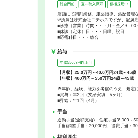
総合門前
夏～秋入職可
積極採用中
店舗にて調剤業務、服薬指導、薬歴管理
※所属は株式会社ニチホスですが、配属
■診療（営業）時間・・・月～金／9：00～1
■休診（定休）日・・・日曜、祝日
■応需科目・・・総合
給与
年収550万円以上可
【月収】25.0万円～40.0万円24歳～45歳
【年収】400万円～550万円24歳～45歳
※年齢、経験、能力を考慮のうえ、規定
■賞与：年2回（支給実績 5ヶ月）
■昇給：年1回（4月）
手当
通勤手当(全額支給) 住宅手当(8,000～50
手当(調整手当：20,000円、役職手当：30,
福利厚生