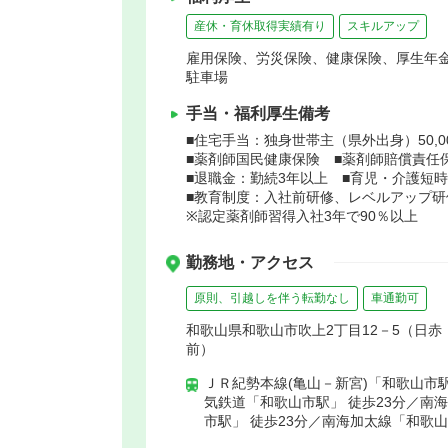
産休・育休取得実績有り
スキルアップ
雇用保険、労災保険、健康保険、厚生年
駐車場
手当・福利厚生備考
■住宅手当：独身世帯主（県外出身）50,00
■薬剤師国民健康保険 ■薬剤師賠償責任
■退職金：勤続3年以上 ■育児・介護短
■教育制度：入社前研修、レベルアップ
※認定薬剤師習得入社3年で90％以上
勤務地・アクセス
原則、引越しを伴う転勤なし
車通勤可
和歌山県和歌山市吹上2丁目12－5（日
前）
ＪＲ紀勢本線(亀山－新宮)「和歌山市駅
気鉄道「和歌山市駅」 徒歩23分／南
市駅」 徒歩23分／南海加太線「和歌山