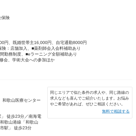
金保険
0円、既婚世帯主16,000円、自宅通勤8000円
保険：店舗加入、■薬剤師会入会料補助あり
時間勤務制度、■eラーニング全額補助あり
研修会、学術大会への参加ほか
同じエリアで似た条件の求人や、同じ路線の
求人なども喜んでご紹介いたします。お悩み
赤 和歌山医療センター
やご希望があれば、ぜひご相談ください。
無料で相談する
」 徒歩23分／南海電
海和歌山港線「和歌山
市駅」 徒歩23分