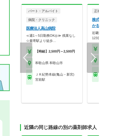
パート・アルバイト
正社員
調剤薬局
株式会社メディカルかる
病院・クリニック
かるがも薬局 和歌山店
医療法人高山病院
近畿圏に90店舗展開！年間休
≪週1～5日勤務OK◎≫ 残業なし
123日×スギHD母…
☆最寄駅より徒歩…
【年収】420万円～58
【時給】2,500円～2,500円
和歌山県 和歌山市
和歌山県 和歌山市
ＪＲ紀勢本線(亀山－新
ＪＲ紀勢本線(亀山－新宮)
和歌山駅 他
宮前駅
近隣の同じ路線の別の薬剤師求人