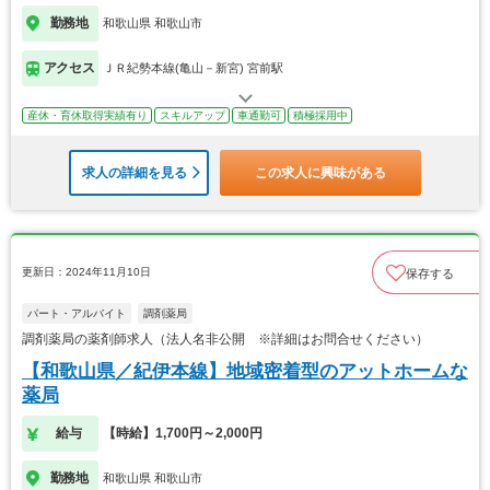
勤務地
和歌山県 和歌山市
アクセス
ＪＲ紀勢本線(亀山－新宮) 宮前駅
産休・育休取得実績有り
スキルアップ
車通勤可
積極採用中
求人の詳細を見る
この求人に興味がある
更新日：2024年11月10日
保存する
パート・アルバイト
調剤薬局
調剤薬局の薬剤師求人（法人名非公開 ※詳細はお問合せください）
【和歌山県／紀伊本線】地域密着型のアットホームな
薬局
給与
【時給】1,700円～2,000円
勤務地
和歌山県 和歌山市