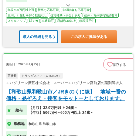
年収600万円以上可
新卒も応募可能
未経験者も応募可能
原則、引越しを伴う転勤なし
住宅補助（手当）あり
産休・育休取得実績有り
スキルアップ
駅チカ
車通勤可
店舗数30以上
積極採用中
求人の詳細を見る
この求人に興味がある
更新日：2026年1月15日
保存する
正社員
ドラッグストア（OTCのみ）
エバグリーン廣甚株式会社 スーパーエバグリーン宮前店の薬剤師求人
【和歌山県和歌山市／JRきのくに線】 地域一番の
価格・品ぞろえ・接客をモットーとしております。
【月収】32.0万円以上 24歳～
給与
【年収】506万円～600万円以上 24歳～
勤務地
和歌山県 和歌山市