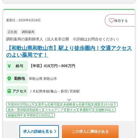
更新日：2026年6月18日
保存する
正社員
調剤薬局
調剤薬局の薬剤師求人（法人名非公開 ※詳細はお問合せください）
【和歌山県和歌山市】駅より徒歩圏内！交通アクセス
のよい薬局です！
給与
【年収】418万円～806万円
勤務地
和歌山県 和歌山市
アクセス
ＪＲ紀勢本線(亀山－新宮) 宮前駅
年収800万円以上可
新卒も応募可能
未経験者も応募可能
残業月10ｈ以下
産休・育休取得実績有り
スキルアップ
駅チカ
車通勤可
店舗数30以上
積極採用中
年間休日120日以上
求人の詳細を見る
この求人に興味がある