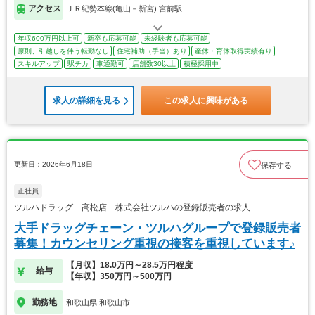
アクセス
ＪＲ紀勢本線(亀山－新宮) 宮前駅
年収600万円以上可
新卒も応募可能
未経験者も応募可能
原則、引越しを伴う転勤なし
住宅補助（手当）あり
産休・育休取得実績有り
スキルアップ
駅チカ
車通勤可
店舗数30以上
積極採用中
求人の詳細を見る
この求人に興味がある
更新日：2026年6月18日
保存する
正社員
ツルハドラッグ 高松店 株式会社ツルハの登録販売者の求人
大手ドラッグチェーン・ツルハグループで登録販売者
募集！カウンセリング重視の接客を重視しています♪
【月収】18.0万円～28.5万円程度
給与
【年収】350万円～500万円
勤務地
和歌山県 和歌山市