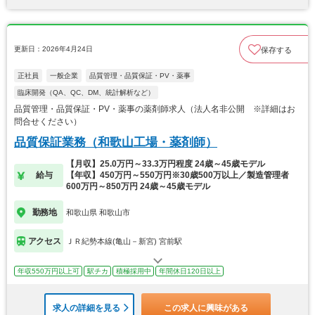
更新日：2026年4月24日
保存する
正社員
一般企業
品質管理・品質保証・PV・薬事
臨床開発（QA、QC、DM、統計解析など）
品質管理・品質保証・PV・薬事の薬剤師求人（法人名非公開 ※詳細はお
問合せください）
品質保証業務（和歌山工場・薬剤師）
【月収】25.0万円～33.3万円程度 24歳～45歳モデル
給与
【年収】450万円～550万円※30歳500万以上／製造管理者
600万円～850万円 24歳～45歳モデル
勤務地
和歌山県 和歌山市
アクセス
ＪＲ紀勢本線(亀山－新宮) 宮前駅
年収550万円以上可
駅チカ
積極採用中
年間休日120日以上
求人の詳細を見る
この求人に興味がある