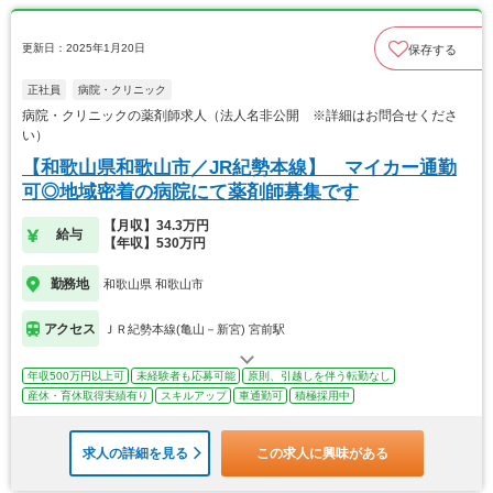
更新日：2025年1月20日
保存する
正社員
病院・クリニック
病院・クリニックの薬剤師求人（法人名非公開 ※詳細はお問合せくださ
い）
【和歌山県和歌山市／JR紀勢本線】 マイカー通勤
可◎地域密着の病院にて薬剤師募集です
【月収】34.3万円
給与
【年収】530万円
勤務地
和歌山県 和歌山市
アクセス
ＪＲ紀勢本線(亀山－新宮) 宮前駅
年収500万円以上可
未経験者も応募可能
原則、引越しを伴う転勤なし
産休・育休取得実績有り
スキルアップ
車通勤可
積極採用中
求人の詳細を見る
この求人に興味がある