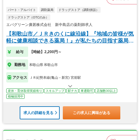
パート・アルバイト
調剤薬局
ドラッグストア（調剤併設）
ドラッグストア（OTCのみ）
エバグリーン廣甚株式会社 新中島店の薬剤師求人
【和歌山市／ＪＲきのくに線沿線】『地域の皆様が気
軽に健康相談できる薬局！』が私たちの目指す薬局で
す。
給与
【時給】2,200円～
勤務地
和歌山県 和歌山市
アクセス
ＪＲ紀勢本線(亀山－新宮) 宮前駅
産休・育休取得実績有り
スキルアップ
駅チカ
車通勤可
店舗数30以上
積極採用中
求人の詳細を見る
この求人に興味がある