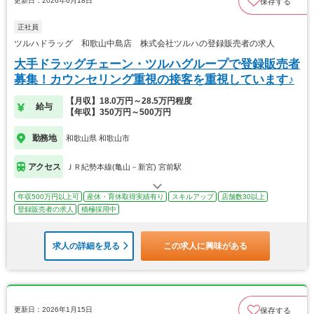
更新日：2026年6月18日
保存する
正社員
ツルハドラッグ 和歌山中島店 株式会社ツルハの登録販売者の求人
大手ドラッグチェーン・ツルハグループで登録販売者
募集！カウンセリング重視の接客を重視しています♪
【月収】18.0万円～28.5万円程度
給与
【年収】350万円～500万円
勤務地
和歌山県 和歌山市
アクセス
ＪＲ紀勢本線(亀山－新宮) 宮前駅
年収500万円以上可
産休・育休取得実績有り
スキルアップ
店舗数30以上
登録販売者の求人
積極採用中
求人の詳細を見る
この求人に興味がある
更新日：2026年1月15日
保存する