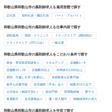
和歌山県和歌山市の薬剤師求人を雇用形態で探す
正社員
契約社員・嘱託社員
パート・アルバイト
和歌山県和歌山市の薬剤師求人を仕事内容で探す
調剤薬局
病院・クリニック
ドラッグストア（調剤併設）
ドラッグストア（OTCのみ）
一般企業
和歌山県和歌山市の薬剤師求人をこだわり条件で探す
産休・育休取得実績有り
スキルアップ
店舗数1～9
店舗数10～29
店舗数30以上
年間休日120日以上
原則、引越しを伴う転勤なし
未経験者も応募可能
新卒も応募可能
住宅補助（手当）あり
残業月10ｈ以下
土日休み（相談可含む）
総合門前
管理職候補
駅チカ
車通勤可
在宅業務あり
夏～秋入職可
積極採用中の求人
和歌山県和歌山市の薬剤師求人を年収で探す