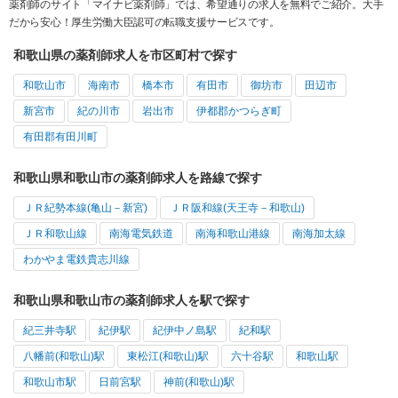
薬剤師のサイト「マイナビ薬剤師」では、希望通りの求人を無料でご紹介。大手
だから安心！厚生労働大臣認可の転職支援サービスです。
和歌山県の薬剤師求人を市区町村で探す
和歌山市
海南市
橋本市
有田市
御坊市
田辺市
新宮市
紀の川市
岩出市
伊都郡かつらぎ町
有田郡有田川町
和歌山県和歌山市の薬剤師求人を路線で探す
ＪＲ紀勢本線(亀山－新宮)
ＪＲ阪和線(天王寺－和歌山)
ＪＲ和歌山線
南海電気鉄道
南海和歌山港線
南海加太線
わかやま電鉄貴志川線
和歌山県和歌山市の薬剤師求人を駅で探す
紀三井寺駅
紀伊駅
紀伊中ノ島駅
紀和駅
八幡前(和歌山)駅
東松江(和歌山)駅
六十谷駅
和歌山駅
和歌山市駅
日前宮駅
神前(和歌山)駅