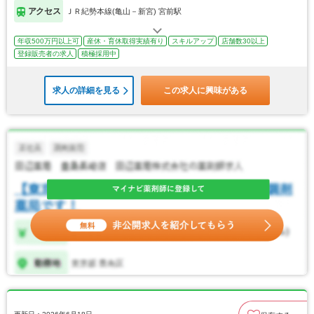
アクセス
ＪＲ紀勢本線(亀山－新宮) 宮前駅
年収500万円以上可
産休・育休取得実績有り
スキルアップ
店舗数30以上
登録販売者の求人
積極採用中
求人の詳細を見る
この求人に興味がある