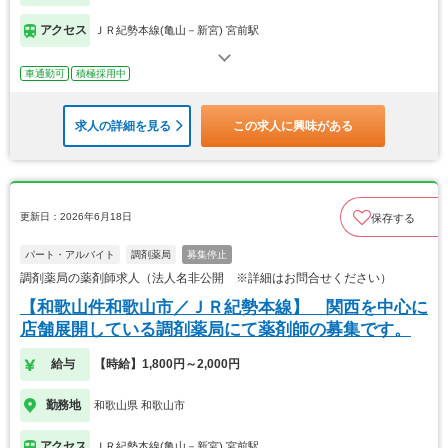
アクセス
ＪＲ紀勢本線(亀山－新宮) 宮前駅
車通勤可
積極採用中
求人の詳細を見る
この求人に興味がある
更新日：2026年6月18日
保存する
パート・アルバイト
調剤薬局
募集停止
調剤薬局の薬剤師求人（法人名非公開 ※詳細はお問合せください）
【和歌山件和歌山市／ＪＲ紀勢本線】 関西を中心に
店舗展開している調剤薬局にて薬剤師の募集です。
給与
【時給】1,800円～2,000円
勤務地
和歌山県 和歌山市
アクセス
ＪＲ紀勢本線(亀山－新宮) 宮前駅