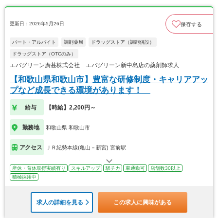
更新日：2026年5月26日
保存する
パート・アルバイト
調剤薬局
ドラッグストア（調剤併設）
ドラッグストア（OTCのみ）
エバグリーン廣甚株式会社 エバグリーン新中島店の薬剤師求人
【和歌山県和歌山市】豊富な研修制度・キャリアアッ
プなど成長できる環境があります！
給与
【時給】2,200円～
勤務地
和歌山県 和歌山市
アクセス
ＪＲ紀勢本線(亀山－新宮) 宮前駅
産休・育休取得実績有り
スキルアップ
駅チカ
車通勤可
店舗数30以上
積極採用中
求人の詳細を見る
この求人に興味がある