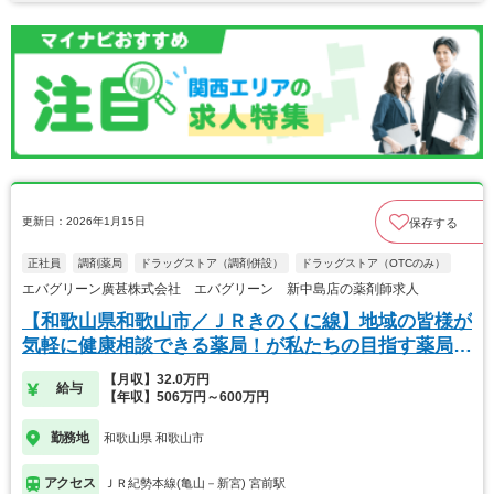
更新日：2026年1月15日
保存する
正社員
調剤薬局
ドラッグストア（調剤併設）
ドラッグストア（OTCのみ）
エバグリーン廣甚株式会社 エバグリーン 新中島店の薬剤師求人
【和歌山県和歌山市／ＪＲきのくに線】地域の皆様が
気軽に健康相談できる薬局！が私たちの目指す薬局で
す。
【月収】32.0万円
給与
【年収】506万円～600万円
勤務地
和歌山県 和歌山市
アクセス
ＪＲ紀勢本線(亀山－新宮) 宮前駅