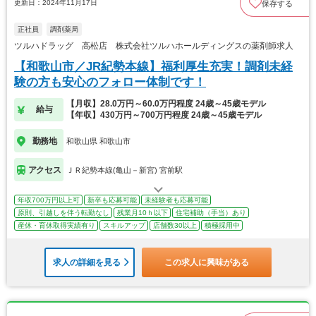
更新日：2024年11月17日
保存する
正社員
調剤薬局
ツルハドラッグ 高松店 株式会社ツルハホールディングスの薬剤師求人
【和歌山市／JR紀勢本線】福利厚生充実！調剤未経
験の方も安心のフォロー体制です！
【月収】28.0万円～60.0万円程度 24歳～45歳モデル
給与
【年収】430万円～700万円程度 24歳～45歳モデル
勤務地
和歌山県 和歌山市
アクセス
ＪＲ紀勢本線(亀山－新宮) 宮前駅
年収700万円以上可
新卒も応募可能
未経験者も応募可能
原則、引越しを伴う転勤なし
残業月10ｈ以下
住宅補助（手当）あり
産休・育休取得実績有り
スキルアップ
店舗数30以上
積極採用中
求人の詳細を見る
この求人に興味がある