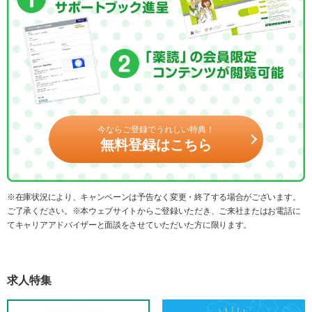
今ならご登録でうれしい特典！
無料登録はこちら
※在庫状況により、キャンペーンは予告なく変更・終了する場合がございます。
ご了承ください。※本ウェブサイトからご登録いただき、ご来社またはお電話に
てキャリアアドバイザーと面談をさせていただいた方に限ります。
求人特集