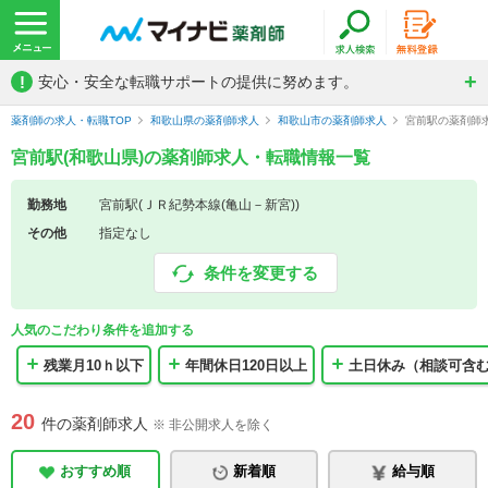
!
安心・安全な転職サポートの提供に努めます。
薬剤師の求人・転職TOP
和歌山県の薬剤師求人
和歌山市の薬剤師求人
宮前駅の薬剤師
宮前駅(和歌山県)の薬剤師求人・転職情報一覧
勤務地
宮前駅(ＪＲ紀勢本線(亀山－新宮))
その他
指定なし
条件を変更する
人気のこだわり条件を追加する
残業月10ｈ以下
年間休日120日以上
土日休み（相談可含
20
件の薬剤師求人
※ 非公開求人を除く
おすすめ順
新着順
給与順