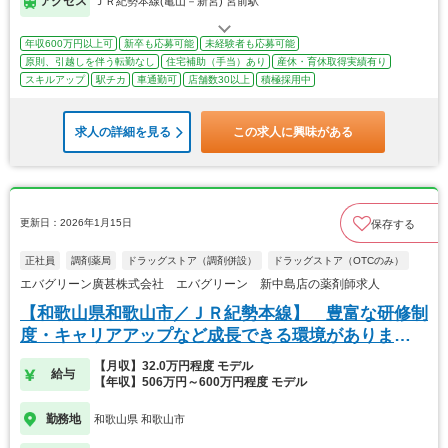
アクセス
ＪＲ紀勢本線(亀山－新宮) 宮前駅
年収600万円以上可
新卒も応募可能
未経験者も応募可能
原則、引越しを伴う転勤なし
住宅補助（手当）あり
産休・育休取得実績有り
スキルアップ
駅チカ
車通勤可
店舗数30以上
積極採用中
求人の詳細を見る
この求人に興味がある
更新日：2026年1月15日
保存する
正社員
調剤薬局
ドラッグストア（調剤併設）
ドラッグストア（OTCのみ）
エバグリーン廣甚株式会社 エバグリーン 新中島店の薬剤師求人
【和歌山県和歌山市／ＪＲ紀勢本線】 豊富な研修制
度・キャリアアップなど成長できる環境がありま
す！
【月収】32.0万円程度 モデル
給与
【年収】506万円～600万円程度 モデル
勤務地
和歌山県 和歌山市