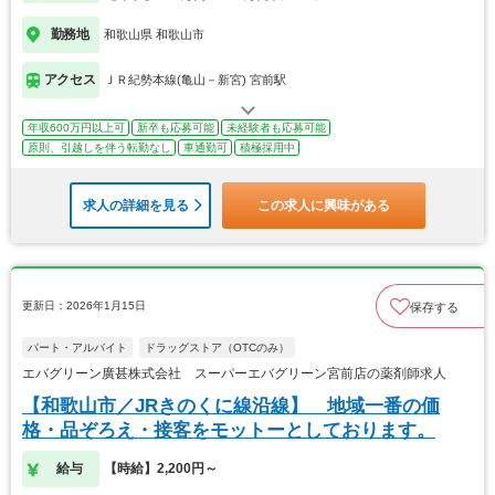
勤務地
和歌山県 和歌山市
アクセス
ＪＲ紀勢本線(亀山－新宮) 宮前駅
年収600万円以上可
新卒も応募可能
未経験者も応募可能
原則、引越しを伴う転勤なし
車通勤可
積極採用中
求人の詳細を見る
この求人に興味がある
更新日：2026年1月15日
保存する
パート・アルバイト
ドラッグストア（OTCのみ）
エバグリーン廣甚株式会社 スーパーエバグリーン宮前店の薬剤師求人
【和歌山市／JRきのくに線沿線】 地域一番の価
格・品ぞろえ・接客をモットーとしております。
給与
【時給】2,200円～