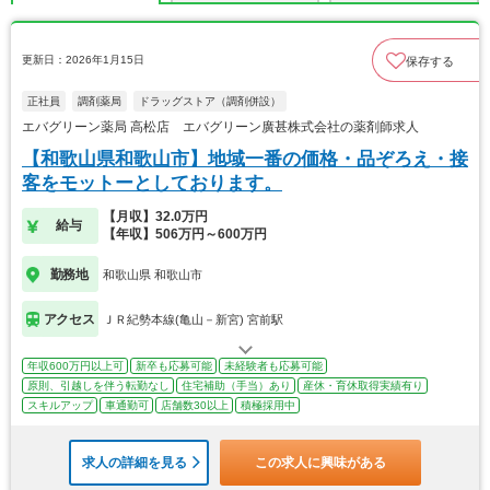
更新日：2026年1月15日
保存する
正社員
調剤薬局
ドラッグストア（調剤併設）
エバグリーン薬局 高松店 エバグリーン廣甚株式会社の薬剤師求人
【和歌山県和歌山市】地域一番の価格・品ぞろえ・接
客をモットーとしております。
【月収】32.0万円
給与
【年収】506万円～600万円
勤務地
和歌山県 和歌山市
アクセス
ＪＲ紀勢本線(亀山－新宮) 宮前駅
年収600万円以上可
新卒も応募可能
未経験者も応募可能
原則、引越しを伴う転勤なし
住宅補助（手当）あり
産休・育休取得実績有り
スキルアップ
車通勤可
店舗数30以上
積極採用中
求人の詳細を見る
この求人に興味がある