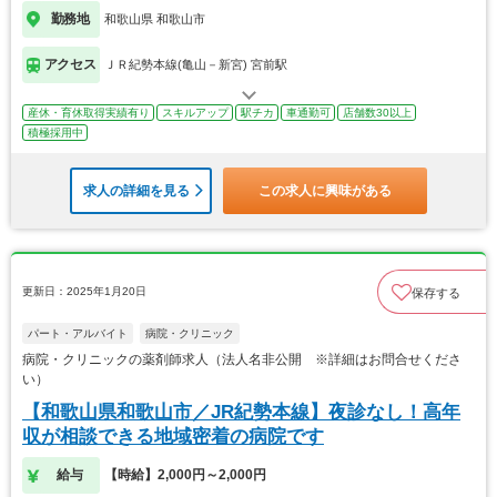
勤務地
和歌山県 和歌山市
アクセス
ＪＲ紀勢本線(亀山－新宮) 宮前駅
産休・育休取得実績有り
スキルアップ
駅チカ
車通勤可
店舗数30以上
積極採用中
求人の詳細を見る
この求人に興味がある
更新日：2025年1月20日
保存する
パート・アルバイト
病院・クリニック
病院・クリニックの薬剤師求人（法人名非公開 ※詳細はお問合せくださ
い）
【和歌山県和歌山市／JR紀勢本線】夜診なし！高年
収が相談できる地域密着の病院です
給与
【時給】2,000円～2,000円