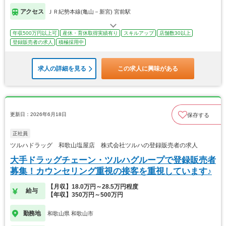
アクセス
ＪＲ紀勢本線(亀山－新宮) 宮前駅
年収500万円以上可
産休・育休取得実績有り
スキルアップ
店舗数30以上
登録販売者の求人
積極採用中
求人の詳細を見る
この求人に興味がある
更新日：2026年6月18日
保存する
正社員
ツルハドラッグ 和歌山塩屋店 株式会社ツルハの登録販売者の求人
大手ドラッグチェーン・ツルハグループで登録販売者
募集！カウンセリング重視の接客を重視しています♪
【月収】18.0万円～28.5万円程度
給与
【年収】350万円～500万円
勤務地
和歌山県 和歌山市