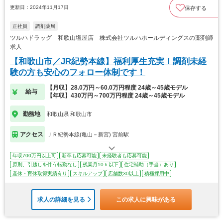
更新日：2024年11月17日
保存する
正社員
調剤薬局
ツルハドラッグ 和歌山塩屋店 株式会社ツルハホールディングスの薬剤師
求人
【和歌山市／JR紀勢本線】福利厚生充実！調剤未経
験の方も安心のフォロー体制です！
【月収】28.0万円～60.0万円程度 24歳～45歳モデル
給与
【年収】430万円～700万円程度 24歳～45歳モデル
勤務地
和歌山県 和歌山市
アクセス
ＪＲ紀勢本線(亀山－新宮) 宮前駅
年収700万円以上可
新卒も応募可能
未経験者も応募可能
原則、引越しを伴う転勤なし
残業月10ｈ以下
住宅補助（手当）あり
産休・育休取得実績有り
スキルアップ
店舗数30以上
積極採用中
求人の詳細を見る
この求人に興味がある