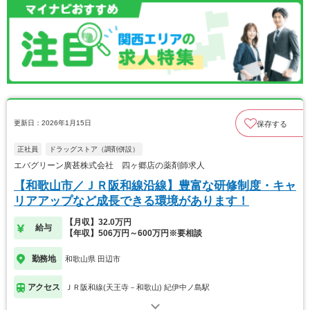
更新日：2026年1月15日
保存する
正社員
ドラッグストア（調剤併設）
エバグリーン廣甚株式会社 四ヶ郷店の薬剤師求人
【和歌山市／ＪＲ阪和線沿線】豊富な研修制度・キャ
リアアップなど成長できる環境があります！
【月収】32.0万円
給与
【年収】506万円～600万円※要相談
勤務地
和歌山県 田辺市
アクセス
ＪＲ阪和線(天王寺－和歌山) 紀伊中ノ島駅