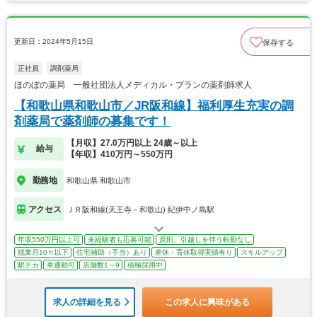
更新日：2024年5月15日
保存する
正社員
調剤薬局
ほのぼの薬局 一般社団法人メディカル・プランの薬剤師求人
【和歌山県和歌山市／JR阪和線】福利厚生充実の調
剤薬局で薬剤師の募集です！
【月収】27.0万円以上 24歳～以上
給与
【年収】410万円～550万円
勤務地
和歌山県 和歌山市
アクセス
ＪＲ阪和線(天王寺－和歌山) 紀伊中ノ島駅
年収550万円以上可
未経験者も応募可能
原則、引越しを伴う転勤なし
残業月10ｈ以下
住宅補助（手当）あり
産休・育休取得実績有り
スキルアップ
駅チカ
車通勤可
店舗数1～9
積極採用中
求人の詳細を見る
この求人に興味がある