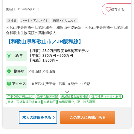
更新日：2026年5月26日
保存する
正社員
パート・アルバイト
病院・クリニック
和歌山中央医療生活協同組合 和歌山生協病院 和歌山中央医療生活協同組
合和歌山生協病院の薬剤師求人
【和歌山県和歌山市／JR阪和線】
【月収】25.0万円程度 6年制卒モデル
給与
【年収】370万円～500万円
【時給】1,800円～
勤務地
和歌山県 和歌山市
アクセス
ＪＲ阪和線(天王寺－和歌山) 紀伊中ノ島駅
年収500万円以上可
新卒も応募可能
未経験者も応募可能
住宅補助（手当）あり
産休・育休取得実績有り
車通勤可
積極採用中
夏～秋入職可
求人の詳細を見る
この求人に興味がある