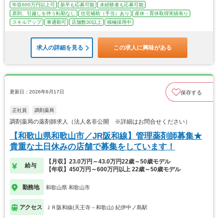
年収600万円以上可
新卒も応募可能
未経験者も応募可能
原則、引越しを伴う転勤なし
住宅補助（手当）あり
産休・育休取得実績有り
スキルアップ
車通勤可
店舗数30以上
積極採用中
求人の詳細を見る
この求人に興味がある
更新日：2026年6月17日
保存する
正社員
調剤薬局
調剤薬局の薬剤師求人（法人名非公開 ※詳細はお問合せください）
【和歌山県和歌山市／JR阪和線】管理薬剤師募集★
貴重な土日休みの店舗で募集をしています！
【月収】23.0万円～43.0万円22歳～50歳モデル
給与
【年収】450万円～600万円以上 22歳～50歳モデル
勤務地
和歌山県 和歌山市
アクセス
ＪＲ阪和線(天王寺－和歌山) 紀伊中ノ島駅