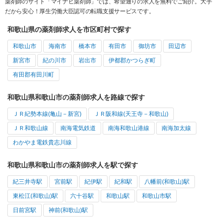
薬剤師のサイト「マイナビ薬剤師」では、希望通りの求人を無料でご紹介。大手
だから安心！厚生労働大臣認可の転職支援サービスです。
和歌山県の薬剤師求人を市区町村で探す
和歌山市
海南市
橋本市
有田市
御坊市
田辺市
新宮市
紀の川市
岩出市
伊都郡かつらぎ町
有田郡有田川町
和歌山県和歌山市の薬剤師求人を路線で探す
ＪＲ紀勢本線(亀山－新宮)
ＪＲ阪和線(天王寺－和歌山)
ＪＲ和歌山線
南海電気鉄道
南海和歌山港線
南海加太線
わかやま電鉄貴志川線
和歌山県和歌山市の薬剤師求人を駅で探す
紀三井寺駅
宮前駅
紀伊駅
紀和駅
八幡前(和歌山)駅
東松江(和歌山)駅
六十谷駅
和歌山駅
和歌山市駅
日前宮駅
神前(和歌山)駅