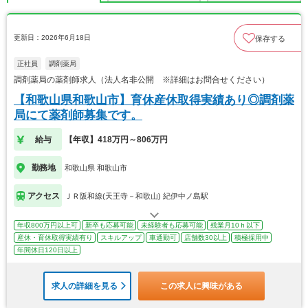
更新日：2026年6月18日
保存する
正社員
調剤薬局
調剤薬局の薬剤師求人（法人名非公開 ※詳細はお問合せください）
【和歌山県和歌山市】育休産休取得実績あり◎調剤薬
局にて薬剤師募集です。
給与
【年収】418万円～806万円
勤務地
和歌山県 和歌山市
アクセス
ＪＲ阪和線(天王寺－和歌山) 紀伊中ノ島駅
年収800万円以上可
新卒も応募可能
未経験者も応募可能
残業月10ｈ以下
産休・育休取得実績有り
スキルアップ
車通勤可
店舗数30以上
積極採用中
年間休日120日以上
求人の詳細を見る
この求人に興味がある