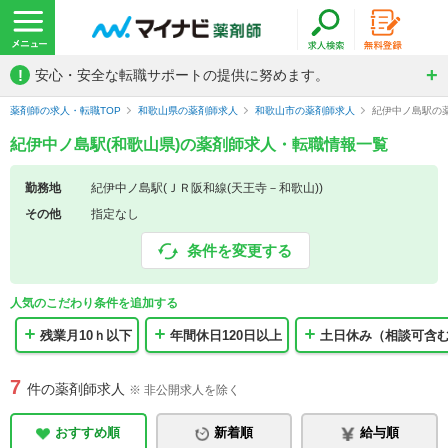
!
安心・安全な転職サポートの提供に努めます。
薬剤師の求人・転職TOP
和歌山県の薬剤師求人
和歌山市の薬剤師求人
紀伊中ノ島駅の
紀伊中ノ島駅(和歌山県)の薬剤師求人・転職情報一覧
勤務地
紀伊中ノ島駅(ＪＲ阪和線(天王寺－和歌山))
その他
指定なし
条件を変更する
人気のこだわり条件を追加する
残業月10ｈ以下
年間休日120日以上
土日休み（相談可含
7
件の薬剤師求人
※ 非公開求人を除く
おすすめ順
新着順
給与順