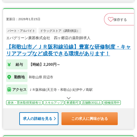
更新日：2026年1月15日
保存する
パート・アルバイト
ドラッグストア（調剤併設）
エバグリーン廣甚株式会社 四ヶ郷店の薬剤師求人
【和歌山市／ＪＲ阪和線沿線】豊富な研修制度・キャ
リアアップなど成長できる環境があります！
給与
【時給】2,200円～
勤務地
和歌山県 田辺市
アクセス
ＪＲ阪和線(天王寺－和歌山) 紀伊中ノ島駅
産休・育休取得実績有り
スキルアップ
車通勤可
店舗数30以上
積極採用中
求人の詳細を見る
この求人に興味がある