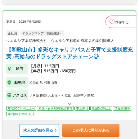
更新日：2026年6月26日
保存する
正社員
ドラッグストア（調剤併設）
ウエルシア薬局株式会社 ウエルシア和歌山有本店の薬剤師求人
【和歌山市】多彩なキャリアパスと子育て支援制度充
実♪高給与のドラッグストアチェーン◎
【月収】33.5万円
給与
【年収】515万円～650万円
勤務地
和歌山県 和歌山市
アクセス
ＪＲ阪和線(天王寺－和歌山) 紀伊中ノ島駅
年収650万円以上可
産休・育休取得実績有り
車通勤可
店舗数30以上
積極採用中
年間休日120日以上
求人の詳細を見る
この求人に興味がある