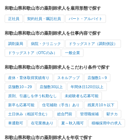
和歌山県和歌山市の薬剤師求人を雇用形態で探す
正社員
契約社員・嘱託社員
パート・アルバイト
和歌山県和歌山市の薬剤師求人を仕事内容で探す
調剤薬局
病院・クリニック
ドラッグストア（調剤併設）
ドラッグストア（OTCのみ）
一般企業
和歌山県和歌山市の薬剤師求人をこだわり条件で探す
産休・育休取得実績有り
スキルアップ
店舗数1～9
店舗数10～29
店舗数30以上
年間休日120日以上
原則、引越しを伴う転勤なし
未経験者も応募可能
新卒も応募可能
住宅補助（手当）あり
残業月10ｈ以下
土日休み（相談可含む）
総合門前
管理職候補
駅チカ
車通勤可
在宅業務あり
夏～秋入職可
積極採用中の求人
和歌山県和歌山市の薬剤師求人を年収で探す