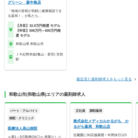
グリーン 新中島店
「地域の皆様が気軽に健康相談でき
る薬局！」が私たち…
【月収】32.0万円程度 モデル
【年収】506万円～600万円程
度 モデル
和歌山県 和歌山市
ＪＲ紀勢本線(亀山－新宮) 宮前
駅
最近見た薬剤師求人をもっと見る
和歌山市(和歌山県)エリアの薬剤師求人
パート・アルバイト
正社員
調剤薬局
病院・クリニック
株式会社メディカルかるがも か
るがも薬局 和歌山店
医療法人高山病院
近畿圏に90店舗展開！年間休日123
≪週1～5日勤務OK◎≫ 残業なし☆