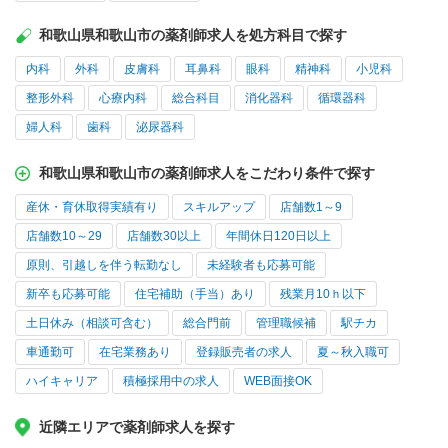
和歌山県和歌山市の薬剤師求人を処方科目で探す
内科
外科
皮膚科
耳鼻科
眼科
精神科
小児科
整形外科
心療内科
総合科目
消化器科
循環器科
婦人科
歯科
泌尿器科
和歌山県和歌山市の薬剤師求人をこだわり条件で探す
産休・育休取得実績有り
スキルアップ
店舗数1～9
店舗数10～29
店舗数30以上
年間休日120日以上
原則、引越しを伴う転勤なし
未経験者も応募可能
新卒も応募可能
住宅補助（手当）あり
残業月10ｈ以下
土日休み（相談可含む）
総合門前
管理職候補
駅チカ
車通勤可
在宅業務あり
登録販売者の求人
夏～秋入職可
ハイキャリア
積極採用中の求人
WEB面接OK
近隣エリアで薬剤師求人を探す