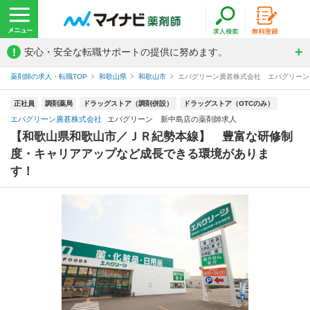
!
安心・安全な転職サポートの提供に努めます。
薬剤師の求人・転職TOP
和歌山県
和歌山市
エバグリーン廣甚株式会社 エバグリーン
正社員
調剤薬局
ドラッグストア（調剤併設）
ドラッグストア（OTCのみ）
エバグリーン廣甚株式会社
エバグリーン 新中島店の薬剤師求人
【和歌山県和歌山市／ＪＲ紀勢本線】 豊富な研修制
度・キャリアアップなど成長できる環境がありま
す！