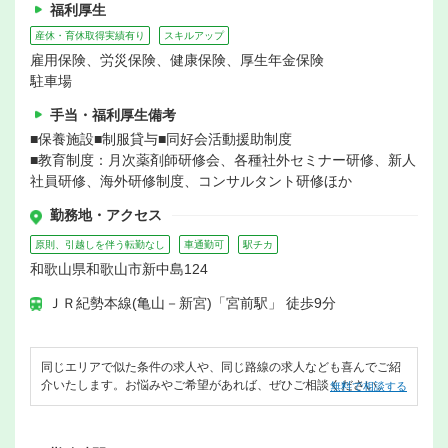
福利厚生
産休・育休取得実績有り
スキルアップ
雇用保険、労災保険、健康保険、厚生年金保険
駐車場
手当・福利厚生備考
■保養施設■制服貸与■同好会活動援助制度
■教育制度：月次薬剤師研修会、各種社外セミナー研修、新人
社員研修、海外研修制度、コンサルタント研修ほか
勤務地・アクセス
原則、引越しを伴う転勤なし
車通勤可
駅チカ
和歌山県和歌山市新中島124
ＪＲ紀勢本線(亀山－新宮)「宮前駅」 徒歩9分
同じエリアで似た条件の求人や、同じ路線の求人なども喜んでご紹
介いたします。お悩みやご希望があれば、ぜひご相談ください。
無料で相談する