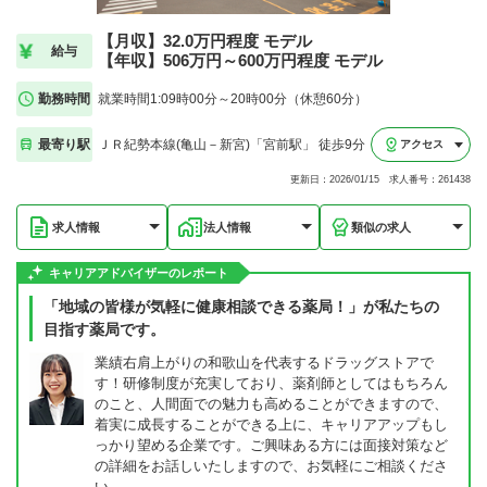
【月収】32.0万円程度 モデル
給与
【年収】506万円～600万円程度 モデル
勤務時間
就業時間1:09時00分～20時00分（休憩60分）
最寄り駅
ＪＲ紀勢本線(亀山－新宮)「宮前駅」 徒歩9分
アクセス
更新日：2026/01/15 求人番号：261438
求人情報
法人情報
類似の求人
キャリアアドバイザーのレポート
「地域の皆様が気軽に健康相談できる薬局！」が私たちの
目指す薬局です。
業績右肩上がりの和歌山を代表するドラッグストアで
す！研修制度が充実しており、薬剤師としてはもちろん
のこと、人間面での魅力も高めることができますので、
着実に成長することができる上に、キャリアアップもし
っかり望める企業です。ご興味ある方には面接対策など
の詳細をお話しいたしますので、お気軽にご相談くださ
い。