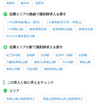
海南市
橋本市
有田市
近隣エリアの路線で薬剤師求人を探す
ＪＲ紀勢本線(亀山－新宮)
ＪＲ阪和線(天王寺－和歌山)
ＪＲ和歌山線
南海電気鉄道
南海和歌山港線
南海加太線
わかやま電鉄貴志川線
近隣エリアの駅で薬剤師求人を探す
紀三井寺駅
宮前駅
紀伊駅
紀伊中ノ島駅
紀和駅
八幡前(和歌山)駅
東松江(和歌山)駅
六十谷駅
和歌山駅
和歌山市駅
日前宮駅
神前(和歌山)駅
この求人と似た求人をチェック
エリア
和歌山県の薬剤師求人
和歌山県和歌山市の薬剤師求人