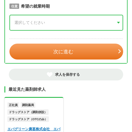
取得予定年
希望の就業時期
必須
任意
年 3月
次に進む
求人を保存する
最近見た薬剤師求人
正社員
調剤薬局
ドラッグストア（調剤併設）
ドラッグストア（OTCのみ）
エバグリーン廣甚株式会社 エバ