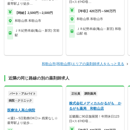
日×スギHD母…
最寄駅より徒歩…
【年収】420万円～580万円
【時給】2,500円～2,500円
和歌山県 和歌山市
和歌山県 和歌山市
ＪＲ紀勢本線(亀山－新宮) 和歌
ＪＲ紀勢本線(亀山－新宮) 宮前
山駅 他
駅
和歌山市(和歌山県)エリアの薬剤師求人をもっと見る
近隣の同じ路線の別の薬剤師求人
パート・アルバイト
正社員
調剤薬局
病院・クリニック
株式会社メディカルかるがも か
るがも薬局 和歌山店
医療法人高山病院
近畿圏に90店舗展開！年間休日123
≪週1～5日勤務OK◎≫ 残業なし☆
日×スギHD母…
最寄駅より徒歩…