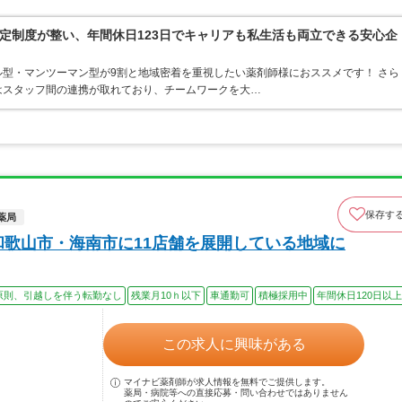
定制度が整い、年間休日123日でキャリアも私生活も両立できる安心企
型・マンツーマン型が9割と地域密着を重視したい薬剤師様におススメです！ さら
はスタッフ間の連携が取れており、チームワークを大…
保存す
薬局
和歌山市・海南市に11店舗を展開している地域に
原則、引越しを伴う転勤なし
残業月10ｈ以下
車通勤可
積極採用中
年間休日120日以上
この求人に興味がある
マイナビ薬剤師が求人情報を無料でご提供します。
薬局・病院等への直接応募・問い合わせではありません