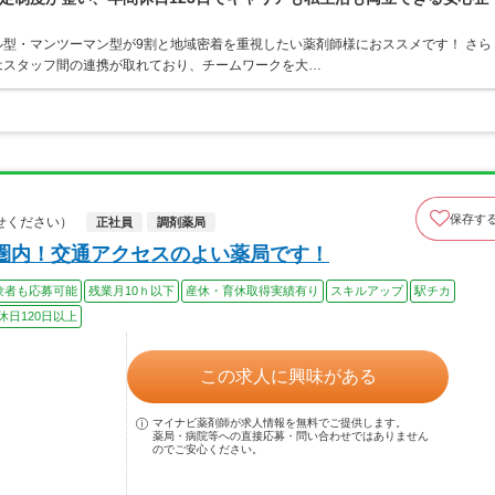
型・マンツーマン型が9割と地域密着を重視したい薬剤師様におススメです！ さら
はスタッフ間の連携が取れており、チームワークを大…
保存す
せください）
正社員
調剤薬局
圏内！交通アクセスのよい薬局です！
験者も応募可能
残業月10ｈ以下
産休・育休取得実績有り
スキルアップ
駅チカ
休日120日以上
この求人に興味がある
マイナビ薬剤師が求人情報を無料でご提供します。
薬局・病院等への直接応募・問い合わせではありません
のでご安心ください。