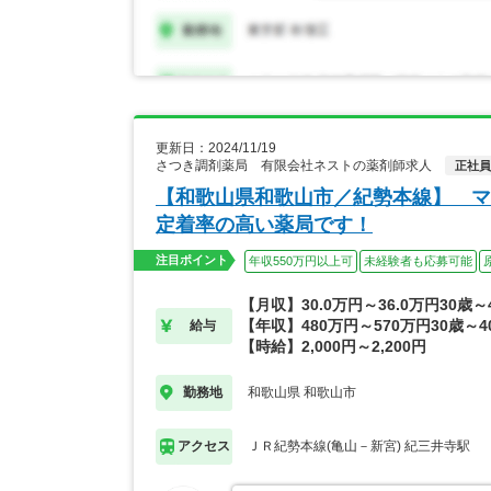
更新日：2024/11/19
さつき調剤薬局 有限会社ネストの薬剤師求人
正社員
【和歌山県和歌山市／紀勢本線】 マ
定着率の高い薬局です！
注目ポイント
年収550万円以上可
未経験者も応募可能
【月収】30.0万円～36.0万円30歳
【年収】480万円～570万円30歳～
給与
【時給】2,000円～2,200円
和歌山県 和歌山市
勤務地
ＪＲ紀勢本線(亀山－新宮) 紀三井寺駅
アクセス