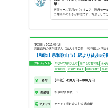
業！
医療モール薬局のパイオニア、医療モール
に離職率の低さが特徴です。背景として
更新日：2026/06/18
調剤薬局の薬剤師求人（法人名非公開 ※詳細はお問合
【和歌山県和歌山市】駅より徒歩5分
注目ポイント
年収800万円以上可
新卒も応募可能
未経
車通勤可
店舗数30以上
積極採用中
年間
【年収】418万円～806万円
給与
和歌山県 和歌山市
勤務地
わかやま電鉄貴志川線 竈山駅
アクセス