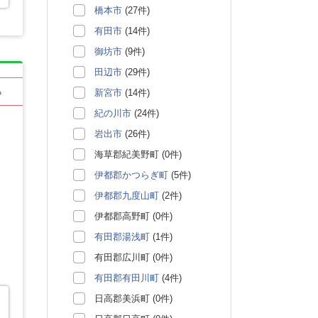
橋本市
(27件)
有田市
(14件)
御坊市
(9件)
田辺市
(29件)
新宮市
(14件)
る
紀の川市
(24件)
岩出市
(26件)
海草郡紀美野町 (0件)
伊都郡かつらぎ町
(5件)
伊都郡九度山町
(2件)
伊都郡高野町 (0件)
有田郡湯浅町
(1件)
有田郡広川町 (0件)
有田郡有田川町
(4件)
日高郡美浜町 (0件)