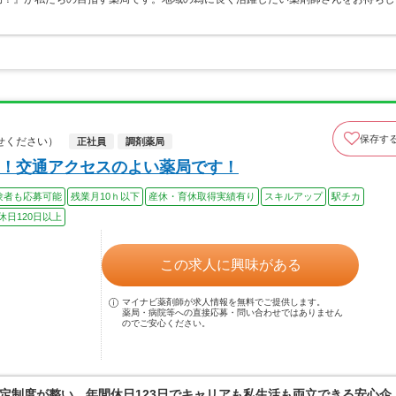
保存す
せください）
正社員
調剤薬局
！交通アクセスのよい薬局です！
験者も応募可能
残業月10ｈ以下
産休・育休取得実績有り
スキルアップ
駅チカ
休日120日以上
この求人に興味がある
マイナビ薬剤師が求人情報を無料でご提供します。
薬局・病院等への直接応募・問い合わせではありません
のでご安心ください。
定制度が整い、年間休日123日でキャリアも私生活も両立できる安心企