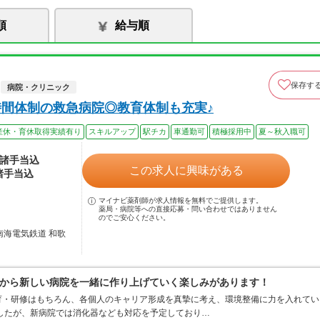
順
給与順
保存す
病院・クリニック
時間体制の救急病院◎教育体制も充実♪
産休・育休取得実績有り
スキルアップ
駅チカ
車通勤可
積極採用中
夏～秋入職可
※諸手当込
この求人に興味がある
諸手当込
マイナビ薬剤師が求人情報を無料でご提供します。
薬局・病院等への直接応募・問い合わせではありません
のでご安心ください。
南海電気鉄道 和歌
から新しい病院を一緒に作り上げていく楽しみがあります！
育・研修はもちろん、各個人のキャリア形成を真摯に考え、環境整備に力を入れてい
したが、新病院では消化器なども対応を予定しており…