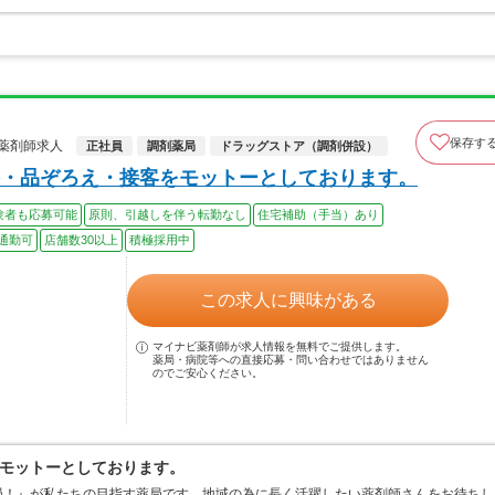
保存す
薬剤師求人
正社員
調剤薬局
ドラッグストア（調剤併設）
・品ぞろえ・接客をモットーとしております。
験者も応募可能
原則、引越しを伴う転勤なし
住宅補助（手当）あり
通勤可
店舗数30以上
積極採用中
この求人に興味がある
マイナビ薬剤師が求人情報を無料でご提供します。
薬局・病院等への直接応募・問い合わせではありません
のでご安心ください。
モットーとしております。
局！』が私たちの目指す薬局です。地域の為に長く活躍したい薬剤師さんをお待ちし