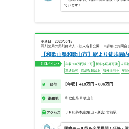
ています！
更新日：2026/06/18
調剤薬局の薬剤師求人（法人名非公開 ※詳細はお問合
【和歌山県和歌山市】駅より徒歩圏内
注目ポイント
年収800万円以上可
新卒も応募可能
未経
車通勤可
店舗数30以上
積極採用中
年間
【年収】418万円～806万円
給与
和歌山県 和歌山市
勤務地
ＪＲ紀勢本線(亀山－新宮) 宮前駅
アクセス
医療モール型を全国展開！研修・認