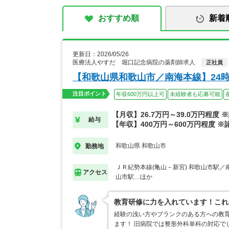
おすすめ順
新着
更新日：2026/05/26
医療法人やすだ 堀口記念病院の薬剤師求人
正社員
【和歌山県和歌山市／南海本線】24
注目ポイント
年収600万円以上可
未経験者も応募可能
【月収】26.7万円～39.0万円程度 
給与
【年収】400万円～600万円程度 ※
和歌山県 和歌山市
勤務地
ＪＲ紀勢本線(亀山－新宮) 和歌山市駅／
アクセス
山市駅…ほか
教育研修に力を入れています！これ
経験の浅い方やブランクのある方への教
ます！ 旧病院では整形外科単科の対応で