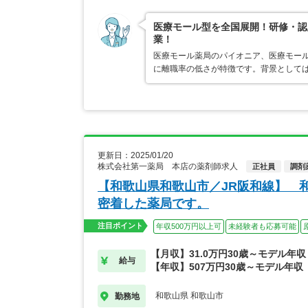
医療モール型を全国展開！研修・認
業！
医療モール薬局のパイオニア、医療モール
に離職率の低さが特徴です。背景として
更新日：2025/01/20
株式会社第一薬局 本店の薬剤師求人
正社員
調剤
【和歌山県和歌山市／JR阪和線】 
密着した薬局です。
注目ポイント
年収500万円以上可
未経験者も応募可能
【月収】31.0万円30歳～モデル年収
給与
【年収】507万円30歳～モデル年収
和歌山県 和歌山市
勤務地