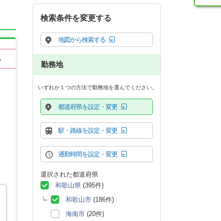
検索条件を変更する
地図から検索する
る
勤務地
いずれか１つの方法で勤務地を選んでください。
都道府県を設定・変更
駅・路線を設定・変更
通勤時間を設定・変更
選択された都道府県
和歌山県
(395件)
和歌山市
(186件)
海南市
(20件)