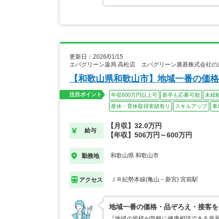
更新日：2026/01/15
エバグリーン薬局 高松店 エバグリーン廣甚株式会社の
【和歌山県和歌山市】地域一番の価格
注目ポイント
年収600万円以上可
新卒も応募可能
未経
産休・育休取得実績有り
スキルアップ
車
【月収】32.0万円
給与
【年収】506万円～600万円
和歌山県 和歌山市
勤務地
ＪＲ紀勢本線(亀山－新宮) 宮前駅
アクセス
地域一番の価格・品ぞろえ・接客を
『地域の皆様が気軽に健康相談できる薬