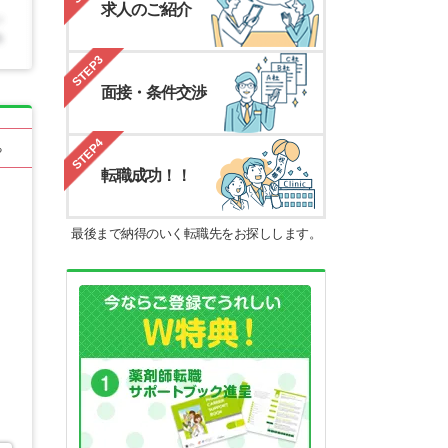
求人のご紹介
STEP3
面接・条件交渉
STEP4
る
転職成功！！
最後まで納得のいく転職先をお探しします。