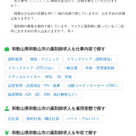
「求人番号〇〇〇〇〇〇に興味があるので、詳細を教えていただけます
か？」
「残業が少なめの店舗をJR〇〇線の沿線で探していますが、おすすめの店舗
はありますか？」
「薬剤師の募集を都内で探しています。マイナビ薬剤師に載っている〇〇以
外におすすめの求人はありますか？」等々
和歌山県和歌山市の薬剤師求人を仕事内容で探す
調剤薬局
病院・クリニック
ドラッグストア（調剤併設）
ドラッグストア（OTCのみ）
一般企業
学術・管理薬剤師
メディカルライター、 MSL、 DI、学術
品質管理・品質保証・PV・薬事
治験コーディネーター（CRC）
臨床開発（QA、QC、DM、統計解析など）
和歌山県和歌山市の薬剤師求人を雇用形態で探す
正社員
契約社員・嘱託社員
パート・アルバイト
和歌山県和歌山市の薬剤師求人を年収で探す