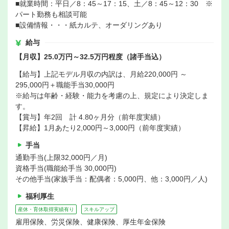
■就業時間：平日／8：45～17：15、土／8：45～12：30 ※
パート勤務も相談可能
■設備情報・・・紙カルテ、オーダリングあり
給与
【月収】25.0万円～32.5万円程度（諸手当込）
【給与】上記モデル月収の内訳は、月給220,000円 ～
295,000円＋職能手当30,000円
※給与は年齢・経験・能力を考慮の上、規定により決定しま
す。
【賞与】年2回 計 4.80ヶ月分（前年度実績）
【昇給】1月あたり2,000円～3,000円（前年度実績）
手当
通勤手当(上限32,000円／月)
資格手当(職能給手当 30,000円)
その他手当(家族手当：配偶者：5,000円、他：3,000円／人)
福利厚生
産休・育休取得実績有り
スキルアップ
雇用保険、労災保険、健康保険、厚生年金保険