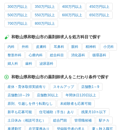
300万円以上
350万円以上
400万円以上
450万円以上
500万円以上
550万円以上
600万円以上
650万円以上
700万円以上
800万円以上
和歌山県和歌山市の薬剤師求人を処方科目で探す
内科
外科
皮膚科
耳鼻科
眼科
精神科
小児科
整形外科
心療内科
総合科目
消化器科
循環器科
婦人科
歯科
泌尿器科
和歌山県和歌山市の薬剤師求人をこだわり条件で探す
産休・育休取得実績有り
スキルアップ
店舗数1～9
店舗数10～29
店舗数30以上
年間休日120日以上
原則、引越しを伴う転勤なし
未経験者も応募可能
新卒も応募可能
住宅補助（手当）あり
残業月10ｈ以下
土日休み（相談可含む）
総合門前
管理職候補
駅チカ
車通勤可
在宅業務あり
登録販売者の求人
夏～秋入職可