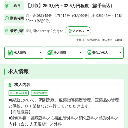
【月収】25.0万円～32.5万円程度（諸手当込）
給与
月～金:08時45分～17時15分（休憩60分）,土:08時45分～12時
勤務時間
30分（休憩0分）
最寄り駅
※お問い合わせください
アクセス
更新日：2026/05/26 求人番号：446011
求人情報
法人情報
類似の求人
求人情報
求人内容
夏～秋入職可
積極採用中
■病院において、調剤業務、服薬指導薬歴管理、医薬品の管理
と供給、ＤＩ業務などを行っていただきます。
【病院概要】
■診療科目：循環器科／心臓血管外科／消化器科／整形外科／
内科（含む 人工透析）／外科