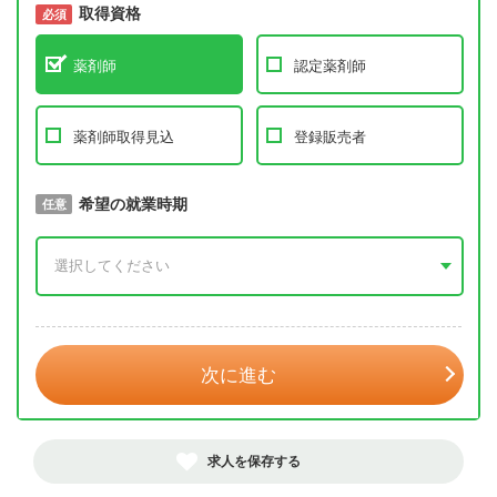
取得資格
必須
必須
薬剤師
認定薬剤師
薬剤師取得見込
登録販売者
取得予定年
希望の就業時期
必須
任意
年 3月
次に進む
求人を保存する