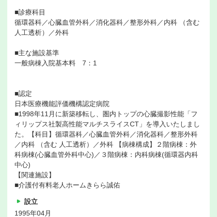
■診療科目
循環器科／心臓血管外科／消化器科／整形外科／内科 （含む
人工透析）／外科
■主な施設基準
一般病棟入院基本料 7：1
■認定
日本医療機能評価機構認定病院
■1998年11月に新築移転し、圏内トップの心臓撮影性能「フ
ィリップス社製高性能マルチスライスCT」を導入いたしまし
た。【科目】循環器科／心臓血管外科／消化器科／整形外科
／内科 （含む 人工透析）／外科 【病棟構成】２階病棟：外
科病棟(心臓血管外科中心)／３階病棟：内科病棟(循環器内科
中心)
【関連施設】
■介護付有料老人ホームきらら誠佑
設立
1995年04月