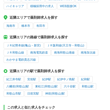
ハイキャリア
積極採用中の求人
WEB面接OK
近隣エリアで薬剤師求人を探す
海南市
橋本市
有田市
近隣エリアの路線で薬剤師求人を探す
ＪＲ紀勢本線(亀山－新宮)
ＪＲ阪和線(天王寺－和歌山)
ＪＲ和歌山線
南海電気鉄道
南海和歌山港線
南海加太線
わかやま電鉄貴志川線
近隣エリアの駅で薬剤師求人を探す
紀三井寺駅
宮前駅
紀伊駅
紀伊中ノ島駅
紀和駅
八幡前(和歌山)駅
東松江(和歌山)駅
六十谷駅
和歌山駅
和歌山市駅
日前宮駅
神前(和歌山)駅
この求人と似た求人をチェック