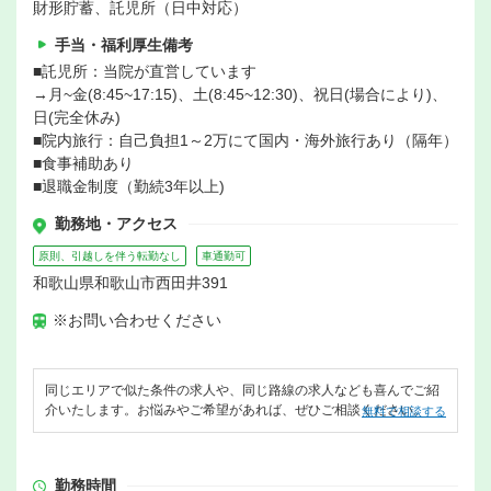
財形貯蓄、託児所（日中対応）
手当・福利厚生備考
■託児所：当院が直営しています
→月~金(8:45~17:15)、土(8:45~12:30)、祝日(場合により)、
日(完全休み)
■院内旅行：自己負担1～2万にて国内・海外旅行あり（隔年）
■食事補助あり
■退職金制度（勤続3年以上)
勤務地・アクセス
原則、引越しを伴う転勤なし
車通勤可
和歌山県和歌山市西田井391
※お問い合わせください
同じエリアで似た条件の求人や、同じ路線の求人なども喜んでご紹
介いたします。お悩みやご希望があれば、ぜひご相談ください。
無料で相談する
勤務時間