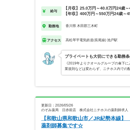
【月収】25.0万円～40.0万円24歳～
給与
【年収】400万円～550万円24歳～4
香川県 木田郡三木町
勤務地
高松琴平電気鉄道(長尾線) 池戸駅
アクセス
プライベートも大切にできる勤務条
《2019年よりクオールグループの傘下
業規則などは変わらず、ニチホス内での
更新日：2026/05/26
のぞみ薬局 日赤前店 株式会社ニチホスの薬剤師求人
【和歌山県和歌山市／JR紀勢本線】
薬剤師募集です☆