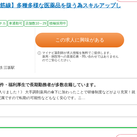
筋線】多種多様な医薬品を扱う為スキルアップし
チカ
車通勤可
店舗数10～29
積極採用中
この求人に興味がある
マイナビ薬剤師が求人情報を無料でご提供します。
薬局・病院等への直接応募・問い合わせではありません
のでご安心ください。
鉄 江坂駅
件・福利厚生で長期勤務者が多数在籍しています。
に入りました！》 大手調剤薬局の傘下に加わったことで研修制度などがより充実！就
配属ですので転勤の可能性などもなく安心です。ニ…