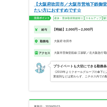
【大阪府吹田市／大阪市営地下鉄御堂
たい方におすすめです☆
注目ポイント
産休・育休取得実績有り
スキルアップ
駅
【時給】2,000円～2,000円
給与
大阪府 吹田市
勤務地
大阪市営御堂筋線 江坂駅／北大阪急行電
アクセス
プライベートも大切にできる勤務条
《2019年よりクオールグループの傘下
業規則などは変わらず、ニチホス内での
更新日：2026/05/15