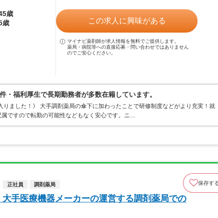
45歳
この求人に興味がある
5歳
マイナビ薬剤師が求人情報を無料でご提供します。
薬局・病院等への直接応募・問い合わせではありません
のでご安心ください。
件・福利厚生で長期勤務者が多数在籍しています。
に入りました！》 大手調剤薬局の傘下に加わったことで研修制度などがより充実！就
配属ですので転勤の可能性などもなく安心です。ニ…
保存す
正社員
調剤薬局
 大手医療機器メーカーの運営する調剤薬局での