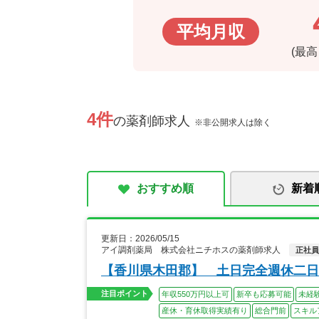
平均月収
(最
4件
の薬剤師求人
※非公開求人は除く
おすすめ順
新着
更新日：2026/05/15
アイ調剤薬局 株式会社ニチホスの薬剤師求人
正社員
【香川県木田郡】 土日完全週休二日
注目ポイント
年収550万円以上可
新卒も応募可能
未経
産休・育休取得実績有り
総合門前
スキル