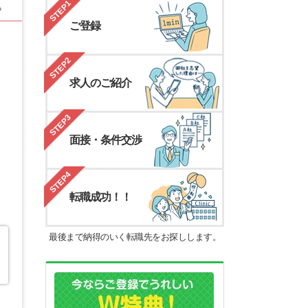
STEP1
る
ご登録
STEP2
求人のご紹介
STEP3
面接・条件交渉
STEP4
転職成功！！
最後まで納得のいく転職先をお探しします。