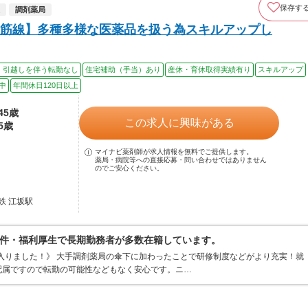
保存す
調剤薬局
筋線】多種多様な医薬品を扱う為スキルアップし
、引越しを伴う転勤なし
住宅補助（手当）あり
産休・育休取得実績有り
スキルアップ
中
年間休日120日以上
45歳
この求人に興味がある
5歳
マイナビ薬剤師が求人情報を無料でご提供します。
薬局・病院等への直接応募・問い合わせではありません
のでご安心ください。
鉄 江坂駅
件・福利厚生で長期勤務者が多数在籍しています。
に入りました！》 大手調剤薬局の傘下に加わったことで研修制度などがより充実！就
配属ですので転勤の可能性などもなく安心です。ニ…