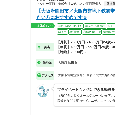
ヘルシー薬局 株式会社ニチホスの薬剤師求人
正社員
【大阪府吹田市／大阪市営地下鉄御堂
たい方におすすめです☆
注目ポイント
年収550万円以上可
新卒も応募可能
原則
駅チカ
車通勤可
店舗数10～29
積極採用
【月収】25.0万円～40.0万円24歳～
【年収】400万円～550万円24歳～4
給与
【時給】2,000円～
大阪府 吹田市
勤務地
大阪市営御堂筋線 江坂駅／北大阪急行電
アクセス
プライベートも大切にできる勤務条
《2019年よりクオールグループの傘下
業規則などは変わらず、ニチホス内での