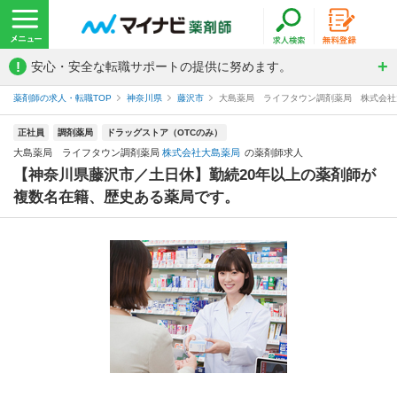
!
安心・安全な転職サポートの提供に努めます。
薬剤師の求人・転職TOP
神奈川県
藤沢市
大島薬局 ライフタウン調剤薬局 株式会社
正社員
調剤薬局
ドラッグストア（OTCのみ）
大島薬局 ライフタウン調剤薬局
株式会社大島薬局
の薬剤師求人
【神奈川県藤沢市／土日休】勤続20年以上の薬剤師が
複数名在籍、歴史ある薬局です。