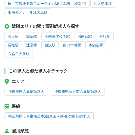
横浜市営地下鉄ブルーライン(あざみ野－湘南台)
江ノ島電鉄
湘南モノレール江の島線
近隣エリアの駅で薬剤師求人を探す
石上駅
鵠沼駅
湘南海岸公園駅
湘南台駅
善行駅
長後駅
辻堂駅
藤沢駅
藤沢本町駅
本鵠沼駅
六会日大前駅
この求人と似た求人をチェック
エリア
神奈川県の薬剤師求人
神奈川県藤沢市の薬剤師求人
路線
神奈川県ＪＲ東海道本線(東京－熱海)の薬剤師求人
雇用形態