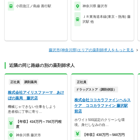
小田急江ノ島線 善行駅
神奈川県 藤沢市
ＪＲ東海道本線(東京－熱海) 藤
沢駅 他
藤沢市(神奈川県)エリアの薬剤師求人をもっと見る
近隣の同じ路線の別の薬剤師求人
正社員
調剤薬局
正社員
ドラッグストア（調剤併設）
株式会社アイリスファーマ あけ
ぼの薬局 藤沢店
株式会社ココカラファインヘルス
ケア ココカラファイン 藤沢駅
機械じゃできない仕事をしよう
前店
患者様に丁寧に寄り…
ホワイト500認定のクリーンな環
【年収】416万円～750万円程
境。身だしなみの自…
度
【年収】430万円～560万円
神奈川県 藤沢市