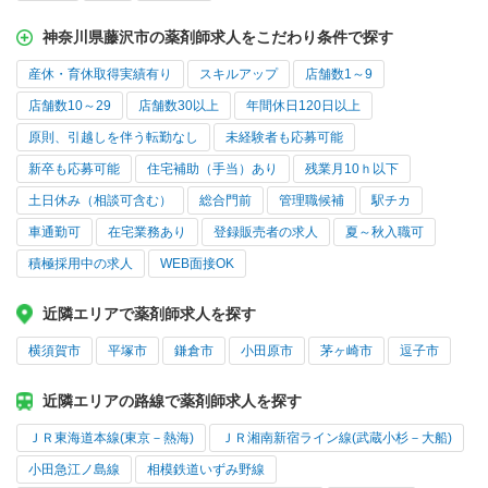
神奈川県藤沢市の薬剤師求人をこだわり条件で探す
産休・育休取得実績有り
スキルアップ
店舗数1～9
店舗数10～29
店舗数30以上
年間休日120日以上
原則、引越しを伴う転勤なし
未経験者も応募可能
新卒も応募可能
住宅補助（手当）あり
残業月10ｈ以下
土日休み（相談可含む）
総合門前
管理職候補
駅チカ
車通勤可
在宅業務あり
登録販売者の求人
夏～秋入職可
積極採用中の求人
WEB面接OK
近隣エリアで薬剤師求人を探す
横須賀市
平塚市
鎌倉市
小田原市
茅ヶ崎市
逗子市
近隣エリアの路線で薬剤師求人を探す
ＪＲ東海道本線(東京－熱海)
ＪＲ湘南新宿ライン線(武蔵小杉－大船)
小田急江ノ島線
相模鉄道いずみ野線