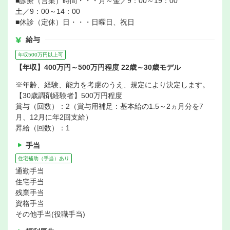
■診療（営業）時間・・・月～金／9：00～19：00
土／9：00～14：00
■休診（定休）日・・・日曜日、祝日
給与
年収500万円以上可
【年収】400万円～500万円程度 22歳～30歳モデル
※年齢、経験、能力を考慮のうえ、規定により決定します。
【30歳調剤経験者】500万円程度
賞与（回数）：2（賞与用補足：基本給の1.5～2ヵ月分を7
月、12月に年2回支給）
昇給（回数）：1
手当
住宅補助（手当）あり
通勤手当
住宅手当
残業手当
資格手当
その他手当(役職手当)