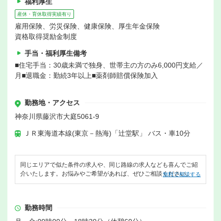
福利厚生
産休・育休取得実績有り
雇用保険、労災保険、健康保険、厚生年金保険
資格取得奨励金制度
手当・福利厚生備考
■住宅手当：30歳未満で独身、世帯主の方のみ6,000円支給／
月■退職金：勤続3年以上■薬剤師賠償保険加入
勤務地・アクセス
神奈川県藤沢市大庭5061-9
ＪＲ東海道本線(東京－熱海)「辻堂駅」 バス・車10分
同じエリアで似た条件の求人や、同じ路線の求人なども喜んでご紹
介いたします。お悩みやご希望があれば、ぜひご相談ください。
無料で相談する
勤務時間