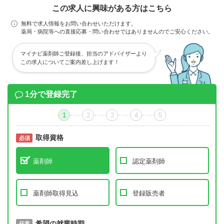
この求人に興味がある方はこちら
無料で求人情報をお問い合わせいただけます。
薬局・病院等への直接応募・問い合わせではありませんのでご安心ください。
マイナビ薬剤師ご登録後、担当のアドバイザーより
この求人についてご案内差し上げます！
1分で登録完了
1
2
3
4
5
取得資格
必須
必須
薬剤師
認定薬剤師
薬剤師取得見込
登録販売者
取得予定年
希望の就業時期
必須
任意