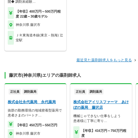
開◆ 調剤未経験…
【年収】400万円～500万円程
度 22歳～30歳モデル
神奈川県 藤沢市
ＪＲ東海道本線(東京－熱海) 辻
堂駅
最近見た薬剤師求人をもっと見る
藤沢市(神奈川県)エリアの薬剤師求人
正社員
調剤薬局
正社員
調剤薬局
株式会社永代薬局 永代薬局
株式会社アイリスファーマ あけ
ぼの薬局 藤沢店
抜群の勤務環境の地域密着型薬局で
患者さまのパートナ…
機械じゃできない仕事をしよう
患者様に丁寧に寄り…
【年収】450万円～550万円
【年収】416万円～750万円程
神奈川県 藤沢市
度