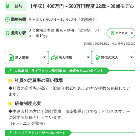
【年収】400万円～500万円程度 22歳～30歳モデル
給与
勤務時間
月～金:09時00分～18時30分（休憩60分）
ＪＲ東海道本線(東京－熱海)「辻堂駅」 バ
最寄り駅
アクセス
ス・車10分
更新日：2025/12/11 求人番号：503089
求人情報
法人情報
類似の求人
大島薬局 ライフタウン調剤薬局 株式会社…のポイント
社員の定着率の高い職場
◆社員の定着率が高く、勤続年数20年以上の方が複数名在籍してい
ます。
研修制度充実
◆中途入社の方にも調剤業務、服薬指導だけでなくビジネスマナー
に関する研修も行っています。
（eラーニング完備）
キャリアアドバイザーのレポート