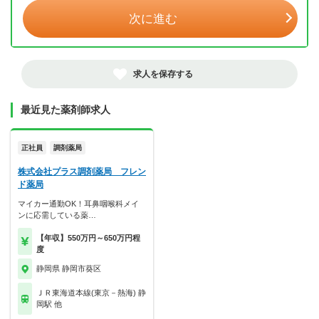
次に進む
求人を保存する
最近見た薬剤師求人
正社員
調剤薬局
株式会社プラス調剤薬局 フレン
ド薬局
マイカー通勤OK！耳鼻咽喉科メイ
ンに応需している薬…
【年収】550万円～650万円程
度
静岡県 静岡市葵区
ＪＲ東海道本線(東京－熱海) 静
岡駅 他