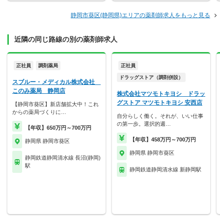
静岡市葵区(静岡県)エリアの薬剤師求人をもっと見る
近隣の同じ路線の別の薬剤師求人
正社員
調剤薬局
正社員
ドラッグストア（調剤併設）
スブルー・メディカル株式会社
このみ薬局 静岡店
株式会社マツモトキヨシ ドラッ
グストア マツモトキヨシ 安西店
【静岡市葵区】新店舗拡大中！これ
からの薬局づくりに…
自分らしく働く。それが、いい仕事
の第一歩。選択的週…
【年収】650万円～700万円
【年収】458万円～700万円
静岡県 静岡市葵区
静岡県 静岡市葵区
静岡鉄道静岡清水線 長沼(静岡)
駅
静岡鉄道静岡清水線 新静岡駅