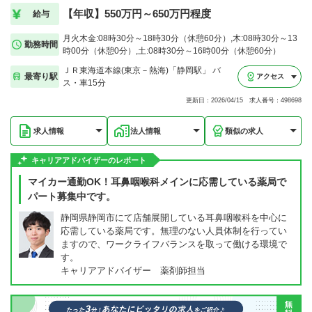
【年収】550万円～650万円程度
給与
月火木金:08時30分～18時30分（休憩60分）,木:08時30分～13
勤務時間
時00分（休憩0分）,土:08時30分～16時00分（休憩60分）
ＪＲ東海道本線(東京－熱海)「静岡駅」 バ
最寄り駅
アクセス
ス・車15分
更新日：2026/04/15 求人番号：498698
求人情報
法人情報
類似の求人
キャリアアドバイザーのレポート
マイカー通勤OK！耳鼻咽喉科メインに応需している薬局で
パート募集中です。
静岡県静岡市にて店舗展開している耳鼻咽喉科を中心に
応需している薬局です。無理のない人員体制を行ってい
ますので、ワークライフバランスを取って働ける環境で
す。
キャリアアドバイザー 薬剤師担当