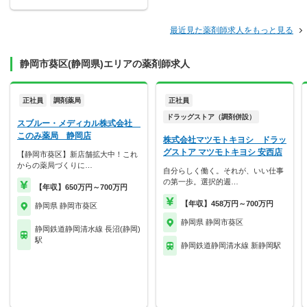
最近見た薬剤師求人をもっと見る
静岡市葵区(静岡県)エリアの薬剤師求人
正社員
調剤薬局
正社員
ドラッグストア（調剤併設）
スブルー・メディカル株式会社
このみ薬局 静岡店
株式会社マツモトキヨシ ドラッ
グストア マツモトキヨシ 安西店
【静岡市葵区】新店舗拡大中！これ
からの薬局づくりに…
自分らしく働く。それが、いい仕事
の第一歩。選択的週…
【年収】650万円～700万円
【年収】458万円～700万円
静岡県 静岡市葵区
静岡県 静岡市葵区
静岡鉄道静岡清水線 長沼(静岡)
駅
静岡鉄道静岡清水線 新静岡駅