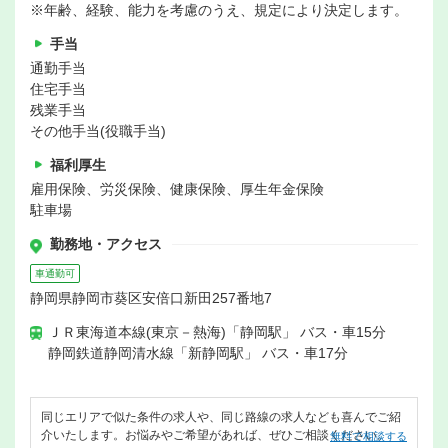
※年齢、経験、能力を考慮のうえ、規定により決定します。
手当
通勤手当
住宅手当
残業手当
その他手当(役職手当)
福利厚生
雇用保険、労災保険、健康保険、厚生年金保険
駐車場
勤務地・アクセス
車通勤可
静岡県静岡市葵区安倍口新田257番地7
ＪＲ東海道本線(東京－熱海)「静岡駅」 バス・車15分
静岡鉄道静岡清水線「新静岡駅」 バス・車17分
同じエリアで似た条件の求人や、同じ路線の求人なども喜んでご紹
介いたします。お悩みやご希望があれば、ぜひご相談ください。
無料で相談する