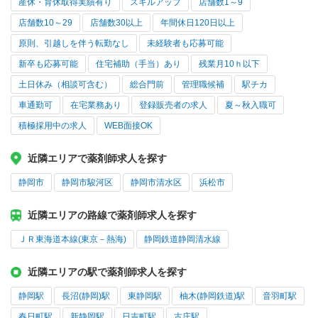
産休・育休取得実績有り
スキルアップ
店舗数1～9
店舗数10～29
店舗数30以上
年間休日120日以上
原則、引越しを伴う転勤なし
未経験者も応募可能
新卒も応募可能
住宅補助（手当）あり
残業月10ｈ以下
土日休み（相談可含む）
総合門前
管理職候補
駅チカ
車通勤可
在宅業務あり
登録販売者の求人
夏～秋入職可
積極採用中の求人
WEB面接OK
近隣エリアで薬剤師求人を探す
静岡市
静岡市駿河区
静岡市清水区
浜松市
近隣エリアの路線で薬剤師求人を探す
ＪＲ東海道本線(東京－熱海)
静岡鉄道静岡清水線
近隣エリアの駅で薬剤師求人を探す
静岡駅
長沼(静岡)駅
東静岡駅
柚木(静岡鉄道)駅
音羽町駅
春日町駅
新静岡駅
日吉町駅
古庄駅