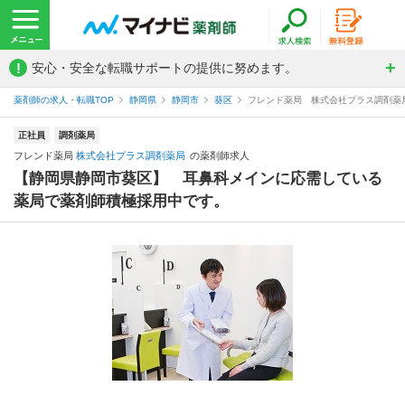
!
安心・安全な転職サポートの提供に努めます。
薬剤師の求人・転職TOP
静岡県
静岡市
葵区
フレンド薬局 株式会社プラス調剤薬
正社員
調剤薬局
フレンド薬局
株式会社プラス調剤薬局
の薬剤師求人
【静岡県静岡市葵区】 耳鼻科メインに応需している
薬局で薬剤師積極採用中です。