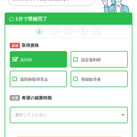
1分で登録完了
1
2
3
4
5
取得資格
必須
必須
薬剤師
認定薬剤師
薬剤師取得見込
登録販売者
取得予定年
希望の就業時期
必須
任意
年 3月