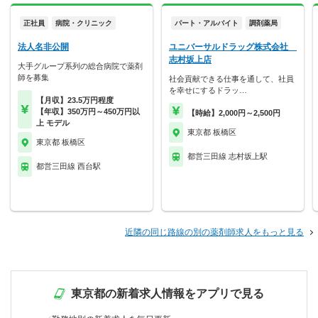
正社員
病院・クリニック
パート・アルバイト
調剤薬局
法人名非公開
ユニバーサルドラッグ株式会社
志村坂上店
大手グループ系列の総合病院で薬剤
師を募集
社会貢献できる仕事を通して、社員
を幸せにするドラッ…
【月収】23.5万円程度
【年収】350万円～450万円以
【時給】2,000円～2,500円
上 モデル
東京都 板橋区
東京都 板橋区
都営三田線 志村坂上駅
都営三田線 西台駅
近隣の同じ路線の別の薬剤師求人をもっと見る
東京都の新着求人情報をアプリで見る