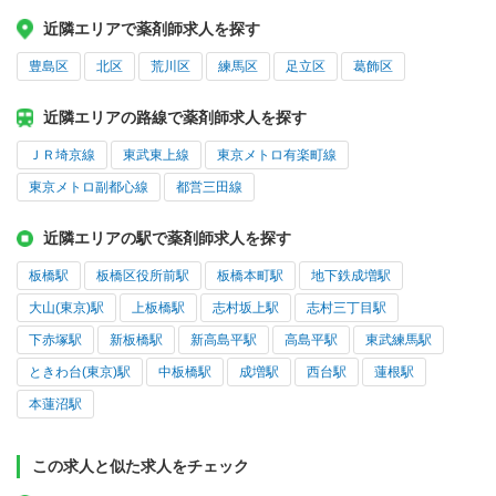
近隣エリアで薬剤師求人を探す
豊島区
北区
荒川区
練馬区
足立区
葛飾区
近隣エリアの路線で薬剤師求人を探す
ＪＲ埼京線
東武東上線
東京メトロ有楽町線
東京メトロ副都心線
都営三田線
近隣エリアの駅で薬剤師求人を探す
板橋駅
板橋区役所前駅
板橋本町駅
地下鉄成増駅
大山(東京)駅
上板橋駅
志村坂上駅
志村三丁目駅
下赤塚駅
新板橋駅
新高島平駅
高島平駅
東武練馬駅
ときわ台(東京)駅
中板橋駅
成増駅
西台駅
蓮根駅
本蓮沼駅
この求人と似た求人をチェック