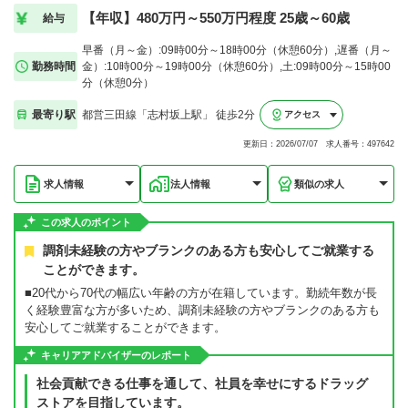
【年収】480万円～550万円程度 25歳～60歳
給与
早番（月～金）:09時00分～18時00分（休憩60分）,遅番（月～
勤務時間
金）:10時00分～19時00分（休憩60分）,土:09時00分～15時00
分（休憩0分）
最寄り駅
都営三田線「志村坂上駅」 徒歩2分
アクセス
更新日：2026/07/07 求人番号：497642
求人情報
法人情報
類似の求人
この求人のポイント
調剤未経験の方やブランクのある方も安心してご就業する
ことができます。
■20代から70代の幅広い年齢の方が在籍しています。勤続年数が長
く経験豊富な方が多いため、調剤未経験の方やブランクのある方も
安心してご就業することができます。
キャリアアドバイザーのレポート
社会貢献できる仕事を通して、社員を幸せにするドラッグ
ストアを目指しています。