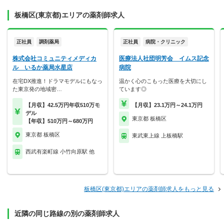
板橋区(東京都)エリアの薬剤師求人
正社員
調剤薬局
正社員
病院・クリニック
株式会社コミュニティメディカ
医療法人社団明芳会 イムス記念
ル いるか薬局水星店
病院
在宅DX推進！ドラマモデルにもなっ
温かく心のこもった医療を大切にし
た東京発の地域密…
ています◎
【月収】42.5万円年収510万モ
【月収】23.1万円～24.1万円
デル
東京都 板橋区
【年収】510万円～680万円
東京都 板橋区
東武東上線 上板橋駅
西武有楽町線 小竹向原駅 他
板橋区(東京都)エリアの薬剤師求人をもっと見る
近隣の同じ路線の別の薬剤師求人