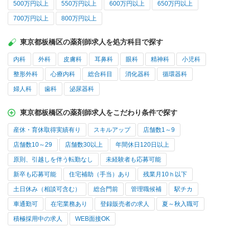
500万円以上
550万円以上
600万円以上
650万円以上
700万円以上
800万円以上
東京都板橋区の薬剤師求人を処方科目で探す
内科
外科
皮膚科
耳鼻科
眼科
精神科
小児科
整形外科
心療内科
総合科目
消化器科
循環器科
婦人科
歯科
泌尿器科
東京都板橋区の薬剤師求人をこだわり条件で探す
産休・育休取得実績有り
スキルアップ
店舗数1～9
店舗数10～29
店舗数30以上
年間休日120日以上
原則、引越しを伴う転勤なし
未経験者も応募可能
新卒も応募可能
住宅補助（手当）あり
残業月10ｈ以下
土日休み（相談可含む）
総合門前
管理職候補
駅チカ
車通勤可
在宅業務あり
登録販売者の求人
夏～秋入職可
積極採用中の求人
WEB面接OK