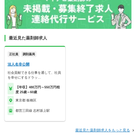
最近見た薬剤師求人
正社員
調剤薬局
法人名非公開
社会貢献できる仕事を通して、社員
を幸せにするドラッ…
【年収】480万円～550万円程
度 25歳～60歳
東京都 板橋区
都営三田線 志村坂上駅
最近見た薬剤師求人をもっと見る