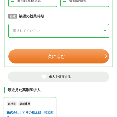
薬剤師取得見込
登録販売者
取得予定年
希望の就業時期
必須
任意
年 3月
次に進む
求人を保存する
最近見た薬剤師求人
正社員
調剤薬局
株式会社くすりの福太郎 柏旭町