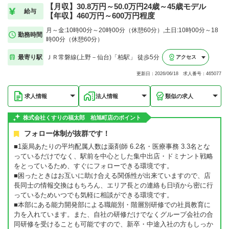
【月収】30.8万円～50.0万円24歳～45歳モデル
給与
【年収】460万円～600万円程度
月～金:10時00分～20時00分（休憩60分）,土日:10時00分～18
勤務時間
時00分（休憩60分）
最寄り駅
ＪＲ常磐線(上野－仙台)「柏駅」 徒歩5分
アクセス
更新日：2026/06/18 求人番号：465077
求人情報
法人情報
類似の求人
株式会社くすりの福太郎 柏旭町店のポイント
フォロー体制が抜群です！
■1薬局あたりの平均配属人数は薬剤師 6.2名・医療事務 3.3名とな
っているだけでなく、駅前を中心とした集中出店・ドミナント戦略
をとっているため、すぐにフォローできる環境です。
■困ったときはお互いに助け合える関係性が出来ていますので、店
長同士の情報交換はもちろん、エリア長との連絡も日頃から密に行
っているためいつでも気軽に相談ができる環境です。
■本部にある能力開発部による職能別・階層別研修での社員教育に
力を入れています。また、自社の研修だけでなくグループ会社の合
同研修を受けることも可能ですので、新卒・中途入社の方もしっか