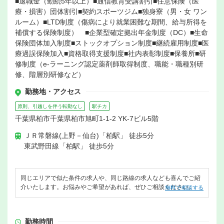
■退職金（勤続5年以上）■通信教育受講割引■任意保険（医
療・損害）団体割引■契約スポーツジム■独身寮（男・女 ワン
ルーム）■LTD制度（傷病により就業困難な期間、給与所得を
補償する保険制度） ■企業型確定拠出年金制度（DC）■生命
保険団体加入制度■ストックオプション制度■継続雇用制度■医
療過誤保険加入■資格取得支援制度■社内表彰制度■保養所■研
修制度（e-ラーニング認定薬剤師取得制度、職能・職種別研
修、階層別研修など）
勤務地・アクセス
原則、引越しを伴う転勤なし
駅チカ
千葉県柏市千葉県柏市旭町1-1-2 YK-7ビル5階
ＪＲ常磐線(上野－仙台)「柏駅」 徒歩5分
東武野田線「柏駅」 徒歩5分
同じエリアで似た条件の求人や、同じ路線の求人なども喜んでご紹
介いたします。お悩みやご希望があれば、ぜひご相談ください。
無料で相談する
勤務時間