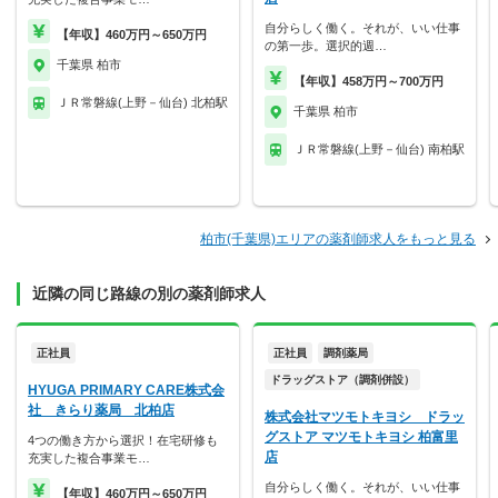
自分らしく働く。それが、いい仕事
【年収】460万円～650万円
の第一歩。選択的週…
千葉県 柏市
【年収】458万円～700万円
ＪＲ常磐線(上野－仙台) 北柏駅
千葉県 柏市
ＪＲ常磐線(上野－仙台) 南柏駅
柏市(千葉県)エリアの薬剤師求人をもっと見る
近隣の同じ路線の別の薬剤師求人
正社員
正社員
調剤薬局
ドラッグストア（調剤併設）
HYUGA PRIMARY CARE株式会
社 きらり薬局 北柏店
株式会社マツモトキヨシ ドラッ
グストア マツモトキヨシ 柏富里
4つの働き方から選択！在宅研修も
店
充実した複合事業モ…
自分らしく働く。それが、いい仕事
【年収】460万円～650万円