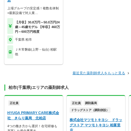
店
上場グループの安定感！複数名体制
×最新設備で対人業…
【月収】30.8万円～50.0万円24
歳～45歳モデル 【年収】460万
円～600万円程度
千葉県 柏市
ＪＲ常磐線(上野－仙台) 柏駅
他
最近見た薬剤師求人をもっと見る
柏市(千葉県)エリアの薬剤師求人
正社員
正社員
調剤薬局
ドラッグストア（調剤併設）
HYUGA PRIMARY CARE株式会
社 きらり薬局 北柏店
株式会社マツモトキヨシ ドラッ
グストア マツモトキヨシ 柏富里
4つの働き方から選択！在宅研修も
店
充実した複合事業モ…