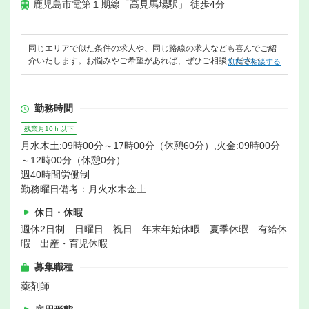
鹿児島市電第１期線「高見馬場駅」 徒歩4分
同じエリアで似た条件の求人や、同じ路線の求人なども喜んでご紹
介いたします。お悩みやご希望があれば、ぜひご相談ください。
無料で相談する
勤務時間
残業月10ｈ以下
月水木土:09時00分～17時00分（休憩60分）,火金:09時00分
～12時00分（休憩0分）
週40時間労働制
勤務曜日備考：月火水木金土
休日・休暇
週休2日制 日曜日 祝日 年末年始休暇 夏季休暇 有給休
暇 出産・育児休暇
募集職種
薬剤師