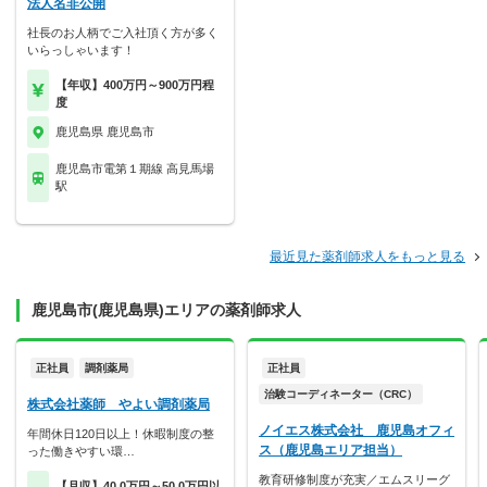
法人名非公開
社長のお人柄でご入社頂く方が多く
いらっしゃいます！
【年収】400万円～900万円程
度
鹿児島県 鹿児島市
鹿児島市電第１期線 高見馬場
駅
最近見た薬剤師求人をもっと見る
鹿児島市(鹿児島県)エリアの薬剤師求人
正社員
調剤薬局
正社員
治験コーディネーター（CRC）
株式会社薬師 やよい調剤薬局
ノイエス株式会社 鹿児島オフィ
年間休日120日以上！休暇制度の整
ス（鹿児島エリア担当）
った働きやすい環…
教育研修制度が充実／エムスリーグ
【月収】40.0万円～50.0万円以