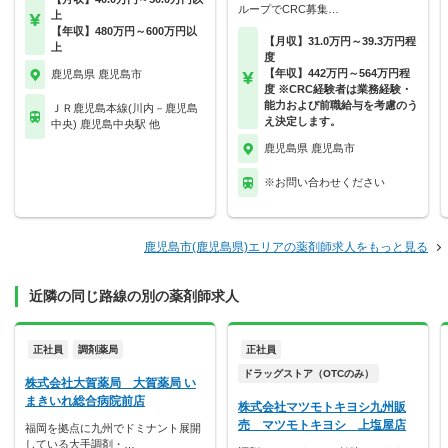
ループでCRC募集…
上
【年収】480万円～600万円以
【月収】31.0万円～39.3万円程
上
度
【年収】442万円～564万円程
鹿児島県 鹿児島市
度 ※CRC経験者は業務経験・
能力および前職給与を考慮のう
ＪＲ鹿児島本線(川内－鹿児島
え決定します。
中央) 鹿児島中央駅 他
鹿児島県 鹿児島市
※お問い合わせください
鹿児島市(鹿児島県)エリアの薬剤師求人をもっと見る
近隣の同じ路線の別の薬剤師求人
正社員
調剤薬局
正社員
ドラッグストア（OTCのみ）
株式会社大賀薬局 大賀薬局 い
まきいれ総合病院前店
株式会社マツモトキヨシ九州販
売 マツモトキヨシ 上塩屋店
福岡を拠点に九州でドミナント展開
している大手調剤・…