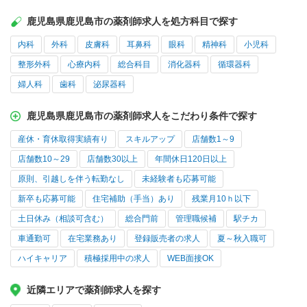
鹿児島県鹿児島市の薬剤師求人を処方科目で探す
内科
外科
皮膚科
耳鼻科
眼科
精神科
小児科
整形外科
心療内科
総合科目
消化器科
循環器科
婦人科
歯科
泌尿器科
鹿児島県鹿児島市の薬剤師求人をこだわり条件で探す
産休・育休取得実績有り
スキルアップ
店舗数1～9
店舗数10～29
店舗数30以上
年間休日120日以上
原則、引越しを伴う転勤なし
未経験者も応募可能
新卒も応募可能
住宅補助（手当）あり
残業月10ｈ以下
土日休み（相談可含む）
総合門前
管理職候補
駅チカ
車通勤可
在宅業務あり
登録販売者の求人
夏～秋入職可
ハイキャリア
積極採用中の求人
WEB面接OK
近隣エリアで薬剤師求人を探す