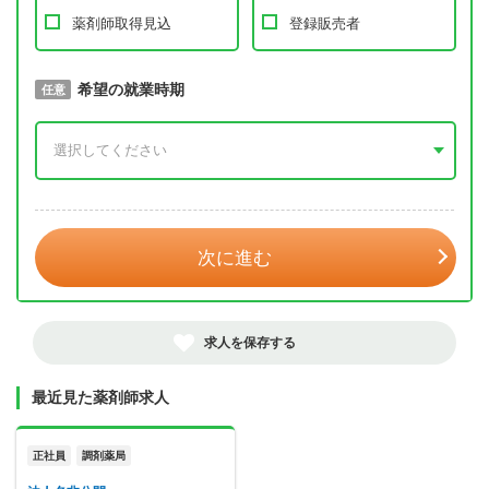
薬剤師取得見込
登録販売者
取得予定年
希望の就業時期
必須
任意
年 3月
次に進む
求人を保存する
最近見た薬剤師求人
正社員
調剤薬局