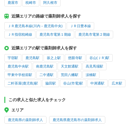
鹿屋市
枕崎市
阿久根市
近隣エリアの路線で薬剤師求人を探す
ＪＲ鹿児島本線(川内－鹿児島中央)
ＪＲ日豊本線
ＪＲ指宿枕崎線
鹿児島市電第１期線
鹿児島市電第２期線
近隣エリアの駅で薬剤師求人を探す
宇宿駅
鹿児島駅
坂之上駅
慈眼寺駅
谷山(ＪＲ)駅
鹿児島中央駅
南鹿児島駅
天文館通駅
高見馬場駅
甲東中学校前駅
二中通駅
荒田八幡駅
涙橋駅
二軒茶屋(鹿児島)駅
脇田駅
谷山(市電)駅
中洲通駅
広木駅
この求人と似た求人をチェック
エリア
鹿児島県の薬剤師求人
鹿児島県鹿児島市の薬剤師求人