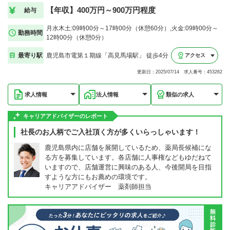
【年収】400万円～900万円程度
給与
月水木土:09時00分～17時00分（休憩60分）,火金:09時00分～
勤務時間
12時00分（休憩0分）
最寄り駅
鹿児島市電第１期線「高見馬場駅」 徒歩4分
アクセス
更新日：2025/07/14 求人番号：453262
求人情報
法人情報
類似の求人
キャリアアドバイザーのレポート
社長のお人柄でご入社頂く方が多くいらっしゃいます！
鹿児島県内に店舗を展開しているため、薬局長候補にな
る方を募集しています。各店舗に人事権などもゆだねて
いますので、店舗運営に興味のある人、今後開局を目指
すような方にもお薦めの環境です。
キャリアアドバイザー 薬剤師担当