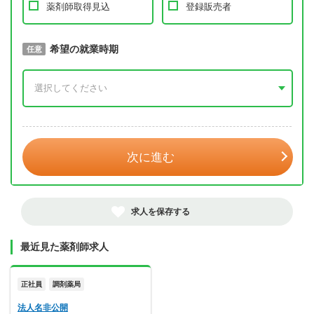
薬剤師取得見込
登録販売者
取得予定年
希望の就業時期
必須
任意
年 3月
次に進む
求人を保存する
最近見た薬剤師求人
正社員
調剤薬局
法人名非公開