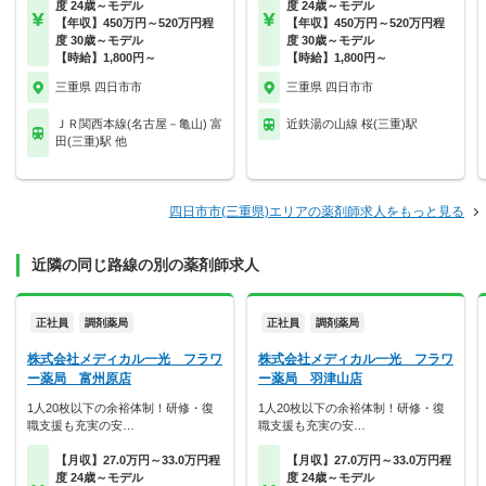
度 24歳～モデル
度 24歳～モデル
【年収】450万円～520万円程
【年収】450万円～520万円程
度 30歳～モデル
度 30歳～モデル
【時給】1,800円～
【時給】1,800円～
三重県 四日市市
三重県 四日市市
ＪＲ関西本線(名古屋－亀山) 富
近鉄湯の山線 桜(三重)駅
田(三重)駅 他
四日市市(三重県)エリアの薬剤師求人をもっと見る
近隣の同じ路線の別の薬剤師求人
正社員
調剤薬局
正社員
調剤薬局
株式会社メディカル一光 フラワ
株式会社メディカル一光 フラワ
ー薬局 富州原店
ー薬局 羽津山店
1人20枚以下の余裕体制！研修・復
1人20枚以下の余裕体制！研修・復
職支援も充実の安…
職支援も充実の安…
【月収】27.0万円～33.0万円程
【月収】27.0万円～33.0万円程
度 24歳～モデル
度 24歳～モデル