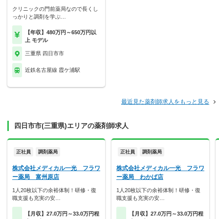
クリニックの門前薬局なので長くし
っかりと調剤を学ぶ…
【年収】480万円～650万円以
上 モデル
三重県 四日市市
近鉄名古屋線 霞ケ浦駅
最近見た薬剤師求人をもっと見る
四日市市(三重県)エリアの薬剤師求人
正社員
調剤薬局
正社員
調剤薬局
株式会社メディカル一光 フラワ
株式会社メディカル一光 フラワ
ー薬局 富州原店
ー薬局 わかば店
1人20枚以下の余裕体制！研修・復
1人20枚以下の余裕体制！研修・復
職支援も充実の安…
職支援も充実の安…
【月収】27.0万円～33.0万円程
【月収】27.0万円～33.0万円程