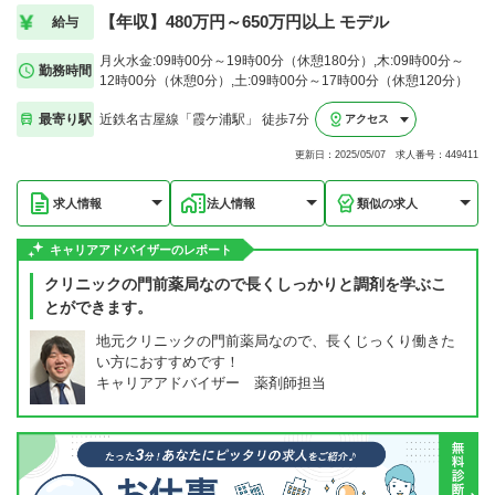
【年収】480万円～650万円以上 モデル
給与
月火水金:09時00分～19時00分（休憩180分）,木:09時00分～
勤務時間
12時00分（休憩0分）,土:09時00分～17時00分（休憩120分）
最寄り駅
近鉄名古屋線「霞ケ浦駅」 徒歩7分
アクセス
更新日：2025/05/07 求人番号：449411
求人情報
法人情報
類似の求人
キャリアアドバイザーのレポート
クリニックの門前薬局なので長くしっかりと調剤を学ぶこ
とができます。
地元クリニックの門前薬局なので、長くじっくり働きた
い方におすすめです！
キャリアアドバイザー 薬剤師担当