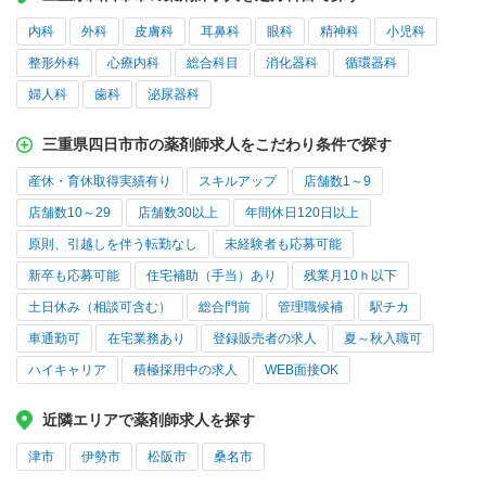
内科
外科
皮膚科
耳鼻科
眼科
精神科
小児科
整形外科
心療内科
総合科目
消化器科
循環器科
婦人科
歯科
泌尿器科
三重県四日市市の薬剤師求人をこだわり条件で探す
産休・育休取得実績有り
スキルアップ
店舗数1～9
店舗数10～29
店舗数30以上
年間休日120日以上
原則、引越しを伴う転勤なし
未経験者も応募可能
新卒も応募可能
住宅補助（手当）あり
残業月10ｈ以下
土日休み（相談可含む）
総合門前
管理職候補
駅チカ
車通勤可
在宅業務あり
登録販売者の求人
夏～秋入職可
ハイキャリア
積極採用中の求人
WEB面接OK
近隣エリアで薬剤師求人を探す
津市
伊勢市
松阪市
桑名市