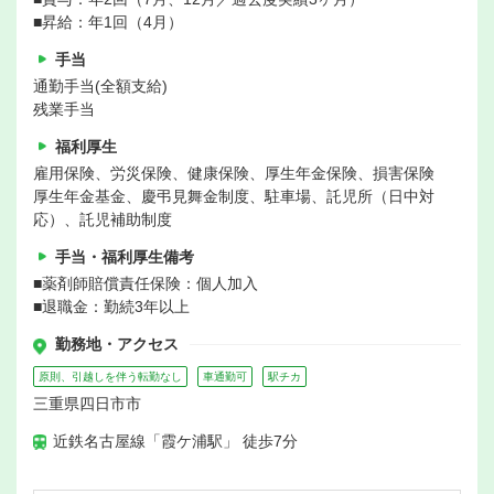
■昇給：年1回（4月）
手当
通勤手当(全額支給)
残業手当
福利厚生
雇用保険、労災保険、健康保険、厚生年金保険、損害保険
厚生年金基金、慶弔見舞金制度、駐車場、託児所（日中対
応）、託児補助制度
手当・福利厚生備考
■薬剤師賠償責任保険：個人加入
■退職金：勤続3年以上
勤務地・アクセス
原則、引越しを伴う転勤なし
車通勤可
駅チカ
三重県四日市市
近鉄名古屋線「霞ケ浦駅」 徒歩7分