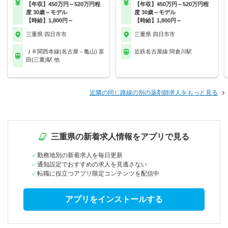
【年収】450万円～520万円程
【年収】450万円～520万円程
度 30歳～モデル
度 30歳～モデル
【時給】1,800円～
【時給】1,800円～
三重県 四日市市
三重県 四日市市
ＪＲ関西本線(名古屋－亀山) 富
近鉄名古屋線 阿倉川駅
田(三重)駅 他
近隣の同じ路線の別の薬剤師求人をもっと見る
三重県の新着求人情報をアプリで見る
勤務地別の新着求人を毎日更新
通知設定でおすすめの求人を見逃さない
転職に役立つアプリ限定コンテンツを配信中
アプリをインストールする