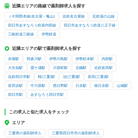
近隣エリアの路線で薬剤師求人を探す
ＪＲ関西本線(名古屋－亀山)
近鉄名古屋線
近鉄湯の山線
四日市あすなろう鉄道内部線
四日市あすなろう鉄道八王子線
三岐鉄道三岐線
伊勢鉄道
近隣エリアの駅で薬剤師求人を探す
赤堀駅
阿倉川駅
伊勢川島駅
伊勢松本駅
内部駅
大矢知駅
霞ケ浦駅
川原町駅
北楠駅
近鉄富田駅
近鉄四日市駅
桜(三重)駅
泊(三重)駅
富田(三重)駅
富田浜駅
中川原駅
西日野駅
日永駅
南日永駅
山城駅
四日市駅
あすなろう四日市駅
この求人と似た求人をチェック
エリア
三重県の薬剤師求人
三重県四日市市の薬剤師求人