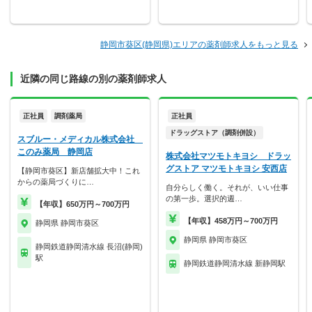
静岡市葵区(静岡県)エリアの薬剤師求人をもっと見る
近隣の同じ路線の別の薬剤師求人
正社員
調剤薬局
正社員
ドラッグストア（調剤併設）
スブルー・メディカル株式会社
このみ薬局 静岡店
株式会社マツモトキヨシ ドラッ
グストア マツモトキヨシ 安西店
【静岡市葵区】新店舗拡大中！これ
からの薬局づくりに…
自分らしく働く。それが、いい仕事
の第一歩。選択的週…
【年収】650万円～700万円
【年収】458万円～700万円
静岡県 静岡市葵区
静岡県 静岡市葵区
静岡鉄道静岡清水線 長沼(静岡)
駅
静岡鉄道静岡清水線 新静岡駅