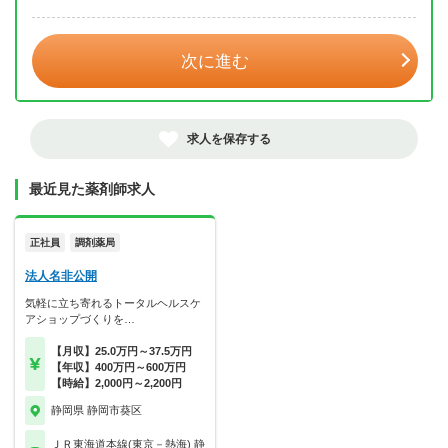
年 3月
次に進む
求人を保存する
最近見た薬剤師求人
正社員
調剤薬局
法人名非公開
気軽に立ち寄れるトータルヘルスケ
アショップづくりを…
【月収】25.0万円～37.5万円
【年収】400万円～600万円
【時給】2,000円～2,200円
静岡県 静岡市葵区
ＪＲ東海道本線(東京－熱海) 静