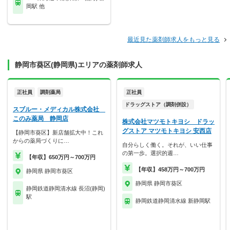
岡駅 他
最近見た薬剤師求人をもっと見る
静岡市葵区(静岡県)エリアの薬剤師求人
正社員
調剤薬局
正社員
ドラッグストア（調剤併設）
スブルー・メディカル株式会社
このみ薬局 静岡店
株式会社マツモトキヨシ ドラッ
グストア マツモトキヨシ 安西店
【静岡市葵区】新店舗拡大中！これ
からの薬局づくりに…
自分らしく働く。それが、いい仕事
の第一歩。選択的週…
【年収】650万円～700万円
【年収】458万円～700万円
静岡県 静岡市葵区
静岡県 静岡市葵区
静岡鉄道静岡清水線 長沼(静岡)
駅
静岡鉄道静岡清水線 新静岡駅