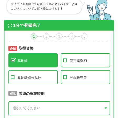
マイナビ薬剤師ご登録後、担当のアドバイザーより
この求人についてご案内差し上げます！
1分で登録完了
1
2
3
4
5
取得資格
必須
必須
薬剤師
認定薬剤師
薬剤師取得見込
登録販売者
取得予定年
希望の就業時期
必須
任意