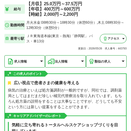
【月収】25.0万円～37.5万円
【年収】400万円～600万円
給与
【時給】2,000円～2,200円
月火水金:08時30分～18時30分（休憩60分）,木土:08時30分～
勤務時間
12時30分（休憩0分）
ＪＲ東海道本線(東京－熱海)「静岡駅」 バ
最寄り駅
アクセス
ス・車13分
更新日：2026/05/26 求人番号：443793
求人情報
法人情報
類似の求人
この求人のポイント
広い視点で患者さまの健康を考える
病気の治療といえば処方箋調剤が一般的ですが、同社では、調剤薬
局としてはまだまだ珍しい補完代替療法を取り入れています。もち
ろん処方薬の説明をすることは大事なことですが、どうしても不安
という方には新しい提案をすることができます。
キャリアアドバイザーのレポート
気軽に立ち寄れるトータルヘルスケアショップづくりを目