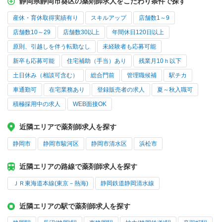
静岡県静岡市葵区の薬剤師求人をこだわり条件で探す
産休・育休取得実績有り
スキルアップ
店舗数1～9
店舗数10～29
店舗数30以上
年間休日120日以上
原則、引越しを伴う転勤なし
未経験者も応募可能
新卒も応募可能
住宅補助（手当）あり
残業月10ｈ以下
土日休み（相談可含む）
総合門前
管理職候補
駅チカ
車通勤可
在宅業務あり
登録販売者の求人
夏～秋入職可
積極採用中の求人
WEB面接OK
近隣エリアで薬剤師求人を探す
静岡市
静岡市駿河区
静岡市清水区
浜松市
近隣エリアの路線で薬剤師求人を探す
ＪＲ東海道本線(東京－熱海)
静岡鉄道静岡清水線
近隣エリアの駅で薬剤師求人を探す