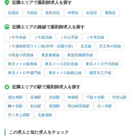
近隣エリアで薬剤師求人を探す
目黒区
大田区
世田谷区
中野区
杉並区
豊島区
近隣エリアの路線で薬剤師求人を探す
ＪＲ中央線
ＪＲ総武線
ＪＲ山手線
ＪＲ埼京線
ＪＲ湘南新宿ライン線(赤羽－武蔵小杉)
京王線
京王井の頭線
小田急小田原線
東急東横線
東急田園都市線
東京メトロ銀座線
東京メトロ日比谷線
東京メトロ千代田線
東京メトロ半蔵門線
東京メトロ副都心線
都営大江戸線
近隣エリアの駅で薬剤師求人を探す
恵比寿駅
笹塚駅
渋谷駅
神泉駅
千駄ケ谷駅
代官山駅
幡ケ谷駅
初台駅
原宿駅
明治神宮前駅
代々木駅
代々木上原駅
北参道駅
この求人と似た求人をチェック