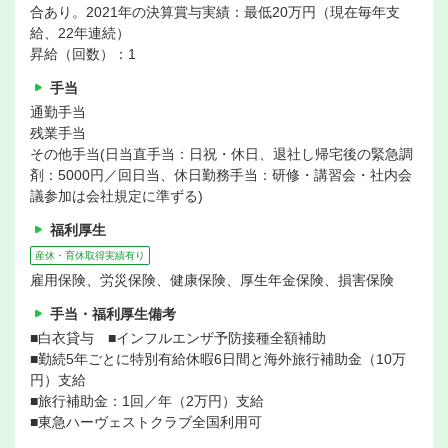
合あり。2021年の決算賞与実績：最低20万円（現在毎年支
給、22年連続）
昇給（回数）：1
手当
通勤手当
残業手当
その他手当(日当直手当：日祝・休日、退社し帰宅後の緊急調
剤：5000円／回日当、休日勤務手当：研修・講習会・社内会
議参加は会社規定に準ずる)
福利厚生
産休・育休取得実績有り
雇用保険、労災保険、健康保険、厚生年金保険、損害保険
手当・福利厚生備考
■白衣貸与 ■インフルエンザ予防接種全額補助
■勤続5年ごとに特別有給休暇6日間と海外旅行補助金（10万
円）支給
■旅行補助金：1回／年（2万円）支給
■東急ハーヴェストクラブ全国利用可