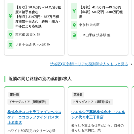
【月収】20.6万円～24.2万円程
【月収】41.6万円～49.0万円
度※諸手当含む
【年収】500万円～600万円程
【年収】314万円～357万円程
度
度※諸手当含む 経験・能力・
東京都 渋谷区
年令により応相談
東京都 渋谷区 他
ＪＲ山手線 渋谷駅 他
ＪＲ中央線 代々木駅 他
渋谷区(東京都)エリアの薬剤師求人をもっと見る
近隣の同じ路線の別の薬剤師求人
正社員
正社員
ドラッグストア（調剤併設）
ドラッグストア（調剤併設）
株式会社ココカラファインヘルス
ウエルシア薬局株式会社 ウエル
ケア ココカラファイン 代々木
シア代々木三丁目店
上原南店
暮らしを支える仕事だから、自分の
暮らしも大切に。業…
ホワイト500認定のクリーンな環