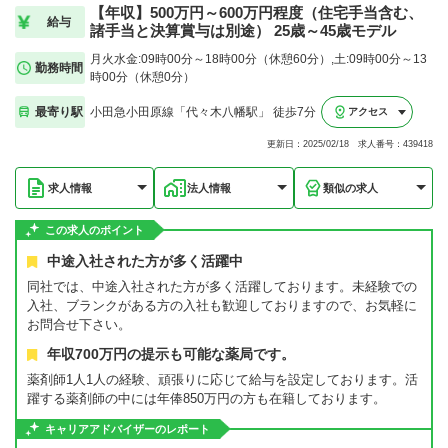
【年収】500万円～600万円程度（住宅手当含む、
給与
諸手当と決算賞与は別途） 25歳～45歳モデル
月火水金:09時00分～18時00分（休憩60分）,土:09時00分～13
勤務時間
時00分（休憩0分）
最寄り駅
小田急小田原線「代々木八幡駅」 徒歩7分
アクセス
更新日：2025/02/18 求人番号：439418
求人情報
法人情報
類似の求人
この求人のポイント
中途入社された方が多く活躍中
同社では、中途入社された方が多く活躍しております。未経験での
入社、ブランクがある方の入社も歓迎しておりますので、お気軽に
お問合せ下さい。
年収700万円の提示も可能な薬局です。
薬剤師1人1人の経験、頑張りに応じて給与を設定しております。活
躍する薬剤師の中には年俸850万円の方も在籍しております。
キャリアアドバイザーのレポート