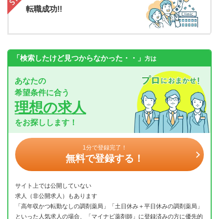
転職成功!!
「検索したけど見つからなかった・・」
方は
あなたの
希望条件に合う
理想の求人
をお探しします！
1分で登録完了！
無料で登録する！
サイト上では公開していない
求人（非公開求人）もあります
「高年収かつ転勤なしの調剤薬局」「土日休み＋平日休みの調剤薬局」
といった人気求人の場合、「マイナビ薬剤師」に登録済みの方に優先的