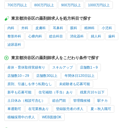
700万円以上
800万円以上
900万円以上
1000万円以上
東京都渋谷区の薬剤師求人を処方科目で探す
内科
外科
皮膚科
耳鼻科
眼科
精神科
小児科
整形外科
心療内科
総合科目
消化器科
婦人科
歯科
泌尿器科
東京都渋谷区の薬剤師求人をこだわり条件で探す
産休・育休取得実績有り
スキルアップ
店舗数1～9
店舗数10～29
店舗数30以上
年間休日120日以上
原則、引越しを伴う転勤なし
未経験者も応募可能
新卒も応募可能
住宅補助（手当）あり
残業月10ｈ以下
土日休み（相談可含む）
総合門前
管理職候補
駅チカ
車通勤可
在宅業務あり
登録販売者の求人
夏～秋入職可
積極採用中の求人
WEB面接OK