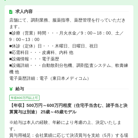
求人内容
店舗にて、調剤業務、服薬指導、薬歴管理を行っていただき
ます。
■診療（営業）時間・・・月火水金／9：00～18：00、土／
9：00～13：00
■休診（定休）日・・・木曜日、日曜日、祝日
■応需科目・・・皮膚科、内科 他
■設備情報・・・電子薬歴
■設備詳細・・・自動散剤分包機、調剤監査システム、軟膏練
機 他
電子薬歴詳細：電子（東日本メディコム）
給与
年収600万円以上可
【年収】500万円～600万円程度（住宅手当含む、諸手当と決
算賞与は別途） 25歳～45歳モデル
※給与は本人の経験、年齢により考慮の上、決定いたしま
す。
賞与用補足：会社業績に応じて決済賞与を支給（5月）する場