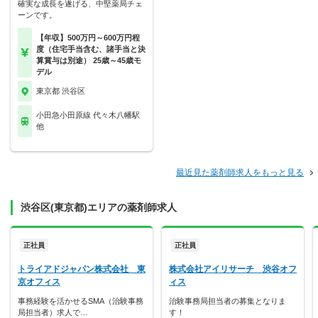
確実な成長を遂げる、中堅薬局チェ
ーンです。
【年収】500万円～600万円程
度（住宅手当含む、諸手当と決
算賞与は別途） 25歳～45歳モ
デル
東京都 渋谷区
小田急小田原線 代々木八幡駅
他
最近見た薬剤師求人をもっと見る
渋谷区(東京都)エリアの薬剤師求人
正社員
正社員
トライアドジャパン株式会社 東
株式会社アイリサーチ 渋谷オフ
京オフィス
ィス
事務経験を活かせるSMA（治験事務
治験事務局担当者の募集となりま
局担当者）求人で…
す！