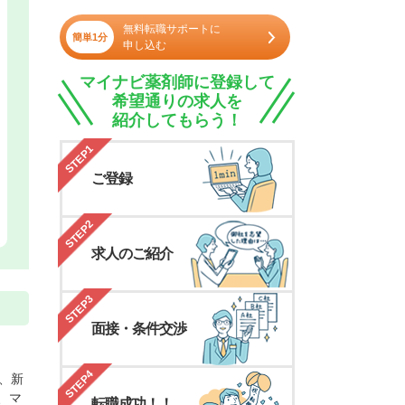
無料転職サポートに
簡単1分
申し込む
マイナビ薬剤師に登録して
希望通りの求人を
紹介してもらう！
STEP1
ご登録
STEP2
求人のご紹介
STEP3
面接・条件交渉
STEP4
、新
、マ
転職成功！！