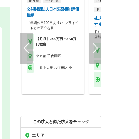
正社員
一般企業
正社員
調剤薬局
公益財団法人日本医療機能評価
ドラッグストア（調剤併設
機構
株式会社ぱぱす どらっぐ
〈年間休日120日あり♪〉プライベ
す 妻恋坂店
ートとの両立を目…
ドミナント戦略による地域密
店舗を展開し、ドラッ…
【月収】25.0万円～27.0万
円程度
【年収】468万円～70
程度
東京都 千代田区
東京都 千代田区
ＪＲ中央線 水道橋駅 他
東京メトロ銀座線 末広
京)駅
この求人と似た求人をチェック
エリア