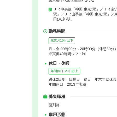
東京都千代田区鍛冶町2-3-2
ＪＲ中央線「神田(東京)駅」／ＪＲ京浜
駅」／ＪＲ山手線「神田(東京)駅」／
田(東京)駅」
勤務時間
残業月10ｈ以下
月～金:09時00分～20時00分（休憩60分）
※実働40時間シフト制
休日・休暇
年間休日120日以上
週休2日制 日曜日 祝日 年末年始休
年間休日：2013年実績
募集職種
薬剤師
雇用形態