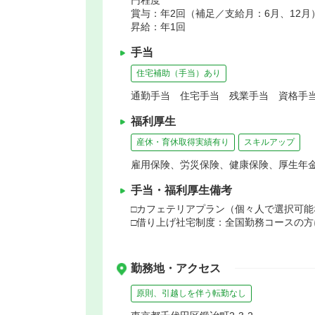
賞与：年2回（補足／支給月：6月、12月
昇給：年1回
手当
住宅補助（手当）あり
通勤手当 住宅手当 残業手当 資格手当
福利厚生
産休・育休取得実績有り
スキルアップ
雇用保険、労災保険、健康保険、厚生年
手当・福利厚生備考
□カフェテリアプラン（個々人で選択可能
□借り上げ社宅制度：全国勤務コースの方
勤務地・アクセス
原則、引越しを伴う転勤なし