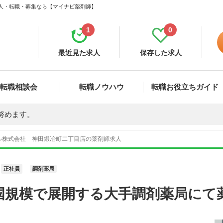
求人・転職・募集なら【マイナビ薬剤師】
1
0
最近見た求人
保存した求人
転職相談会
転職ノウハウ
転職お役立ちガイド
努めます。
ル株式会社 神田鍛冶町二丁目店の薬剤師求人
正社員
調剤薬局
国規模で展開する大手調剤薬局にて